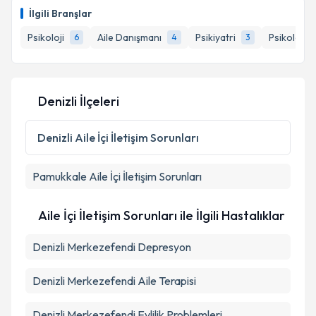
oluşturun. Size bu uzmandan randevu almanız için bir
İlgili Branşlar
takvim hazırlandığında e-posta ile bilgilendireceğiz.
Psikoloji
Aile Danışmanı
Psikiyatri
Psikolojik
6
4
3
E-posta Adresiniz
Denizli İlçeleri
Kişisel verilerimin işlenmesine ilişkin
Aydınlatma
Metni
'ni okudum ve kişisel verilerimin belirtilen
Denizli
Aile İçi İletişim Sorunları
kapsamda işlenmesini kabul ediyorum.
Pamukkale
Aile İçi İletişim Sorunları
Takvim Talebini Gönder
Aile İçi İletişim Sorunları ile İlgili Hastalıklar
Denizli Merkezefendi Depresyon
Denizli Merkezefendi Aile Terapisi
Denizli Merkezefendi Evlilik Problemleri