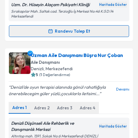
Uzm. Dr. Hüseyin Alaçam Psikiyatri Kliniği
Haritada Göster
Kişisel verilerimin işlenmesine ilişkin
Aydınlatma
Sırakapılar Mah. Saltak cad. Terzioğlu İş Merkezi No:46 K:5 D:14
Metni
'ni okudum ve kişisel verilerimin belirtilen
Merkezefendi
kapsamda işlenmesini kabul ediyorum.
Randevu Talep Et
Randevu Takvimi Talebi
Takvim Talebini Gönder
Uzm. Dr. Hüseyin Alaçam
için randevu takvimi talebi
Uzman Aile Danışmanı Büşra Nur Çoban
oluşturun. Size bu uzmandan randevu almanız için bir
Aile Danışmanı
takvim hazırlandığında e-posta ile bilgilendireceğiz.
Denizli
, Merkezefendi
5
(
1
Değerlendirme)
E-posta Adresiniz
Denizli'de oyun terapisi alanında gönül rahatlığıyla
Devamı
önerebilecegim güler yüzlü,çocuklarla iletisimi...
Adres
1
Adres
2
Adres
3
Adres
4
Kişisel verilerimin işlenmesine ilişkin
Aydınlatma
Metni
'ni okudum ve kişisel verilerimin belirtilen
kapsamda işlenmesini kabul ediyorum.
Denizli Düşünseli Aile Rehberlik ve
Haritada Göster
Danışmanlık Merkezi
Altıntop mah. 1591. Sokak No:6 Merkezefendi DENİZLİ