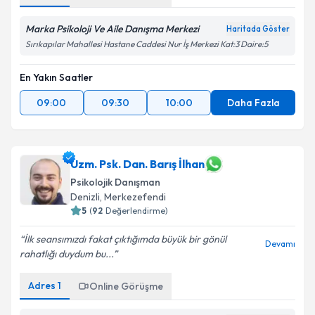
Marka Psikoloji Ve Aile Danışma Merkezi
Haritada Göster
Sırıkapılar Mahallesi Hastane Caddesi Nur İş Merkezi Kat:3 Daire:5
En Yakın Saatler
09:00
09:30
10:00
Daha Fazla
Uzm. Psk. Dan. Barış İlhan
Psikolojik Danışman
Denizli
, Merkezefendi
5
(
92
Değerlendirme)
İlk seansımızdı fakat çıktığımda büyük bir gönül
Devamı
rahatlığı duydum bu...
Adres
1
Online Görüşme