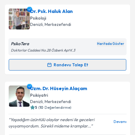
Pedagog Tuğba Koç
için randevu takvimi talebi
Dr. Psk. Haluk Alan
Takvim Talebini Gönder
oluşturun. Size bu uzmandan randevu almanız için bir
Psikoloji
takvim hazırlandığında e-posta ile bilgilendireceğiz.
Denizli
, Merkezefendi
E-posta Adresiniz
PsikoTera
Haritada Göster
Doktorlar Caddesi No.28 Özberk Apt K.3
Kişisel verilerimin işlenmesine ilişkin
Aydınlatma
Randevu Talep Et
Randevu Takvimi Talebi
Metni
'ni okudum ve kişisel verilerimin belirtilen
kapsamda işlenmesini kabul ediyorum.
Dr. Psk. Haluk Alan
için randevu takvimi talebi
Uzm. Dr. Hüseyin Alaçam
oluşturun. Size bu uzmandan randevu almanız için bir
Takvim Talebini Gönder
Psikiyatri
takvim hazırlandığında e-posta ile bilgilendireceğiz.
Denizli
, Merkezefendi
5
(
10
Değerlendirme)
E-posta Adresiniz
Yaşadığım üzüntülü olaylar nedeni ile geceleri
Devamı
uyuyamıyordum. Sürekli mideme kramplar...