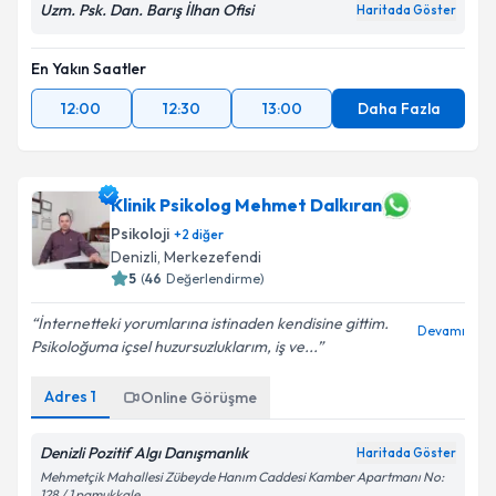
Uzm. Psk. Dan. Barış İlhan Ofisi
Haritada Göster
En Yakın Saatler
12:00
12:30
13:00
Daha Fazla
Klinik Psikolog Mehmet Dalkıran
Psikoloji
+
2
diğer
Denizli
, Merkezefendi
5
(
46
Değerlendirme)
İnternetteki yorumlarına istinaden kendisine gittim.
Devamı
Psikoloğuma içsel huzursuzluklarım, iş ve...
Adres
1
Online Görüşme
Denizli Pozitif Algı Danışmanlık
Haritada Göster
Mehmetçik Mahallesi Zübeyde Hanım Caddesi Kamber Apartmanı No:
128 / 1 pamukkale