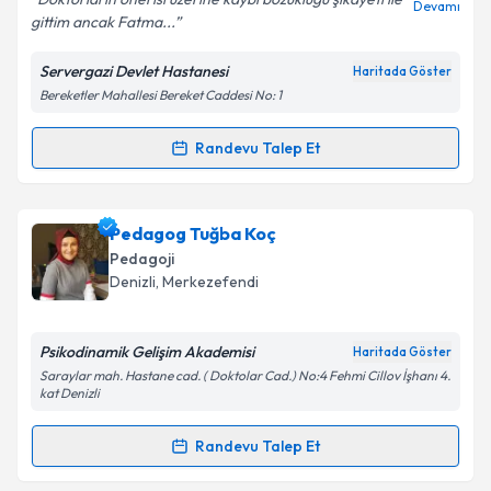
Devamı
gittim ancak Fatma...
Servergazi Devlet Hastanesi
Haritada Göster
Kişisel verilerimin işlenmesine ilişkin
Aydınlatma
Bereketler Mahallesi Bereket Caddesi No: 1
Metni
'ni okudum ve kişisel verilerimin belirtilen
kapsamda işlenmesini kabul ediyorum.
Randevu Talep Et
Randevu Takvimi Talebi
Takvim Talebini Gönder
Uzm. Dr. Fatma Özdemir
için randevu takvimi talebi
Pedagog Tuğba Koç
oluşturun. Size bu uzmandan randevu almanız için bir
Pedagoji
takvim hazırlandığında e-posta ile bilgilendireceğiz.
Denizli
, Merkezefendi
E-posta Adresiniz
Psikodinamik Gelişim Akademisi
Haritada Göster
Saraylar mah. Hastane cad. ( Doktolar Cad.) No:4 Fehmi Cillov İşhanı 4.
kat Denizli
Kişisel verilerimin işlenmesine ilişkin
Aydınlatma
Randevu Talep Et
Metni
'ni okudum ve kişisel verilerimin belirtilen
Randevu Takvimi Talebi
kapsamda işlenmesini kabul ediyorum.