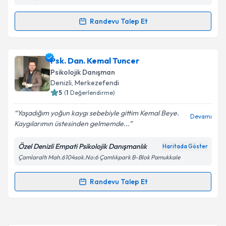
Takvim Talebini Gönder
Randevu Talep Et
Randevu Takvimi Talebi
Uzman Aile Danışmanı Büşra Nur Çoban
için
Psk. Dan. Kemal Tuncer
randevu takvimi talebi oluşturun. Size bu uzmandan
Psikolojik Danışman
randevu almanız için bir takvim hazırlandığında e-
Denizli
, Merkezefendi
posta ile bilgilendireceğiz.
5
(
1
Değerlendirme)
E-posta Adresiniz
Yaşadığım yoğun kaygı sebebiyle gittim Kemal Beye.
Devamı
Kaygılarımın üstesinden gelmemde...
Özel Denizli Empati Psikolojik Danışmanlık
Haritada Göster
Çamlaraltı Mah.6104sok.No:6 Çamlıkpark B-Blok Pamukkale
Kişisel verilerimin işlenmesine ilişkin
Aydınlatma
Metni
'ni okudum ve kişisel verilerimin belirtilen
kapsamda işlenmesini kabul ediyorum.
Randevu Talep Et
Randevu Takvimi Talebi
Takvim Talebini Gönder
Psk. Dan. Kemal Tuncer
için randevu takvimi talebi