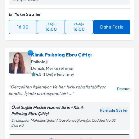
En Yakın Saatler
17 Ağu
24 Ağu
16:00
Daha Fazla
16:00
16:00
Klinik Psikolog Ebru Çiftçi
Psikoloji
Denizli
, Merkezefendi
4.5
(
1
Değerlendirme)
Gerçekten ilgileniyor Ve her türlü rahatlatabiliyor
Devamı
kendisi. İşinde profesyonel biri....
Özel Sağlık Meslek Hizmet Birimi Klinik
Haritada Göster
Psikolog Ebru Çiftçi
Sırakapılar Mahallesi Şehit Albay Karaoğlanoğlu Caddesi No:38
Daire:3