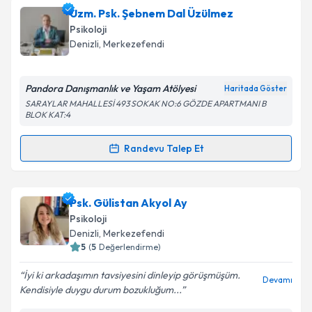
Uzman Aile Danışmanı Nefise Eryılmaz
için
Uzm. Psk. Şebnem Dal Üzülmez
randevu takvimi talebi oluşturun. Size bu uzmandan
Psikoloji
randevu almanız için bir takvim hazırlandığında e-
Denizli
, Merkezefendi
posta ile bilgilendireceğiz.
E-posta Adresiniz
Pandora Danışmanlık ve Yaşam Atölyesi
Haritada Göster
SARAYLAR MAHALLESİ 493 SOKAK NO:6 GÖZDE APARTMANI B
BLOK KAT:4
Randevu Talep Et
Kişisel verilerimin işlenmesine ilişkin
Aydınlatma
Randevu Takvimi Talebi
Metni
'ni okudum ve kişisel verilerimin belirtilen
kapsamda işlenmesini kabul ediyorum.
Uzm. Psk. Şebnem Dal Üzülmez
için randevu
Psk. Gülistan Akyol Ay
takvimi talebi oluşturun. Size bu uzmandan randevu
Psikoloji
Takvim Talebini Gönder
almanız için bir takvim hazırlandığında e-posta ile
Denizli
, Merkezefendi
bilgilendireceğiz.
5
(
5
Değerlendirme)
E-posta Adresiniz
İyi ki arkadaşımın tavsiyesini dinleyip görüşmüşüm.
Devamı
Kendisiyle duygu durum bozukluğum...