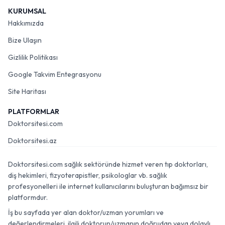
KURUMSAL
Hakkımızda
Bize Ulaşın
Gizlilik Politikası
Google Takvim Entegrasyonu
Site Haritası
PLATFORMLAR
Doktorsitesi.com
Doktorsitesi.az
Doktorsitesi.com sağlık sektöründe hizmet veren tıp doktorları,
diş hekimleri, fizyoterapistler, psikologlar vb. sağlık
profesyonelleri ile internet kullanıcılarını buluşturan bağımsız bir
platformdur.
İş bu sayfada yer alan doktor/uzman yorumları ve
değerlendirmeleri, ilgili doktorun/uzmanın doğrudan veya dolaylı