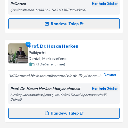
Psikoden
Haritada Göster
Çamlaraltı Mah. 6044 Sok. No10 D:14 (Pamukkale)
Kişisel verilerimin işlenmesine ilişkin
Aydınlatma
Metni
'ni okudum ve kişisel verilerimin belirtilen
kapsamda işlenmesini kabul ediyorum.
Randevu Talep Et
Randevu Takvimi Talebi
Takvim Talebini Gönder
Psk. Gülistan Akyol Ay
için randevu takvimi talebi
Prof. Dr. Hasan Herken
oluşturun. Size bu uzmandan randevu almanız için bir
Psikiyatri
takvim hazırlandığında e-posta ile bilgilendireceğiz.
Denizli
, Merkezefendi
5
(
1
Değerlendirme)
E-posta Adresiniz
Devamı
Mükemmel bir insan mükemmel bir dr. Ilk yıl önce...
Prof. Dr. Hasan Herken Muayenehanesi
Haritada Göster
Sırakapılar Mahallesi Şehit Şükrü Sokak Doluel Apartmanı No:15
Kişisel verilerimin işlenmesine ilişkin
Aydınlatma
Daire:5
Metni
'ni okudum ve kişisel verilerimin belirtilen
kapsamda işlenmesini kabul ediyorum.
Randevu Talep Et
Randevu Takvimi Talebi
Takvim Talebini Gönder