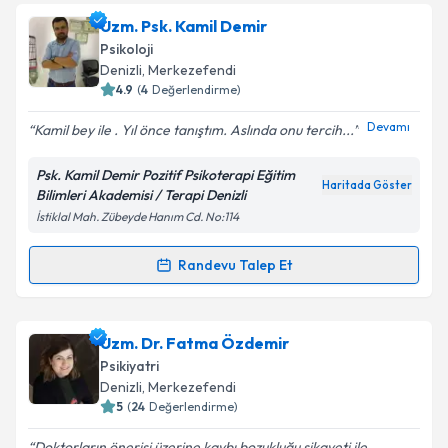
Prof. Dr. Hasan Herken
için randevu takvimi talebi
Uzm. Psk. Kamil Demir
oluşturun. Size bu uzmandan randevu almanız için bir
Psikoloji
takvim hazırlandığında e-posta ile bilgilendireceğiz.
Denizli
, Merkezefendi
4.9
(
4
Değerlendirme)
E-posta Adresiniz
Devamı
Kamil bey ile . Yıl önce tanıştım. Aslında onu tercih...
Psk. Kamil Demir Pozitif Psikoterapi Eğitim
Haritada Göster
Bilimleri Akademisi / Terapi Denizli
Kişisel verilerimin işlenmesine ilişkin
Aydınlatma
İstiklal Mah. Zübeyde Hanım Cd. No:114
Metni
'ni okudum ve kişisel verilerimin belirtilen
kapsamda işlenmesini kabul ediyorum.
Randevu Talep Et
Randevu Takvimi Talebi
Takvim Talebini Gönder
Uzm. Psk. Kamil Demir
için randevu takvimi talebi
Uzm. Dr. Fatma Özdemir
oluşturun. Size bu uzmandan randevu almanız için bir
Psikiyatri
takvim hazırlandığında e-posta ile bilgilendireceğiz.
Denizli
, Merkezefendi
5
(
24
Değerlendirme)
E-posta Adresiniz
Doktorların önerisi üzerine kaybı bozukluğu şikayeti ile