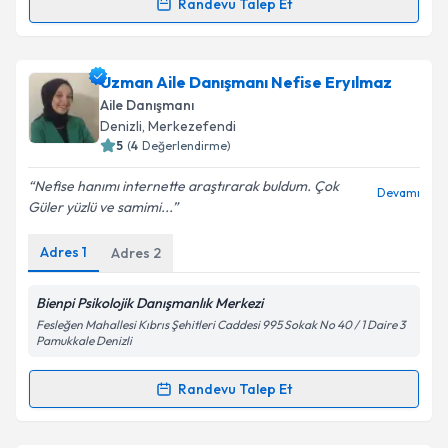
Randevu Talep Et
Randevu Takvimi Talebi
Klinik Psikolog Ebru Çiftçi
için randevu takvimi
Uzman Aile Danışmanı Nefise Eryılmaz
talebi oluşturun. Size bu uzmandan randevu almanız
Aile Danışmanı
için bir takvim hazırlandığında e-posta ile
Denizli
, Merkezefendi
bilgilendireceğiz.
5
(
4
Değerlendirme)
E-posta Adresiniz
Nefise hanımı internette araştırarak buldum. Çok
Devamı
Güler yüzlü ve samimi...
Adres
1
Adres
2
Kişisel verilerimin işlenmesine ilişkin
Aydınlatma
Metni
'ni okudum ve kişisel verilerimin belirtilen
Bienpi Psikolojik Danışmanlık Merkezi
kapsamda işlenmesini kabul ediyorum.
Fesleğen Mahallesi Kıbrıs Şehitleri Caddesi 995 Sokak No 40 / 1 Daire 3
Pamukkale Denizli
Takvim Talebini Gönder
Randevu Talep Et
Randevu Takvimi Talebi