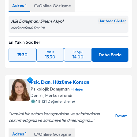
Adres
1
Online Görüşme
Aile Danışmanı Sinem Akyol
Haritada Göster
Merkezefendi Denizli
En Yakın Saatler
Yarın
12 Ağu
15:30
Daha Fazla
15:30
14:00
Psk. Dan. Hüzüme Korsan
Psikolojik Danışman
+
1
diğer
Denizli
, Merkezefendi
4.9
(
21
Değerlendirme)
samimi bir ortam konuşmaktan ve anlatmaktan
Devamı
cekinmediginiz ve samimiyetle dinlendiginz...
Adres
1
Online Görüşme