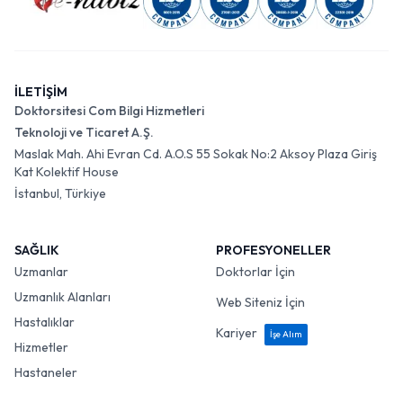
İLETİŞİM
Doktorsitesi Com Bilgi Hizmetleri
Teknoloji ve Ticaret A.Ş.
Maslak Mah. Ahi Evran Cd. A.O.S 55 Sokak No:2 Aksoy Plaza Giriş
Kat Kolektif House
İstanbul, Türkiye
SAĞLIK
PROFESYONELLER
Uzmanlar
Doktorlar İçin
Uzmanlık Alanları
Web Siteniz İçin
Hastalıklar
Kariyer
İşe Alım
Hizmetler
Hastaneler