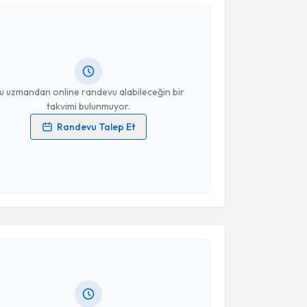
Takvim Talebini Gönder
Altan Ateş
için randevu takvimi talebi oluşturun. Size
 randevu almanız için bir takvim hazırlandığında e-
lgilendireceğiz.
resiniz
u uzmandan online randevu alabileceğin bir
takvimi bulunmuyor.
Randevu Talep Et
 verilerimin işlenmesine ilişkin
Aydınlatma Metni
'ni
 ve kişisel verilerimin belirtilen kapsamda
esini kabul ediyorum.
akvimi Talebi
Takvim Talebini Gönder
ınar Güneş Keysan
için randevu takvimi talebi
Size bu uzmandan randevu almanız için bir takvim
ında e-posta ile bilgilendireceğiz.
resiniz