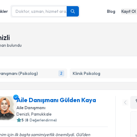
ikler
Blog
Kayıt Ol
izli
man bulundu
Danışmanı (Psikolog)
Klinik Psikolog
2
Aile Danışmanı Gülden Kaya
Aile Danışmanı
Denizli
, Pamukkale
5
(
8
Değerlendirme)
im için ilk başta samimiyetlik önemliydi. Gül'den