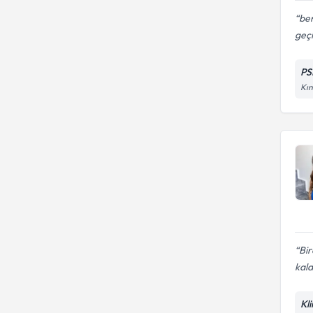
be
geç
PS
Kın
Bir
kald
Kl