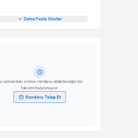
Daha Fazla Göster
akvimi Talebi
Aycan Taşkıran Kendirlioğlu
için randevu takvimi
turun. Size bu uzmandan randevu almanız için bir
rlandığında e-posta ile bilgilendireceğiz.
resiniz
u uzmandan online randevu alabileceğin bir
takvimi bulunmuyor.
Randevu Talep Et
 verilerimin işlenmesine ilişkin
Aydınlatma Metni
'ni
 ve kişisel verilerimin belirtilen kapsamda
esini kabul ediyorum.
akvimi Talebi
Takvim Talebini Gönder