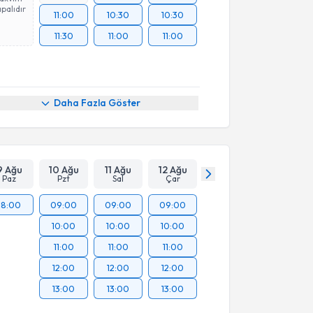
palıdır
11:00
10:30
10:30
11:30
11:00
11:00
Daha Fazla Göster
9 Ağu
10 Ağu
11 Ağu
12 Ağu
Paz
Pzt
Sal
Çar
18:00
09:00
09:00
09:00
10:00
10:00
10:00
11:00
11:00
11:00
12:00
12:00
12:00
13:00
13:00
13:00