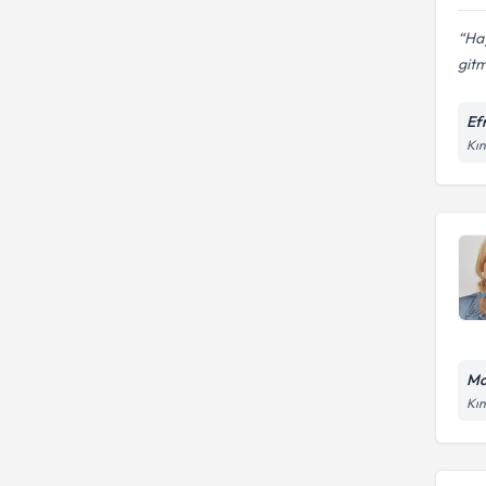
Hay
gitm
Efr
Kın
Mav
Kın