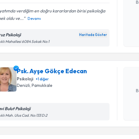
B
atımda verdiğim en doğru kararlardan birisi psikoloğa
ek oldu ve...
Devamı
Kişisel
okudum
uz Psikoloji
Haritada Göster
Randevu T
işlenm
ıklı Mahallesi 6084 Sokak No:1
Psk. Ayşe
Size bu uzm
Psk. Ayşe Gökçe Edecan
hazırlandığ
Psikoloji
+
1
diğer
E-posta Ad
Denizli
, Pamukkale
B
i Bulut Psikoloji
Kişisel
ıklı Mah. Ulus Cad. No:133 D:2
okudum
işlenm
Randevu T