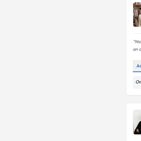
Nid
an d
A
On