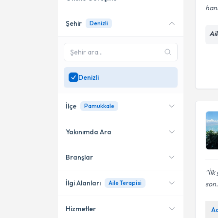
han
Şehir
Denizli
Online danışmanlık sunan
Ai
uzmanları göster
Sadece
Denizli
bölgesinde
uzman ara
Denizli
İlçe
Pamukkale
Yakınımda Ara
Branşlar
Konumuma yakın uzmanları
Merkezefendi
göster
İlk
Pamukkale
İlgi Alanları
Aile Terapisi
son.
Hizmetler
A
Psikoloji