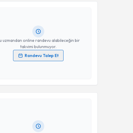
Işık
için randevu takvimi talebi oluşturun. Size bu
ndevu almanız için bir takvim hazırlandığında e-
lgilendireceğiz.
resiniz
u uzmandan online randevu alabileceğin bir
takvimi bulunmuyor.
Randevu Talep Et
 verilerimin işlenmesine ilişkin
Aydınlatma Metni
'ni
 ve kişisel verilerimin belirtilen kapsamda
esini kabul ediyorum.
akvimi Talebi
Takvim Talebini Gönder
ikolog Fatma Nur Köksal Göksu
için randevu takvimi
turun. Size bu uzmandan randevu almanız için bir
rlandığında e-posta ile bilgilendireceğiz.
resiniz