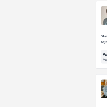
Kaygı Bozuklukları
Alp
teşe
Psi
Pam