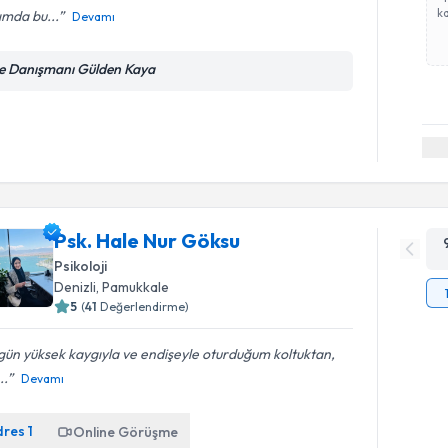
ka
ımda bu...
Devamı
le Danışmanı Gülden Kaya
Psk. Hale Nur Göksu
Psikoloji
Denizli
, Pamukkale
5
(
41
Değerlendirme)
 gün yüksek kaygıyla ve endişeyle oturduğum koltuktan,
..
Devamı
dres
1
Online Görüşme