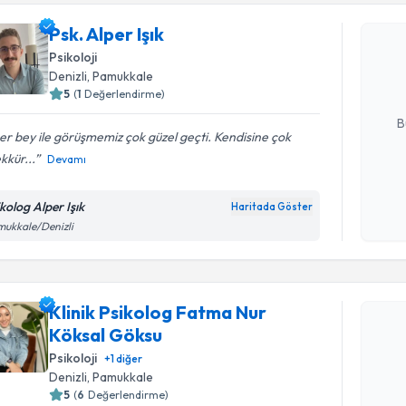
Psk. Alper 
Psk. Alper Işık
uzmandan ra
Psikoloji
posta ile bi
Denizli
, Pamukkale
5
(
1
Değerlendirme)
E-posta Ad
B
er bey ile görüşmemiz çok güzel geçti. Kendisine çok
kkür...
Devamı
Kişisel
okudum
kolog Alper Işık
Haritada Göster
işlenm
ukkale/Denizli
Randevu T
Klinik Psikolog Fatma Nur
Klinik Ps
Köksal Göksu
talebi oluş
takvim hazı
Psikoloji
+
1
diğer
Denizli
, Pamukkale
E-posta Ad
5
(
6
Değerlendirme)