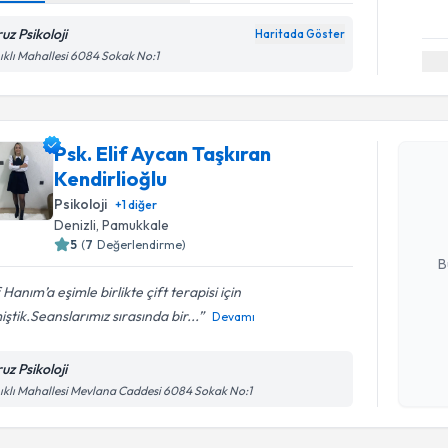
uz Psikoloji
Haritada Göster
ıklı Mahallesi 6084 Sokak No:1
Randevu T
Psk. Elif Aycan Taşkıran
Psk. Elif 
Kendirlioğlu
talebi oluş
takvim hazı
Psikoloji
+
1
diğer
Denizli
, Pamukkale
E-posta Ad
5
(
7
Değerlendirme)
B
f Hanım’a eşimle birlikte çift terapisi için
iştik.Seanslarımız sırasında bir...
Devamı
Kişisel
okudum
uz Psikoloji
işlenm
ıklı Mahallesi Mevlana Caddesi 6084 Sokak No:1
Randevu T