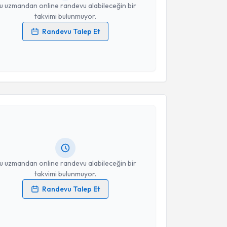
u uzmandan online randevu alabileceğin bir
takvimi bulunmuyor.
Randevu Talep Et
 verilerimin işlenmesine ilişkin
Aydınlatma Metni
'ni
 ve kişisel verilerimin belirtilen kapsamda
esini kabul ediyorum.
akvimi Talebi
Takvim Talebini Gönder
ikolog Nagehan Başgün Hoplar
için randevu takvimi
turun. Size bu uzmandan randevu almanız için bir
rlandığında e-posta ile bilgilendireceğiz.
resiniz
u uzmandan online randevu alabileceğin bir
takvimi bulunmuyor.
Randevu Talep Et
 verilerimin işlenmesine ilişkin
Aydınlatma Metni
'ni
 ve kişisel verilerimin belirtilen kapsamda
esini kabul ediyorum.