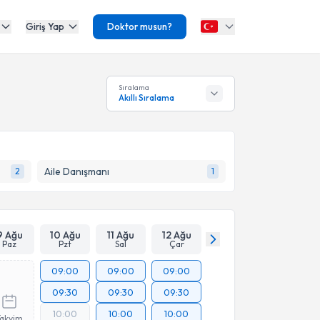
Giriş Yap
Doktor musun?
Sıralama
Akıllı Sıralama
Aile Danışmanı
2
1
9 Ağu
10 Ağu
11 Ağu
12 Ağu
Paz
Pzt
Sal
Çar
09:00
09:00
09:00
09:30
09:30
09:30
10:00
10:00
10:00
Takvim