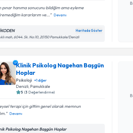
B
n pınar hanıma sonucunu bildiğim ama eyleme
iremediğim kararlarım ve...
Devamı
Kişisel
okudum
İKODEN
Haritada Göster
işlenm
ıklı mah, 6044. Sk. No:10, 20150 Pamukkale/Denizli
Randevu T
Klinik Ps
Klinik Psikolog Nagehan Başgün
talebi oluş
Hoplar
takvim hazı
Psikoloji
+
1
diğer
Denizli
, Pamukkale
E-posta Ad
5
(
3
Değerlendirme)
B
eysel terapi için gittim genel olarak memnun
ım.
Devamı
Kişisel
okudum
işlenm
inik Psikolog Nagehan Başgün Hoplar