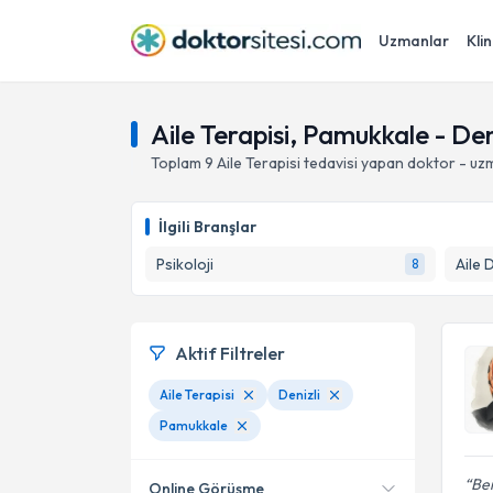
Uzmanlar
Klin
Aile Terapisi, Pamukkale - Den
Toplam
9
Aile Terapisi
tedavisi yapan doktor - uz
İlgili Branşlar
Psikoloji
Aile 
8
Aktif Filtreler
Aile Terapisi
Denizli
Pamukkale
Ben
Online Görüşme