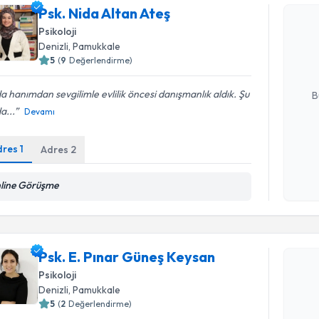
Psk. Nida Altan Ateş
Psk. Nida 
Psikoloji
bu uzmandan
Denizli
, Pamukkale
posta ile bi
5
(
9
Değerlendirme)
E-posta Ad
a hanımdan sevgilimle evlilik öncesi danışmanlık aldık. Şu
B
a...
Devamı
Kişisel
dres
1
Adres
2
okudum
işlenm
line Görüşme
Randevu T
Psk. E. P
Psk. E. Pınar Güneş Keysan
oluşturun. 
Psikoloji
hazırlandığ
Denizli
, Pamukkale
5
(
2
Değerlendirme)
E-posta Ad