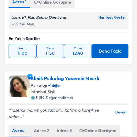
Adres
1
Online Görüşme
Uzm. Kl. Psk. Zehra Demirhan
Haritada Göster
Söğütözü Mah.
En Yakın Saatler
Yarın
Yarın
Yarın
Daha Fazla
11:00
11:50
12:40
Klinik Psikolog Yasemin Mısırlı
Psikoloji
+
1
diğer
İstanbul
,
Şişli
5
(
59
Değerlendirme)
Yasemin hanım çok tatlı biri. Kafam o karışık ve
Devamı
daha...
Adres
1
Adres
2
Adres
3
Online Görüşme