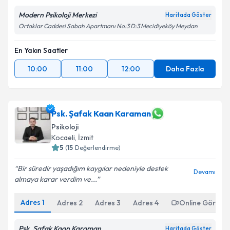
Modern Psikoloji Merkezi
Haritada Göster
Ortaklar Caddesi Sabah Apartmanı No:3 D:3 Mecidiyeköy Meydan
En Yakın Saatler
10:00
11:00
12:00
Daha Fazla
Psk. Şafak Kaan Karaman
Psikoloji
Kocaeli
,
İzmit
5
(
15
Değerlendirme)
Bir süredir yaşadığım kaygılar nedeniyle destek
Devamı
almaya karar verdim ve...
Adres
1
Adres
2
Adres
3
Adres
4
Online Görüşm
Psk. Şafak Kaan Karaman
Haritada Göster