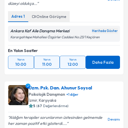
düzeyi oldukça...
Adres
1
Online Görüşme
Ankara Kaf Aile Danışma Merkezi
Haritada Göster
Karargahtepe Mahallesi Özgürler Caddesi No:23/1 Keçiören
En Yakın Saatler
Yarın
Yarın
Yarın
Daha Fazla
10:00
11:00
12:00
Uzm. Psk. Dan. Ahunur Soysal
Psikolojik Danışman
+
1
diğer
İzmir
,
Karşıyaka
5
(
67
Değerlendirme)
Aldığım terapiler sorunlarımın üstesinden gelmemde
Devamı
her zaman pozitif etki gösterdi....