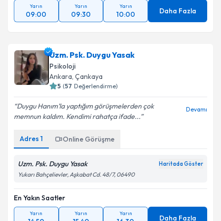
Yarın
Yarın
Yarın
Daha Fazla
09:00
09:30
10:00
Uzm. Psk. Duygu Yasak
Psikoloji
Ankara
,
Çankaya
5
(
57
Değerlendirme)
Duygu Hanım’la yaptığım görüşmelerden çok
Devamı
memnun kaldım. Kendimi rahatça ifade...
Adres
1
Online Görüşme
Uzm. Psk. Duygu Yasak
Haritada Göster
Yukarı Bahçelievler, Aşkabat Cd. 48/7, 06490
En Yakın Saatler
Yarın
Yarın
Yarın
Daha Fazla