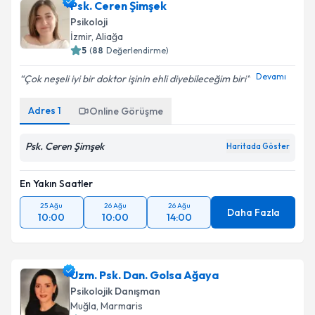
Psk. Ceren Şimşek
Psikoloji
İzmir
,
Aliağa
5
(
88
Değerlendirme)
Devamı
Çok neşeli iyi bir doktor işinin ehli diyebileceğim biri
Adres
1
Online Görüşme
Psk. Ceren Şimşek
Haritada Göster
En Yakın Saatler
25 Ağu
26 Ağu
26 Ağu
Daha Fazla
10:00
10:00
14:00
Uzm. Psk. Dan. Golsa Ağaya
Psikolojik Danışman
Muğla
,
Marmaris