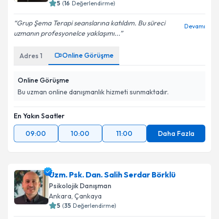
5
(
16
Değerlendirme)
Grup Şema Terapi seanslarına katıldım. Bu süreci
Devamı
uzmanın profesyonelce yaklaşımı...
Online Görüşme
Adres
1
Online Görüşme
Bu uzman online danışmanlık hizmeti sunmaktadır.
En Yakın Saatler
09:00
10:00
11:00
Daha Fazla
Uzm. Psk. Dan. Salih Serdar Börklü
Psikolojik Danışman
Ankara
,
Çankaya
5
(
35
Değerlendirme)