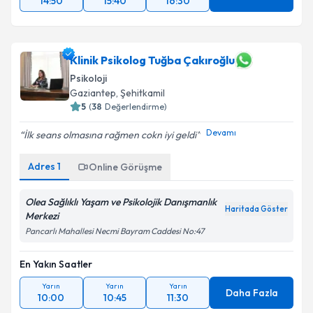
14:50
15:40
16:30
Klinik Psikolog Tuğba Çakıroğlu
Psikoloji
Gaziantep
,
Şehitkamil
5
(
38
Değerlendirme)
Devamı
İlk seans olmasına rağmen cokn iyi geldi
Adres
1
Online Görüşme
Olea Sağlıklı Yaşam ve Psikolojik Danışmanlık
Haritada Göster
Merkezi
Pancarlı Mahallesi Necmi Bayram Caddesi No:47
En Yakın Saatler
Yarın
Yarın
Yarın
Daha Fazla
10:00
10:45
11:30