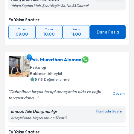
Yahya Kaptan Mah. Şehit Ergün Sk. No:53 Daire :9
En Yakın Saatler
Yarın
Yarın
Yarın
Daha Fazla
09:00
10:00
11:00
Psk. Murathan Alpman
Psikoloji
Balıkesir
,
Altıeylül
5
(
19
Değerlendirme)
Daha önce birçok terapi deneyimim oldu ve çoğu
Devamı
terapist daha...
Empati Aile Danışmanlığı
Haritada Göster
Altıeylül Mah. Keçeci sok. no:17 kat 3
En Yakın Saatler