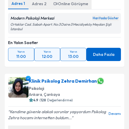
Adres
1
Adres
2
Online Görüşme
Modern Psikoloji Merkezi
Haritada Göster
Ortaklar Cad. Sabah Apart. No:3 Daire:3 Mecidiyeköy Meydan Şişli
İstanbul
En Yakın Saatler
Yarın
Yarın
Yarın
Daha Fazla
11:00
12:00
13:00
Klinik Psikolog Zehra Demirhan
Psikoloji
Ankara
,
Çankaya
4.9
(
128
Değerlendirme)
Kendime güvenle alakalı sorunlar yaşıyordum Psikolog
Devamı
Zehra hocamı internetten buldum...