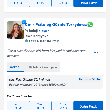
11:00
12:15
14:00
Daha Fazla
Klinik Psikolog Güzide Türkyılmaz
Psikoloji
+
1
diğer
İzmir
,
Karşıyaka
5
(
66
Değerlendirme)
Uzun suredir hem cift hem bireysel terapi aliyorum
Devamı
ara ara....
Adres
1
Online Görüşme
Kln. Psk. Güzide Türkyılmaz
Haritada Göster
Bostanlı mahallesi, 2014 sokak 35590 No:1 D:1
En Yakın Saatler
Yarın
Yarın
Yarın
Daha Fazla
10:30
11:30
12:30