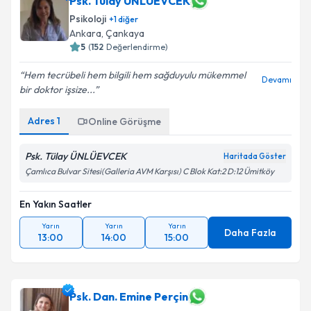
Psk. Tülay ÜNLÜEVCEK
Psikoloji
+
1
diğer
Ankara
,
Çankaya
5
(
152
Değerlendirme)
Hem tecrübeli hem bilgili hem sağduyulu mükemmel
Devamı
bir doktor işsize...
Adres
1
Online Görüşme
Psk. Tülay ÜNLÜEVCEK
Haritada Göster
Çamlıca Bulvar Sitesi(Galleria AVM Karşısı) C Blok Kat:2 D:12 Ümitköy
En Yakın Saatler
Yarın
Yarın
Yarın
Daha Fazla
13:00
14:00
15:00
Psk. Dan. Emine Perçin