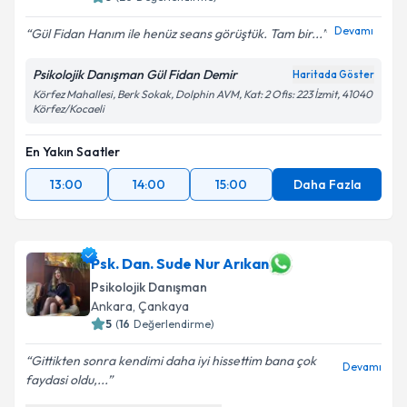
Devamı
Gül Fidan Hanım ile henüz seans görüştük. Tam bir...
Psikolojik Danışman Gül Fidan Demir
Haritada Göster
Körfez Mahallesi, Berk Sokak, Dolphin AVM, Kat: 2 Ofis: 223 İzmit, 41040
Körfez/Kocaeli
En Yakın Saatler
13:00
14:00
15:00
Daha Fazla
Psk. Dan. Sude Nur Arıkan
Psikolojik Danışman
Ankara
,
Çankaya
5
(
16
Değerlendirme)
Gittikten sonra kendimi daha iyi hissettim bana çok
Devamı
faydasi oldu,...