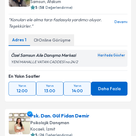
Samsun
,
Atakum
5
(
58
Değerlendirme)
Konuları ele alma tarzı fazlasıyla yardımcı oluyor.
Devamı
Teşekkürler.
Adres
1
Online Görüşme
Özel Samsun Aile Danışma Merkezi
Haritada Göster
YENİ MAHALLE VATAN CADDESİ no:24/2
En Yakın Saatler
Yarın
Yarın
Yarın
Daha Fazla
12:00
13:00
14:00
Psk. Dan. Gül Fidan Demir
Psikolojik Danışman
Kocaeli
,
İzmit
5
(
26
Değerlendirme)