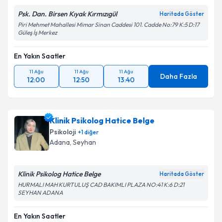
Psk. Dan. Birsen Kıyak Kırmızıgül
Haritada Göster
Piri Mehmet Mahallesi Mimar Sinan Caddesi 101. Cadde No:79 K:5 D:17
Güleş İş Merkez
En Yakın Saatler
11 Ağu
11 Ağu
11 Ağu
Daha Fazla
12:00
12:50
13:40
Klinik Psikolog Hatice Belge
Psikoloji
+
1
diğer
Adana
,
Seyhan
Klinik Psikolog Hatice Belge
Haritada Göster
HURMALI MAH KURTULUŞ CAD BAKIMLI PLAZA NO:41 K:6 D:21
SEYHAN ADANA
En Yakın Saatler