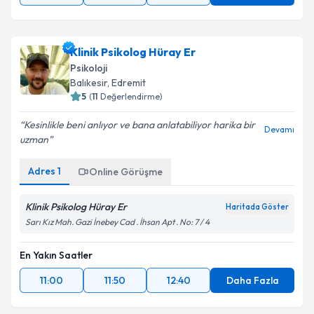
Klinik Psikolog Hüray Er
Psikoloji
Balıkesir
,
Edremit
5
(
11
Değerlendirme)
Kesinlikle beni anlıyor ve bana anlatabiliyor harika bir
Devamı
uzman
Adres
1
Online Görüşme
Klinik Psikolog Hüray Er
Haritada Göster
Sarı Kız Mah. Gazi İnebey Cad . İhsan Apt . No: 7 / 4
En Yakın Saatler
11:00
11:50
12:40
Daha Fazla