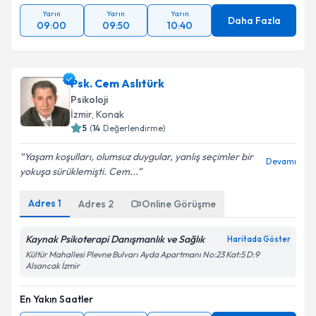
Yarın
Yarın
Yarın
Daha Fazla
09:00
09:50
10:40
Psk. Cem Aslıtürk
Psikoloji
İzmir
,
Konak
5
(
14
Değerlendirme)
Yaşam koşulları, olumsuz duygular, yanlış seçimler bir
Devamı
yokuşa sürüklemişti. Cem...
Adres
1
Adres
2
Online Görüşme
Kaynak Psikoterapi Danışmanlık ve Sağlık
Haritada Göster
Kültür Mahallesi Plevne Bulvarı Ayda Apartmanı No:23 Kat:5 D:9
Alsancak İzmir
En Yakın Saatler