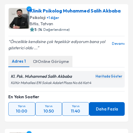
Klinik Psikolog Muhammed Salih Akbaba
Psikoloji
+
1
diğer
Bitlis
,
Tatvan
5
(
14
Değerlendirme)
Öncelikle kendisine çok teşekkür ediyorum bana yol
Devamı
gösterici oldu ...
Adres
1
Online Görüşme
Kl. Psk. Muhammed Salih Akbaba
Haritada Göster
Kültür Mahallesi Efil Sokak Adalet Plaza No:66 Kat:4
En Yakın Saatler
Yarın
Yarın
Yarın
Daha Fazla
10:00
10:50
11:40