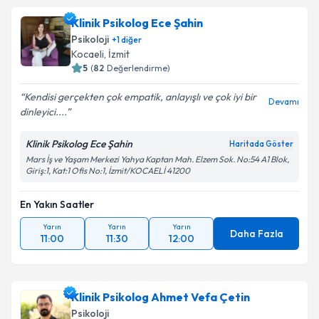
Klinik Psikolog Ece Şahin
Psikoloji
+
1
diğer
Kocaeli
,
İzmit
5
(
82
Değerlendirme)
Kendisi gerçekten çok empatik, anlayışlı ve çok iyi bir
Devamı
dinleyici....
Klinik Psikolog Ece Şahin
Haritada Göster
Mars İş ve Yaşam Merkezi Yahya Kaptan Mah. Elzem Sok. No:54 A1 Blok,
Giriş:1, Kat:1 Ofis No:1, İzmit/KOCAELİ 41200
En Yakın Saatler
Yarın
Yarın
Yarın
Daha Fazla
11:00
11:30
12:00
Klinik Psikolog Ahmet Vefa Çetin
Psikoloji