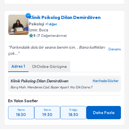
Klinik Psikolog Dilan Demirdöven
Psikoloji
+
1
diğer
İzmir
,
Buca
5
(
7
Değerlendirme)
Farkındalık dolu bir seansı benim icin. . Bana kattıkları
Devamı
çok...
Adres
1
Online Görüşme
Klinik Psikolog Dilan Demirdöven
Haritada Göster
Barış Mah. Menderes Cad. Bazer Apart. No:124 Daire:7
En Yakın Saatler
Yarın
Yarın
11 Ağu
Daha Fazla
18:30
19:30
18:30