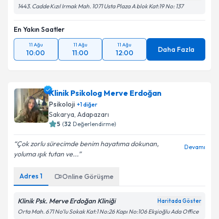
1443. Cadde Kızıl Irmak Mah. 1071 Usta Plaza A blok Kat:19 No: 137
En Yakın Saatler
11 Ağu
11 Ağu
11 Ağu
Daha Fazla
10:00
11:00
12:00
Klinik Psikolog Merve Erdoğan
Psikoloji
+
1
diğer
Sakarya
,
Adapazarı
5
(
32
Değerlendirme)
Çok zorlu sürecimde benim hayatıma dokunan,
Devamı
yoluma ışık tutan ve...
Adres
1
Online Görüşme
Klinik Psk. Merve Erdoğan Kliniği
Haritada Göster
Orta Mah. 671 No’lu Sokak Kat:1 No:26 Kapı No:106 Ekşioğlu Ada Office