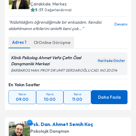
Çanakkale
,
Merkez
5
(
17
Değerlendirme)
Aldatıldığımı öğrendiğimde bir enkazdım. Kendisi
Devamı
aldatılmanın etkilerini anlattı beni çok...
Adres
1
Online Görüşme
Klinik Psikolog Ahmet Vefa Çetin Özel
Haritada Göster
Danışmanlık Merkezi
BARBAROS MAH. PROF DR UMİT SERDAROĞLU CAD. NO 20 D14
En Yakın Saatler
Yarın
Yarın
Yarın
Daha Fazla
09:00
10:00
11:00
Psk. Dan. Ahmet Semih Koç
Psikolojik Danışman