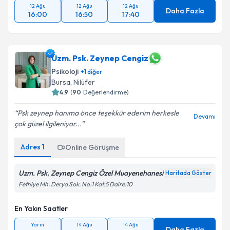
12 Ağu
12 Ağu
12 Ağu
Daha Fazla
16:00
16:50
17:40
Uzm. Psk. Zeynep Cengiz
Psikoloji
+
1
diğer
Bursa
,
Nilüfer
4.9
(
90
Değerlendirme)
Psk zeynep hanıma önce teşekkür ederim herkesle
Devamı
çok güzel ilgileniyor...
Adres
1
Online Görüşme
Uzm. Psk. Zeynep Cengiz Özel Muayenehanesi
Haritada Göster
Fethiye Mh. Derya Sok. No:1 Kat:5 Daire:10
En Yakın Saatler
Yarın
14 Ağu
14 Ağu
Daha Fazla