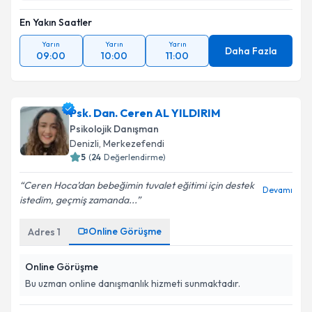
En Yakın Saatler
Yarın
Yarın
Yarın
Daha Fazla
09:00
10:00
11:00
Psk. Dan. Ceren AL YILDIRIM
Psikolojik Danışman
Denizli
,
Merkezefendi
5
(
24
Değerlendirme)
Ceren Hoca’dan bebeğimin tuvalet eğitimi için destek
Devamı
istedim, geçmiş zamanda...
Online Görüşme
Adres
1
Online Görüşme
Bu uzman online danışmanlık hizmeti sunmaktadır.