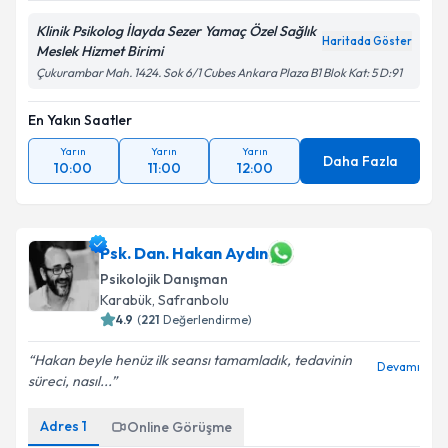
Klinik Psikolog İlayda Sezer Yamaç Özel Sağlık
Haritada Göster
Meslek Hizmet Birimi
Çukurambar Mah. 1424. Sok 6/1 Cubes Ankara Plaza B1 Blok Kat: 5 D:91
En Yakın Saatler
Yarın
Yarın
Yarın
Daha Fazla
10:00
11:00
12:00
Psk. Dan. Hakan Aydın
Psikolojik Danışman
Karabük
,
Safranbolu
4.9
(
221
Değerlendirme)
Hakan beyle henüz ilk seansı tamamladık, tedavinin
Devamı
süreci, nasıl...
Adres
1
Online Görüşme