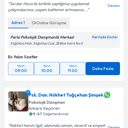
Serdar Hoca ile birlikte yaptığımız uygulamalı
Devamı
çalışmalarımız, yaşam kalitemin artmasına,...
Adres
1
Online Görüşme
Parla Psikolojik Danışmanlık Merkezi
Haritada Göster
Söğütözü Mah. Söğütözü Cad. 2B Blok Kat:4 No:5
En Yakın Saatler
Yarın
Yarın
Yarın
Daha Fazla
09:00
10:00
11:00
Psk. Dan. Nükhet Tuğçehan Şimşek
Psikolojik Danışman
Ankara
,
Keçiören
5
(
67
Değerlendirme)
Nükhet hanım ilgili, alanında uzman, özverili ve empati
Devamı