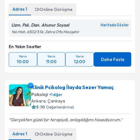
Adres
1
Online Görüşme
Uzm. Psk. Dan. Ahunur Soysal
Haritada Göster
Yalı Mah. 6502/3 Sk. Zehra Ofis Mavişehir
En Yakın Saatler
Yarın
Yarın
Yarın
Daha Fazla
10:00
11:00
12:00
Klinik Psikolog İlayda Sezer Yamaç
Psikoloji
+
1
diğer
Ankara
,
Çankaya
5
(
10
Değerlendirme)
Gerçekten güzel bir terapiydi, anlaşıldığımı hissediyorum.
Adres
1
Online Görüşme