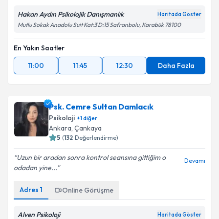
Hakan Aydın Psikolojik Danışmanlık
Haritada Göster
Mutlu Sokak Anadolu Suit Kat:3 D:15 Safranbolu, Karabük 78100
En Yakın Saatler
11:00
11:45
12:30
Daha Fazla
Psk. Cemre Sultan Damlacık
Psikoloji
+
1
diğer
Ankara
,
Çankaya
5
(
132
Değerlendirme)
Uzun bir aradan sonra kontrol seansına gittiğim o
Devamı
odadan yine...
Adres
1
Online Görüşme
Alven Psikoloji
Haritada Göster