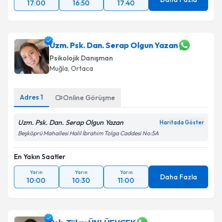
17:00
16:50
17:40
Uzm. Psk. Dan. Serap Olgun Yazan
Psikolojik Danışman
Muğla
,
Ortaca
Adres
1
Online Görüşme
Uzm. Psk. Dan. Serap Olgun Yazan
Haritada Göster
Beşköprü Mahallesi Halil İbrahim Tolga Caddesi No:5A
En Yakın Saatler
Yarın
Yarın
Yarın
Daha Fazla
10:00
10:30
11:00