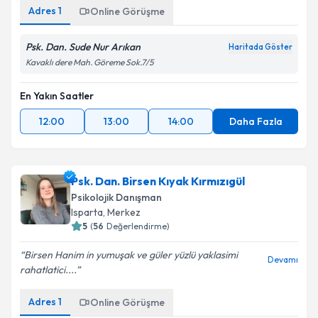
Adres
1
Online Görüşme
Psk. Dan. Sude Nur Arıkan
Haritada Göster
Kavaklı dere Mah. Göreme Sok.7/5
En Yakın Saatler
12:00
13:00
14:00
Daha Fazla
Psk. Dan. Birsen Kıyak Kırmızıgül
Psikolojik Danışman
Isparta
,
Merkez
5
(
56
Değerlendirme)
Birsen Hanim in yumuşak ve güler yüzlü yaklasimi
Devamı
rahatlatici....
Adres
1
Online Görüşme