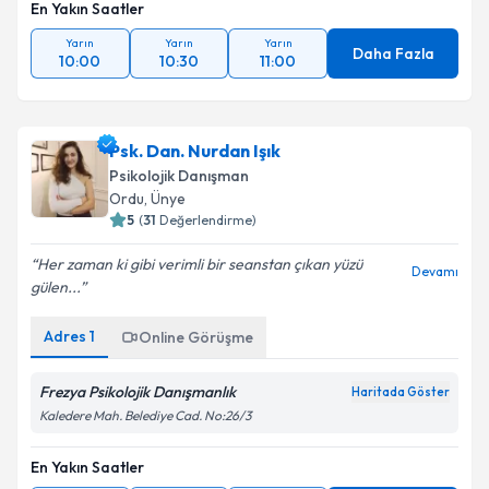
En Yakın Saatler
Yarın
Yarın
Yarın
Daha Fazla
10:00
10:30
11:00
Psk. Dan. Nurdan Işık
Psikolojik Danışman
Ordu
,
Ünye
5
(
31
Değerlendirme)
Her zaman ki gibi verimli bir seanstan çıkan yüzü
Devamı
gülen...
Adres
1
Online Görüşme
Frezya Psikolojik Danışmanlık
Haritada Göster
Kaledere Mah. Belediye Cad. No:26/3
En Yakın Saatler