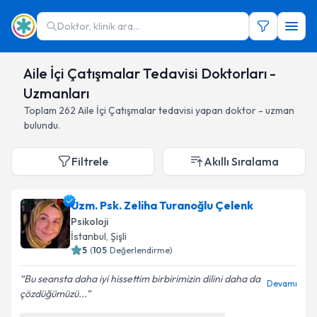
Doktor, klinik ara...
Aile İçi Çatışmalar Tedavisi Doktorları -
Uzmanları
Toplam
262
Aile İçi Çatışmalar
tedavisi yapan doktor - uzman
bulundu.
Filtrele
Akıllı Sıralama
Uzm. Psk. Zeliha Turanoğlu Çelenk
Psikoloji
İstanbul
,
Şişli
5
(
105
Değerlendirme)
Bu seansta daha iyi hissettim birbirimizin dilini daha da
Devamı
çözdüğümüzü...