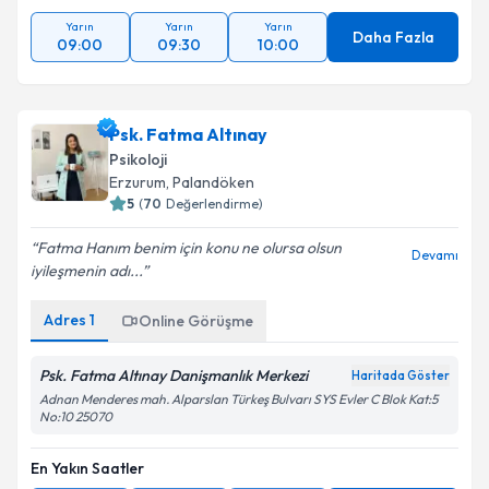
Yarın
Yarın
Yarın
Daha Fazla
09:00
09:30
10:00
Psk. Fatma Altınay
Psikoloji
Erzurum
,
Palandöken
5
(
70
Değerlendirme)
Fatma Hanım benim için konu ne olursa olsun
Devamı
iyileşmenin adı...
Adres
1
Online Görüşme
Psk. Fatma Altınay Danişmanlık Merkezi
Haritada Göster
Adnan Menderes mah. Alparslan Türkeş Bulvarı SYS Evler C Blok Kat:5
No:10 25070
En Yakın Saatler