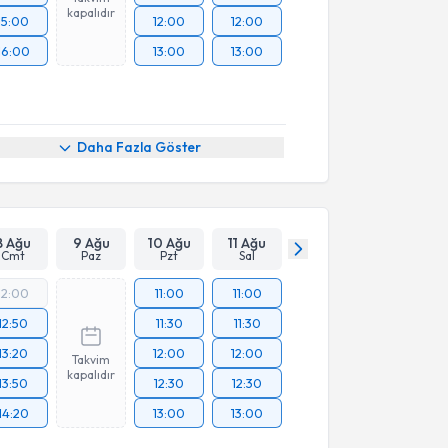
kapalıdır
15:00
12:00
12:00
16:00
13:00
13:00
Daha Fazla Göster
8 Ağu
9 Ağu
10 Ağu
11 Ağu
Cmt
Paz
Pzt
Sal
12:00
11:00
11:00
12:50
11:30
11:30
13:20
12:00
12:00
Takvim
kapalıdır
13:50
12:30
12:30
14:20
13:00
13:00