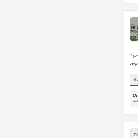
Üsküdar Üniversitesi
yaş
Ayp
A
Uz
Yah