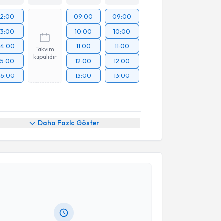
12:00
09:00
09:00
13:00
10:00
10:00
14:00
11:00
11:00
Takvim
kapalıdır
15:00
12:00
12:00
16:00
13:00
13:00
Daha Fazla Göster
akvimi Talebi
kolog Esin Aşkın Erdoğan
için randevu takvimi talebi
Size bu uzmandan randevu almanız için bir takvim
ında e-posta ile bilgilendireceğiz.
resiniz