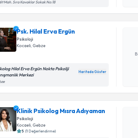
Randevu T
işlenm
it Mah. Sıra Kavaklar Sokak No:18
Psk. Hilal
bu uzmandan
Psk. Hilal Erva Ergün
posta ile bi
Psikoloji
Kocaeli
, Gebze
E-posta Ad
B
ikolog Hilal Erva Ergün Nokta Psikoliji
Haritada Göster
nışmanlık Merkezi
Kişisel
bze
okudum
Randevu T
işlenm
Klinik Ps
Klinik Psikolog Mısra Adıyaman
oluşturun. 
Psikoloji
hazırlandığ
Kocaeli
, Gebze
5
(
1
Değerlendirme)
E-posta Ad