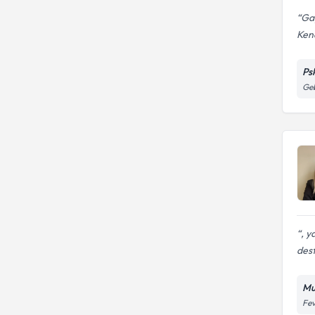
Gay
Kend
Ps
Ge
, y
dest
Mu
Fev