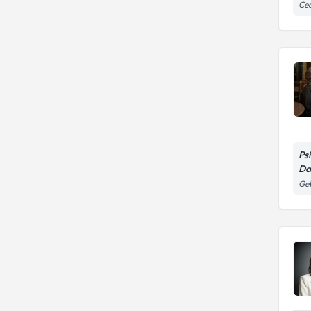
Ced
Ps
Da
Ge