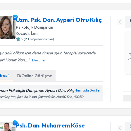
Uzm. Psk. Dan. Ayperi Otru Kılıç
Psikolojik Danışman
Kocaeli
, İzmit
5
(
2
Değerlendirme)
ındaki oğlum için deneyimsel oyun terapisi sürecinde
ka
eri Hanım’dan...
Devamı
dres
1
Online Görüşme
man Psikolojik Danışman Ayperi Otru Kılıç
Haritada Göster
yakaptan, Şht. Ali İhsan Çakmak Sk. No:60 D:6, 41050
Psk. Dan. Muharrem Köse