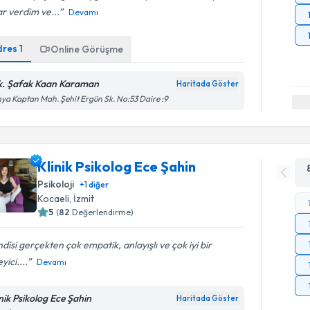
r verdim ve...
Devamı
dres
1
Online Görüşme
k. Şafak Kaan Karaman
Haritada Göster
ya Kaptan Mah. Şehit Ergün Sk. No:53 Daire :9
Klinik Psikolog Ece Şahin
Psikoloji
+
1
diğer
Kocaeli
, İzmit
5
(
82
Değerlendirme)
disi gerçekten çok empatik, anlayışlı ve çok iyi bir
yici....
Devamı
inik Psikolog Ece Şahin
Haritada Göster