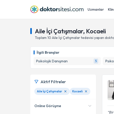
Uzmanlar
Klin
Aile İçi Çatışmalar, Kocaeli
Toplam
10
Aile İçi Çatışmalar
tedavisi yapan dokt
İlgili Branşlar
Psikolojik Danışman
Psiko
5
Aktif Filtreler
Aile İçi Çatışmalar
Kocaeli
Online Görüşme
Bir