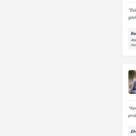
Esi
gözl
Bel
Ata
Has
Ken
prob
EM