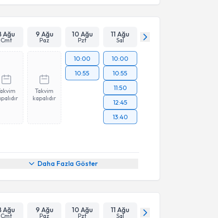
8 Ağu
9 Ağu
10 Ağu
11 Ağu
Cmt
Paz
Pzt
Sal
10:00
10:00
10:55
10:55
11:50
Takvim
Takvim
palıdır
kapalıdır
12:45
13:40
Daha Fazla Göster
8 Ağu
9 Ağu
10 Ağu
11 Ağu
Cmt
Paz
Pzt
Sal