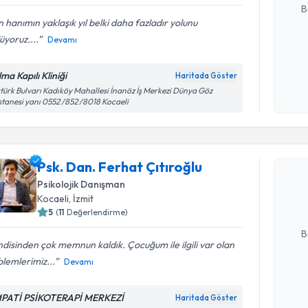
B
n hanımın yaklaşık yıl belki daha fazladır yolunu
üyoruz....
Devamı
Kişisel
okudum
ma Kapılı Kliniği
Haritada Göster
işlenm
türk Bulvarı Kadıköy Mahallesi İnanöz İş Merkezi Dünya Göz
tanesi yanı 0552 /852 /8018 Kocaeli
Randevu T
Psk. Dan. 
Psk. Dan. Ferhat Çıtıroğlu
oluşturun. 
Psikolojik Danışman
hazırlandığ
Kocaeli
, İzmit
5
(
11
Değerlendirme)
E-posta Ad
B
disinden çok memnun kaldık. Çocuğum ile ilgili var olan
lemlerimiz...
Devamı
Kişisel
okudum
PATİ PSİKOTERAPİ MERKEZİ
Haritada Göster