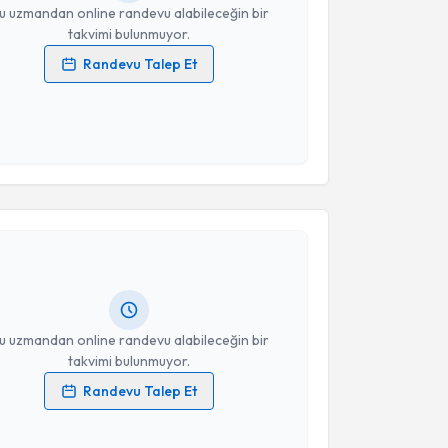
u uzmandan online randevu alabileceğin bir
takvimi bulunmuyor.
Randevu Talep Et
 verilerimin işlenmesine ilişkin
Aydınlatma Metni
'ni
 ve kişisel verilerimin belirtilen kapsamda
esini kabul ediyorum.
akvimi Talebi
Takvim Talebini Gönder
Ferhat Çıtıroğlu
için randevu takvimi talebi
Size bu uzmandan randevu almanız için bir takvim
ında e-posta ile bilgilendireceğiz.
resiniz
u uzmandan online randevu alabileceğin bir
takvimi bulunmuyor.
Randevu Talep Et
 verilerimin işlenmesine ilişkin
Aydınlatma Metni
'ni
 ve kişisel verilerimin belirtilen kapsamda