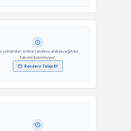
akvimi Talebi
esini kabul ediyorum.
Takvim Talebini Gönder
 Erva Ergün
için randevu takvimi talebi oluşturun. Size
 randevu almanız için bir takvim hazırlandığında e-
lgilendireceğiz.
resiniz
u uzmandan online randevu alabileceğin bir
takvimi bulunmuyor.
Randevu Talep Et
 verilerimin işlenmesine ilişkin
Aydınlatma Metni
'ni
 ve kişisel verilerimin belirtilen kapsamda
akvimi Talebi
esini kabul ediyorum.
Takvim Talebini Gönder
ikolog Mısra Adıyaman
için randevu takvimi talebi
Size bu uzmandan randevu almanız için bir takvim
ında e-posta ile bilgilendireceğiz.
resiniz