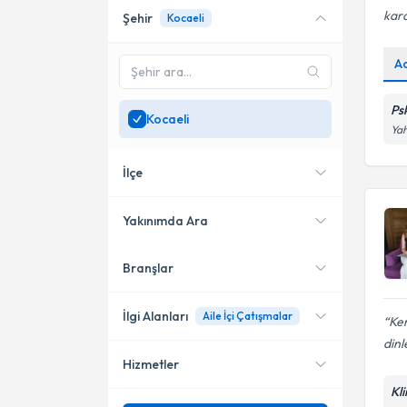
kara
Şehir
Kocaeli
Online danışmanlık sunan
uzmanları göster
A
Sadece
Kocaeli
bölgesinde
uzman ara
Ps
Kocaeli
Yah
İlçe
Yakınımda Ara
Branşlar
Konumuma yakın uzmanları
İzmit
göster
Gebze
İlgi Alanları
Aile İçi Çatışmalar
Ken
dinle
Darıca
Hizmetler
Psikolojik Danışman
Kl