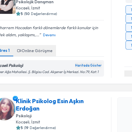
Psikolojik Danışman
Kocaeli
, İzmit
5
(
50
Değerlendirme)
harrem Hocadan farklı dönemlerde farklı konular için
ek aldım, yaklaşımı,...
Devamı
dres
1
Online Görüşme
aeli Psikoloji
Haritada Göster
r Ağa Mahallesi. Ş. Bilgisu Cad. Akşener İş Merkezi. No:79, Kat: 1
Randevu T
Klinik Psikolog Esin Aşkın
Klinik Psi
Erdoğan
oluşturun. 
Psikoloji
hazırlandığ
Kocaeli
, İzmit
E-posta Ad
5
(
19
Değerlendirme)