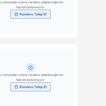
u uzmandan online randevu alabileceğin bir
takvimi bulunmuyor.
Randevu Talep Et
 verilerimin işlenmesine ilişkin
Aydınlatma Metni
'ni
 ve kişisel verilerimin belirtilen kapsamda
esini kabul ediyorum.
akvimi Talebi
Takvim Talebini Gönder
 İrem Karakaya
için randevu takvimi talebi oluşturun.
andan randevu almanız için bir takvim
ında e-posta ile bilgilendireceğiz.
resiniz
u uzmandan online randevu alabileceğin bir
takvimi bulunmuyor.
Randevu Talep Et
 verilerimin işlenmesine ilişkin
Aydınlatma Metni
'ni
 ve kişisel verilerimin belirtilen kapsamda
esini kabul ediyorum.