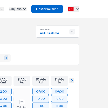
Giriş Yap
Doktor musun?
Sıralama
Akıllı Sıralama
1
8 Ağu
9 Ağu
10 Ağu
11 Ağu
Cmt
Paz
Pzt
Sal
12:00
09:00
09:00
13:00
10:00
10:00
14:00
11:00
11:00
Takvim