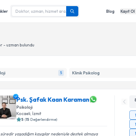
ikler
Blog
Kayıt Ol
or - uzman bulundu
loji
Klinik Psikolog
5
Psk. Şafak Kaan Karaman
Psikoloji
Kocaeli
, İzmit
5
(
15
Değerlendirme)
 süredir yaşadığım kaygılar nedeniyle destek almaya