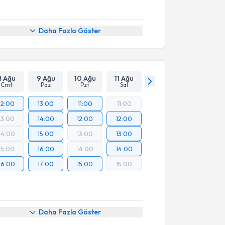
Daha Fazla Göster
8 Ağu
9 Ağu
10 Ağu
11 Ağu
Cmt
Paz
Pzt
Sal
12:00
13:00
11:00
11:00
13:00
14:00
12:00
12:00
14:00
15:00
13:00
13:00
15:00
16:00
14:00
14:00
16:00
17:00
15:00
15:00
Daha Fazla Göster