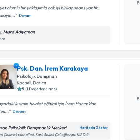
B
et olumlu bir yaklaşımla çok iyi birkaç seans yaptık.
isiyle...
Devamı
Kişisel
okudum
k. Mısra Adıyaman
işlenm
bze
Randevu T
Psk. Dan.
Psk. Dan. İrem Karakaya
Size bu uzm
Psikolojik Danışman
hazırlandığ
Kocaeli
, Darıca
5
(
1
Değerlendirme)
E-posta Ad
B
aşındaki kızımın tuvalet eğitimi için İrem Hanım’dan
ek...
Devamı
Kişisel
okudum
son Psikolojik Danışmanlık Merkezi
Haritada Göster
işlenm
zi Çakmak Mahallesi, Karlı Sokak Çalıoğlu Apt. K:2 D:2