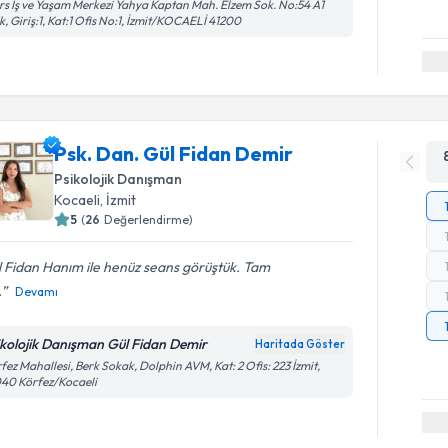
s İş ve Yaşam Merkezi Yahya Kaptan Mah. Elzem Sok. No:54 A1
k, Giriş:1, Kat:1 Ofis No:1, İzmit/KOCAELİ 41200
Psk. Dan. Gül Fidan Demir
Psikolojik Danışman
Kocaeli
, İzmit
5
(
26
Değerlendirme)
 Fidan Hanım ile henüz seans görüştük. Tam
.
Devamı
ikolojik Danışman Gül Fidan Demir
Haritada Göster
fez Mahallesi, Berk Sokak, Dolphin AVM, Kat: 2 Ofis: 223 İzmit,
40 Körfez/Kocaeli