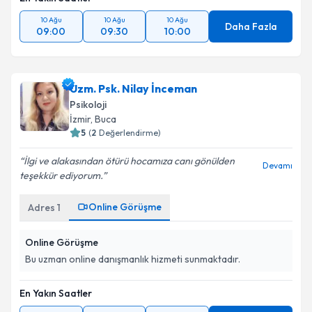
10 Ağu
10 Ağu
10 Ağu
Daha Fazla
09:00
09:30
10:00
Uzm. Psk. Nilay İnceman
Psikoloji
İzmir
, Buca
5
(
2
Değerlendirme)
İlgi ve alakasından ötürü hocamıza canı gönülden
Devamı
teşekkür ediyorum.
Online Görüşme
Adres
1
Online Görüşme
Bu uzman online danışmanlık hizmeti sunmaktadır.
En Yakın Saatler