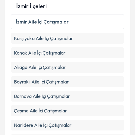
İzmir İlçeleri
Kişisel verilerimin işlenmesine ilişkin
Aydınlatma
Metni
'ni okudum ve kişisel verilerimin belirtilen
İzmir
Aile İçi Çatışmalar
kapsamda işlenmesini kabul ediyorum.
Karşıyaka
Aile İçi Çatışmalar
Takvim Talebini Gönder
Konak
Aile İçi Çatışmalar
Aliağa
Aile İçi Çatışmalar
Bayraklı
Aile İçi Çatışmalar
Bornova
Aile İçi Çatışmalar
Çeşme
Aile İçi Çatışmalar
Narlıdere
Aile İçi Çatışmalar