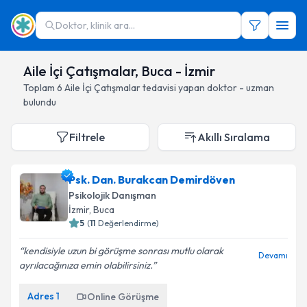
Doktor, klinik ara...
Aile İçi Çatışmalar, Buca - İzmir
Toplam
6
Aile İçi Çatışmalar
tedavisi yapan doktor - uzman
bulundu
Filtrele
Akıllı Sıralama
Psk. Dan. Burakcan Demirdöven
Psikolojik Danışman
İzmir
, Buca
5
(
11
Değerlendirme)
kendisiyle uzun bi görüşme sonrası mutlu olarak
Devamı
ayrılacağınıza emin olabilirsiniz.
Adres
1
Online Görüşme