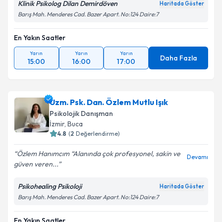
Klinik Psikolog Dilan Demirdöven
Haritada Göster
Barış Mah. Menderes Cad. Bazer Apart. No:124 Daire:7
En Yakın Saatler
Yarın
Yarın
Yarın
Daha Fazla
15:00
16:00
17:00
Uzm. Psk. Dan. Özlem Mutlu Işık
Psikolojik Danışman
İzmir
, Buca
4.8
(
2
Değerlendirme)
Özlem Hanımcım “Alanında çok profesyonel, sakin ve
Devamı
güven veren...
Psikohealing Psikoloji
Haritada Göster
Barış Mah. Menderes Cad. Bazer Apart. No:124 Daire:7
En Yakın Saatler