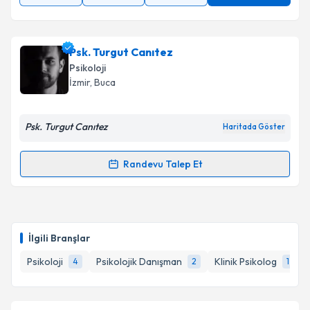
Psk. Turgut Canıtez
Psikoloji
İzmir
, Buca
Psk. Turgut Canıtez
Haritada Göster
Randevu Talep Et
Randevu Takvimi Talebi
Psk. Turgut Canıtez
için randevu takvimi talebi
oluşturun. Size bu uzmandan randevu almanız için bir
İlgili Branşlar
takvim hazırlandığında e-posta ile bilgilendireceğiz.
Psikoloji
Psikolojik Danışman
Klinik Psikolog
4
2
1
E-posta Adresiniz