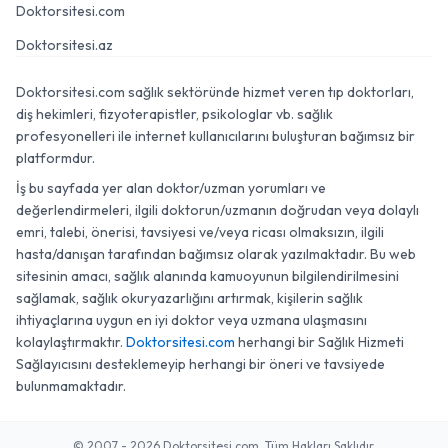
Doktorsitesi.com
Doktorsitesi.az
Doktorsitesi.com sağlık sektöründe hizmet veren tıp doktorları,
diş hekimleri, fizyoterapistler, psikologlar vb. sağlık
profesyonelleri ile internet kullanıcılarını buluşturan bağımsız bir
platformdur.
İş bu sayfada yer alan doktor/uzman yorumları ve
değerlendirmeleri, ilgili doktorun/uzmanın doğrudan veya dolaylı
emri, talebi, önerisi, tavsiyesi ve/veya ricası olmaksızın, ilgili
hasta/danışan tarafından bağımsız olarak yazılmaktadır. Bu web
sitesinin amacı, sağlık alanında kamuoyunun bilgilendirilmesini
sağlamak, sağlık okuryazarlığını artırmak, kişilerin sağlık
ihtiyaçlarına uygun en iyi doktor veya uzmana ulaşmasını
kolaylaştırmaktır.
Doktorsitesi.com
herhangi bir Sağlık Hizmeti
Sağlayıcısını desteklemeyip herhangi bir öneri ve tavsiyede
bulunmamaktadır.
© 2007 - 2026 Doktorsitesi.com. Tüm Hakları Saklıdır.