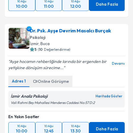
10 Ağu
10 Ağu
10 Ağu
Daha Fazla
10:00
11:00
12:00
Dr. Psk. Ayşe Devrim Masalcı Burçak
Psikoloji
İzmir
, Buca
5
(
10
Değerlendirme)
Ayşe hocamın rehberliğinde larında bir ergenden bir
Devamı
yetişkine dönüşüm sürecime...
Adres
1
Online Görüşme
İzmir Analiz Psikoloji
Haritada Göster
Vali Rahmi Bey Mahallesi Menderes Caddesi No:57 D:2
En Yakın Saatler
10 Ağu
10 Ağu
10 Ağu
Daha Fazla
10:00
12:45
13:30