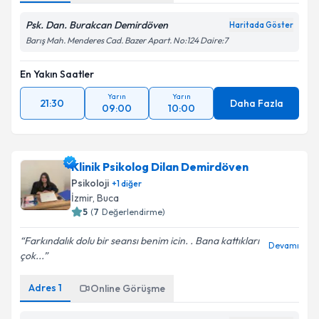
Psk. Dan. Burakcan Demirdöven
Haritada Göster
Barış Mah. Menderes Cad. Bazer Apart. No:124 Daire:7
En Yakın Saatler
Yarın
Yarın
21:30
Daha Fazla
09:00
10:00
Klinik Psikolog Dilan Demirdöven
Psikoloji
+
1
diğer
İzmir
, Buca
5
(
7
Değerlendirme)
Farkındalık dolu bir seansı benim icin. . Bana kattıkları
Devamı
çok...
Adres
1
Online Görüşme