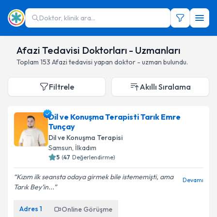
Doktor, klinik ara...
Afazi Tedavisi Doktorları - Uzmanları
Toplam
153
Afazi
tedavisi yapan doktor - uzman bulundu.
Filtrele
Akıllı Sıralama
Dil ve Konuşma Terapisti Tarık Emre
Tunçay
Dil ve Konuşma Terapisi
Samsun
,
İlkadım
5
(
47
Değerlendirme)
Kızım ilk seansta odaya girmek bile istememişti, ama
Devamı
Tarık Bey’in...
Adres
1
Online Görüşme