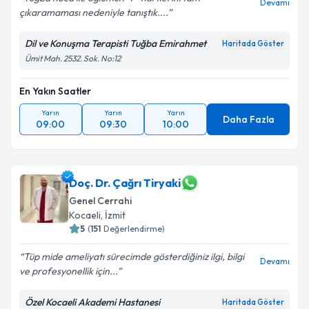
Devamı
çıkaramaması nedeniyle tanıştık....
Dil ve Konuşma Terapisti Tuğba Emirahmet
Haritada Göster
Ümit Mah. 2532. Sok. No:12
En Yakın Saatler
Yarın
Yarın
Yarın
Daha Fazla
09:00
09:30
10:00
Doç. Dr. Çağrı Tiryaki
Genel Cerrahi
Kocaeli
,
İzmit
5
(
151
Değerlendirme)
Tüp mide ameliyatı sürecimde gösterdiğiniz ilgi, bilgi
Devamı
ve profesyonellik için...
Özel Kocaeli Akademi Hastanesi
Haritada Göster