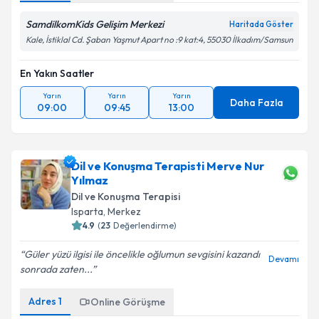
SamdilkomKids Gelişim Merkezi
Haritada Göster
Kale, İstiklal Cd. Şaban Yaşmut Apart no :9 kat:4, 55030 İlkadım/Samsun
En Yakın Saatler
Yarın
Yarın
Yarın
Daha Fazla
09:00
09:45
13:00
Dil ve Konuşma Terapisti Merve Nur
Yılmaz
Dil ve Konuşma Terapisi
Isparta
,
Merkez
4.9
(
23
Değerlendirme)
Güler yüzü ilgisi ile öncelikle oğlumun sevgisini kazandı
Devamı
sonrada zaten...
Adres
1
Online Görüşme