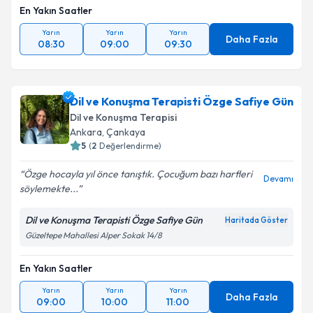
En Yakın Saatler
Yarın
Yarın
Yarın
Daha Fazla
08:30
09:00
09:30
Dil ve Konuşma Terapisti Özge Safiye Gün
Dil ve Konuşma Terapisi
Ankara
,
Çankaya
5
(
2
Değerlendirme)
Özge hocayla yıl önce tanıştık. Çocuğum bazı harfleri
Devamı
söylemekte...
Dil ve Konuşma Terapisti Özge Safiye Gün
Haritada Göster
Güzeltepe Mahallesi Alper Sokak 14/8
En Yakın Saatler
Yarın
Yarın
Yarın
Daha Fazla
09:00
10:00
11:00