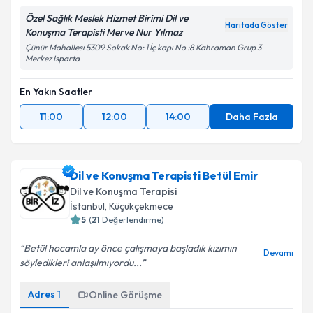
Özel Sağlık Meslek Hizmet Birimi Dil ve
Haritada Göster
Konuşma Terapisti Merve Nur Yılmaz
Çünür Mahallesi 5309 Sokak No: 1 İç kapı No :8 Kahraman Grup 3
Merkez Isparta
En Yakın Saatler
11:00
12:00
14:00
Daha Fazla
Dil ve Konuşma Terapisti Betül Emir
Dil ve Konuşma Terapisi
İstanbul
,
Küçükçekmece
5
(
21
Değerlendirme)
Betül hocamla ay önce çalışmaya başladık kızımın
Devamı
söyledikleri anlaşılmıyordu...
Adres
1
Online Görüşme