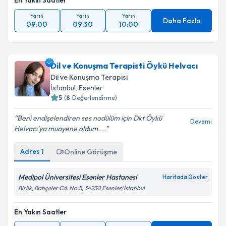
En Yakın Saatler
Yarın
Yarın
Yarın
Daha Fazla
09:00
09:30
10:00
Dil ve Konuşma Terapisti Öykü Helvacı
Dil ve Konuşma Terapisi
İstanbul
,
Esenler
5
(
8
Değerlendirme)
Beni endişelendiren ses nodülüm için Dkt Öykü
Devamı
Helvacı'ya muayene oldum....
Adres
1
Online Görüşme
Medipol Üniversitesi Esenler Hastanesi
Haritada Göster
Birlik, Bahçeler Cd. No:5, 34230 Esenler/İstanbul
En Yakın Saatler