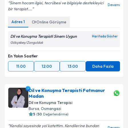
Sinem hocam ilgisi, tecrübesi ve bilgisiyle destekleyici
Devamı
bir terapist....
Adres
1
Online Görüşme
Dil ve Konuşma Terapisti Sinem Uygun
Haritada Göster
Gökçebey/Zonguldak
En Yakın Saatler
11:00
12:00
13:00
Daha Fazla
Dil ve Konuşma Terapisti Fatmanur
Madan
Dil ve Konuşma Terapisi
Bursa
,
Osmangazi
5
(
50
Değerlendirme)
Kendisi sayesinde yol katettim. Kendilerine bundan
Devamı