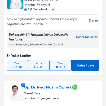
İstanbul
,
Esenyurt
5
(
1
Değerlendirme)
çok iyi açıklamalar yaparak acil müdahele yaptı
Devamı
sağolsun bundan sonrası...
Bahçeşehir Liv Hospital İstinye Üniversite
Haritada Göster
Hastanesi
Aşık Veysel Mah, Süleyman Demirel Cd. No:1
En Yakın Saatler
Yarın
Yarın
Yarın
Daha Fazla
09:00
09:30
10:00
Op. Dr. Nadi Nazım Öztürk
Genel Cerrahi
İstanbul
,
Küçükçekmece