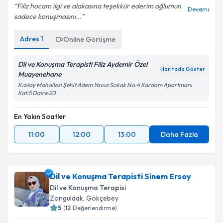
Filiz hocam ilgi ve alakasına teşekkür ederim oğlumun
Devamı
sadece konuşmasını...
Adres
1
Online Görüşme
Dil ve Konuşma Terapisti Filiz Aydemir Özel
Haritada Göster
Muayenehane
Kızılay Mahallesi Şehit Adem Yavuz Sokak No:4 Kardam Apartmanı
Kat:5 Daire:20
En Yakın Saatler
11:00
12:00
13:00
Daha Fazla
Dil ve Konuşma Terapisti Sinem Ersoy
Dil ve Konuşma Terapisi
Zonguldak
,
Gökçebey
5
(
12
Değerlendirme)