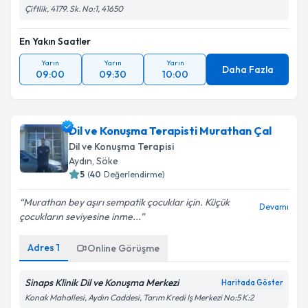
Çiftlik, 4179. Sk. No:1, 41650
En Yakın Saatler
Yarın
Yarın
Yarın
Daha Fazla
09:00
09:30
10:00
Dil ve Konuşma Terapisti Murathan Çal
Dil ve Konuşma Terapisi
Aydın
,
Söke
5
(
40
Değerlendirme)
Murathan bey aşırı sempatik çocuklar için. Küçük
Devamı
çocukların seviyesine inme...
Adres
1
Online Görüşme
Sinaps Klinik Dil ve Konuşma Merkezi
Haritada Göster
Konak Mahallesi, Aydın Caddesi, Tarım Kredi Iş Merkezi No:5 K:2