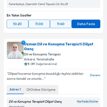
Fenerbahçe, Operatör Cemil Topuzlu Cd. No:25
En Yakın Saatler
10:20
11:00
11:40
Daha Fazla
Uzman Dil ve Konuşma Terapisti Dilşat
Genç
Dil ve Konuşma Terapisi
Ankara
,
Yenimahalle
5
(
39
Değerlendirme)
Dilşad hocamızı konuşma bozukluğu teşhisi aldıktan
Devamı
sonra tanıdık ve onunla...
Adres
1
Online Görüşme
Dil ve Konuşma Terapisti Dilşat Genç
Haritada Göster
Yenimahalle