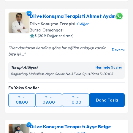
Dil ve Konuşma Terapisti Ahmet Aydın
Dil ve Konuşma Terapisi
+
1
diğer
Bursa
,
Osmangazi
5
(
209
Değerlendirme)
Her doktorun kendine göre bir eğitim anlayışı vardır
Devamı
bize iyi...
Terapi Atölyesi
Haritada Göster
Bağlarbaşı Mahallesi, Nişan Sokak No:3 Evke Opus Plaza D:20 K:5
En Yakın Saatler
Yarın
Yarın
Yarın
Daha Fazla
08:00
09:00
10:00
Dil ve Konuşma Terapisti Ayşe Belge