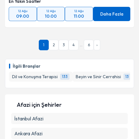
En Yakın Saatler
12 Ağu
12 Ağu
12 Ağu
Daha Fazla
09:00
10:00
11:00
1
2
3
4
...
6
›
İlgili Branşlar
Dil ve Konuşma Terapisi
Beyin ve Sinir Cerrahisi
G
133
13
Afazi
için Şehirler
İstanbul
Afazi
Ankara
Afazi