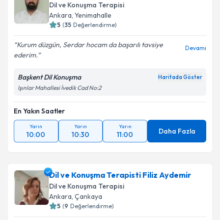
Dil ve Konuşma Terapisi
Ankara
,
Yenimahalle
5
(
35
Değerlendirme)
Kurum düzgün, Serdar hocam da başarılı tavsiye
Devamı
ederim.
Başkent Dil Konuşma
Haritada Göster
Işınlar Mahallesi İvedik Cad No:2
En Yakın Saatler
Yarın
Yarın
Yarın
Daha Fazla
10:00
10:30
11:00
Dil ve Konuşma Terapisti Filiz Aydemir
Dil ve Konuşma Terapisi
Ankara
,
Çankaya
5
(
9
Değerlendirme)