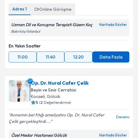
Adres
1
Online Görüşme
Uzman Dil ve Konuşma Terapisti Gizem Koç
Haritada Göster
Bakırköy/İstanbul
En Yakın Saatler
11:00
11:40
12:20
Daha Fazla
Op. Dr. Nural Cafer Çelik
Beyin ve Sinir Cerrahisi
Kocaeli
,
Gölcük
5
(
2
Değerlendirme)
Annemin bel fıtığı ameliyatını Op. Dr. Nural Cafer
Devamı
Çelik gerçekleştirdi....
Özel Medar Hastanesi Gölcük
Haritada Göster