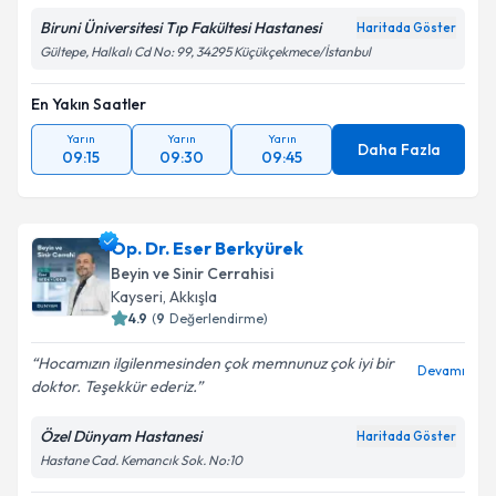
Biruni Üniversitesi Tıp Fakültesi Hastanesi
Haritada Göster
Gültepe, Halkalı Cd No: 99, 34295 Küçükçekmece/İstanbul
En Yakın Saatler
Yarın
Yarın
Yarın
Daha Fazla
09:15
09:30
09:45
Op. Dr. Eser Berkyürek
Beyin ve Sinir Cerrahisi
Kayseri
,
Akkışla
4.9
(
9
Değerlendirme)
Hocamızın ilgilenmesinden çok memnunuz çok iyi bir
Devamı
doktor. Teşekkür ederiz.
Özel Dünyam Hastanesi
Haritada Göster
Hastane Cad. Kemancık Sok. No:10