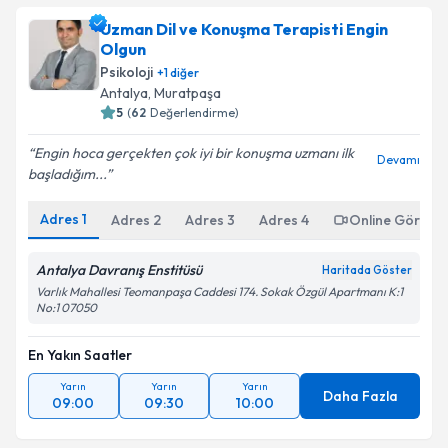
Uzman Dil ve Konuşma Terapisti Engin
Olgun
Psikoloji
+
1
diğer
Antalya
,
Muratpaşa
5
(
62
Değerlendirme)
Engin hoca gerçekten çok iyi bir konuşma uzmanı ilk
Devamı
başladığım...
Adres
1
Adres
2
Adres
3
Adres
4
Online Görüşm
Antalya Davranış Enstitüsü
Haritada Göster
Varlık Mahallesi Teomanpaşa Caddesi 174. Sokak Özgül Apartmanı K:1
No:1 07050
En Yakın Saatler
Yarın
Yarın
Yarın
Daha Fazla
09:00
09:30
10:00