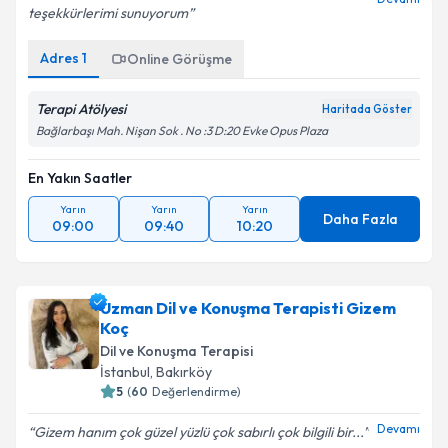
teşekkürlerimi sunuyorum
Adres
1
Online Görüşme
Terapi Atölyesi
Haritada Göster
Bağlarbaşı Mah. Nişan Sok . No :3 D:20 Evke Opus Plaza
En Yakın Saatler
Yarın
Yarın
Yarın
Daha Fazla
09:00
09:40
10:20
Uzman Dil ve Konuşma Terapisti Gizem
Koç
Dil ve Konuşma Terapisi
İstanbul
,
Bakırköy
5
(
60
Değerlendirme)
Devamı
Gizem hanım çok güzel yüzlü çok sabırlı çok bilgili bir...