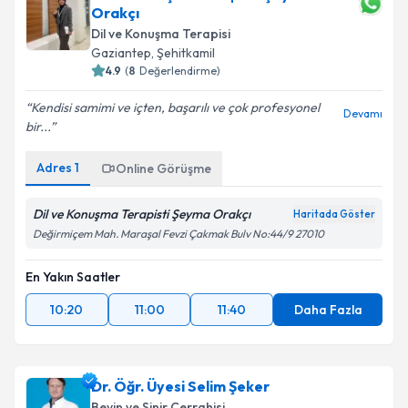
Orakçı
Dil ve Konuşma Terapisi
Gaziantep
,
Şehitkamil
4.9
(
8
Değerlendirme)
Kendisi samimi ve içten, başarılı ve çok profesyonel
Devamı
bir...
Adres
1
Online Görüşme
Dil ve Konuşma Terapisti Şeyma Orakçı
Haritada Göster
Değirmiçem Mah. Maraşal Fevzi Çakmak Bulv No:44/9 27010
En Yakın Saatler
10:20
11:00
11:40
Daha Fazla
Dr. Öğr. Üyesi Selim Şeker
Beyin ve Sinir Cerrahisi