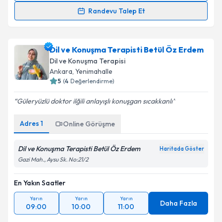
Randevu Talep Et
Op. Dr. Halit Togay
için randevu takvimi talebi
oluşturun. Size bu uzmandan randevu almanız için bir
Dil ve Konuşma Terapisti Betül Öz Erdem
takvim hazırlandığında e-posta ile bilgilendireceğiz.
Dil ve Konuşma Terapisi
E-posta Adresiniz
Ankara
,
Yenimahalle
5
(
4
Değerlendirme)
Güleryüzlü doktor ilğili anlayışlı konuşgan sıcakkanlı
Kişisel verilerimin işlenmesine ilişkin
Aydınlatma
Adres
1
Online Görüşme
Metni
'ni okudum ve kişisel verilerimin belirtilen
kapsamda işlenmesini kabul ediyorum.
Dil ve Konuşma Terapisti Betül Öz Erdem
Haritada Göster
Gazi Mah., Aysu Sk. No:21/2
Takvim Talebini Gönder
En Yakın Saatler
Yarın
Yarın
Yarın
Daha Fazla
09:00
10:00
11:00