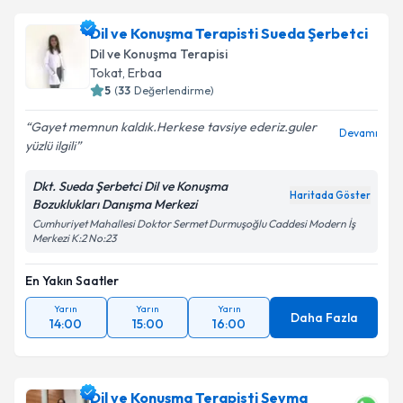
Dil ve Konuşma Terapisti Sueda Şerbetci
Dil ve Konuşma Terapisi
Tokat
,
Erbaa
5
(
33
Değerlendirme)
Gayet memnun kaldık.Herkese tavsiye ederiz.guler
Devamı
yüzlü ilgili
Dkt. Sueda Şerbetci Dil ve Konuşma
Haritada Göster
Bozuklukları Danışma Merkezi
Cumhuriyet Mahallesi Doktor Sermet Durmuşoğlu Caddesi Modern İş
Merkezi K:2 No:23
En Yakın Saatler
Yarın
Yarın
Yarın
Daha Fazla
14:00
15:00
16:00
Dil ve Konuşma Terapisti Şeyma