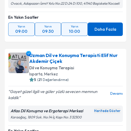
Ovacık, Adapazarı İzmit Yolu No:22 D:24 D:100, 41140 Başiskele/Kocaeli
En Yakın Saatler
Yarın
Yarın
Yarın
Daha Fazla
09:00
09:30
10:00
Uzman Dil ve Konuşma Terapisti Elif Nur
Akdemir Çiçek
Dil ve Konuşma Terapisi
Isparta
,
Merkez
5
(
21
Değerlendirme)
Gayet güzel ilgili ve güler yüzlü sevecen memnun
Devamı
kaldik
Atlas Dil Konuşma ve Ergoterapi Merkezi
Haritada Göster
Karaağaç, 1809 Sok. No:14 İç Kapı No: 3 32300