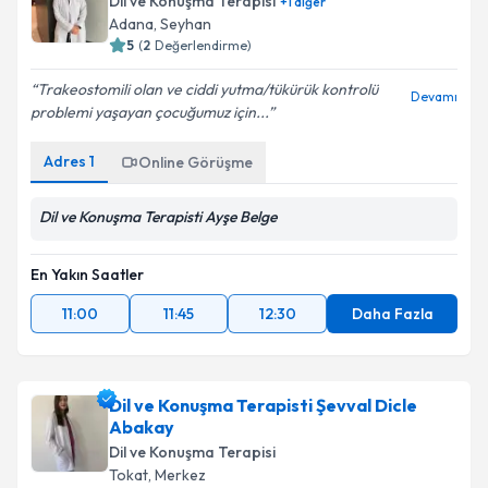
Dil ve Konuşma Terapisi
+
1
diğer
Adana
,
Seyhan
5
(
2
Değerlendirme)
Trakeostomili olan ve ciddi yutma/tükürük kontrolü
Devamı
problemi yaşayan çocuğumuz için...
Adres
1
Online Görüşme
Dil ve Konuşma Terapisti Ayşe Belge
En Yakın Saatler
11:00
11:45
12:30
Daha Fazla
Dil ve Konuşma Terapisti Şevval Dicle
Abakay
Dil ve Konuşma Terapisi
Tokat
,
Merkez