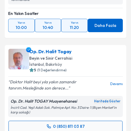
En Yakın Saatler
Yarın
Yarın
Yarın
Daha Fazla
10:00
10:40
11:20
Op. Dr. Halit Togay
Beyin ve Sinir Cerrahisi
İstanbul
,
Bakırköy
5
(
1
Değerlendirme)
Doktor Halit beyi yıla yakın zamandır
Devamı
tanırım.Mesleğinde son derece...
Op. Dr. Halit TOGAY Muayenehanesi
Haritada Göster
İncirli Cad. Yeşil Adalı Sok. Palmiye Apt. No: 3 Daire: 1 (Biçen Market'in
karşı sokağı)
0 (850) 811 03 87
Randevu Takvimi Talebi