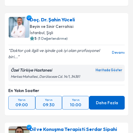
Doç. Dr. Şahin Yüceli
Beyin ve Sinir Cerrahisi
İstanbul
,
Şişli
5
(
1
Değerlendirme)
Doktor çok ilgili ve işinde çok iyi olan profosyonel
Devamı
biri...
Özel Türkiye Hastanesi
Haritada Göster
Merkez Mahallesi, Darülaceze Cd. 14/1, 34381
En Yakın Saatler
Yarın
Yarın
Yarın
Daha Fazla
09:00
09:30
10:00
Dil ve Konuşma Terapisti Serdar Sipahi