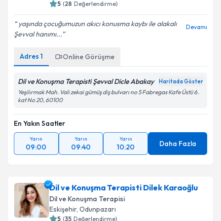
5
(
28
Değerlendirme)
yaşında çocuğumuzun akıcı konusma kaybı ile alakalı
Devamı
Şevval hanımı...
Adres
1
Online Görüşme
Dil ve Konuşma Terapisti Şevval Dicle Abakay
Haritada Göster
Yeşilırmak Mah. Vali zekai gümüş diş bulvarı no 5 Fabregas Kafe Üstü 6.
kat No 20, 60100
En Yakın Saatler
Yarın
Yarın
Yarın
Daha Fazla
09:00
09:40
10:20
Dil ve Konuşma Terapisti Dilek Karaoğlu
Dil ve Konuşma Terapisi
Eskişehir
,
Odunpazarı
5
(
35
Değerlendirme)