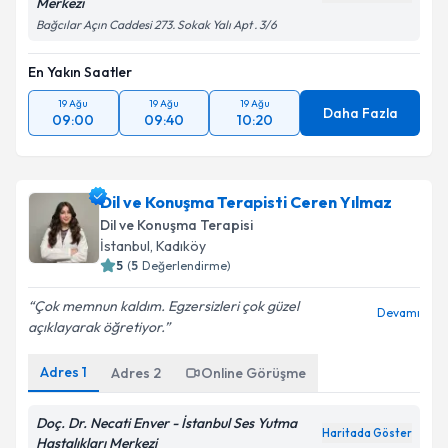
Merkezi
Bağcılar Açın Caddesi 273. Sokak Yalı Apt . 3/6
En Yakın Saatler
19 Ağu
19 Ağu
19 Ağu
Daha Fazla
09:00
09:40
10:20
Dil ve Konuşma Terapisti Ceren Yılmaz
Dil ve Konuşma Terapisi
İstanbul
,
Kadıköy
5
(
5
Değerlendirme)
Çok memnun kaldım. Egzersizleri çok güzel
Devamı
açıklayarak öğretiyor.
Adres
1
Adres
2
Online Görüşme
Doç. Dr. Necati Enver - İstanbul Ses Yutma
Haritada Göster
Hastalıkları Merkezi