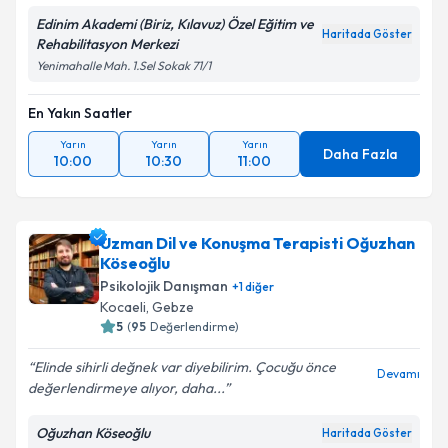
Edinim Akademi (Biriz, Kılavuz) Özel Eğitim ve
Haritada Göster
Rehabilitasyon Merkezi
Yenimahalle Mah. 1.Sel Sokak 71/1
En Yakın Saatler
Yarın
Yarın
Yarın
Daha Fazla
10:00
10:30
11:00
Uzman Dil ve Konuşma Terapisti Oğuzhan
Köseoğlu
Psikolojik Danışman
+
1
diğer
Kocaeli
,
Gebze
5
(
95
Değerlendirme)
Elinde sihirli değnek var diyebilirim. Çocuğu önce
Devamı
değerlendirmeye alıyor, daha...
Oğuzhan Köseoğlu
Haritada Göster