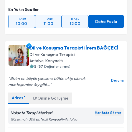
En Yakın Saatler
11 Ağu
11 Ağu
11 Ağu
Daha Fazla
10:00
11:00
12:00
Dil ve Konuşma Terapisti İrem BAĞÇECİ
Dil ve Konuşma Terapisi
Antalya
,
Konyaaltı
5
(
57
Değerlendirme)
Bizim en büyük şansımız bütün ekip olarak
Devamı
muhteşemler /ay gibi...
Adres
1
Online Görüşme
Volante Terapi Merkezi
Haritada Göster
Gürsu mah. 308 sk. No:8 Konyaaltı/Antalya