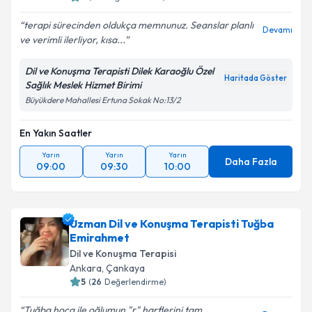
terapi sürecinden oldukça memnunuz. Seanslar planlı
Devamı
ve verimli ilerliyor, kısa...
Dil ve Konuşma Terapisti Dilek Karaoğlu Özel
Haritada Göster
Sağlık Meslek Hizmet Birimi
Büyükdere Mahallesi Ertuna Sokak No:13/2
En Yakın Saatler
Yarın
Yarın
Yarın
Daha Fazla
09:00
09:30
10:00
Uzman Dil ve Konuşma Terapisti Tuğba
Emirahmet
Dil ve Konuşma Terapisi
Ankara
,
Çankaya
5
(
26
Değerlendirme)
Tuğba hoca ile oğlumun "r" harflerini tam