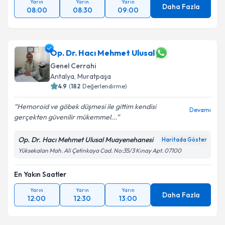
Yarın
Yarın
Yarın
Daha Fazla
08:00
08:30
09:00
Op. Dr. Hacı Mehmet Ulusal
Genel Cerrahi
Antalya
,
Muratpaşa
4.9
(
182
Değerlendirme)
Hemoroid ve göbek düşmesi ile gittim kendisi
Devamı
gerçekten güvenilir mükemmel...
Op. Dr. Hacı Mehmet Ulusal Muayenehanesi
Haritada Göster
Yüksekalan Mah. Ali Çetinkaya Cad. No:35/3 Kınay Apt. 07100
En Yakın Saatler
Yarın
Yarın
Yarın
Daha Fazla
12:00
12:30
13:00