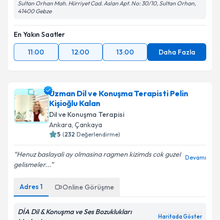
Sultan Orhan Mah. Hürriyet Cad. Aslan Apt. No: 30/10, Sultan Orhan,
41400 Gebze
En Yakın Saatler
11:00
12:00
13:00
Daha Fazla
Uzman Dil ve Konuşma Terapisti Pelin
Kişioğlu Kalan
Dil ve Konuşma Terapisi
Ankara
,
Çankaya
5
(
232
Değerlendirme)
Henuz baslayali ay olmasina ragmen kizimds cok guzel
Devamı
gelismeler...
Adres
1
Online Görüşme
DİA Dil & Konuşma ve Ses Bozuklukları
Haritada Göster