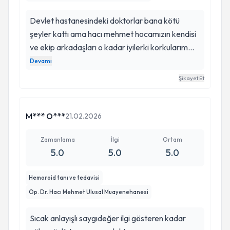
Devlet hastanesindeki doktorlar bana kötü
şeyler kattı ama hacı mehmet hocamızın kendisi
ve ekip arkadaşları o kadar iyilerki korkularım
vardı kendisini biraz bezdirdim ama ona
Devamı
güvendim ve tedavi oldum kendisine ve ekip
Şikayet Et
arkadaşlarına ne kadar teşekkür etsem az kalır
böyle doktorların hala olması çok güzel iyiki
varsınz: )
M*** O***
21.02.2026
Zamanlama
İlgi
Ortam
5.0
5.0
5.0
Hemoroid tanı ve tedavisi
Op. Dr. Hacı Mehmet Ulusal Muayenehanesi
Sıcak anlayışlı saygıdeğer ilgi gösteren kadar