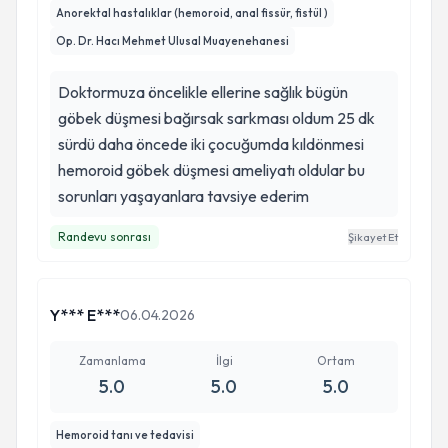
Anorektal hastalıklar (hemoroid, anal fissür, fistül )
Op. Dr. Hacı Mehmet Ulusal Muayenehanesi
Doktormuza öncelikle ellerine sağlık bügün
göbek düşmesi bağırsak sarkması oldum 25 dk
sürdü daha öncede iki çocuğumda kıldönmesi
hemoroid göbek düşmesi ameliyatı oldular bu
sorunları yaşayanlara tavsiye ederim
Randevu sonrası
Şikayet Et
Y*** E***
06.04.2026
Zamanlama
İlgi
Ortam
5.0
5.0
5.0
Hemoroid tanı ve tedavisi