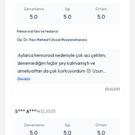
Zamanlama
İlgi
Ortam
5.0
5.0
5.0
Hemoroid tanı ve tedavisi
Op. Dr. Hacı Mehmet Ulusal Muayenehanesi
Aylarca hemoroid nedeniyle çok acı çektim;
denemediğim hiçbir şey kalmamıştı ve
ameliyattan da çok korkuyordum 😔 Uzun
süredir yaşadığım kaygı bozukluğunun sebebinin,
Devamı
farkında olmadığım göbek düşüklüğü olduğunu
Şikayet Et
bu süreçte Dr. Hacı Mehmet Ulusal’ın tanısı
sayesinde öğrendim. Beni açık ve anlaşılır şekilde
bilgilendirerek güven veren, sabırla ve yaklaşık 10
S*** A***
14.12.2025
dakika gibi kısa bir sürede tedavimi
gerçekleştiren Dr. Hacı Mehmet Ulusal başta
Zamanlama
İlgi
Ortam
5.0
5.0
5.0
olmak üzere, Halime Hanım’a ve özellikle