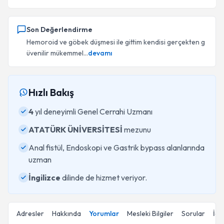
Son Değerlendirme
Hemoroid ve göbek düşmesi ile gittim kendisi gerçekten g
üvenilir mükemmel...
devamı
Hızlı Bakış
4
yıl deneyimli Genel Cerrahi Uzmanı
ATATÜRK ÜNİVERSİTESİ
mezunu
Anal fistül, Endoskopi ve Gastrik bypass alanlarında
uzman
İngilizce
dilinde de hizmet veriyor.
Adresler
Hakkında
Yorumlar
Mesleki Bilgiler
Sorular
İçe