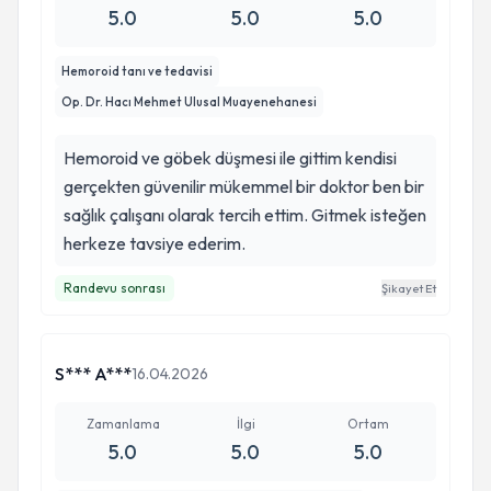
5.0
5.0
5.0
Hemoroid tanı ve tedavisi
Op. Dr. Hacı Mehmet Ulusal Muayenehanesi
Hemoroid ve göbek düşmesi ile gittim kendisi
gerçekten güvenilir mükemmel bir doktor ben bir
sağlık çalışanı olarak tercih ettim. Gitmek isteğen
herkeze tavsiye ederim.
Randevu sonrası
Şikayet Et
S*** A***
16.04.2026
Zamanlama
İlgi
Ortam
5.0
5.0
5.0