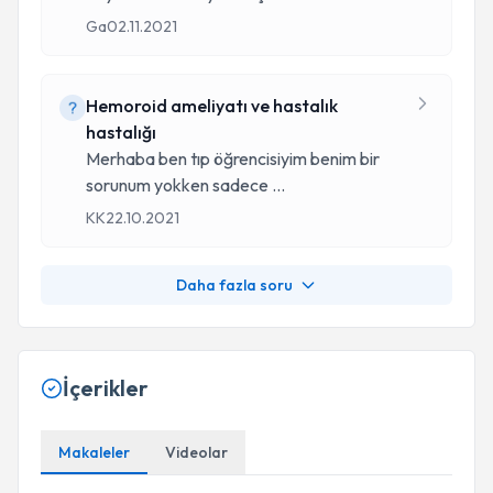
Ga
02.11.2021
Hemoroid ameliyatı ve hastalık
hastalığı
Merhaba ben tıp öğrencisiyim benim bir
sorunum yokken sadece
...
KK
22.10.2021
Daha fazla soru
İçerikler
Makaleler
Videolar