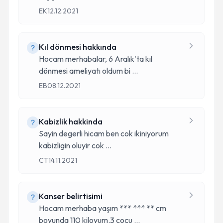
EK
12.12.2021
Kıl dönmesi hakkında
Hocam merhabalar, 6 Aralık'ta kıl
dönmesi ameliyatı oldum bi
...
EB
08.12.2021
Kabizlik hakkinda
Sayin degerli hicam ben cok ikiniyorum
kabizligin oluyir cok
...
CT
14.11.2021
Kanser belirtisimi
Hocam merhaba yaşım *** *** ** cm
boyunda 110 kiloyum.3 çocu
...