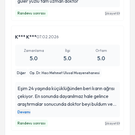
güler yüzlü tam uzman doktor
Randevu sonrası
Şikayet Et
K*** K***
07.02.2026
Zamanlama
İlgi
Ortam
5.0
5.0
5.0
Diğer
Op. Dr. Hacı Mehmet Ulusal Muayenehanesi
Eşim 24 yaşında küçüklüğünden beri karın ağrısı
çekiyor. En sonunda dayanılmaz hale gelince
araştırmalar sonucunda doktor beyi buldum ve
düşünmeden direk Karabük’ten çıktık geldik.
Devamı
Güler yüzlü karşılama ve detaylı anlatım yapıldı
Randevu sonrası
Şikayet Et
tedavimizi tamamladık bakalım inşallah