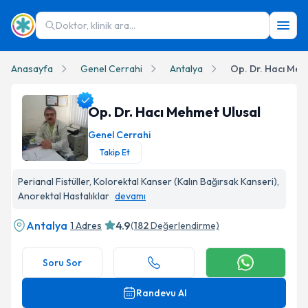
Doktor, klinik ara...
Anasayfa
Genel Cerrahi
Antalya
Op. Dr. Hacı Meh
Op. Dr. Hacı Mehmet Ulusal
Genel Cerrahi
Takip Et
Op. Dr. Hacı Mehmet Ulusal Profil Fotoğrafı
Perianal Fistüller, Kolorektal Kanser (Kalın Bağırsak Kanseri),
Anorektal Hastalıklar
devamı
Antalya
4.9
1 Adres
(
182
Değerlendirme)
Soru Sor
Randevu Al