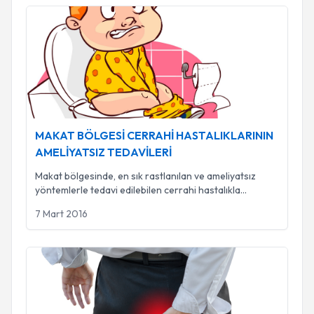
MAKAT BÖLGESİ CERRAHİ HASTALIKLARININ AMELİYAT
MAKAT BÖLGESİ CERRAHİ HASTALIKLARININ
AMELİYATSIZ TEDAVİLERİ
Makat bölgesinde, en sık rastlanılan ve ameliyatsız
yöntemlerle tedavi edilebilen cerrahi hastalıkla
...
7 Mart 2016
KIL DÖNMESİ TEDAVİSİNDE MİKROSİNÜSEKTOMİ YÖNT