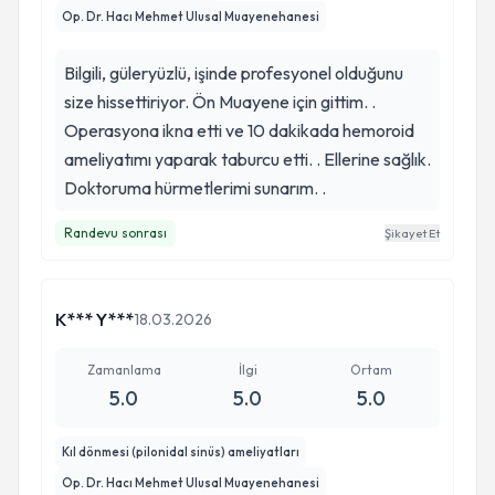
Op. Dr. Hacı Mehmet Ulusal Muayenehanesi
Bilgili, güleryüzlü, işinde profesyonel olduğunu
size hissettiriyor. Ön Muayene için gittim. .
Operasyona ikna etti ve 10 dakikada hemoroid
ameliyatımı yaparak taburcu etti. . Ellerine sağlık.
Doktoruma hürmetlerimi sunarım. .
Randevu sonrası
Şikayet Et
K*** Y***
18.03.2026
Zamanlama
İlgi
Ortam
5.0
5.0
5.0
Kıl dönmesi (pilonidal sinüs) ameliyatları
Op. Dr. Hacı Mehmet Ulusal Muayenehanesi