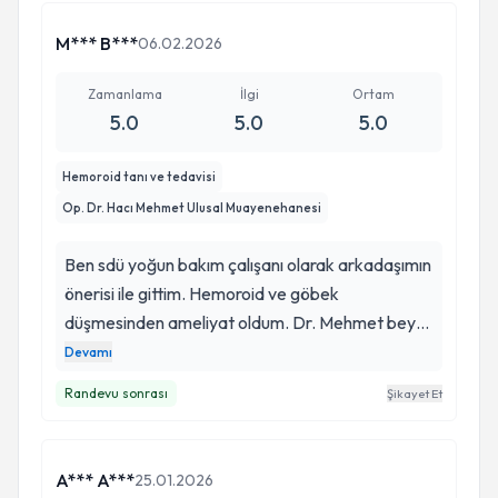
sonucumuz güzel olacak tüm ekibe teşekkür
ederiz
M*** B***
06.02.2026
Zamanlama
İlgi
Ortam
5.0
5.0
5.0
Hemoroid tanı ve tedavisi
Op. Dr. Hacı Mehmet Ulusal Muayenehanesi
Ben sdü yoğun bakım çalışanı olarak arkadaşımın
önerisi ile gittim. Hemoroid ve göbek
düşmesinden ameliyat oldum. Dr. Mehmet bey
gerçekten çok mükemmel, güleryüzlü, güvenilir
Devamı
ve eli hafif bir doktor. Makat ile ilgili problem
Randevu sonrası
Şikayet Et
yaşayanlar hiç düşünmeden gitsinler. Dr beye ve
ekip arkadaşlarına teşekkür ederim.
A*** A***
25.01.2026