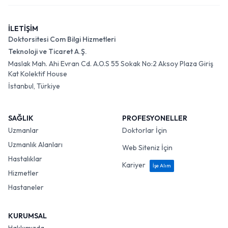
İLETİŞİM
Doktorsitesi Com Bilgi Hizmetleri
Teknoloji ve Ticaret A.Ş.
Maslak Mah. Ahi Evran Cd. A.O.S 55 Sokak No:2 Aksoy Plaza Giriş
Kat Kolektif House
İstanbul, Türkiye
SAĞLIK
PROFESYONELLER
Uzmanlar
Doktorlar İçin
Uzmanlık Alanları
Web Siteniz İçin
Hastalıklar
Kariyer
İşe Alım
Hizmetler
Hastaneler
KURUMSAL