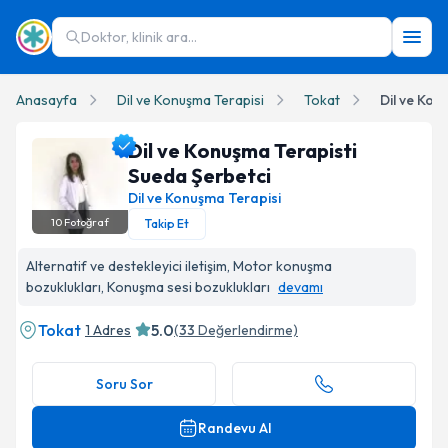
Doktor, klinik ara...
Anasayfa
Dil ve Konuşma Terapisi
Tokat
Dil ve Kon
Dil ve Konuşma Terapisti
Sueda Şerbetci
Dil ve Konuşma Terapisi
10
Fotoğraf
Takip Et
Dil ve Konuşma Terapisti Sueda Şerbetci Profil Fotoğrafı
Alternatif ve destekleyici iletişim, Motor konuşma
bozuklukları, Konuşma sesi bozuklukları
devamı
Tokat
5.0
1 Adres
(
33
Değerlendirme)
Soru Sor
Randevu Al