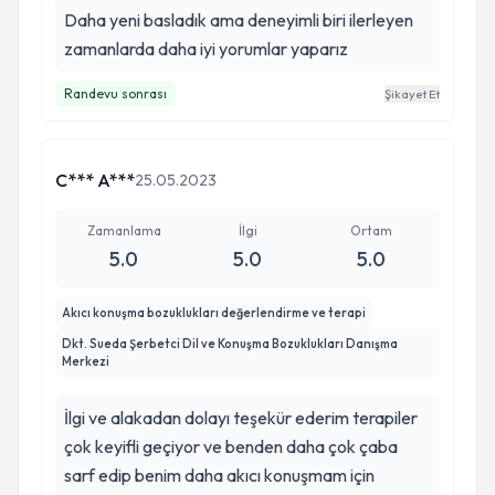
Daha yeni basladık ama deneyimli biri ilerleyen
zamanlarda daha iyi yorumlar yaparız
Randevu sonrası
Şikayet Et
C*** A***
25.05.2023
Zamanlama
İlgi
Ortam
5.0
5.0
5.0
Akıcı konuşma bozuklukları değerlendirme ve terapi
Dkt. Sueda Şerbetci Dil ve Konuşma Bozuklukları Danışma
Merkezi
İlgi ve alakadan dolayı teşekür ederim terapiler
çok keyifli geçiyor ve benden daha çok çaba
sarf edip benim daha akıcı konuşmam için