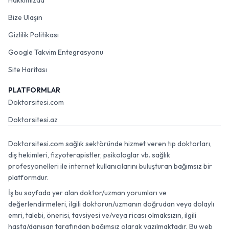
Hakkımızda
Bize Ulaşın
Gizlilik Politikası
Google Takvim Entegrasyonu
Site Haritası
PLATFORMLAR
Doktorsitesi.com
Doktorsitesi.az
Doktorsitesi.com sağlık sektöründe hizmet veren tıp doktorları,
diş hekimleri, fizyoterapistler, psikologlar vb. sağlık
profesyonelleri ile internet kullanıcılarını buluşturan bağımsız bir
platformdur.
İş bu sayfada yer alan doktor/uzman yorumları ve
değerlendirmeleri, ilgili doktorun/uzmanın doğrudan veya dolaylı
emri, talebi, önerisi, tavsiyesi ve/veya ricası olmaksızın, ilgili
hasta/danışan tarafından bağımsız olarak yazılmaktadır. Bu web