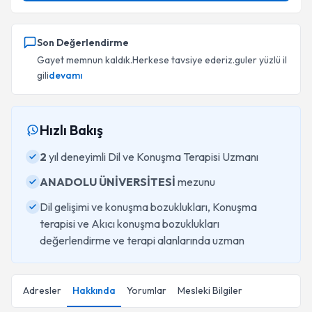
Son Değerlendirme
Gayet memnun kaldık.Herkese tavsiye ederiz.guler yüzlü il
gili
devamı
Hızlı Bakış
2
yıl deneyimli Dil ve Konuşma Terapisi Uzmanı
ANADOLU ÜNİVERSİTESİ
mezunu
Dil gelişimi ve konuşma bozuklukları, Konuşma
terapisi ve Akıcı konuşma bozuklukları
değerlendirme ve terapi alanlarında uzman
Adresler
Hakkında
Yorumlar
Mesleki Bilgiler