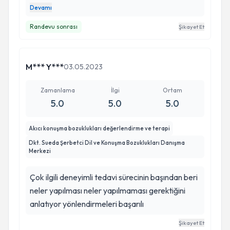
çocuğum takılarak konuşurdu kekeleyerek benim
Devamı
bu kadar duzeleceginden çok umudum yoktu
Randevu sonrası
Şikayet Et
ama doktor hanımın verdiği dersleri yaptığı
sürede yüzde yüz fark ediyo duzeliyo kendisine
tekrar teşekkür ediyorum müsait olduğum bi gün
M*** Y***
03.05.2023
ziyaretinize gelcem görüşmek dilegiyle
Zamanlama
İlgi
Ortam
5.0
5.0
5.0
Akıcı konuşma bozuklukları değerlendirme ve terapi
Dkt. Sueda Şerbetci Dil ve Konuşma Bozuklukları Danışma
Merkezi
Çok ilgili deneyimli tedavi sürecinin başından beri
neler yapılması neler yapılmaması gerektiğini
anlatıyor yönlendirmeleri başarılı
Şikayet Et