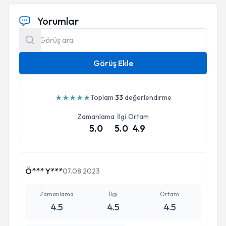
Yorumlar
Görüş Ekle
★
★
★
★
★
Toplam
33
değerlendirme
Zamanlama
İlgi
Ortam
5.0
5.0
4.9
Ö*** Y***
07.08.2023
Zamanlama
İlgi
Ortam
4.5
4.5
4.5