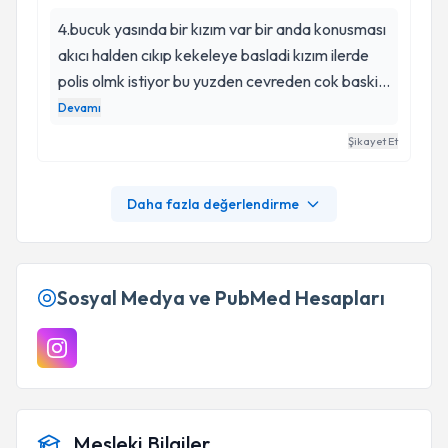
4.bucuk yasında bir kızım var bir anda konusması
akıcı halden cıkıp kekeleye basladi kızım ilerde
polis olmk istiyor bu yuzden cevreden cok baski
gldi psikiyatriye gotur diye ben cocugum icin
Devamı
ilerde önüne cikip gelecegini engelemesin diye
Şikayet Et
götürmedim . Bu sayede sueda hocamı bulduk
gercekten cocugumla kndi cocugu gbi ilgilendi
Daha fazla değerlendirme
ikra oraya hep bi kreşe gidiyoruz diyip gelirdi
bizde öğretmenin derdik seansımız bitti suan
gercekten akıcı bir konusmasi var kizimin hersey
icin emekleriniz icin tesekkurlr hocam eger bu
Sosyal Medya ve PubMed Hesapları
tarz bir sıkıntınız varsa kesinlikle başvurmalısınız.
Mesleki Bilgiler