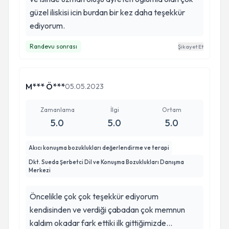
güzel iliskisi icin burdan bir kez daha teşekkür
ediyorum.
Randevu sonrası
Şikayet Et
M*** Ö***
05.05.2023
Zamanlama
İlgi
Ortam
5.0
5.0
5.0
Akıcı konuşma bozuklukları değerlendirme ve terapi
Dkt. Sueda Şerbetci Dil ve Konuşma Bozuklukları Danışma
Merkezi
Öncelikle çok çok teşekkür ediyorum
kendisinden ve verdiği çabadan çok memnun
kaldım okadar fark ettiki ilk gittiğimizde