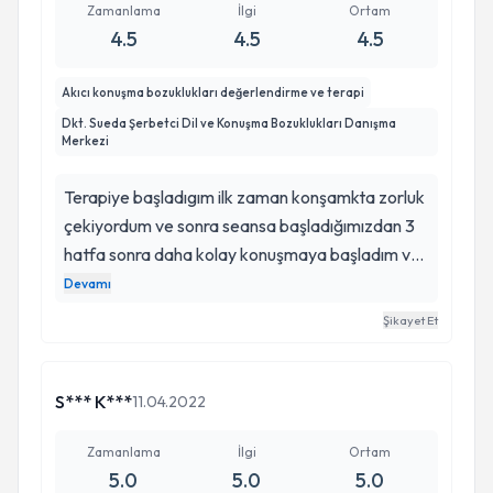
Zamanlama
İlgi
Ortam
4.5
4.5
4.5
Akıcı konuşma bozuklukları değerlendirme ve terapi
Dkt. Sueda Şerbetci Dil ve Konuşma Bozuklukları Danışma
Merkezi
Terapiye başladıgım ilk zaman konşamkta zorluk
çekiyordum ve sonra seansa başladığımızdan 3
hatfa sonra daha kolay konuşmaya başladım ve
daha daha rahat konuşuyorum ve bu kadar kısa
Devamı
sürede çok yol kattetik ve şimdi daha az
Şikayet Et
takılıyorum ve daha rahat konuşuyorum
S*** K***
11.04.2022
Zamanlama
İlgi
Ortam
5.0
5.0
5.0