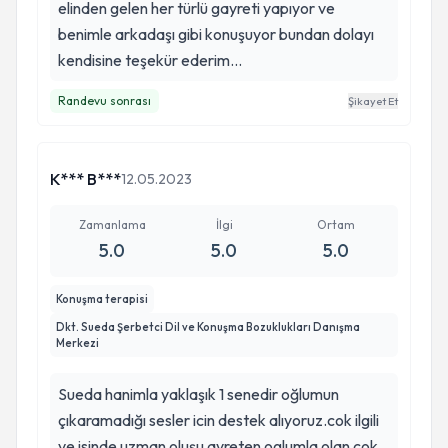
elinden gelen her türlü gayreti yapıyor ve
benimle arkadaşı gibi konuşuyor bundan dolayı
kendisine teşekür ederim...
Randevu sonrası
Şikayet Et
K*** B***
12.05.2023
Zamanlama
İlgi
Ortam
5.0
5.0
5.0
Konuşma terapisi
Dkt. Sueda Şerbetci Dil ve Konuşma Bozuklukları Danışma
Merkezi
Sueda hanimla yaklaşık 1 senedir oğlumun
çıkaramadığı sesler icin destek alıyoruz.cok ilgili
ve isinde uzman oluşu ayreten oglumla olan çok