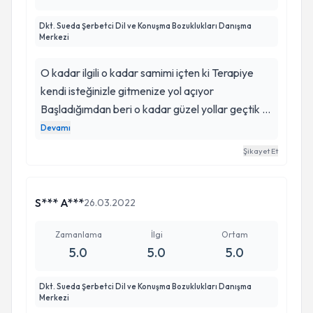
Dkt. Sueda Şerbetci Dil ve Konuşma Bozuklukları Danışma
Merkezi
O kadar ilgili o kadar samimi içten ki Terapiye
kendi isteğinizle gitmenize yol açıyor
Başladığımdan beri o kadar güzel yollar geçtik ki
Bunları bana kazandırdığı için çok teşekkür
Devamı
ederim Konuşma bozukluğumdan haricinde bana
Şikayet Et
yeniden özgüvenimi kazandırdı artık eskisinden
daha cesaretli ve herkesle daha iyi iletişim
kurmamı sağlayan tek insan diyebilirim…
S*** A***
26.03.2022
Zamanlama
İlgi
Ortam
5.0
5.0
5.0
Dkt. Sueda Şerbetci Dil ve Konuşma Bozuklukları Danışma
Merkezi