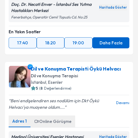
Doç. Dr. Necati Enver - İstanbul Ses Yutma
Haritada Göster
Hastalıkları Merkezi
Fenerbahçe, Operatör Cemil Topuzlu Cd. No:25
En Yakın Saatler
17:40
18:20
19:00
Daha Fazla
Dil ve Konuşma Terapisti Öykü Helvacı
Dil ve Konuşma Terapisi
İstanbul
, Esenler
5
(
8
Değerlendirme)
Beni endişelendiren ses nodülüm için Dkt Öykü
Devamı
Helvacı'ya muayene oldum....
Adres
1
Online Görüşme
Medipol Üniversitesi Esenler Hastanesi
Haritada Göster