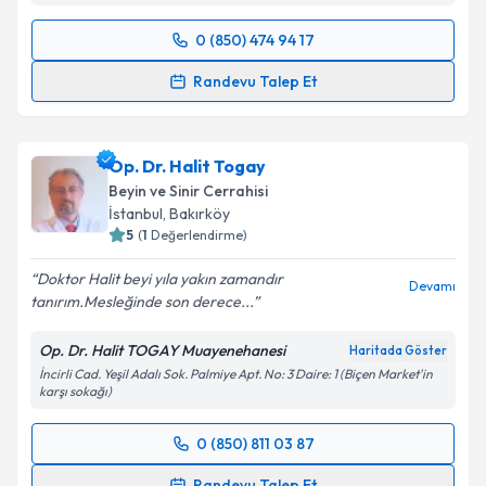
0 (850) 474 94 17
Randevu Takvimi Talebi
Randevu Talep Et
Uzm. Dr. İlker Alver
için randevu takvimi talebi
oluşturun. Size bu uzmandan randevu almanız için bir
Op. Dr. Halit Togay
takvim hazırlandığında e-posta ile bilgilendireceğiz.
Beyin ve Sinir Cerrahisi
E-posta Adresiniz
İstanbul
, Bakırköy
5
(
1
Değerlendirme)
Doktor Halit beyi yıla yakın zamandır
Devamı
tanırım.Mesleğinde son derece...
Kişisel verilerimin işlenmesine ilişkin
Aydınlatma
Metni
'ni okudum ve kişisel verilerimin belirtilen
Op. Dr. Halit TOGAY Muayenehanesi
Haritada Göster
kapsamda işlenmesini kabul ediyorum.
İncirli Cad. Yeşil Adalı Sok. Palmiye Apt. No: 3 Daire: 1 (Biçen Market'in
karşı sokağı)
Takvim Talebini Gönder
0 (850) 811 03 87
Randevu Takvimi Talebi
Randevu Talep Et