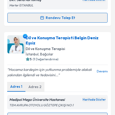
Merter İSTANBUL
Kişisel verilerimin işlenmesine ilişkin
Aydınlatma
Metni
'ni okudum ve kişisel verilerimin belirtilen
kapsamda işlenmesini kabul ediyorum.
Randevu Talep Et
Randevu Takvimi Talebi
Takvim Talebini Gönder
Dil ve Konuşma Terapisti Sena Kurtulmuş
için
Dil ve Konuşma Terapisti Belgin Deniz
randevu takvimi talebi oluşturun. Size bu uzmandan
Eşsiz
randevu almanız için bir takvim hazırlandığında e-
Dil ve Konuşma Terapisi
posta ile bilgilendireceğiz.
İstanbul
, Bağcılar
5
(
1
Değerlendirme)
E-posta Adresiniz
Hocamız kardeşim için yutkunma problemiyle alakalı
Devamı
yakından ilgilendi ve tedavisini...
Adres
1
Adres
2
Kişisel verilerimin işlenmesine ilişkin
Aydınlatma
Metni
'ni okudum ve kişisel verilerimin belirtilen
kapsamda işlenmesini kabul ediyorum.
Medipol Mega Üniversite Hastanesi
Haritada Göster
TEM AVRUPA OTOYOLU GÖZTEPE ÇIKIŞI NO:1
Takvim Talebini Gönder