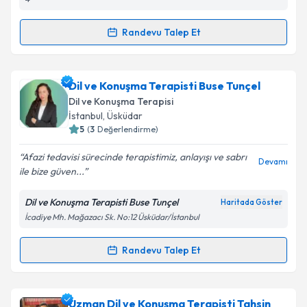
Randevu Talep Et
Kişisel verilerimin işlenmesine ilişkin
Aydınlatma
Randevu Takvimi Talebi
Metni
'ni okudum ve kişisel verilerimin belirtilen
kapsamda işlenmesini kabul ediyorum.
Dil ve Konuşma Terapisti Nergis Türkoz
için
Dil ve Konuşma Terapisti Buse Tunçel
randevu takvimi talebi oluşturun. Size bu uzmandan
Dil ve Konuşma Terapisi
Takvim Talebini Gönder
randevu almanız için bir takvim hazırlandığında e-
İstanbul
, Üsküdar
posta ile bilgilendireceğiz.
5
(
3
Değerlendirme)
E-posta Adresiniz
Afazi tedavisi sürecinde terapistimiz, anlayışı ve sabrı
Devamı
ile bize güven...
Dil ve Konuşma Terapisti Buse Tunçel
Haritada Göster
İcadiye Mh. Mağazacı Sk. No:12 Üsküdar/İstanbul
Kişisel verilerimin işlenmesine ilişkin
Aydınlatma
Metni
'ni okudum ve kişisel verilerimin belirtilen
kapsamda işlenmesini kabul ediyorum.
Randevu Talep Et
Randevu Takvimi Talebi
Takvim Talebini Gönder
Dil ve Konuşma Terapisti Buse Tunçel
için randevu
Uzman Dil ve Konuşma Terapisti Tahsin