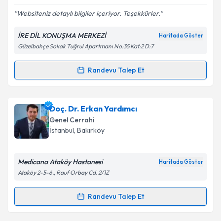
Websiteniz detaylı bilgiler içeriyor. Teşekkürler.
Kişisel verilerimin işlenmesine ilişkin
Aydınlatma
İRE DİL KONUŞMA MERKEZİ
Haritada Göster
Metni
'ni okudum ve kişisel verilerimin belirtilen
Güzelbahçe Sokak Tuğrul Apartmanı No:35 Kat:2 D:7
kapsamda işlenmesini kabul ediyorum.
Randevu Talep Et
Randevu Takvimi Talebi
Takvim Talebini Gönder
Dil ve Konuşma Terapisti Ümmühan Erkoç
için
Doç. Dr. Erkan Yardımcı
randevu takvimi talebi oluşturun. Size bu uzmandan
Genel Cerrahi
randevu almanız için bir takvim hazırlandığında e-
İstanbul
, Bakırköy
posta ile bilgilendireceğiz.
E-posta Adresiniz
Medicana Ataköy Hastanesi
Haritada Göster
Ataköy 2-5-6., Rauf Orbay Cd. 2/1Z
Randevu Talep Et
Randevu Takvimi Talebi
Kişisel verilerimin işlenmesine ilişkin
Aydınlatma
Metni
'ni okudum ve kişisel verilerimin belirtilen