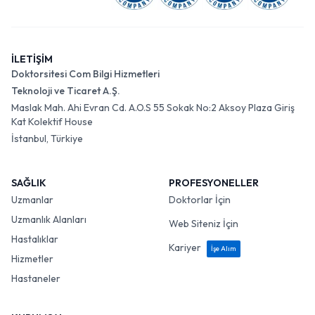
İLETİŞİM
Doktorsitesi Com Bilgi Hizmetleri
Teknoloji ve Ticaret A.Ş.
Maslak Mah. Ahi Evran Cd. A.O.S 55 Sokak No:2 Aksoy Plaza Giriş
Kat Kolektif House
İstanbul, Türkiye
SAĞLIK
PROFESYONELLER
Uzmanlar
Doktorlar İçin
Uzmanlık Alanları
Web Siteniz İçin
Hastalıklar
Kariyer
İşe Alım
Hizmetler
Hastaneler