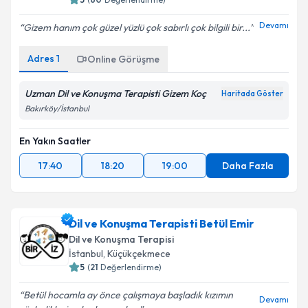
Devamı
Gizem hanım çok güzel yüzlü çok sabırlı çok bilgili bir...
Adres
1
Online Görüşme
Uzman Dil ve Konuşma Terapisti Gizem Koç
Haritada Göster
Bakırköy/İstanbul
En Yakın Saatler
17:40
18:20
19:00
Daha Fazla
Dil ve Konuşma Terapisti Betül Emir
Dil ve Konuşma Terapisi
İstanbul
, Küçükçekmece
5
(
21
Değerlendirme)
Betül hocamla ay önce çalışmaya başladık kızımın
Devamı