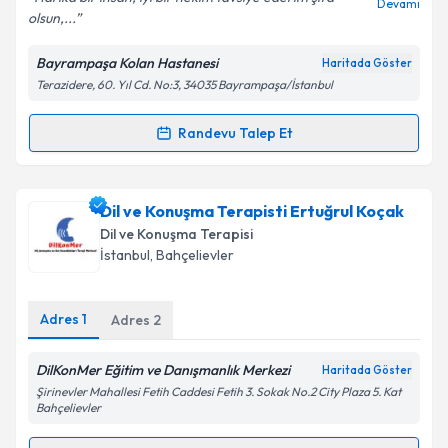
Devamı
olsun,...
Bayrampaşa Kolan Hastanesi
Haritada Göster
Terazidere, 60. Yıl Cd. No:3, 34035 Bayrampaşa/İstanbul
Kişisel verilerimin işlenmesine ilişkin
Aydınlatma
Metni
'ni okudum ve kişisel verilerimin belirtilen
kapsamda işlenmesini kabul ediyorum.
Randevu Talep Et
Randevu Takvimi Talebi
Takvim Talebini Gönder
Dr. Öğr. Üyesi Nazlı Çakıcı Öksüz
için randevu
Dil ve Konuşma Terapisti Ertuğrul Koçak
takvimi talebi oluşturun. Size bu uzmandan randevu
Dil ve Konuşma Terapisi
almanız için bir takvim hazırlandığında e-posta ile
İstanbul
, Bahçelievler
bilgilendireceğiz.
E-posta Adresiniz
Adres
1
Adres
2
DilKonMer Eğitim ve Danışmanlık Merkezi
Haritada Göster
Şirinevler Mahallesi Fetih Caddesi Fetih 3. Sokak No.2 City Plaza 5. Kat
Kişisel verilerimin işlenmesine ilişkin
Aydınlatma
Bahçelievler
Metni
'ni okudum ve kişisel verilerimin belirtilen