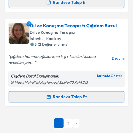
kapsamda işlenmesini kabul ediyorum.
Randevu Talep Et
Randevu Takvimi Talebi
Takvim Talebini Gönder
Dil ve Konuşma Terapisti Ertuğrul Koçak
için
Dil ve Konuşma Terapisti Çiğdem Buzul
randevu takvimi talebi oluşturun. Size bu uzmandan
Dil ve Konuşma Terapisi
randevu almanız için bir takvim hazırlandığında e-
İstanbul
, Kadıköy
posta ile bilgilendireceğiz.
5
(
2
Değerlendirme)
E-posta Adresiniz
çiğdem hanıma oğullarımın k g r l sesleri kısaca
Devamı
artikülasyon...
Çiğdem Buzul Danışmanlık
Haritada Göster
19 Mayıs Mahallesi Kaptan Arif Sk.No:70 Kat:1 D:3
Kişisel verilerimin işlenmesine ilişkin
Aydınlatma
Metni
'ni okudum ve kişisel verilerimin belirtilen
kapsamda işlenmesini kabul ediyorum.
Randevu Talep Et
Randevu Takvimi Talebi
Takvim Talebini Gönder
Dil ve Konuşma Terapisti Çiğdem Buzul
için
1
2
›
randevu takvimi talebi oluşturun. Size bu uzmandan
randevu almanız için bir takvim hazırlandığında e-