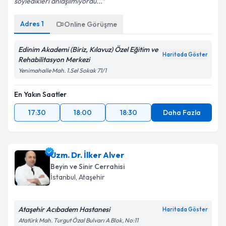
söyledikleri anlaşılmıyordu...
Adres
1
Online Görüşme
Edinim Akademi (Biriz, Kılavuz) Özel Eğitim ve
Haritada Göster
Rehabilitasyon Merkezi
Yenimahalle Mah. 1.Sel Sokak 71/1
En Yakın Saatler
17:30
18:00
18:30
Daha Fazla
Uzm. Dr. İlker Alver
Beyin ve Sinir Cerrahisi
İstanbul
, Ataşehir
Ataşehir Acıbadem Hastanesi
Haritada Göster
Atatürk Mah. Turgut Özal Bulvarı A Blok, No:11