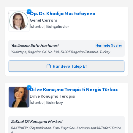
Takvim Talebini Gönder
Uzman Dil ve Konuşma Terapisti Enver Balcı
için
Op. Dr. Khadija Mustafayeva
randevu takvimi talebi oluşturun. Size bu uzmandan
Genel Cerrahi
randevu almanız için bir takvim hazırlandığında e-
İstanbul
, Bahçelievler
posta ile bilgilendireceğiz.
E-posta Adresiniz
Yenibosna Safa Hastanesi
Haritada Göster
Yıldıztepe, Bağcılar Cd. No:108, 34203 Bağcılar/İstanbul, Turkey
Randevu Talep Et
Randevu Takvimi Talebi
Kişisel verilerimin işlenmesine ilişkin
Aydınlatma
Metni
'ni okudum ve kişisel verilerimin belirtilen
kapsamda işlenmesini kabul ediyorum.
Op. Dr. Khadija Mustafayeva
için randevu takvimi
Dil ve Konuşma Terapisti Nergis Türkoz
talebi oluşturun. Size bu uzmandan randevu almanız
Dil ve Konuşma Terapisi
için bir takvim hazırlandığında e-posta ile
Takvim Talebini Gönder
İstanbul
, Bakırköy
bilgilendireceğiz.
E-posta Adresiniz
Ze&Lal Dil Konuşma Merkezi
BAKIRKÖY /Zeytinlik Mah. Fazıl Paşa Sok. Keriman Apt.14/B Kat 1 Daire
4