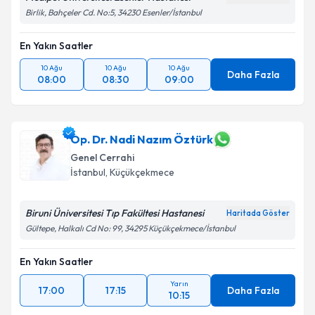
Birlik, Bahçeler Cd. No:5, 34230 Esenler/İstanbul
En Yakın Saatler
10 Ağu
10 Ağu
10 Ağu
Daha Fazla
08:00
08:30
09:00
Op. Dr. Nadi Nazım Öztürk
Genel Cerrahi
İstanbul
, Küçükçekmece
Biruni Üniversitesi Tıp Fakültesi Hastanesi
Haritada Göster
Gültepe, Halkalı Cd No: 99, 34295 Küçükçekmece/İstanbul
En Yakın Saatler
Yarın
17:00
17:15
Daha Fazla
10:15