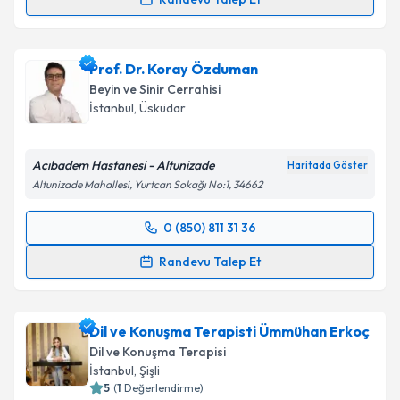
Op. Dr. Halit Togay
için randevu takvimi talebi
oluşturun. Size bu uzmandan randevu almanız için bir
Prof. Dr. Koray Özduman
takvim hazırlandığında e-posta ile bilgilendireceğiz.
Beyin ve Sinir Cerrahisi
E-posta Adresiniz
İstanbul
, Üsküdar
Acıbadem Hastanesi - Altunizade
Haritada Göster
Altunizade Mahallesi, Yurtcan Sokağı No:1, 34662
Kişisel verilerimin işlenmesine ilişkin
Aydınlatma
Metni
'ni okudum ve kişisel verilerimin belirtilen
0 (850) 811 31 36
kapsamda işlenmesini kabul ediyorum.
Randevu Takvimi Talebi
Randevu Talep Et
Takvim Talebini Gönder
Prof. Dr. Koray Özduman
için randevu takvimi talebi
oluşturun. Size bu uzmandan randevu almanız için bir
Dil ve Konuşma Terapisti Ümmühan Erkoç
takvim hazırlandığında e-posta ile bilgilendireceğiz.
Dil ve Konuşma Terapisi
E-posta Adresiniz
İstanbul
, Şişli
5
(
1
Değerlendirme)