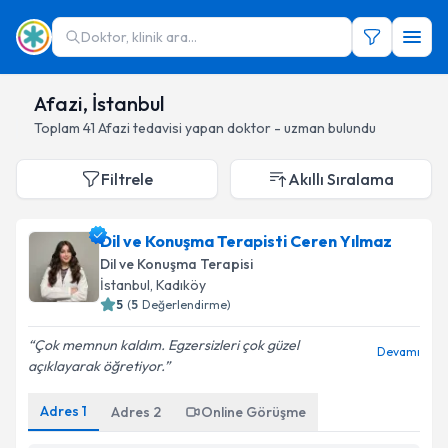
Doktor, klinik ara...
Afazi, İstanbul
Toplam
41
Afazi
tedavisi yapan doktor - uzman bulundu
Filtrele
Akıllı Sıralama
Dil ve Konuşma Terapisti Ceren Yılmaz
Dil ve Konuşma Terapisi
İstanbul
, Kadıköy
5
(
5
Değerlendirme)
Çok memnun kaldım. Egzersizleri çok güzel
Devamı
açıklayarak öğretiyor.
Adres
1
Adres
2
Online Görüşme