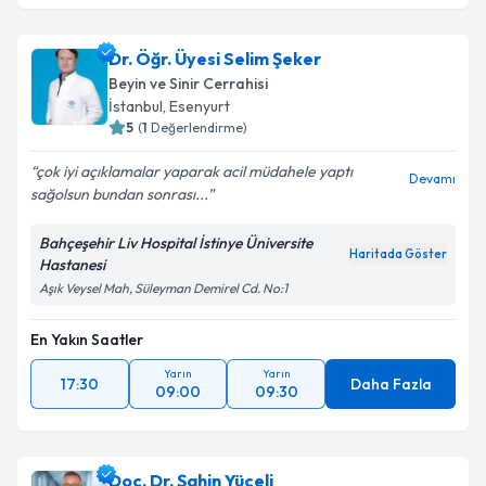
Dr. Öğr. Üyesi Selim Şeker
Beyin ve Sinir Cerrahisi
İstanbul
, Esenyurt
5
(
1
Değerlendirme)
çok iyi açıklamalar yaparak acil müdahele yaptı
Devamı
sağolsun bundan sonrası...
Bahçeşehir Liv Hospital İstinye Üniversite
Haritada Göster
Hastanesi
Aşık Veysel Mah, Süleyman Demirel Cd. No:1
En Yakın Saatler
Yarın
Yarın
17:30
Daha Fazla
09:00
09:30
Doç. Dr. Şahin Yüceli