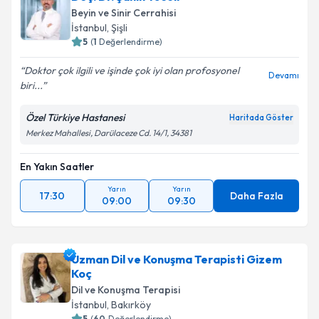
Beyin ve Sinir Cerrahisi
İstanbul
, Şişli
5
(
1
Değerlendirme)
Doktor çok ilgili ve işinde çok iyi olan profosyonel
Devamı
biri...
Özel Türkiye Hastanesi
Haritada Göster
Merkez Mahallesi, Darülaceze Cd. 14/1, 34381
En Yakın Saatler
Yarın
Yarın
17:30
Daha Fazla
09:00
09:30
Uzman Dil ve Konuşma Terapisti Gizem
Koç
Dil ve Konuşma Terapisi
İstanbul
, Bakırköy
5
(
60
Değerlendirme)