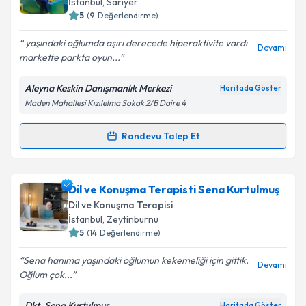
İstanbul
, Sarıyer
Takvim Talebini Gönder
posta ile bilgilendireceğiz.
5
(
9
Değerlendirme)
E-posta Adresiniz
yaşındaki oğlumda aşırı derecede hiperaktivite vardı
Devamı
markette parkta oyun...
Aleyna Keskin Danışmanlık Merkezi
Haritada Göster
Maden Mahallesi Kızılelma Sokak 2/B Daire 4
Kişisel verilerimin işlenmesine ilişkin
Aydınlatma
Metni
'ni okudum ve kişisel verilerimin belirtilen
kapsamda işlenmesini kabul ediyorum.
Randevu Talep Et
Randevu Takvimi Talebi
Takvim Talebini Gönder
Ergoterapist Aleyna Keskin
için randevu takvimi
Dil ve Konuşma Terapisti Sena Kurtulmuş
talebi oluşturun. Size bu uzmandan randevu almanız
Dil ve Konuşma Terapisi
için bir takvim hazırlandığında e-posta ile
İstanbul
, Zeytinburnu
bilgilendireceğiz.
5
(
14
Değerlendirme)
E-posta Adresiniz
Sena hanıma yaşındaki oğlumun kekemeliği için gittik.
Devamı
Oğlum çok...
Dkt. Sena Kurtulmuş
Haritada Göster