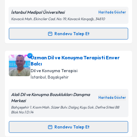
E-posta Adresiniz
İstanbul Medipol Üniversitesi
Haritada Göster
Kavacık Mah. Ekinciler Cad. No: 19, Kavacık Kavşağı, 34810
Randevu Talep Et
Randevu Takvimi Talebi
Kişisel verilerimin işlenmesine ilişkin
Aydınlatma
Metni
'ni okudum ve kişisel verilerimin belirtilen
kapsamda işlenmesini kabul ediyorum.
Prof. Dr. Seyhun TOPBAŞ
için randevu takvimi talebi
Uzman Dil ve Konuşma Terapisti Enver
oluşturun. Size bu uzmandan randevu almanız için bir
Balcı
takvim hazırlandığında e-posta ile bilgilendireceğiz.
Takvim Talebini Gönder
Dil ve Konuşma Terapisi
İstanbul
, Başakşehir
E-posta Adresiniz
Alali Dil ve Konuşma Bozuklukları Danışma
Haritada Göster
Merkezi
Bahçeşehir 1. Kısım Mah. Süzer Bulv. Dalgıç Kuşu Sok. Defne Sitesi B8
Kişisel verilerimin işlenmesine ilişkin
Aydınlatma
Blok No:1 D:14
Metni
'ni okudum ve kişisel verilerimin belirtilen
kapsamda işlenmesini kabul ediyorum.
Randevu Talep Et
Randevu Takvimi Talebi