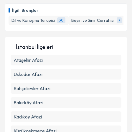
posta ile bilgilendireceğiz.
İlgili Branşlar
E-posta Adresiniz
Dil ve Konuşma Terapisi
Beyin ve Sinir Cerrahisi
Ge
30
7
Kişisel verilerimin işlenmesine ilişkin
Aydınlatma
İstanbul İlçeleri
Metni
'ni okudum ve kişisel verilerimin belirtilen
kapsamda işlenmesini kabul ediyorum.
Ataşehir
Afazi
Üsküdar
Afazi
Takvim Talebini Gönder
Bahçelievler
Afazi
Bakırköy
Afazi
Kadıköy
Afazi
Küçükçekmece
Afazi