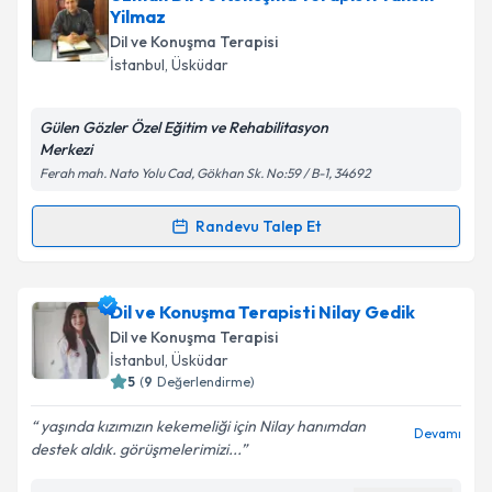
takvimi talebi oluşturun. Size bu uzmandan randevu
Yilmaz
almanız için bir takvim hazırlandığında e-posta ile
Dil ve Konuşma Terapisi
bilgilendireceğiz.
İstanbul
, Üsküdar
E-posta Adresiniz
Gülen Gözler Özel Eğitim ve Rehabilitasyon
Merkezi
Ferah mah. Nato Yolu Cad, Gökhan Sk. No:59 / B-1, 34692
Kişisel verilerimin işlenmesine ilişkin
Aydınlatma
Randevu Talep Et
Metni
'ni okudum ve kişisel verilerimin belirtilen
Randevu Takvimi Talebi
kapsamda işlenmesini kabul ediyorum.
Uzman Dil ve Konuşma Terapisti Tahsin Yilmaz
Dil ve Konuşma Terapisti Nilay Gedik
Takvim Talebini Gönder
için randevu takvimi talebi oluşturun. Size bu
Dil ve Konuşma Terapisi
uzmandan randevu almanız için bir takvim
İstanbul
, Üsküdar
hazırlandığında e-posta ile bilgilendireceğiz.
5
(
9
Değerlendirme)
E-posta Adresiniz
yaşında kızımızın kekemeliği için Nilay hanımdan
Devamı
destek aldık. görüşmelerimizi...