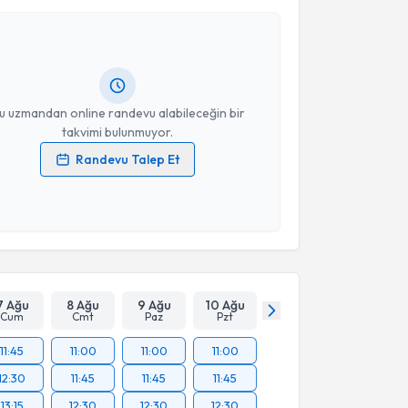
ül Saraç
için randevu takvimi talebi oluşturun. Size
 randevu almanız için bir takvim hazırlandığında e-
lgilendireceğiz.
resiniz
u uzmandan online randevu alabileceğin bir
takvimi bulunmuyor.
Randevu Talep Et
 verilerimin işlenmesine ilişkin
Aydınlatma Metni
'ni
 ve kişisel verilerimin belirtilen kapsamda
esini kabul ediyorum.
Takvim Talebini Gönder
7 Ağu
8 Ağu
9 Ağu
10 Ağu
Cum
Cmt
Paz
Pzt
11:45
11:00
11:00
11:00
12:30
11:45
11:45
11:45
13:15
12:30
12:30
12:30