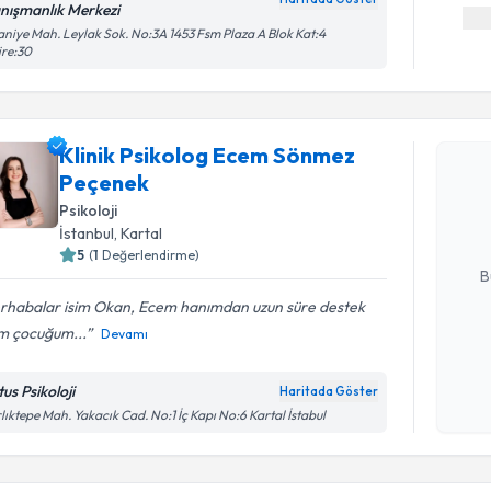
nışmanlık Merkezi
aniye Mah. Leylak Sok. No:3A 1453 Fsm Plaza A Blok Kat:4
ire:30
Randevu T
Klinik Psikolog Ecem Sönmez
Klinik Ps
Peçenek
talebi oluş
takvim hazı
Psikoloji
İstanbul
, Kartal
E-posta Ad
5
(
1
Değerlendirme)
B
rhabalar isim Okan, Ecem hanımdan uzun süre destek
ım çocuğum...
Devamı
Kişisel
okudum
us Psikoloji
Haritada Göster
işlenm
lıktepe Mah. Yakacık Cad. No:1 İç Kapı No:6 Kartal İstabul
Randevu T