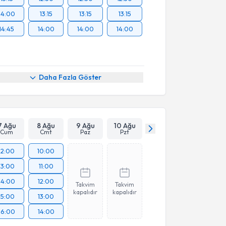
14:00
13:15
13:15
13:15
14:45
14:00
14:00
14:00
Daha Fazla Göster
7 Ağu
8 Ağu
9 Ağu
10 Ağu
Cum
Cmt
Paz
Pzt
12:00
10:00
13:00
11:00
14:00
12:00
Takvim
Takvim
kapalıdır
kapalıdır
15:00
13:00
16:00
14:00