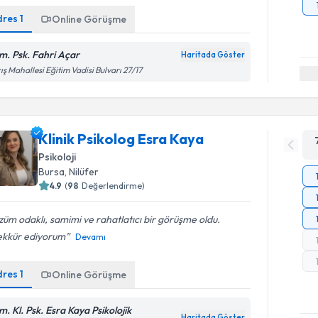
dres
1
Online Görüşme
m. Psk. Fahri Açar
Haritada Göster
ış Mahallesi Eğitim Vadisi Bulvarı 27/17
Klinik Psikolog Esra Kaya
Psikoloji
Bursa
, Nilüfer
4.9
(
98
Değerlendirme)
üm odaklı, samimi ve rahatlatıcı bir görüşme oldu.
ekkür ediyorum
Devamı
dres
1
Online Görüşme
m. Kl. Psk. Esra Kaya Psikolojik
Haritada Göster