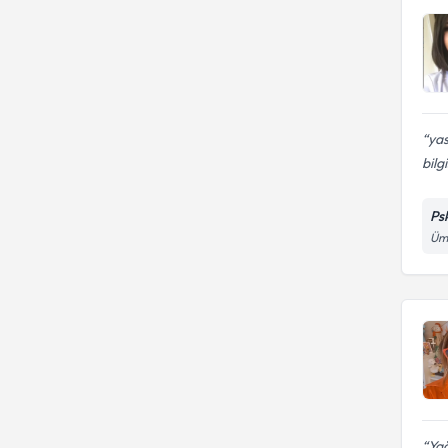
yas
bilg
Ps
Ümr
Yağ