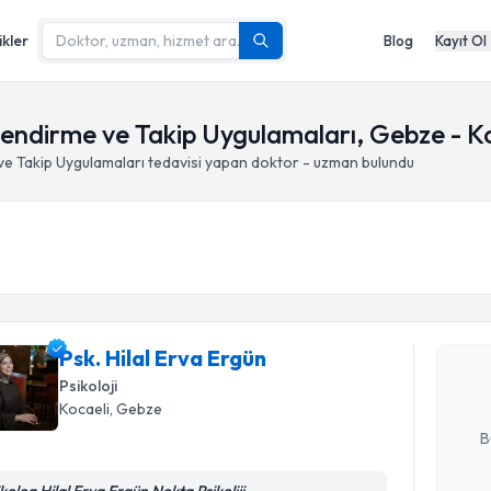
ikler
Blog
Kayıt Ol
endirme ve Takip Uygulamaları, Gebze - K
ve Takip Uygulamaları
tedavisi yapan doktor - uzman bulundu
Randevu T
Psk. Hilal
bu uzmandan
Psk. Hilal Erva Ergün
posta ile bi
Psikoloji
Kocaeli
, Gebze
E-posta Ad
B