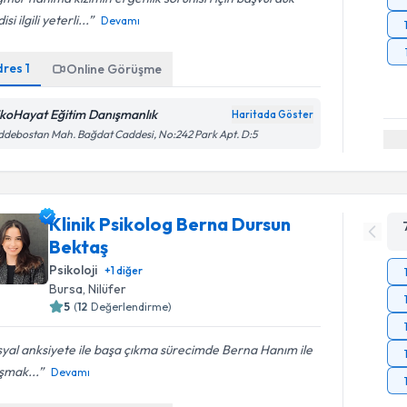
si ilgili yeterli...
Devamı
dres
1
Online Görüşme
ikoHayat Eğitim Danışmanlık
Haritada Göster
debostan Mah. Bağdat Caddesi, No:242 Park Apt. D:5
Klinik Psikolog Berna Dursun
Bektaş
Psikoloji
+
1
diğer
Bursa
, Nilüfer
5
(
12
Değerlendirme)
yal anksiyete ile başa çıkma sürecimde Berna Hanım ile
şmak...
Devamı