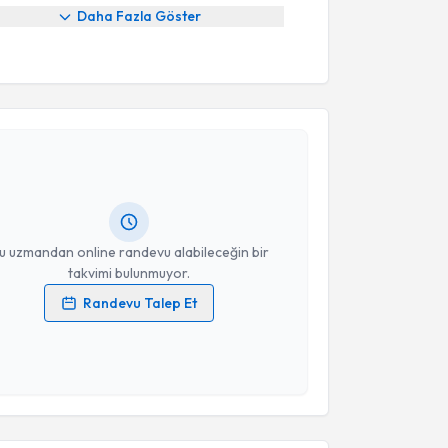
Daha Fazla Göster
akvimi Talebi
ikolog Ecem Sönmez Peçenek
için randevu takvimi
turun. Size bu uzmandan randevu almanız için bir
rlandığında e-posta ile bilgilendireceğiz.
resiniz
u uzmandan online randevu alabileceğin bir
takvimi bulunmuyor.
Randevu Talep Et
 verilerimin işlenmesine ilişkin
Aydınlatma Metni
'ni
 ve kişisel verilerimin belirtilen kapsamda
esini kabul ediyorum.
akvimi Talebi
Takvim Talebini Gönder