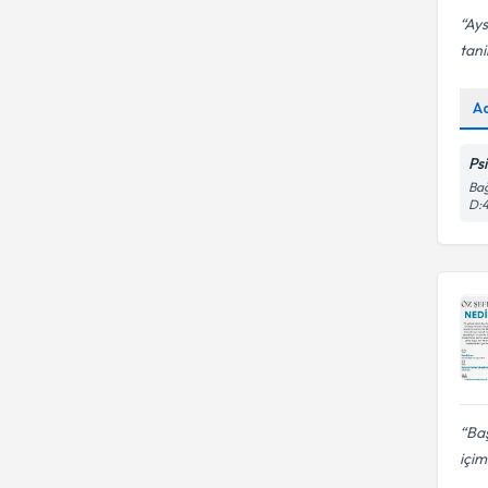
Ays
tani
A
Ps
Bağ
D:
Baş
içim