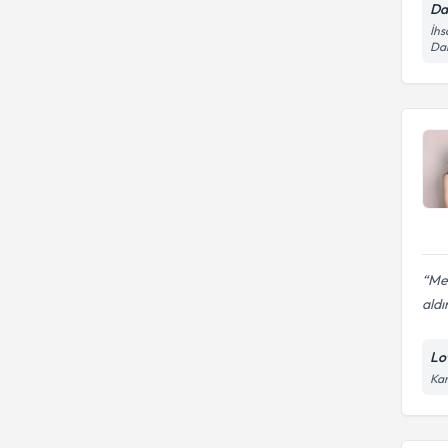
Da
İhs
Da
Me
ald
Lot
Kar