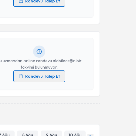
Randevu Talep Et
 verilerimin işlenmesine ilişkin
Aydınlatma Metni
'ni
akvimi Talebi
 ve kişisel verilerimin belirtilen kapsamda
esini kabul ediyorum.
 Aleyna Çiçek
için randevu takvimi talebi oluşturun.
andan randevu almanız için bir takvim
Takvim Talebini Gönder
ında e-posta ile bilgilendireceğiz.
resiniz
u uzmandan online randevu alabileceğin bir
takvimi bulunmuyor.
Randevu Talep Et
 verilerimin işlenmesine ilişkin
Aydınlatma Metni
'ni
 ve kişisel verilerimin belirtilen kapsamda
esini kabul ediyorum.
Takvim Talebini Gönder
7 Ağu
8 Ağu
9 Ağu
10 Ağu