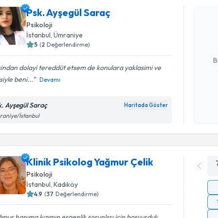
Psk. Ayşeg
Psk. Ayşegül Saraç
bu uzmandan
Psikoloji
posta ile bi
İstanbul
, Ümraniye
5
(
2
Değerlendirme)
E-posta Ad
B
indan dolayi tereddüt etsem de konulara yaklasimi ve
isiyle beni...
Devamı
Kişisel
okudum
k. Ayşegül Saraç
Haritada Göster
işlenm
aniye/İstanbul
Klinik Psikolog Yağmur Çelik
Psikoloji
İstanbul
, Kadıköy
4.9
(
37
Değerlendirme)
mur hanıma kızımın ergenlik sorunlsrı için başvurduk