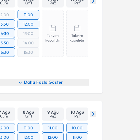
Cum
Cmt
Paz
Pzt
12:00
11:00
13:30
12:00
14:30
13:00
Takvim
Takvim
kapalıdır
kapalıdır
15:30
14:00
16:30
15:30
Daha Fazla Göster
7 Ağu
8 Ağu
9 Ağu
10 Ağu
Cum
Cmt
Paz
Pzt
12:00
11:00
11:00
10:00
13:00
12:00
12:00
11:00