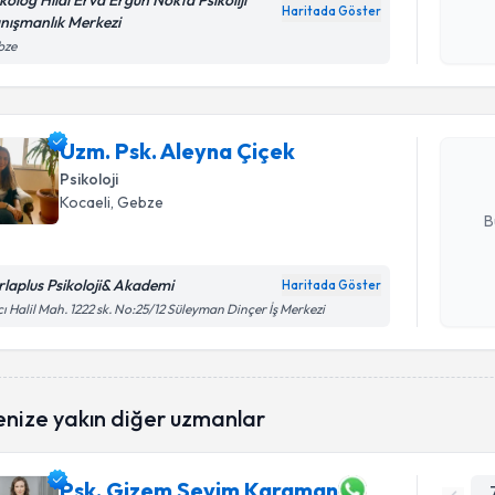
ikolog Hilal Erva Ergün Nokta Psikoliji
Haritada Göster
nışmanlık Merkezi
Kişisel
Randevu T
bze
okudum
işlenm
Uzm. Psk.
Size bu uzm
Uzm. Psk. Aleyna Çiçek
hazırlandığ
Psikoloji
E-posta Ad
Kocaeli
, Gebze
B
rlaplus Psikoloji& Akademi
Haritada Göster
Kişisel
ı Halil Mah. 1222 sk. No:25/12 Süleyman Dinçer İş Merkezi
okudum
işlenm
enize yakın diğer uzmanlar
Psk. Gizem Sevim Karaman