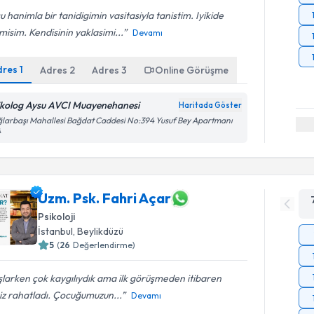
u hanimla bir tanidigimin vasitasiyla tanistim. Iyikide
misim. Kendisinin yaklasimi...
Devamı
dres
1
Adres
2
Adres
3
Online Görüşme
ikolog Aysu AVCI Muayenehanesi
Haritada Göster
larbaşı Mahallesi Bağdat Caddesi No:394 Yusuf Bey Apartmanı
4
Uzm. Psk. Fahri Açar
Psikoloji
İstanbul
, Beylikdüzü
5
(
26
Değerlendirme)
larken çok kaygılıydık ama ilk görüşmeden itibaren
iz rahatladı. Çocuğumuzun...
Devamı