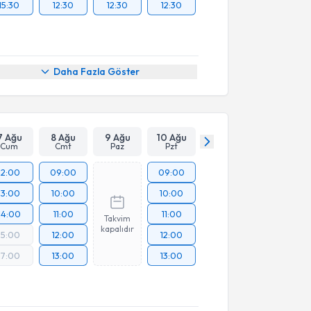
15:30
12:30
12:30
12:30
Daha Fazla Göster
7 Ağu
8 Ağu
9 Ağu
10 Ağu
Cum
Cmt
Paz
Pzt
12:00
09:00
09:00
13:00
10:00
10:00
14:00
11:00
11:00
Takvim
kapalıdır
15:00
12:00
12:00
17:00
13:00
13:00