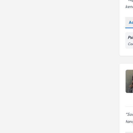
kendi
A
Ps
Cad
Sos
tanı