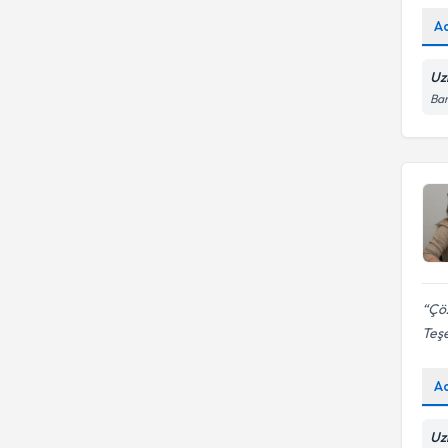
A
Uz
Bar
Çöz
Teş
A
Uz