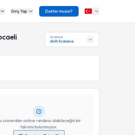
Giriş Yap
Doktor musun?
ocaeli
Sıralama
Akıllı Sıralama
akvimi Talebi
 Erva Ergün
için randevu takvimi talebi oluşturun. Size
 randevu almanız için bir takvim hazırlandığında e-
lgilendireceğiz.
resiniz
u uzmandan online randevu alabileceğin bir
takvimi bulunmuyor.