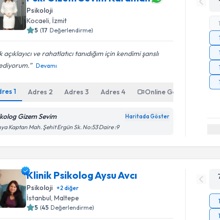
Psikoloji
Kocaeli
, İzmit
5
(
17
Değerlendirme)
 açıklayıcı ve rahatlatıcı tanıdığım için kendimi şanslı
sediyorum.
Devamı
dres
1
Adres
2
Adres
3
Adres
4
Online Görüşme
ikolog Gizem Sevim
Haritada Göster
ya Kaptan Mah. Şehit Ergün Sk. No:53 Daire :9
Klinik Psikolog Aysu Avcı
Psikoloji
+
2
diğer
İstanbul
, Maltepe
5
(
45
Değerlendirme)