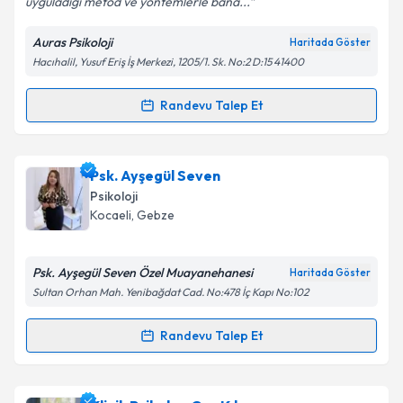
uyguladığı metod ve yöntemlerle bana...
Auras Psikoloji
Haritada Göster
Kişisel verilerimin işlenmesine ilişkin
Aydınlatma
Hacıhalil, Yusuf Eriş İş Merkezi, 1205/1. Sk. No:2 D:15 41400
Metni
'ni okudum ve kişisel verilerimin belirtilen
kapsamda işlenmesini kabul ediyorum.
Randevu Talep Et
Randevu Takvimi Talebi
Takvim Talebini Gönder
Klinik Psikolog Miraç Özkan
için randevu takvimi
Psk. Ayşegül Seven
talebi oluşturun. Size bu uzmandan randevu almanız
Psikoloji
için bir takvim hazırlandığında e-posta ile
Kocaeli
, Gebze
bilgilendireceğiz.
E-posta Adresiniz
Psk. Ayşegül Seven Özel Muayanehanesi
Haritada Göster
Sultan Orhan Mah. Yenibağdat Cad. No:478 İç Kapı No:102
Randevu Talep Et
Randevu Takvimi Talebi
Kişisel verilerimin işlenmesine ilişkin
Aydınlatma
Metni
'ni okudum ve kişisel verilerimin belirtilen
kapsamda işlenmesini kabul ediyorum.