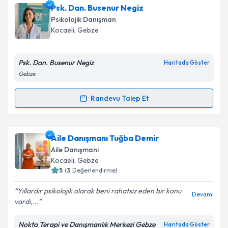
Psk. Ezgi Akyürek Ayyıldız
için randevu takvimi talebi
Psk. Dan. Busenur Negiz
oluşturun. Size bu uzmandan randevu almanız için bir
Psikolojik Danışman
takvim hazırlandığında e-posta ile bilgilendireceğiz.
Kocaeli
, Gebze
E-posta Adresiniz
Psk. Dan. Busenur Negiz
Haritada Göster
Gebze
Kişisel verilerimin işlenmesine ilişkin
Aydınlatma
Randevu Talep Et
Randevu Takvimi Talebi
Metni
'ni okudum ve kişisel verilerimin belirtilen
kapsamda işlenmesini kabul ediyorum.
Psk. Dan. Busenur Negiz
için randevu takvimi talebi
Aile Danışmanı Tuğba Demir
oluşturun. Size bu uzmandan randevu almanız için bir
Takvim Talebini Gönder
Aile Danışmanı
takvim hazırlandığında e-posta ile bilgilendireceğiz.
Kocaeli
, Gebze
5
(
3
Değerlendirme)
E-posta Adresiniz
Yıllardır psikolojik olarak beni rahatsiz eden bir konu
Devamı
vardı,...
Nokta Terapi ve Danışmanlık Merkezi Gebze
Haritada Göster