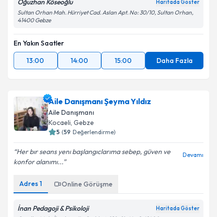
Oğuzhan Köseoğlu
Haritada Göster
Sultan Orhan Mah. Hürriyet Cad. Aslan Apt. No: 30/10, Sultan Orhan,
41400 Gebze
En Yakın Saatler
13:00
14:00
15:00
Daha Fazla
Aile Danışmanı Şeyma Yıldız
Aile Danışmanı
Kocaeli
, Gebze
5
(
59
Değerlendirme)
Her bır seans yenı başlangıclarıma sebep, güven ve
Devamı
konfor alanımı...
Adres
1
Online Görüşme
İnan Pedagoji & Psikoloji
Haritada Göster