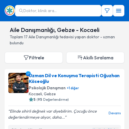
Doktor, klinik ara...
Aile Danışmanlığı, Gebze - Kocaeli
Toplam
17
Aile Danışmanlığı
tedavisi yapan doktor - uzman
bulundu
Filtrele
Akıllı Sıralama
Uzman Dil ve Konuşma Terapisti Oğuzhan
Köseoğlu
Psikolojik Danışman
+
1
diğer
Kocaeli
, Gebze
5
(
95
Değerlendirme)
Elinde sihirli değnek var diyebilirim. Çocuğu önce
Devamı
değerlendirmeye alıyor, daha...