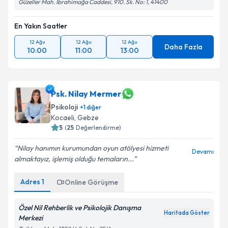
Güzeller Mah. İbrahimağa Caddesi, 910. Sk. No: 1, 41400
En Yakın Saatler
12 Ağu
12 Ağu
12 Ağu
Daha Fazla
10:00
11:00
13:00
Psk. Nilay Mermer
Psikoloji
+
1
diğer
Kocaeli
, Gebze
5
(
25
Değerlendirme)
Nilay hanımın kurumundan oyun atölyesi hizmeti
Devamı
almaktayız, işlemiş olduğu temaların...
Adres
1
Online Görüşme
Özel Nil Rehberlik ve Psikolojik Danışma
Haritada Göster
Merkezi