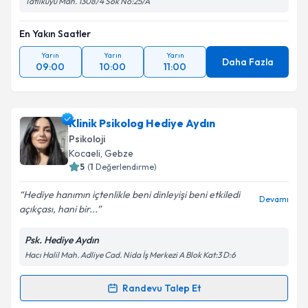
Tatlıkuyu Mah. 1308/4 Sok No:25/A
En Yakın Saatler
Yarın
Yarın
Yarın
Daha Fazla
09:00
10:00
11:00
Klinik Psikolog Hediye Aydın
Psikoloji
Kocaeli
, Gebze
5
(
1
Değerlendirme)
Hediye hanımın içtenlikle beni dinleyişi beni etkiledi
Devamı
açıkçası, hani bir...
Psk. Hediye Aydın
Hacı Halil Mah. Adliye Cad. Nida İş Merkezi A Blok Kat:3 D:6
Randevu Talep Et
Randevu Takvimi Talebi