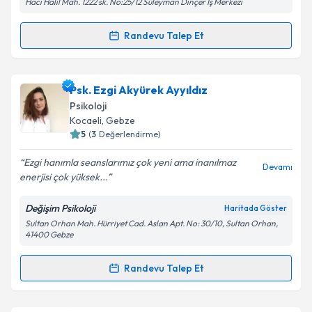
Hacı Halil Mah. 1222 sk. No:25/12 Süleyman Dinçer İş Merkezi
Randevu Talep Et
Randevu Takvimi Talebi
Kişisel verilerimin işlenmesine ilişkin
Aydınlatma
Metni
'ni okudum ve kişisel verilerimin belirtilen
kapsamda işlenmesini kabul ediyorum.
Uzm. Psk. Aleyna Çiçek
için randevu takvimi talebi
Psk. Ezgi Akyürek Ayyıldız
oluşturun. Size bu uzmandan randevu almanız için bir
Psikoloji
takvim hazırlandığında e-posta ile bilgilendireceğiz.
Takvim Talebini Gönder
Kocaeli
, Gebze
5
(
3
Değerlendirme)
E-posta Adresiniz
Ezgi hanımla seanslarımız çok yeni ama inanılmaz
Devamı
enerjisi çok yüksek...
Değişim Psikoloji
Haritada Göster
Kişisel verilerimin işlenmesine ilişkin
Aydınlatma
Sultan Orhan Mah. Hürriyet Cad. Aslan Apt. No: 30/10, Sultan Orhan,
Metni
'ni okudum ve kişisel verilerimin belirtilen
41400 Gebze
kapsamda işlenmesini kabul ediyorum.
Randevu Talep Et
Randevu Takvimi Talebi
Takvim Talebini Gönder