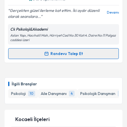
E-posta Adresiniz
Gerçekten güzel ilerleme kat ettim. İki aydır düzenli
Devamı
olarak seanslara...
Ck Psikoloji&Akademi
Kişisel verilerimin işlenmesine ilişkin
Aydınlatma
Aslan Yapı, Hacıhalil Mah, Hürriyet Cad No:30 Kat:4. Daire No:11 Palgaz
Metni
'ni okudum ve kişisel verilerimin belirtilen
caddesi üzeri
kapsamda işlenmesini kabul ediyorum.
Randevu Talep Et
Randevu Takvimi Talebi
Takvim Talebini Gönder
Klinik Psikolog Mustafa Vurer
için randevu takvimi
talebi oluşturun. Size bu uzmandan randevu almanız
İlgili Branşlar
için bir takvim hazırlandığında e-posta ile
bilgilendireceğiz.
Psikoloji
Aile Danışmanı
Psikolojik Danışman
10
4
3
E-posta Adresiniz
Kocaeli İlçeleri