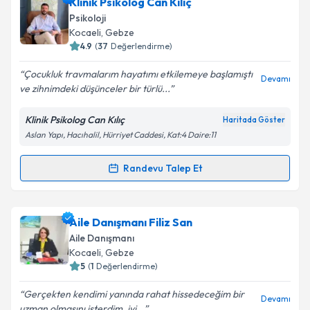
Psk. Ayşegül Seven
için randevu takvimi talebi
Klinik Psikolog Can Kılıç
oluşturun. Size bu uzmandan randevu almanız için bir
Psikoloji
takvim hazırlandığında e-posta ile bilgilendireceğiz.
Takvim Talebini Gönder
Kocaeli
, Gebze
4.9
(
37
Değerlendirme)
E-posta Adresiniz
Çocukluk travmalarım hayatımı etkilemeye başlamıştı
Devamı
ve zihnimdeki düşünceler bir türlü...
Klinik Psikolog Can Kılıç
Haritada Göster
Kişisel verilerimin işlenmesine ilişkin
Aydınlatma
Aslan Yapı, Hacıhalil, Hürriyet Caddesi, Kat:4 Daire:11
Metni
'ni okudum ve kişisel verilerimin belirtilen
kapsamda işlenmesini kabul ediyorum.
Randevu Talep Et
Randevu Takvimi Talebi
Takvim Talebini Gönder
Klinik Psikolog Can Kılıç
için randevu takvimi talebi
Aile Danışmanı Filiz San
oluşturun. Size bu uzmandan randevu almanız için bir
Aile Danışmanı
takvim hazırlandığında e-posta ile bilgilendireceğiz.
Kocaeli
, Gebze
5
(
1
Değerlendirme)
E-posta Adresiniz
Gerçekten kendimi yanında rahat hissedeceğim bir
Devamı
uzman olmasını isterdim, iyi...