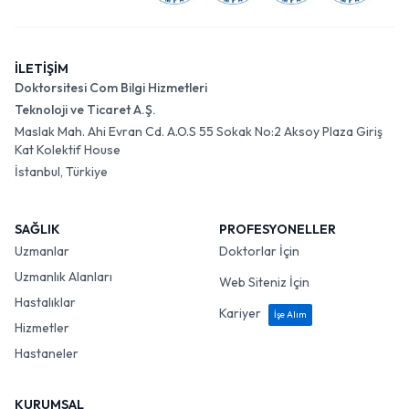
İLETİŞİM
Doktorsitesi Com Bilgi Hizmetleri
Teknoloji ve Ticaret A.Ş.
Maslak Mah. Ahi Evran Cd. A.O.S 55 Sokak No:2 Aksoy Plaza Giriş
Kat Kolektif House
İstanbul, Türkiye
SAĞLIK
PROFESYONELLER
Uzmanlar
Doktorlar İçin
Uzmanlık Alanları
Web Siteniz İçin
Hastalıklar
Kariyer
İşe Alım
Hizmetler
Hastaneler
KURUMSAL