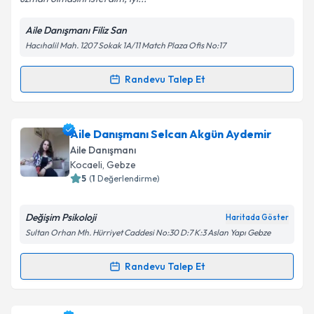
Aile Danışmanı Filiz San
Kişisel verilerimin işlenmesine ilişkin
Aydınlatma
Hacıhalil Mah. 1207 Sokak 1A/11 Match Plaza Ofis No:17
Metni
'ni okudum ve kişisel verilerimin belirtilen
kapsamda işlenmesini kabul ediyorum.
Randevu Talep Et
Randevu Takvimi Talebi
Takvim Talebini Gönder
Aile Danışmanı Filiz San
için randevu takvimi talebi
Aile Danışmanı Selcan Akgün Aydemir
oluşturun. Size bu uzmandan randevu almanız için bir
Aile Danışmanı
takvim hazırlandığında e-posta ile bilgilendireceğiz.
Kocaeli
, Gebze
5
(
1
Değerlendirme)
E-posta Adresiniz
Değişim Psikoloji
Haritada Göster
Sultan Orhan Mh. Hürriyet Caddesi No:30 D:7 K:3 Aslan Yapı Gebze
Kişisel verilerimin işlenmesine ilişkin
Aydınlatma
Randevu Talep Et
Randevu Takvimi Talebi
Metni
'ni okudum ve kişisel verilerimin belirtilen
kapsamda işlenmesini kabul ediyorum.