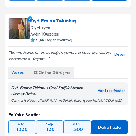
Dyt. Emine Tekinkuş
Diyetisyen
Aydın
,
Kuşadası
5
(
44
Değerlendirme)
Emine Hanım'ın en sevdiğim yönü, herkese aynı listeyi
Devamı
vermemesi. Yaşam...
Adres
1
Online Görüşme
Dyt. Emine Tekinkuş Özel Sağlık Meslek
Haritada Göster
Hizmet Birimi
Cumhuriyet Mahallesi Rıfat Arın Sokak Yazıcı İş Merkezi Kat:3 Daire:22
En Yakın Saatler
8 Ağu
8 Ağu
8 Ağu
Daha Fazla
10:30
11:30
13:00