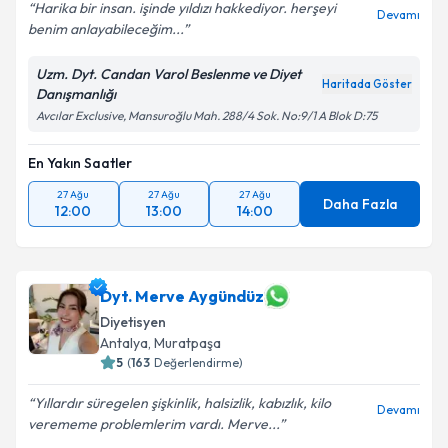
Harika bir insan. işinde yıldızı hakkediyor. herşeyi
Devamı
benim anlayabileceğim...
Uzm. Dyt. Candan Varol Beslenme ve Diyet
Haritada Göster
Danışmanlığı
Avcılar Exclusive, Mansuroğlu Mah. 288/4 Sok. No:9/1 A Blok D:75
En Yakın Saatler
27 Ağu
27 Ağu
27 Ağu
Daha Fazla
12:00
13:00
14:00
Dyt. Merve Aygündüz
Diyetisyen
Antalya
,
Muratpaşa
5
(
163
Değerlendirme)
Yıllardır süregelen şişkinlik, halsizlik, kabızlık, kilo
Devamı
verememe problemlerim vardı. Merve...