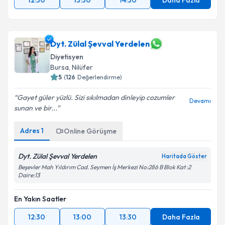
12:30
13:30
14:30
Daha Fazla
Dyt. Zülal Şevval Yerdelen
Diyetisyen
Bursa
,
Nilüfer
5
(
126
Değerlendirme)
Gayet güler yüzlü. Sizi sıkılmadan dinleyip cozumler
Devamı
sunan ve bir...
Adres
1
Online Görüşme
Dyt. Zülal Şevval Yerdelen
Haritada Göster
Beşevler Mah Yıldırım Cad. Seymen İş Merkezi No:286 B Blok Kat :2
Daire:13
En Yakın Saatler
12:30
13:00
13:30
Daha Fazla