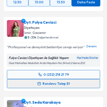
12:30
13:00
13:30
Daha Fazla
Dyt. Fulya Cevizci
Diyetisyen
İzmir
,
Gaziemir
5
(
334
Değerlendirme)
Devamı
Profesyonel ve deneyimli beklentiye cevap veriyor
Fulya Cevizci Diyetisyen ile Sağlıklı Yaşam
Haritada Göster
Gazi Mahallesi Abdullah Arda Meydani No:34 kat:2 daire:202
0 (232) 218 21 79
Randevu Takvimi Talebi
Randevu Talep Et
Dyt. Fulya Cevizci
için randevu takvimi talebi
oluşturun. Size bu uzmandan randevu almanız için bir
Dyt. Seda Karakaya
takvim hazırlandığında e-posta ile bilgilendireceğiz.