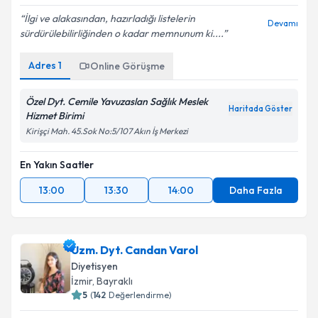
İlgi ve alakasından, hazırladığı listelerin
Devamı
sürdürülebilirliğinden o kadar memnunum ki....
Adres
1
Online Görüşme
Özel Dyt. Cemile Yavuzaslan Sağlık Meslek
Haritada Göster
Hizmet Birimi
Kirişçi Mah. 45.Sok No:5/107 Akın İş Merkezi
En Yakın Saatler
13:00
13:30
14:00
Daha Fazla
Uzm. Dyt. Candan Varol
Diyetisyen
İzmir
,
Bayraklı
5
(
142
Değerlendirme)