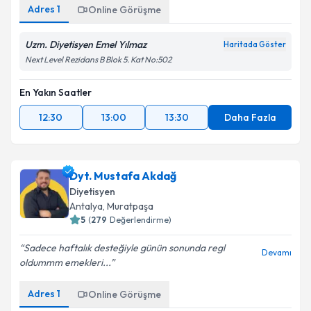
Adres
1
Online Görüşme
Uzm. Diyetisyen Emel Yılmaz
Haritada Göster
Next Level Rezidans B Blok 5. Kat No:502
En Yakın Saatler
12:30
13:00
13:30
Daha Fazla
Dyt. Mustafa Akdağ
Diyetisyen
Antalya
,
Muratpaşa
5
(
279
Değerlendirme)
Sadece haftalık desteğiyle günün sonunda regl
Devamı
oldummm emekleri...
Adres
1
Online Görüşme