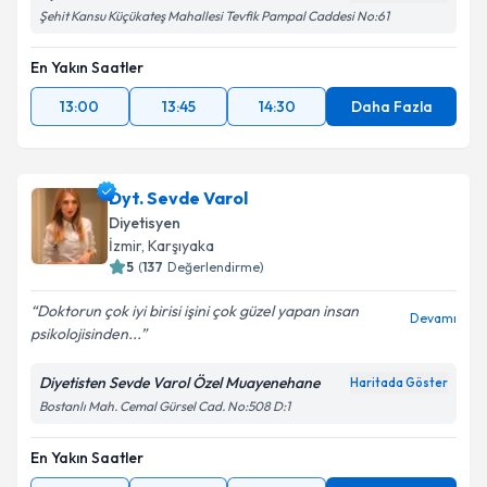
Şehit Kansu Küçükateş Mahallesi Tevfik Pampal Caddesi No:61
En Yakın Saatler
13:00
13:45
14:30
Daha Fazla
Dyt. Sevde Varol
Diyetisyen
İzmir
,
Karşıyaka
5
(
137
Değerlendirme)
Doktorun çok iyi birisi işini çok güzel yapan insan
Devamı
psikolojisinden...
Diyetisten Sevde Varol Özel Muayenehane
Haritada Göster
Bostanlı Mah. Cemal Gürsel Cad. No:508 D:1
En Yakın Saatler