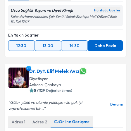
Usca Sağlılık Yaşam ve Diyet Kliniği
Haritada Göster
Kalenderhane Mahallesi Şair Senihi Sokak Enntepe Mall Office C Blok
10. Kat 1007
En Yakın Saatler
12:30
13:00
14:30
Daha Fazla
Dr. Dyt. Elif Melek Avcı
Diyetisyen
Ankara
,
Çankaya
5
(
1129
Değerlendirme)
Güler yüzlü ve olumlu yaklaşımı ile çok iyi
Devamı
veprpfesuonel bir...
Online Görüşme
Adres
1
Adres
2