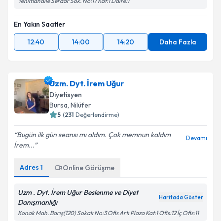
Yenimahalle Serdar Sok. No:17 Kat:1 Daire:1
En Yakın Saatler
12:40
14:00
14:20
Daha Fazla
Uzm. Dyt. İrem Uğur
Diyetisyen
Bursa
,
Nilüfer
5
(
231
Değerlendirme)
Bugün ilk gün seansı mı aldım. Çok memnun kaldım
Devamı
İrem...
Adres
1
Online Görüşme
Uzm . Dyt. İrem Uğur Beslenme ve Diyet
Haritada Göster
Danışmanlığı
Konak Mah. Barış(120) Sokak No:3 Ofis Artı Plaza Kat:1 Ofis:12 İç Ofis:11