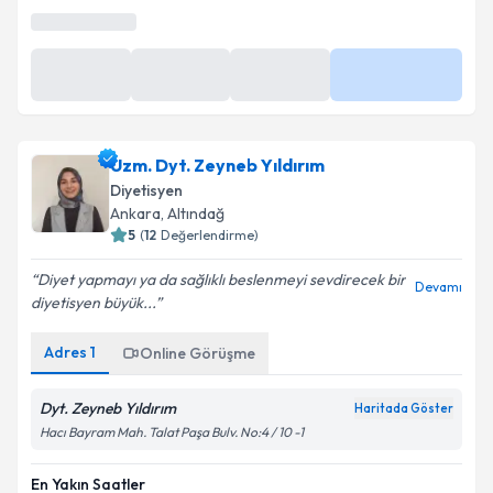
En Yakın Saatler
15:00
16:30
17:00
Daha Fazla
Uzm. Dyt. Zeyneb Yıldırım
Diyetisyen
Ankara
,
Altındağ
5
(
12
Değerlendirme)
Diyet yapmayı ya da sağlıklı beslenmeyi sevdirecek bir
Devamı
diyetisyen büyük...
Adres
1
Online Görüşme
Dyt. Zeyneb Yıldırım
Haritada Göster
Hacı Bayram Mah. Talat Paşa Bulv. No:4 / 10 -1
En Yakın Saatler