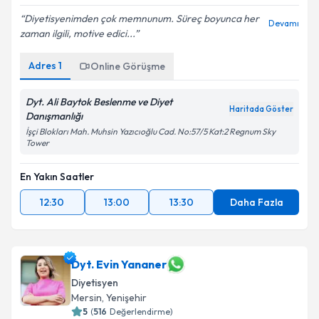
Diyetisyenimden çok memnunum. Süreç boyunca her
Devamı
zaman ilgili, motive edici...
Adres
1
Online Görüşme
Dyt. Ali Baytok Beslenme ve Diyet
Haritada Göster
Danışmanlığı
İşçi Blokları Mah. Muhsin Yazıcıoğlu Cad. No:57/5 Kat:2 Regnum Sky
Tower
En Yakın Saatler
12:30
13:00
13:30
Daha Fazla
Dyt. Evin Yananer
Diyetisyen
Mersin
,
Yenişehir
5
(
516
Değerlendirme)