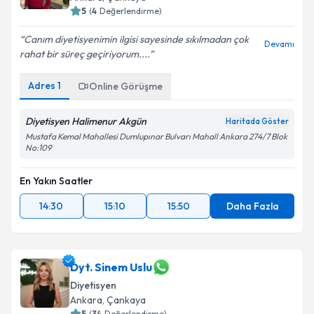
5
(
4
Değerlendirme)
Canım diyetisyenimin ilgisi sayesinde sıkılmadan çok
Devamı
rahat bir süreç geçiriyorum....
Kişisel verilerimin işlenmesine ilişkin
Aydınlatma
Metni
'ni okudum ve kişisel verilerimin belirtilen
Adres
1
Online Görüşme
kapsamda işlenmesini kabul ediyorum.
Diyetisyen Halimenur Akgün
Haritada Göster
Takvim Talebini Gönder
Mustafa Kemal Mahallesi Dumlupınar Bulvarı Mahall Ankara 274/7 Blok
No:109
En Yakın Saatler
14:30
15:10
15:50
Daha Fazla
Dyt. Sinem Uslu
Diyetisyen
Ankara
,
Çankaya