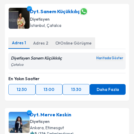
Dyt. Sanem Küçükkılıç
Diyetisyen
İstanbul
,
Çatalca
Adres
1
Adres
2
Online Görüşme
Diyetisyen Sanem Küçükkılıç
Haritada Göster
Çatalca
En Yakın Saatler
12:30
13:00
13:30
Daha Fazla
Dyt. Merve Keskin
Diyetisyen
Ankara
,
Etimesgut
5
(
226
Değerlendirme)