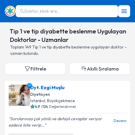
Doktor, klinik ara...
Tip 1 ve tip diyabette beslenme Uygulayan
Doktorlar - Uzmanlar
Toplam
149
Tip 1 ve tip diyabette beslenme
uygulayan doktor -
uzman bulundu.
Filtrele
Akıllı Sıralama
Dyt. Ezgi Muşlu
Diyetisyen
İstanbul
,
Büyükçekmece
4.9
(
124
Değerlendirme)
Sorularınıza çok yönlü ve detaylı cevaplar veriyor
Devamı
sadece liste verip...