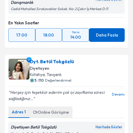
Danışmanlık
Cedid Mahallesi Sırakavaklar Sokak. No: 2 Çakır İş Merkezi D:11
En Yakın Saatler
Yarın
17:00
18:00
Daha Fazla
14:00
Dyt. Betül Tokgözlü
Diyetisyen
Kütahya
,
Tavşanlı
5
(
110
Değerlendirme)
Herşey için teşekkür ederim çok iyi zayıflama süreci
Devamı
sağladığınız...
Adres
1
Online Görüşme
Diyetisyen Betül Tokgözlü
Haritada Göster