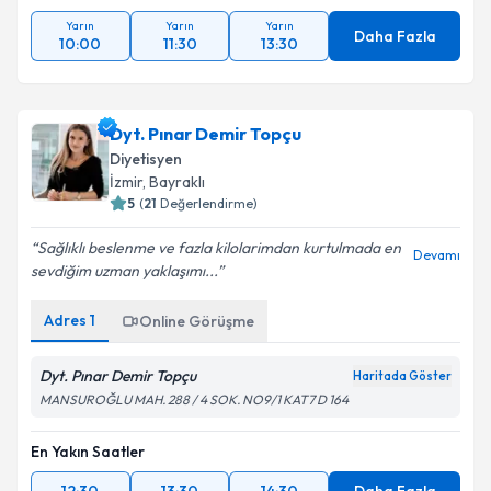
Yarın
Yarın
Yarın
Daha Fazla
10:00
11:30
13:30
Dyt. Pınar Demir Topçu
Diyetisyen
İzmir
,
Bayraklı
5
(
21
Değerlendirme)
Sağlıklı beslenme ve fazla kilolarimdan kurtulmada en
Devamı
sevdiğim uzman yaklaşımı...
Adres
1
Online Görüşme
Dyt. Pınar Demir Topçu
Haritada Göster
MANSUROĞLU MAH. 288 / 4 SOK. NO9/1 KAT7 D 164
En Yakın Saatler