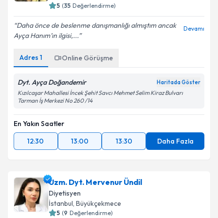
5
(
35
Değerlendirme)
Daha önce de beslenme danışmanlığı almıştım ancak
Devamı
Ayça Hanım’ın ilgisi,...
Adres
1
Online Görüşme
Dyt. Ayça Doğandemir
Haritada Göster
Kızılcaşar Mahallesi İncek Şehit Savcı Mehmet Selim Kiraz Bulvarı
Tarman İş Merkezi No 260 /14
En Yakın Saatler
12:30
13:00
13:30
Daha Fazla
Uzm. Dyt. Mervenur Ündil
Diyetisyen
İstanbul
,
Büyükçekmece
5
(
9
Değerlendirme)