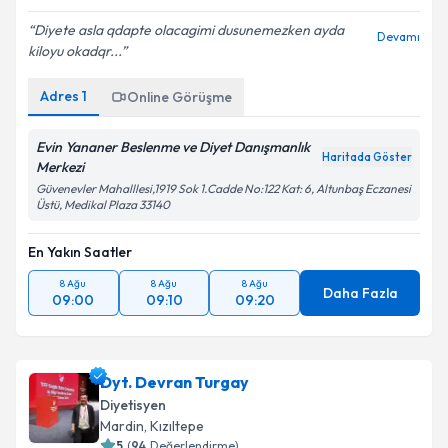
Diyete asla qdapte olacagimi dusunemezken ayda
Devamı
kiloyu okadqr...
Adres
1
Online Görüşme
Evin Yananer Beslenme ve Diyet Danışmanlık
Haritada Göster
Merkezi
Güvenevler Mahalllesi,1919 Sok 1.Cadde No:122 Kat: 6, Altunbaş Eczanesi
Üstü, Medikal Plaza 33140
En Yakın Saatler
8 Ağu
8 Ağu
8 Ağu
Daha Fazla
09:00
09:10
09:20
Dyt. Devran Turgay
Diyetisyen
Mardin
,
Kızıltepe
5
(
94
Değerlendirme)