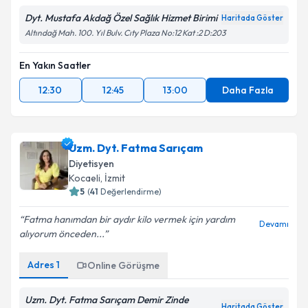
Dyt. Mustafa Akdağ Özel Sağlık Hizmet Birimi
Haritada Göster
Altındağ Mah. 100. Yıl Bulv. Cıty Plaza No:12 Kat :2 D:203
En Yakın Saatler
12:30
12:45
13:00
Daha Fazla
Uzm. Dyt. Fatma Sarıçam
Diyetisyen
Kocaeli
,
İzmit
5
(
41
Değerlendirme)
Fatma hanımdan bir aydır kilo vermek için yardım
Devamı
alıyorum önceden...
Adres
1
Online Görüşme
Uzm. Dyt. Fatma Sarıçam Demir Zinde
Haritada Göster