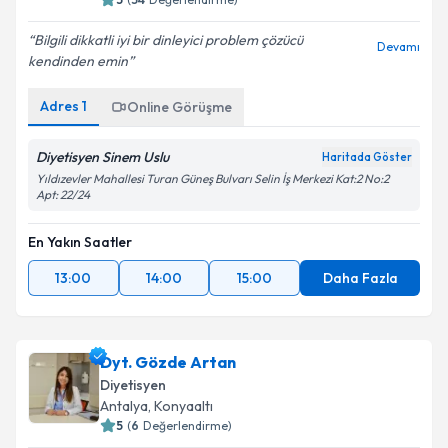
5
(
34
Değerlendirme)
Bilgili dikkatli iyi bir dinleyici problem çözücü
Devamı
kendinden emin
Adres
1
Online Görüşme
Diyetisyen Sinem Uslu
Haritada Göster
Yıldızevler Mahallesi Turan Güneş Bulvarı Selin İş Merkezi Kat:2 No:2
Apt: 22/24
En Yakın Saatler
13:00
14:00
15:00
Daha Fazla
Dyt. Gözde Artan
Diyetisyen
Antalya
,
Konyaaltı
5
(
6
Değerlendirme)