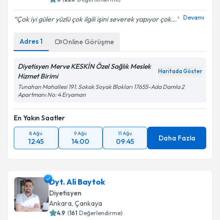
Devamı
Çok iyi güler yüzlü çok ilgili işini severek yapıyor çok...
Adres
1
Online Görüşme
Diyetisyen Merve KESKİN Özel Sağlık Meslek
Haritada Göster
Hizmet Birimi
Tunahan Mahallesi 191. Sokak Soyak Blokları 17655-Ada Damla 2
Apartmanı No: 4 Eryaman
En Yakın Saatler
8 Ağu
9 Ağu
11 Ağu
Daha Fazla
12:45
14:00
09:45
Dyt. Ali Baytok
Diyetisyen
Ankara
,
Çankaya
4.9
(
161
Değerlendirme)