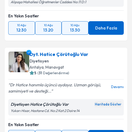
Alipaşa Mahallesi Öğretmenler Caddesi No:11 D:1
En Yakın Saatler
10 Ağu
10 Ağu
10 Ağu
Daha Fazla
12:30
13:20
13:30
Dyt. Hatice Çörütoğlu Var
Diyetisyen
Antalya
,
Manavgat
5
(
31
Değerlendirme)
Dr Hatice hanımla üçüncü aydayız. Uzman görüşü,
Devamı
samimiyeti ve desteği...
Diyetisyen Hatice Çörütoğlu Var
Haritada Göster
Yukarı Hisar, Hastane Cd. No:2 Kat:2 Daire:14
En Yakın Saatler