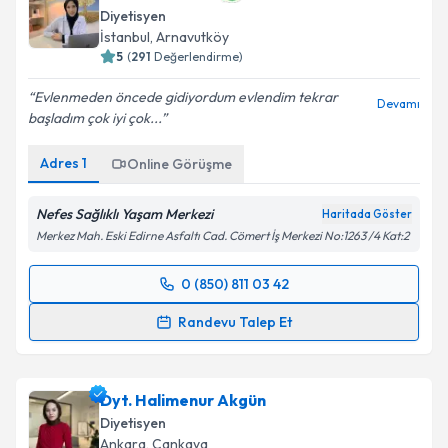
Diyetisyen
İstanbul
,
Arnavutköy
5
(
291
Değerlendirme)
Evlenmeden öncede gidiyordum evlendim tekrar
Devamı
başladım çok iyi çok...
Adres
1
Online Görüşme
Nefes Sağlıklı Yaşam Merkezi
Haritada Göster
Merkez Mah. Eski Edirne Asfaltı Cad. Cömert İş Merkezi No:1263 /4 Kat:2
0 (850) 811 03 42
Randevu Takvimi Talebi
Randevu Talep Et
Dyt. Tuba Aydın
için randevu takvimi talebi oluşturun.
Size bu uzmandan randevu almanız için bir takvim
Dyt. Halimenur Akgün
hazırlandığında e-posta ile bilgilendireceğiz.
Diyetisyen
E-posta Adresiniz
Ankara
,
Çankaya