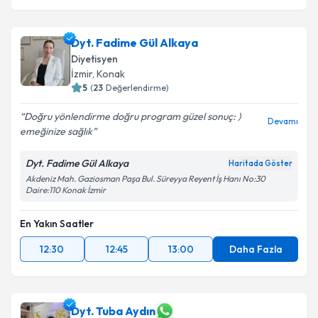
Dyt. Fadime Gül Alkaya
Diyetisyen
İzmir
,
Konak
5
(
23
Değerlendirme)
Doğru yönlendirme doğru program güzel sonuç: )
Devamı
emeğinize sağlık
Dyt. Fadime Gül Alkaya
Haritada Göster
Akdeniz Mah. Gaziosman Paşa Bul. Süreyya Reyent İş Hanı No:30
Daire:110 Konak İzmir
En Yakın Saatler
12:30
12:45
13:00
Daha Fazla
Dyt. Tuba Aydın