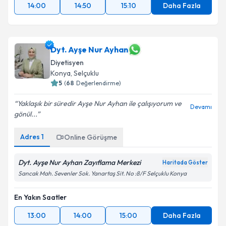
14:00
14:50
15:10
Daha Fazla
Dyt. Ayşe Nur Ayhan
Diyetisyen
Konya
,
Selçuklu
5
(
68
Değerlendirme)
Yaklaşık bir süredir Ayşe Nur Ayhan ile çalışıyorum ve
Devamı
gönül...
Adres
1
Online Görüşme
Dyt. Ayşe Nur Ayhan Zayıflama Merkezi
Haritada Göster
Sancak Mah. Sevenler Sok. Yanartaş Sit. No :8/F Selçuklu Konya
En Yakın Saatler
13:00
14:00
15:00
Daha Fazla