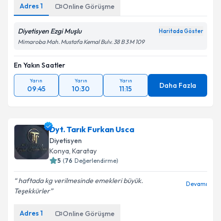
Adres
1
Online Görüşme
Diyetisyen Ezgi Muşlu
Haritada Göster
Mimaroba Mah. Mustafa Kemal Bulv. 38 B 3 M 109
En Yakın Saatler
Yarın
Yarın
Yarın
Daha Fazla
09:45
10:30
11:15
Dyt. Tarık Furkan Usca
Diyetisyen
Konya
,
Karatay
5
(
76
Değerlendirme)
haftada kg verilmesinde emekleri büyük.
Devamı
Teşekkürler
Adres
1
Online Görüşme