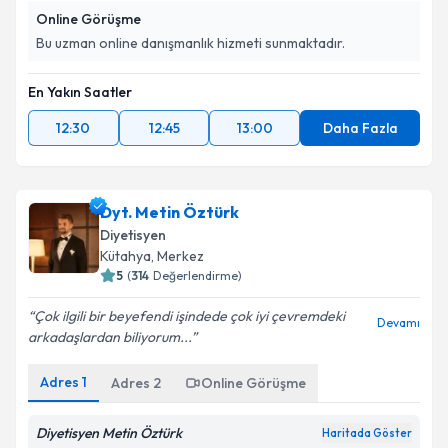
Online Görüşme
Bu uzman online danışmanlık hizmeti sunmaktadır.
En Yakın Saatler
12:30
12:45
13:00
Daha Fazla
Dyt. Metin Öztürk
Diyetisyen
Kütahya
,
Merkez
5
(
314
Değerlendirme)
Çok ilgili bir beyefendi işindede çok iyi çevremdeki
Devamı
arkadaşlardan biliyorum...
Adres
1
Adres
2
Online Görüşme
Diyetisyen Metin Öztürk
Haritada Göster