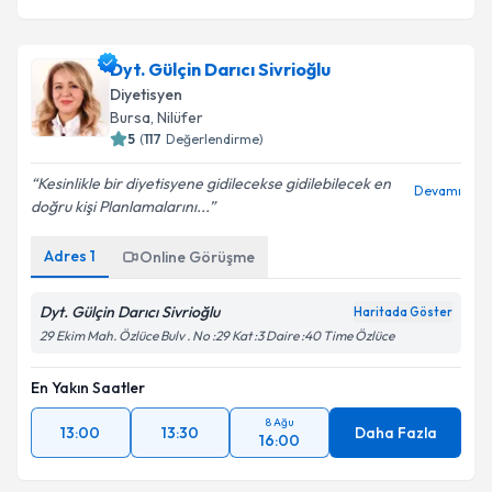
Dyt. Gülçin Darıcı Sivrioğlu
Diyetisyen
Bursa
,
Nilüfer
5
(
117
Değerlendirme)
Kesinlikle bir diyetisyene gidilecekse gidilebilecek en
Devamı
doğru kişi Planlamalarını...
Adres
1
Online Görüşme
Dyt. Gülçin Darıcı Sivrioğlu
Haritada Göster
29 Ekim Mah. Özlüce Bulv . No :29 Kat :3 Daire :40 Time Özlüce
En Yakın Saatler
8 Ağu
13:00
13:30
Daha Fazla
16:00