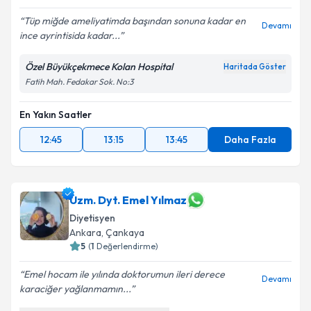
Tüp miğde ameliyatimda başından sonuna kadar en
Devamı
ince ayrintisida kadar...
Özel Büyükçekmece Kolan Hospital
Haritada Göster
Fatih Mah. Fedakar Sok. No:3
En Yakın Saatler
12:45
13:15
13:45
Daha Fazla
Uzm. Dyt. Emel Yılmaz
Diyetisyen
Ankara
,
Çankaya
5
(
1
Değerlendirme)
Emel hocam ile yılında doktorumun ileri derece
Devamı
karaciğer yağlanmamın...