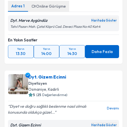
Adres
1
Online Görüşme
Dyt. Merve Aygündüz
Haritada Göster
Tahıl Pazarı Mah. Çatal Köprü Cad. Deveci Plaza No:40 Kat:4
En Yakın Saatler
Yarın
Yarın
Yarın
Daha Fazla
13:30
14:00
14:30
Dyt. Gizem Ecinni
Diyetisyen
Osmaniye
,
Kadirli
5
(
25
Değerlendirme)
Diyet ve doğru sağlıklı beslenme nasıl olmalı
Devamı
konusunda oldukça güzel...
Dyt. Gizem Ecinni
Haritada Göster