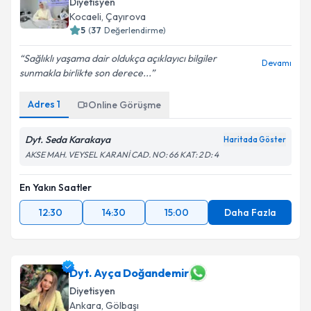
Diyetisyen
E-posta Adresiniz
Kocaeli
,
Çayırova
5
(
37
Değerlendirme)
Sağlıklı yaşama dair oldukça açıklayıcı bilgiler
Devamı
sunmakla birlikte son derece...
Kişisel verilerimin işlenmesine ilişkin
Aydınlatma
Metni
'ni okudum ve kişisel verilerimin belirtilen
Adres
1
Online Görüşme
kapsamda işlenmesini kabul ediyorum.
Dyt. Seda Karakaya
Haritada Göster
Takvim Talebini Gönder
AKSE MAH. VEYSEL KARANİ CAD. NO: 66 KAT: 2 D: 4
En Yakın Saatler
12:30
14:30
15:00
Daha Fazla
Dyt. Ayça Doğandemir
Diyetisyen
Ankara
,
Gölbaşı