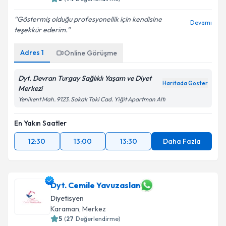
Göstermiş olduğu profesyonellik için kendisine
Devamı
teşekkür ederim.
Adres
1
Online Görüşme
Dyt. Devran Turgay Sağlıklı Yaşam ve Diyet
Haritada Göster
Merkezi
Yenikent Mah. 9123. Sokak Toki Cad. Yiğit Apartman Altı
En Yakın Saatler
12:30
13:00
13:30
Daha Fazla
Dyt. Cemile Yavuzaslan
Diyetisyen
Karaman
,
Merkez
5
(
27
Değerlendirme)