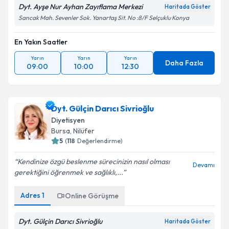
Dyt. Ayşe Nur Ayhan Zayıflama Merkezi
Haritada Göster
Sancak Mah. Sevenler Sok. Yanartaş Sit. No :8/F Selçuklu Konya
En Yakın Saatler
Yarın
Yarın
Yarın
Daha Fazla
09:00
10:00
12:30
Dyt. Gülçin Darıcı Sivrioğlu
Diyetisyen
Bursa
,
Nilüfer
5
(
118
Değerlendirme)
Kendinize özgü beslenme sürecinizin nasıl olması
Devamı
gerektiğini öğrenmek ve sağlıklı,...
Adres
1
Online Görüşme
Dyt. Gülçin Darıcı Sivrioğlu
Haritada Göster