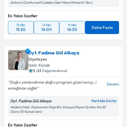
Ankara (Cumhuriyet Caddesi Üzeri Meva Mimarlık Yanı)
En Yakın Saatler
12 Ağu
12 Ağu
12 Ağu
Daha Fazla
15:30
16:00
16:30
Dyt. Fadime Gül Alkaya
Diyetisyen
İzmir
,
Konak
5
(
23
Değerlendirme)
Doğru yönlendirme doğru program güzel sonuç: )
Devamı
emeğinize sağlık
Dyt. Fadime Gül Alkaya
Haritada Göster
Akdeniz Mah. Gaziosman Paşa Bul. Süreyya Reyent İş Hanı No:30
Daire:110 Konak İzmir
En Yakın Saatler