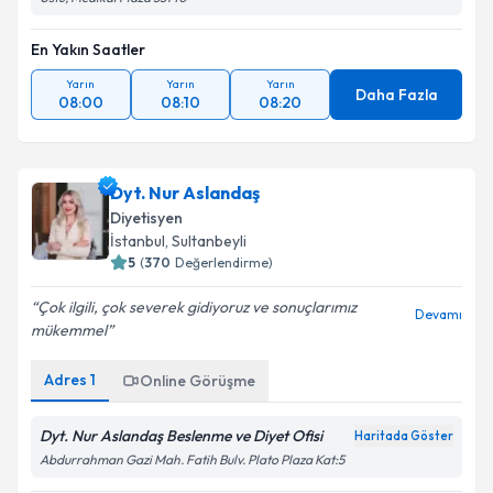
En Yakın Saatler
Yarın
Yarın
Yarın
Daha Fazla
08:00
08:10
08:20
Dyt. Nur Aslandaş
Diyetisyen
İstanbul
,
Sultanbeyli
5
(
370
Değerlendirme)
Çok ilgili, çok severek gidiyoruz ve sonuçlarımız
Devamı
mükemmel️
Adres
1
Online Görüşme
Dyt. Nur Aslandaş Beslenme ve Diyet Ofisi
Haritada Göster
Abdurrahman Gazi Mah. Fatih Bulv. Plato Plaza Kat:5