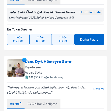
Yeter Çelik Özel Sağlık Meslek Hizmet Birimi
Haritada Göster
Ümit Mahallesi 2435. Sokak Unique Center No :6/6
En Yakın Saatler
11 Ağu
11 Ağu
11 Ağu
Daha Fazla
09:00
10:00
11:00
Uzm. Dyt. Hümeyra Satır
Diyetisyen
Aydın
,
Söke
4.9
(
339
Değerlendirme)
Hümeyra Hanım çok güzel ilgileniyor Wp üzerinden
Devamı
sürekli iletişimde bulunuyor...
Adres
1
Online Görüşme