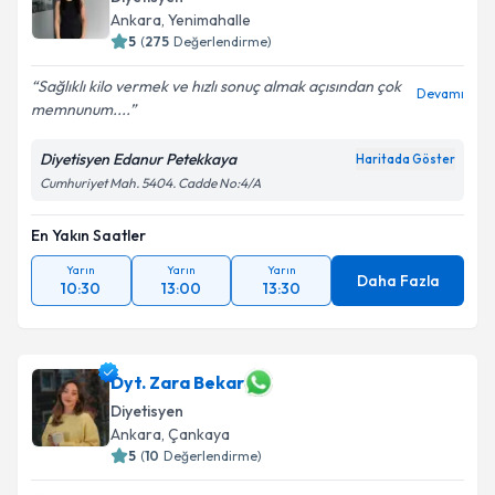
Ankara
,
Yenimahalle
5
(
275
Değerlendirme)
Sağlıklı kilo vermek ve hızlı sonuç almak açısından çok
Devamı
memnunum....
Diyetisyen Edanur Petekkaya
Haritada Göster
Cumhuriyet Mah. 5404. Cadde No:4/A
En Yakın Saatler
Yarın
Yarın
Yarın
Daha Fazla
10:30
13:00
13:30
Dyt. Zara Bekar
Diyetisyen
Ankara
,
Çankaya
5
(
10
Değerlendirme)