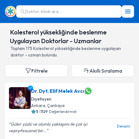
Doktor, klinik ara...
Kolesterol yüksekliğinde beslenme
Uygulayan Doktorlar - Uzmanlar
Toplam
175
Kolesterol yüksekliğinde beslenme
uygulayan
doktor - uzman bulundu.
Filtrele
Akıllı Sıralama
Dr. Dyt. Elif Melek Avcı
Diyetisyen
Ankara
,
Çankaya
5
(
1129
Değerlendirme)
Güler yüzlü ve olumlu yaklaşımı ile çok iyi
Devamı
veprpfesuonel bir...