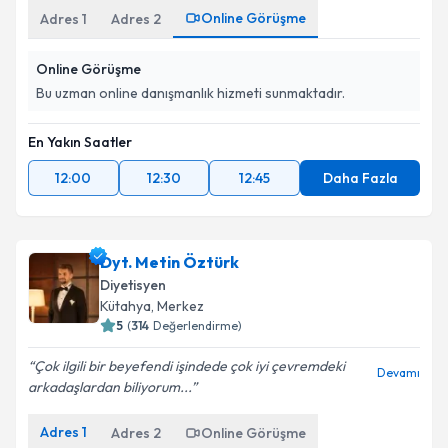
Online Görüşme
Adres
1
Adres
2
Online Görüşme
Bu uzman online danışmanlık hizmeti sunmaktadır.
En Yakın Saatler
12:00
12:30
12:45
Daha Fazla
Dyt. Metin Öztürk
Diyetisyen
Kütahya
,
Merkez
5
(
314
Değerlendirme)
Çok ilgili bir beyefendi işindede çok iyi çevremdeki
Devamı
arkadaşlardan biliyorum...
Adres
1
Adres
2
Online Görüşme