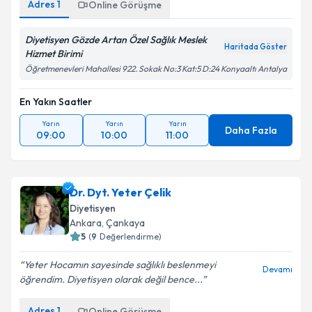
Adres
1
Online Görüşme
Diyetisyen Gözde Artan Özel Sağlık Meslek
Haritada Göster
Hizmet Birimi
Öğretmenevleri Mahallesi 922. Sokak No:3 Kat:5 D:24 Konyaaltı Antalya
En Yakın Saatler
Yarın
Yarın
Yarın
Daha Fazla
09:00
10:00
11:00
Dr. Dyt. Yeter Çelik
Diyetisyen
Ankara
,
Çankaya
5
(
9
Değerlendirme)
Yeter Hocamın sayesinde sağlıklı beslenmeyi
Devamı
öğrendim. Diyetisyen olarak değil bence...
Adres
1
Online Görüşme