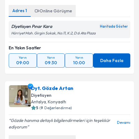
Adres
1
Online Görüşme
Diyetisyen Pınar Kara
Haritada Göster
Hürriyet Mah. Girgin Sokak, No:11, K:2, D:6 Ata Plaza
En Yakın Saatler
Yarın
Yarın
Yarın
Daha Fazla
09:00
09:30
10:00
Dyt. Gözde Artan
Diyetisyen
Antalya
,
Konyaaltı
5
(
9
Değerlendirme)
Gözde hanıma detaylı bilgilendirmeleri için teşekkür
Devamı
ediyorum