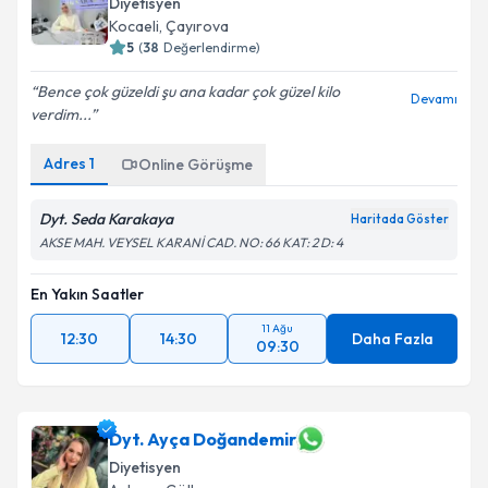
Diyetisyen
Kocaeli
,
Çayırova
5
(
38
Değerlendirme)
Bence çok güzeldi şu ana kadar çok güzel kilo
Devamı
verdim...
Adres
1
Online Görüşme
Dyt. Seda Karakaya
Haritada Göster
AKSE MAH. VEYSEL KARANİ CAD. NO: 66 KAT: 2 D: 4
En Yakın Saatler
11 Ağu
12:30
14:30
Daha Fazla
09:30
Dyt. Ayça Doğandemir
Diyetisyen