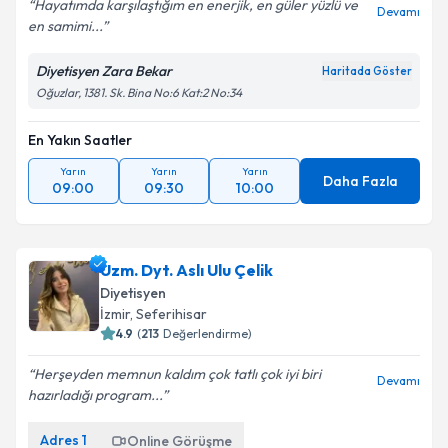
Hayatımda karşılaştığım en enerjik, en güler yüzlü ve
Devamı
en samimi...
Diyetisyen Zara Bekar
Haritada Göster
Oğuzlar, 1381. Sk. Bina No:6 Kat:2 No:34
En Yakın Saatler
Yarın
Yarın
Yarın
Daha Fazla
09:00
09:30
10:00
Uzm. Dyt. Aslı Ulu Çelik
Diyetisyen
İzmir
,
Seferihisar
4.9
(
213
Değerlendirme)
Herşeyden memnun kaldım çok tatlı çok iyi biri
Devamı
hazırladığı program...
Adres
1
Online Görüşme