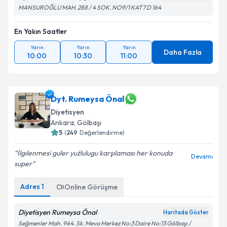
MANSUROĞLU MAH. 288 / 4 SOK. NO9/1 KAT7 D 164
En Yakın Saatler
Yarın
Yarın
Yarın
Daha Fazla
10:00
10:30
11:00
Dyt. Rumeysa Önal
Diyetisyen
Ankara
,
Gölbaşı
5
(
249
Değerlendirme)
İlgılenmesi guler yuźlulugu karşılaması her konuda
Devamı
super
Adres
1
Online Görüşme
Diyetisyen Rumeysa Önal
Haritada Göster
Seğmenler Mah. 964. Sk. Meva Merkez No:3 Daire No:13 Gölbaşı /