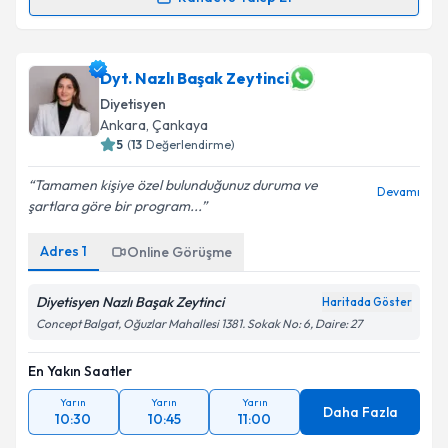
Takvim Talebini Gönder
Dyt. Şeyma Dinç
için randevu takvimi talebi oluşturun.
Size bu uzmandan randevu almanız için bir takvim
hazırlandığında e-posta ile bilgilendireceğiz.
Dyt. Nazlı Başak Zeytinci
Diyetisyen
E-posta Adresiniz
Ankara
,
Çankaya
5
(
13
Değerlendirme)
Tamamen kişiye özel bulunduğunuz duruma ve
Devamı
şartlara göre bir program...
Kişisel verilerimin işlenmesine ilişkin
Aydınlatma
Metni
'ni okudum ve kişisel verilerimin belirtilen
Adres
1
Online Görüşme
kapsamda işlenmesini kabul ediyorum.
Diyetisyen Nazlı Başak Zeytinci
Haritada Göster
Takvim Talebini Gönder
Concept Balgat, Oğuzlar Mahallesi 1381. Sokak No: 6, Daire: 27
En Yakın Saatler
Yarın
Yarın
Yarın
Daha Fazla
10:30
10:45
11:00