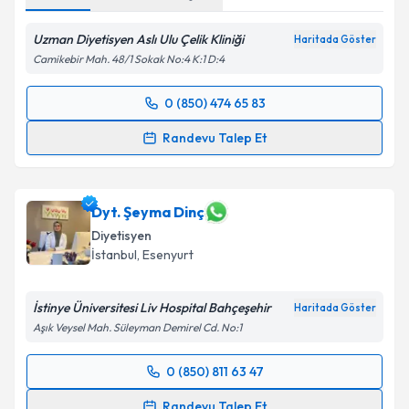
Uzman Diyetisyen Aslı Ulu Çelik Kliniği
Haritada Göster
Camikebir Mah. 48/1 Sokak No:4 K:1 D:4
0 (850) 474 65 83
Randevu Takvimi Talebi
Randevu Talep Et
Uzm. Dyt. Aslı Ulu Çelik
için randevu takvimi talebi
oluşturun. Size bu uzmandan randevu almanız için bir
takvim hazırlandığında e-posta ile bilgilendireceğiz.
Dyt. Şeyma Dinç
Diyetisyen
E-posta Adresiniz
İstanbul
,
Esenyurt
İstinye Üniversitesi Liv Hospital Bahçeşehir
Haritada Göster
Aşık Veysel Mah. Süleyman Demirel Cd. No:1
Kişisel verilerimin işlenmesine ilişkin
Aydınlatma
Metni
'ni okudum ve kişisel verilerimin belirtilen
0 (850) 811 63 47
kapsamda işlenmesini kabul ediyorum.
Randevu Takvimi Talebi
Randevu Talep Et