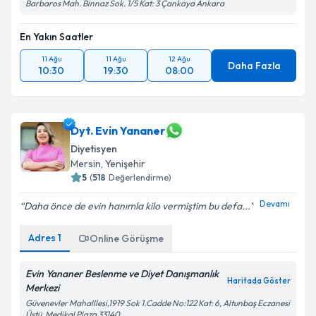
Barbaros Mah. Binnaz Sok. 1/5 Kat: 3 Çankaya Ankara
En Yakın Saatler
11 Ağu
11 Ağu
12 Ağu
Daha Fazla
10:30
19:30
08:00
Dyt. Evin Yananer
Diyetisyen
Mersin
,
Yenişehir
5
(
518
Değerlendirme)
Devamı
Daha önce de evin hanımla kilo vermiştim bu defa...
Adres
1
Online Görüşme
Evin Yananer Beslenme ve Diyet Danışmanlık
Haritada Göster
Merkezi
Güvenevler Mahalllesi,1919 Sok 1.Cadde No:122 Kat: 6, Altunbaş Eczanesi
Üstü, Medikal Plaza 33140