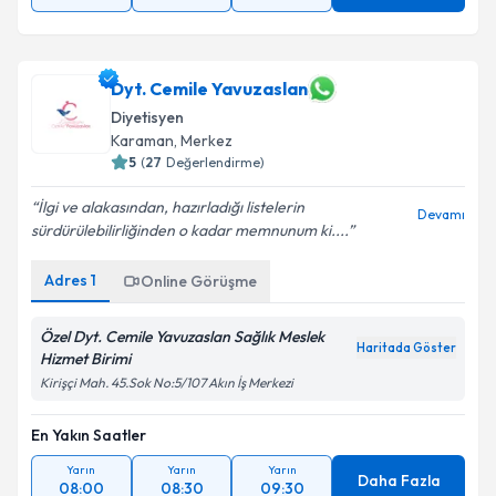
Dyt. Cemile Yavuzaslan
Diyetisyen
Karaman
,
Merkez
5
(
27
Değerlendirme)
İlgi ve alakasından, hazırladığı listelerin
Devamı
sürdürülebilirliğinden o kadar memnunum ki....
Adres
1
Online Görüşme
Özel Dyt. Cemile Yavuzaslan Sağlık Meslek
Haritada Göster
Hizmet Birimi
Kirişçi Mah. 45.Sok No:5/107 Akın İş Merkezi
En Yakın Saatler
Yarın
Yarın
Yarın
Daha Fazla
08:00
08:30
09:30