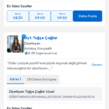
En Yakın Saatler
Yarın
Yarın
Yarın
Daha Fazla
08:30
09:00
09:30
Dyt. Tuğçe Çağlar
Diyetisyen
Antalya
,
Konyaaltı
5
(
31
Değerlendirme)
Güler yüzüyle pozitif enerjisiyle kaçmak değil gitmek
Devamı
isteyeceğiniz bir diyetisyen:...
Adres
1
Online Görüşme
Diyetisyen Tuğçe Çağlar Uysal
ÖĞRETMEN EVLERİ MAHALLESİ 922 SK. DURAN PLAZA NO3 D 14
En Yakın Saatler