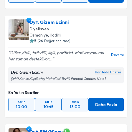
Dyt. Gizem Ecinni
Diyetisyen
Osmaniye
,
Kadirli
5
(
26
Değerlendirme)
Güler yüzlü, tatlı dilli, ilgili, pozitivist. Motivasyonumu
Devamı
her zaman destekliyor...
Dyt. Gizem Ecinni
Haritada Göster
Şehit Kansu Küçükateş Mahallesi Tevfik Pampal Caddesi No:61
En Yakın Saatler
Yarın
Yarın
Yarın
Daha Fazla
10:00
10:45
13:00
Dyt. Elif Günay