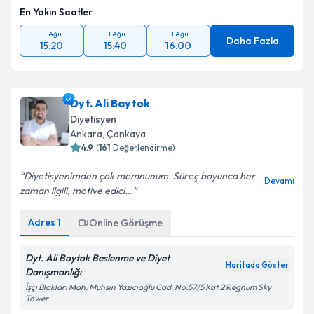
En Yakın Saatler
11 Ağu
11 Ağu
11 Ağu
Daha Fazla
15:20
15:40
16:00
Dyt. Ali Baytok
Diyetisyen
Ankara
,
Çankaya
4.9
(
161
Değerlendirme)
Diyetisyenimden çok memnunum. Süreç boyunca her
Devamı
zaman ilgili, motive edici...
Adres
1
Online Görüşme
Dyt. Ali Baytok Beslenme ve Diyet
Haritada Göster
Danışmanlığı
İşçi Blokları Mah. Muhsin Yazıcıoğlu Cad. No:57/5 Kat:2 Regnum Sky
Tower