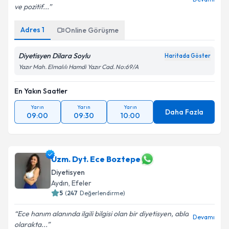
ve pozitif...
Adres
1
Online Görüşme
Diyetisyen Dilara Soylu
Haritada Göster
Yazır Mah. Elmalılı Hamdi Yazır Cad. No:69/A
En Yakın Saatler
Yarın
Yarın
Yarın
Daha Fazla
09:00
09:30
10:00
Uzm. Dyt. Ece Boztepe
Diyetisyen
Aydın
,
Efeler
5
(
247
Değerlendirme)
Ece hanım alanında ilgili bilgisi olan bir diyetisyen, abla
Devamı
olarakta...