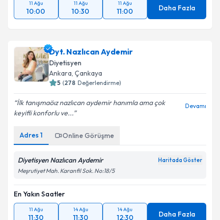
11 Ağu
11 Ağu
11 Ağu
Daha Fazla
10:00
10:30
11:00
Dyt. Nazlıcan Aydemir
Diyetisyen
Ankara
,
Çankaya
5
(
278
Değerlendirme)
İlk tanışmaöız nazlıcan aydemir hanımla ama çok
Devamı
keyifli konforlu ve...
Adres
1
Online Görüşme
Diyetisyen Nazlıcan Aydemir
Haritada Göster
Meşrutiyet Mah. Karanfil Sok. No:18/5
En Yakın Saatler
11 Ağu
14 Ağu
14 Ağu
Daha Fazla
11:30
11:30
12:30