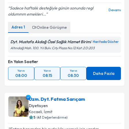
Sadece haftalık desteğiyle günün sonunda regl
Devamı
oldummm emekleri...
Adres
1
Online Görüşme
Dyt. Mustafa Akdağ Özel Sağlık Hizmet Birimi
Haritada Göster
Altındağ Mah. 100. Yıl Bulv. Cıty Plaza No:12 Kat :2 D:203
En Yakın Saatler
Yarın
Yarın
Yarın
Daha Fazla
08:00
08:15
08:30
Uzm. Dyt. Fatma Sarıçam
Diyetisyen
Kocaeli
,
İzmit
5
(
41
Değerlendirme)