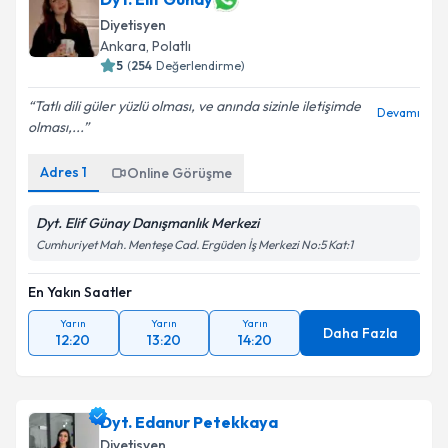
Diyetisyen
Ankara
,
Polatlı
5
(
254
Değerlendirme)
Tatlı dili güler yüzlü olması, ve anında sizinle iletişimde
Devamı
olması,...
Adres
1
Online Görüşme
Dyt. Elif Günay Danışmanlık Merkezi
Cumhuriyet Mah. Menteşe Cad. Ergüden İş Merkezi No:5 Kat:1
En Yakın Saatler
Yarın
Yarın
Yarın
Daha Fazla
12:20
13:20
14:20
Dyt. Edanur Petekkaya
Diyetisyen