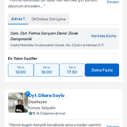
Fatma hanımdan bir aydır kilo vermek için yardım
Devamı
alıyorum önceden...
Adres
1
Online Görüşme
Uzm. Dyt. Fatma Sarıçam Demir Zinde
Haritada Göster
Danışmanlık
Cedid Mahallesi Sırakavaklar Sokak. No: 2 Çakır İş Merkezi D:11
En Yakın Saatler
Yarın
Yarın
Yarın
Daha Fazla
12:00
16:00
17:30
Dyt. Dilara Soylu
Diyetisyen
Konya
,
Selçuklu
5
(
4
Değerlendirme)
Henüz bugün tanıştık kendisiyle ama o kadar samimi
Devamı