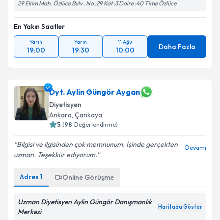
29 Ekim Mah. Özlüce Bulv . No :29 Kat :3 Daire :40 Time Özlüce
En Yakın Saatler
Yarın
Yarın
11 Ağu
Daha Fazla
19:00
19:30
10:00
Dyt. Aylin Güngör Aygan
Diyetisyen
Ankara
,
Çankaya
5
(
98
Değerlendirme)
Bilgisi ve ilgisinden çok memnunum. İşinde gerçekten
Devamı
uzman. Teşekkür ediyorum.
Adres
1
Online Görüşme
Uzman Diyetisyen Aylin Güngör Danışmanlık
Haritada Göster
Merkezi