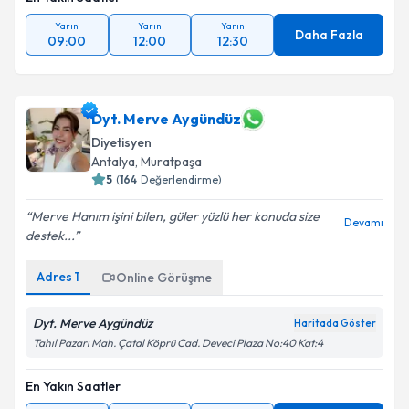
Yarın
Yarın
Yarın
Daha Fazla
09:00
12:00
12:30
Dyt. Merve Aygündüz
Diyetisyen
Antalya
,
Muratpaşa
5
(
164
Değerlendirme)
Merve Hanım işini bilen, güler yüzlü her konuda size
Devamı
destek...
Adres
1
Online Görüşme
Dyt. Merve Aygündüz
Haritada Göster
Tahıl Pazarı Mah. Çatal Köprü Cad. Deveci Plaza No:40 Kat:4
En Yakın Saatler