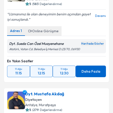
5
(
583
Değerlendirme)
Uzmanımız ile olan deneyimim benim açımdan gayet
Devamı
iyi sonuçlandı.
Adres
1
Online Görüşme
Dyt. Sueda Can Özel Muayenehane
Haritada Göster
Atatürk, Vatan Cd. Belediye İş Merkezi D:23/70, 06930
En Yakın Saatler
11 Ağu
11 Ağu
11 Ağu
Daha Fazla
11:15
12:15
12:30
Dyt. Mustafa Akdağ
Diyetisyen
Antalya
,
Muratpaşa
5
(
279
Değerlendirme)