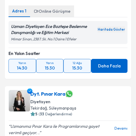
Adres
1
Online Görüşme
Uzman Diyetisyen Ece Boztepe Beslenme
Haritada Göster
Danışmanlığı ve Eğitim Merkezi
Mimar Sinan, 2387. Sk. No:1 Daire:1 Efeler
En Yakın Saatler
Yarın
Yarın
12 Ağu
Daha Fazla
14:30
15:30
15:30
Dyt. Pınar Kara
Diyetisyen
Tekirdağ
,
Süleymanpaşa
5
(
33
Değerlendirme)
Uzmanımız Pınar Kara ile Programlarımız gayet
Devamı
verimli geçiyor. .