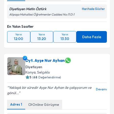
Diyetisyen Metin Öztürk
Haritada Göster
Alipaşa Mahallesi Öğretmenler Caddesi No:11 D:1
En Yakın Saatler
Yarın
Yarın
Yarın
Daha Fazla
12:00
13:20
13:30
Dyt. Ayşe Nur Ayhan
Diyetisyen
Konya
,
Selçuklu
5
(
68
Değerlendirme)
Yaklaşık bir süredir Ayşe Nur Ayhan ile çalışıyorum ve
Devamı
gönül...
Adres
1
Online Görüşme