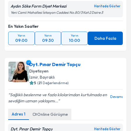
Aydın Söke Form Diyet Merkezi
Haritada Göster
Yeni Camii Mahallesi İstasyon Caddesi No.80/3 Kat:2 Daire:3
En Yakın Saatler
Yarın
Yarın
Yarın
Daha Fazla
09:00
09:30
10:00
Dyt. Pınar Demir Topçu
Diyetisyen
İzmir
,
Bayraklı
5
(
21
Değerlendirme)
Sağlıklı beslenme ve fazla kilolarimdan kurtulmada en
Devamı
sevdiğim uzman yaklaşımı...
Adres
1
Online Görüşme
Dyt. Pınar Demir Topçu
Haritada Göster