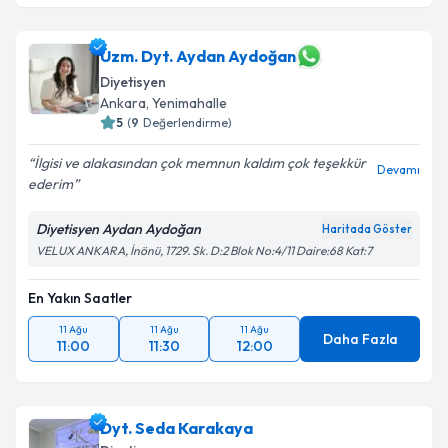
Uzm. Dyt. Aydan Aydoğan
Diyetisyen
Ankara
,
Yenimahalle
5
(
9
Değerlendirme)
İlgisi ve alakasından çok memnun kaldım çok teşekkür
Devamı
ederim
Diyetisyen Aydan Aydoğan
Haritada Göster
VELUX ANKARA, İnönü, 1729. Sk. D:2 Blok No:4/11 Daire:68 Kat:7
En Yakın Saatler
11 Ağu
11 Ağu
11 Ağu
Daha Fazla
11:00
11:30
12:00
Dyt. Seda Karakaya