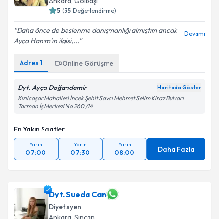
Ankara
,
Gölbaşı
5
(
35
Değerlendirme)
Daha önce de beslenme danışmanlığı almıştım ancak
Devamı
Ayça Hanım’ın ilgisi,...
Adres
1
Online Görüşme
Dyt. Ayça Doğandemir
Haritada Göster
Kızılcaşar Mahallesi İncek Şehit Savcı Mehmet Selim Kiraz Bulvarı
Tarman İş Merkezi No 260 /14
En Yakın Saatler
Yarın
Yarın
Yarın
Daha Fazla
07:00
07:30
08:00
Dyt. Sueda Can
Diyetisyen
Ankara
,
Sincan