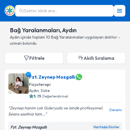
Doktor, klinik ara...
Bağ Yaralanmaları, Aydın
Aydın
içinde toplam
10
Bağ Yaralanmaları
uygulayan doktor -
uzman bulundu
Filtrele
Akıllı Sıralama
Fzt. Zeynep Mozgallı
Fizyoterapi
Aydın
, Söke
5
(
15
Değerlendirme)
Zeynep hanim cok Guleryuzlu ve isinde profesyonel.
Devamı
Seans saatiniz tam...
Fzt. Zeynep Mozgallı
Haritada Göster