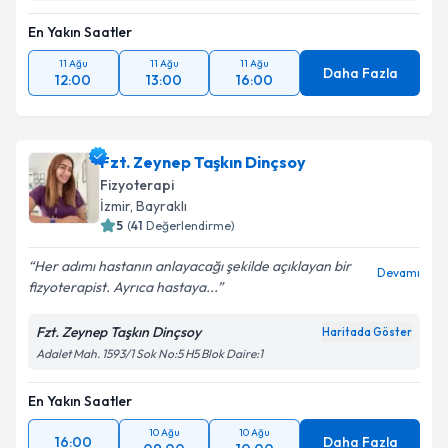
En Yakın Saatler
11 Ağu
11 Ağu
11 Ağu
Daha Fazla
12:00
13:00
16:00
Fzt. Zeynep Taşkın Dinçsoy
Fizyoterapi
İzmir
, Bayraklı
5
(
41
Değerlendirme)
Her adımı hastanın anlayacağı şekilde açıklayan bir
Devamı
fizyoterapist. Ayrıca hastaya...
Fzt. Zeynep Taşkın Dinçsoy
Haritada Göster
Adalet Mah. 1593/1 Sok No:5 H5 Blok Daire:1
En Yakın Saatler
10 Ağu
10 Ağu
16:00
Daha Fazla