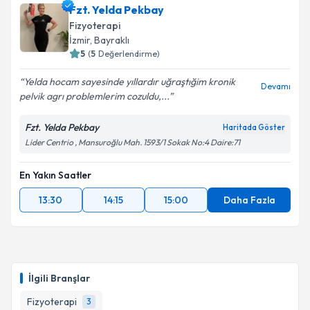
Fzt. Yelda Pekbay
Fizyoterapi
İzmir
, Bayraklı
5
(
5
Değerlendirme)
Yelda hocam sayesinde yıllardır uğraştığim kronik
Devamı
pelvik agrı problemlerim cozuldu,...
Fzt. Yelda Pekbay
Haritada Göster
Lider Centrio , Mansuroğlu Mah. 1593/1 Sokak No:4 Daire:71
En Yakın Saatler
13:30
14:15
15:00
Daha Fazla
İlgili Branşlar
Fizyoterapi
3