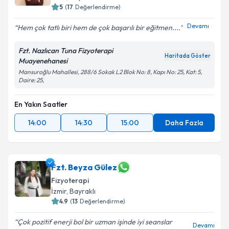
5
(
17
Değerlendirme)
Devamı
Hem çok tatlı biri hem de çok başarılı bir eğitmen....
Kişisel verilerimin işlenmesine ilişkin
Aydınlatma
Metni
'ni okudum ve kişisel verilerimin belirtilen
Fzt. Nazlıcan Tuna Fizyoterapi
kapsamda işlenmesini kabul ediyorum.
Haritada Göster
Muayenehanesi
Mansuroğlu Mahallesi, 288/6 Sokak L2 Blok No: 8, Kapı No: 25, Kat: 5,
Daire: 25,
Takvim Talebini Gönder
En Yakın Saatler
14:00
14:30
15:00
Daha Fazla
Fzt. Beyza Gülez
Fizyoterapi
İzmir
, Bayraklı
4.9
(
13
Değerlendirme)
Çok pozitif enerji bol bir uzman işinde iyi seanslar
Devamı