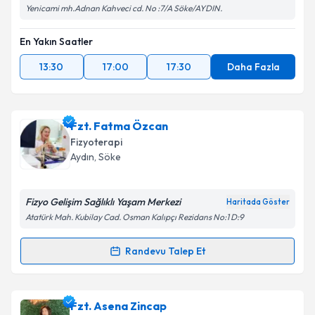
Yenicami mh.Adnan Kahveci cd. No :7/A Söke/AYDIN.
En Yakın Saatler
13:30
17:00
17:30
Daha Fazla
Fzt. Fatma Özcan
Fizyoterapi
Aydın
, Söke
Fizyo Gelişim Sağlıklı Yaşam Merkezi
Haritada Göster
Atatürk Mah. Kubilay Cad. Osman Kalıpçı Rezidans No:1 D:9
Randevu Talep Et
Randevu Takvimi Talebi
Fzt. Fatma Özcan
için randevu takvimi talebi
Fzt. Asena Zincap