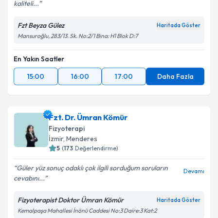
kaliteli...
Fzt Beyza Gülez
Haritada Göster
Mansuroğlu, 283/13. Sk. No:2/1 Bina: H1 Blok D:7
En Yakın Saatler
15:00
16:00
17:00
Daha Fazla
Fzt. Dr. Ümran Kömür
Fizyoterapi
İzmir
, Menderes
5
(
173
Değerlendirme)
Güler yüz sonuç odaklı çok ilgili sorduğum soruların
Devamı
cevabını...
Fizyoterapist Doktor Ümran Kömür
Haritada Göster
Kemalpaşa Mahallesi İnönü Caddesi No:3 Daire:3 Kat:2