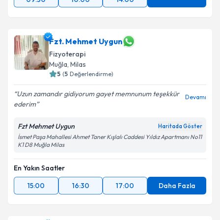
Fzt. Mehmet Uygun
Fizyoterapi
Muğla
, Milas
5
(
5
Değerlendirme)
Uzun zamandır gidiyorum gayet memnunum teşekkür
Devamı
ederim
Fzt Mehmet Uygun
Haritada Göster
İsmet Paşa Mahallesi Ahmet Taner Kışlalı Caddesi Yıldız Apartmanı No11
K1 D8 Muğla Milas
En Yakın Saatler
15:00
16:30
17:00
Daha Fazla