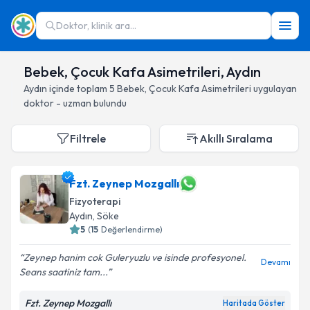
Doktor, klinik ara...
Bebek, Çocuk Kafa Asimetrileri, Aydın
Aydın
içinde toplam
5
Bebek, Çocuk Kafa Asimetrileri
uygulayan
doktor - uzman bulundu
Filtrele
Akıllı Sıralama
Fzt. Zeynep Mozgallı
Fizyoterapi
Aydın
, Söke
5
(
15
Değerlendirme)
Zeynep hanim cok Guleryuzlu ve isinde profesyonel.
Devamı
Seans saatiniz tam...
Fzt. Zeynep Mozgallı
Haritada Göster