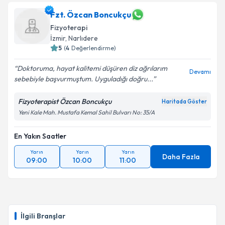
Fzt. Özcan Boncukçu
Fizyoterapi
İzmir
, Narlıdere
5
(
4
Değerlendirme)
Doktoruma, hayat kalitemi düşüren diz ağrılarım
Devamı
sebebiyle başvurmuştum. Uyguladığı doğru...
Fizyoterapist Özcan Boncukçu
Haritada Göster
Yeni Kale Mah. Mustafa Kemal Sahil Bulvarı No: 35/A
En Yakın Saatler
Yarın
Yarın
Yarın
Daha Fazla
09:00
10:00
11:00
İlgili Branşlar