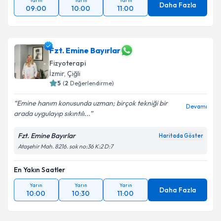
Yarın
Yarın
Yarın
Daha Fazla
09:00
10:00
11:00
Fzt. Emine Bayırlar
Fizyoterapi
İzmir
, Çiğli
5
(
2
Değerlendirme)
Emine hanım konusunda uzman; birçok tekniği bir
Devamı
arada uygulayıp sıkıntılı...
Fzt. Emine Bayırlar
Haritada Göster
Ataşehir Mah. 8216. sok no:36 K:2 D:7
En Yakın Saatler
Yarın
Yarın
Yarın
Daha Fazla
10:00
10:30
11:00