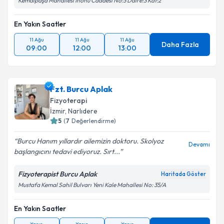
Kemalpaşa Mahallesi İnönü Caddesi No:3 Daire:3 Kat:2
En Yakın Saatler
11 Ağu
11 Ağu
11 Ağu
Daha Fazla
09:00
12:00
13:00
Fzt. Burcu Aplak
Fizyoterapi
İzmir
, Narlıdere
5
(
7
Değerlendirme)
Burcu Hanım yıllardır ailemizin doktoru. Skolyoz
Devamı
başlangıcını tedavi ediyoruz. Sırt...
Fizyoterapist Burcu Aplak
Haritada Göster
Mustafa Kemal Sahil Bulvarı Yeni Kale Mahallesi No: 35/A
En Yakın Saatler