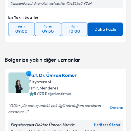
Yenicami mh.Adnan Kahveci cd. No :7/A Söke/AYDIN.
En Yakın Saatler
Yarın
Yarın
Yarın
Daha Fazla
09:00
09:30
10:00
Bölgenize yakın diğer uzmanlar
Fzt. Dr. Ümran Kömür
Fizyoterapi
İzmir
, Menderes
5
(
173
Değerlendirme)
Güler yüz sonuç odaklı çok ilgili sorduğum soruların
Devamı
cevabını...
Fizyoterapist Doktor Ümran Kömür
Haritada Göster