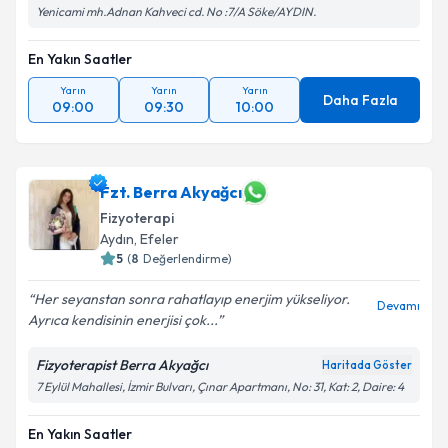
Yenicami mh.Adnan Kahveci cd. No :7/A Söke/AYDIN.
En Yakın Saatler
Yarın
Yarın
Yarın
Daha Fazla
09:00
09:30
10:00
Fzt. Berra Akyağcı
Fizyoterapi
Aydın
, Efeler
5
(
8
Değerlendirme)
Her seyanstan sonra rahatlayıp enerjim yükseliyor.
Devamı
Ayrıca kendisinin enerjisi çok...
Fizyoterapist Berra Akyağcı
Haritada Göster
7 Eylül Mahallesi, İzmir Bulvarı, Çınar Apartmanı, No: 31, Kat: 2, Daire: 4
En Yakın Saatler