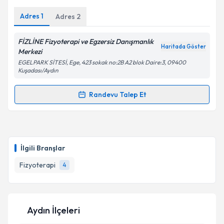
E-posta Adresiniz
Adres
1
Adres
2
FİZLİNE Fizyoterapi ve Egzersiz Danışmanlık
Haritada Göster
Kişisel verilerimin işlenmesine ilişkin
Aydınlatma
Merkezi
Metni
'ni okudum ve kişisel verilerimin belirtilen
EGELPARK SİTESİ, Ege, 423 sokak no:2B A2 blok Daire:3, 09400
kapsamda işlenmesini kabul ediyorum.
Kuşadası/Aydın
Randevu Talep Et
Randevu Takvimi Talebi
Takvim Talebini Gönder
Fzt. Asena Zincap
için randevu takvimi talebi
oluşturun. Size bu uzmandan randevu almanız için bir
İlgili Branşlar
takvim hazırlandığında e-posta ile bilgilendireceğiz.
Fizyoterapi
4
E-posta Adresiniz
Aydın İlçeleri
Kişisel verilerimin işlenmesine ilişkin
Aydınlatma