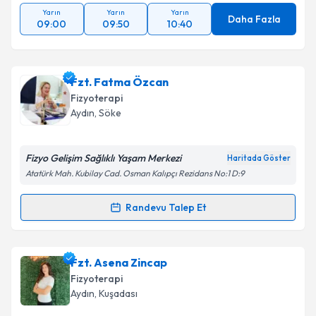
Yarın
Yarın
Yarın
Daha Fazla
09:00
09:50
10:40
Fzt. Fatma Özcan
Fizyoterapi
Aydın
, Söke
Fizyo Gelişim Sağlıklı Yaşam Merkezi
Haritada Göster
Atatürk Mah. Kubilay Cad. Osman Kalıpçı Rezidans No:1 D:9
Randevu Talep Et
Randevu Takvimi Talebi
Fzt. Fatma Özcan
için randevu takvimi talebi
Fzt. Asena Zincap
oluşturun. Size bu uzmandan randevu almanız için bir
Fizyoterapi
takvim hazırlandığında e-posta ile bilgilendireceğiz.
Aydın
, Kuşadası