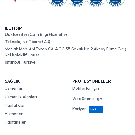
İLETİŞİM
Doktorsitesi Com Bilgi Hizmetleri
Teknoloji ve Ticaret A.Ş.
Maslak Mah. Ahi Evran Cd. A.O.S 55 Sokak No:2 Aksoy Plaza Giriş
Kat Kolektif House
İstanbul, Türkiye
SAĞLIK
PROFESYONELLER
Uzmanlar
Doktorlar İçin
Uzmanlık Alanları
Web Siteniz İçin
Hastalıklar
Kariyer
İşe Alım
Hizmetler
Hastaneler