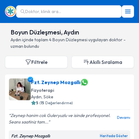
Doktor, klinik ara...
Boyun Düzleşmesi, Aydın
Aydın
içinde toplam
4
Boyun Düzleşmesi
uygulayan doktor -
uzman bulundu
Filtrele
Akıllı Sıralama
Fzt. Zeynep Mozgallı
Fizyoterapi
Aydın
, Söke
5
(
15
Değerlendirme)
Zeynep hanim cok Guleryuzlu ve isinde profesyonel.
Devamı
Seans saatiniz tam...
Fzt. Zeynep Mozgallı
Haritada Göster