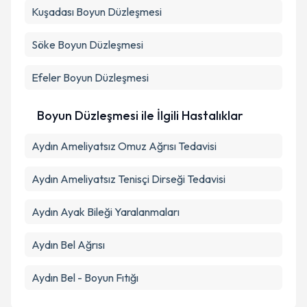
Kuşadası
Metni
Boyun Düzleşmesi
'ni okudum ve kişisel verilerimin belirtilen
kapsamda işlenmesini kabul ediyorum.
Söke
Boyun Düzleşmesi
Takvim Talebini Gönder
Efeler
Boyun Düzleşmesi
Boyun Düzleşmesi ile İlgili Hastalıklar
Aydın Ameliyatsız Omuz Ağrısı Tedavisi
Aydın Ameliyatsız Tenisçi Dirseği Tedavisi
Aydın Ayak Bileği Yaralanmaları
Aydın Bel Ağrısı
Aydın Bel - Boyun Fıtığı