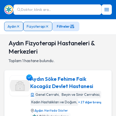
Doktor, klinik ara...
Aydın
Fizyoterapi
Filtreler
Aydın Fizyoterapi Hastaneleri &
Merkezleri
Toplam
1
hastane bulundu.
Aydın Söke Fehime Faik
Kocagöz Devlet Hastanesi
Genel Cerrahi
,
Beyin ve Sinir Cerrahisi
,
Aydın Söke Fehime Faik Kocagöz Devlet Hastanesi
Kadın Hastalıkları ve Doğum
,
+ 27 diğer branş
Aydın
Haritada Göster