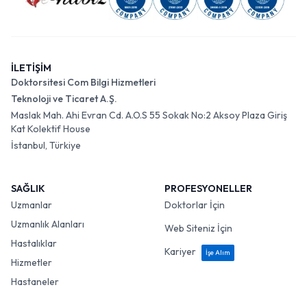
İLETİŞİM
Doktorsitesi Com Bilgi Hizmetleri
Teknoloji ve Ticaret A.Ş.
Maslak Mah. Ahi Evran Cd. A.O.S 55 Sokak No:2 Aksoy Plaza Giriş
Kat Kolektif House
İstanbul, Türkiye
SAĞLIK
PROFESYONELLER
Uzmanlar
Doktorlar İçin
Uzmanlık Alanları
Web Siteniz İçin
Hastalıklar
Kariyer
İşe Alım
Hizmetler
Hastaneler