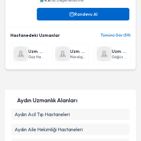
4.8
(
18
) Değerlendirme
Randevu Al
Hastanedeki Uzmanlar
Tümünü Gör (59)
Uzm. Dr. Şerefhan Özusan
Uzm. Dr. Yaşar Bakırcı
Uzm. Dr. Gülsüm Gürses
Göz Hastalıkları
Nöroloji (Beyin ve Sinir Hastalıkları)
Göğüs Cerrahisi
Aydın Uzmanlık Alanları
Aydın
Acil Tıp
Hastaneleri
Aydın
Aile Hekimliği
Hastaneleri