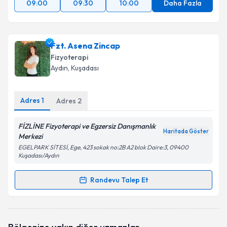
09:00
09:30
10:00
Daha Fazla
Fzt. Asena Zincap
Fizyoterapi
Aydın
, Kuşadası
Adres
1
Adres
2
FİZLİNE Fizyoterapi ve Egzersiz Danışmanlık
Haritada Göster
Merkezi
EGELPARK SİTESİ, Ege, 423 sokak no:2B A2 blok Daire:3, 09400
Kuşadası/Aydın
Randevu Talep Et
Randevu Takvimi Talebi
Fzt. Asena Zincap
için randevu takvimi talebi