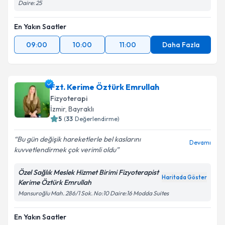
Daire: 25
En Yakın Saatler
09:00
10:00
11:00
Daha Fazla
Fzt. Kerime Öztürk Emrullah
Fizyoterapi
İzmir
, Bayraklı
5
(
33
Değerlendirme)
Bu gün değişik hareketlerle bel kaslarını
Devamı
kuvvetlendirmek çok verimli oldu
Özel Sağlık Meslek Hizmet Birimi Fizyoterapist
Haritada Göster
Kerime Öztürk Emrullah
Mansuroğlu Mah. 286/1 Sok. No:10 Daire:16 Modda Suites
En Yakın Saatler