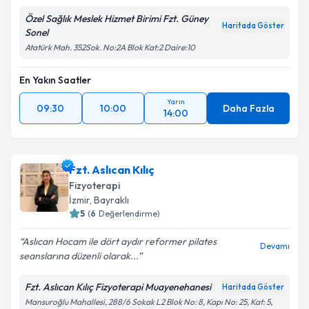
Özel Sağlık Meslek Hizmet Birimi Fzt. Güney
Haritada Göster
Sonel
Atatürk Mah. 352Sok. No:2A Blok Kat:2 Daire:10
En Yakın Saatler
Yarın
09:30
10:00
Daha Fazla
14:00
Fzt. Aslıcan Kılıç
Fizyoterapi
İzmir
, Bayraklı
5
(
6
Değerlendirme)
Aslıcan Hocam ile dört aydır reformer pilates
Devamı
seanslarına düzenli olarak...
Fzt. Aslıcan Kılıç Fizyoterapi Muayenehanesi
Haritada Göster
Mansuroğlu Mahallesi, 288/6 Sokak L2 Blok No: 8, Kapı No: 25, Kat: 5,