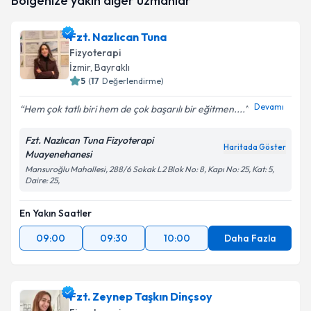
Bölgenize yakın diğer uzmanlar
oluşturun. Size bu uzmandan randevu almanız için bir
takvim hazırlandığında e-posta ile bilgilendireceğiz.
Fzt. Nazlıcan Tuna
E-posta Adresiniz
Fizyoterapi
İzmir
, Bayraklı
5
(
17
Değerlendirme)
Devamı
Hem çok tatlı biri hem de çok başarılı bir eğitmen....
Kişisel verilerimin işlenmesine ilişkin
Aydınlatma
Metni
'ni okudum ve kişisel verilerimin belirtilen
Fzt. Nazlıcan Tuna Fizyoterapi
kapsamda işlenmesini kabul ediyorum.
Haritada Göster
Muayenehanesi
Mansuroğlu Mahallesi, 288/6 Sokak L2 Blok No: 8, Kapı No: 25, Kat: 5,
Daire: 25,
Takvim Talebini Gönder
En Yakın Saatler
09:00
09:30
10:00
Daha Fazla
Fzt. Zeynep Taşkın Dinçsoy