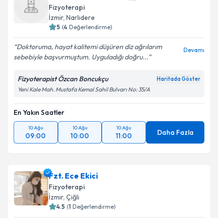
Fizyoterapi
İzmir
, Narlıdere
5
(
4
Değerlendirme)
Doktoruma, hayat kalitemi düşüren diz ağrılarım
Devamı
sebebiyle başvurmuştum. Uyguladığı doğru...
Fizyoterapist Özcan Boncukçu
Haritada Göster
Yeni Kale Mah. Mustafa Kemal Sahil Bulvarı No: 35/A
En Yakın Saatler
10 Ağu
10 Ağu
10 Ağu
Daha Fazla
09:00
10:00
11:00
Fzt. Ece Ekici
Fizyoterapi
İzmir
, Çiğli
4.5
(
1
Değerlendirme)