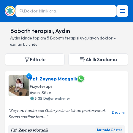
Doktor, klinik ara...
Bobath terapisi, Aydın
Aydın
içinde toplam
5
Bobath terapisi
uygulayan doktor -
uzman bulundu
Filtrele
Akıllı Sıralama
Fzt. Zeynep Mozgallı
Fizyoterapi
Aydın
, Söke
5
(
15
Değerlendirme)
Zeynep hanim cok Guleryuzlu ve isinde profesyonel.
Devamı
Seans saatiniz tam...
Fzt. Zeynep Mozgallı
Haritada Göster