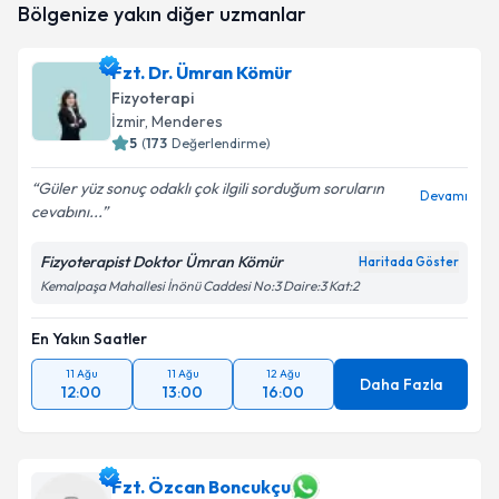
Bölgenize yakın diğer uzmanlar
oluşturun. Size bu uzmandan randevu almanız için bir
takvim hazırlandığında e-posta ile bilgilendireceğiz.
Fzt. Dr. Ümran Kömür
E-posta Adresiniz
Fizyoterapi
İzmir
, Menderes
5
(
173
Değerlendirme)
Güler yüz sonuç odaklı çok ilgili sorduğum soruların
Kişisel verilerimin işlenmesine ilişkin
Aydınlatma
Devamı
cevabını...
Metni
'ni okudum ve kişisel verilerimin belirtilen
kapsamda işlenmesini kabul ediyorum.
Fizyoterapist Doktor Ümran Kömür
Haritada Göster
Kemalpaşa Mahallesi İnönü Caddesi No:3 Daire:3 Kat:2
Takvim Talebini Gönder
En Yakın Saatler
11 Ağu
11 Ağu
12 Ağu
Daha Fazla
12:00
13:00
16:00
Fzt. Özcan Boncukçu