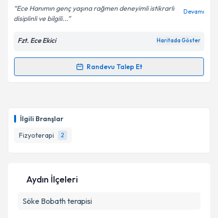
Ece Hanımın genç yaşına rağmen deneyimli istikrarlı
Devamı
disiplinli ve bilgili...
Fzt. Ece Ekici
Haritada Göster
Randevu Talep Et
Randevu Takvimi Talebi
Fzt. Ece Ekici
için randevu takvimi talebi oluşturun.
Size bu uzmandan randevu almanız için bir takvim
İlgili Branşlar
hazırlandığında e-posta ile bilgilendireceğiz.
Fizyoterapi
2
E-posta Adresiniz
Aydın İlçeleri
Kişisel verilerimin işlenmesine ilişkin
Aydınlatma
Söke
Bobath terapisi
Metni
'ni okudum ve kişisel verilerimin belirtilen
kapsamda işlenmesini kabul ediyorum.