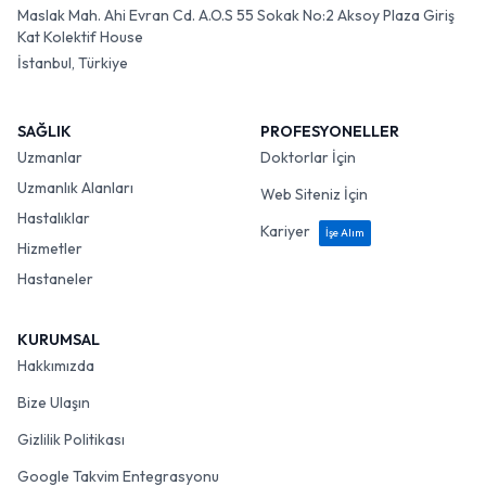
Maslak Mah. Ahi Evran Cd. A.O.S 55 Sokak No:2 Aksoy Plaza Giriş
Kat Kolektif House
İstanbul, Türkiye
SAĞLIK
PROFESYONELLER
Uzmanlar
Doktorlar İçin
Uzmanlık Alanları
Web Siteniz İçin
Hastalıklar
Kariyer
İşe Alım
Hizmetler
Hastaneler
KURUMSAL
Hakkımızda
Bize Ulaşın
Gizlilik Politikası
Google Takvim Entegrasyonu