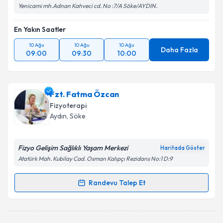
Yenicami mh.Adnan Kahveci cd. No :7/A Söke/AYDIN.
En Yakın Saatler
10 Ağu
10 Ağu
10 Ağu
Daha Fazla
09:00
09:30
10:00
Fzt. Fatma Özcan
Fizyoterapi
Aydın
, Söke
Fizyo Gelişim Sağlıklı Yaşam Merkezi
Haritada Göster
Atatürk Mah. Kubilay Cad. Osman Kalıpçı Rezidans No:1 D:9
Randevu Talep Et
Randevu Takvimi Talebi
Fzt. Fatma Özcan
için randevu takvimi talebi