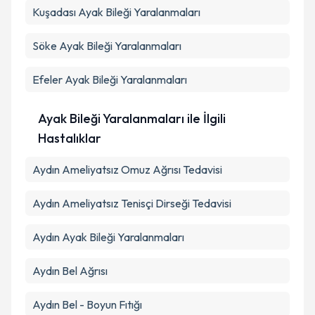
Kuşadası
Metni
Ayak Bileği Yaralanmaları
'ni okudum ve kişisel verilerimin belirtilen
kapsamda işlenmesini kabul ediyorum.
Söke
Ayak Bileği Yaralanmaları
Takvim Talebini Gönder
Efeler
Ayak Bileği Yaralanmaları
Ayak Bileği Yaralanmaları ile İlgili
Hastalıklar
Aydın Ameliyatsız Omuz Ağrısı Tedavisi
Aydın Ameliyatsız Tenisçi Dirseği Tedavisi
Aydın Ayak Bileği Yaralanmaları
Aydın Bel Ağrısı
Aydın Bel - Boyun Fıtığı