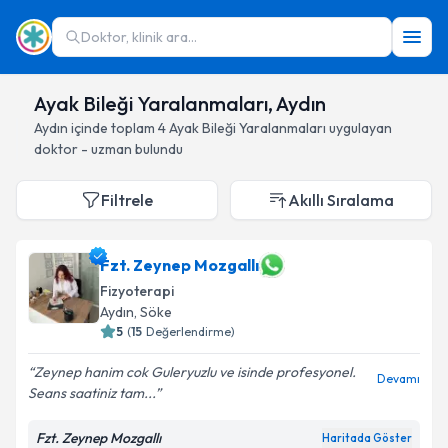
Doktor, klinik ara...
Ayak Bileği Yaralanmaları, Aydın
Aydın
içinde toplam
4
Ayak Bileği Yaralanmaları
uygulayan
doktor - uzman bulundu
Filtrele
Akıllı Sıralama
Fzt. Zeynep Mozgallı
Fizyoterapi
Aydın
, Söke
5
(
15
Değerlendirme)
Zeynep hanim cok Guleryuzlu ve isinde profesyonel.
Devamı
Seans saatiniz tam...
Fzt. Zeynep Mozgallı
Haritada Göster