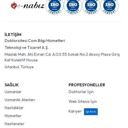
İLETİŞİM
Doktorsitesi Com Bilgi Hizmetleri
Teknoloji ve Ticaret A.Ş.
Maslak Mah. Ahi Evran Cd. A.O.S 55 Sokak No:2 Aksoy Plaza Giriş
Kat Kolektif House
İstanbul, Türkiye
SAĞLIK
PROFESYONELLER
Uzmanlar
Doktorlar İçin
Uzmanlık Alanları
Web Siteniz İçin
Hastalıklar
Kariyer
İşe Alım
Hizmetler
Hastaneler