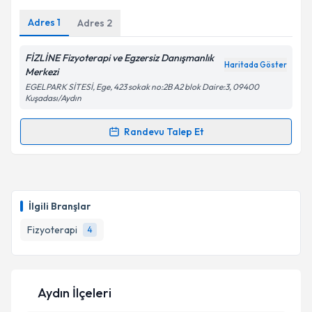
E-posta Adresiniz
Adres
1
Adres
2
FİZLİNE Fizyoterapi ve Egzersiz Danışmanlık
Haritada Göster
Kişisel verilerimin işlenmesine ilişkin
Aydınlatma
Merkezi
Metni
'ni okudum ve kişisel verilerimin belirtilen
EGELPARK SİTESİ, Ege, 423 sokak no:2B A2 blok Daire:3, 09400
kapsamda işlenmesini kabul ediyorum.
Kuşadası/Aydın
Randevu Talep Et
Randevu Takvimi Talebi
Takvim Talebini Gönder
Fzt. Asena Zincap
için randevu takvimi talebi
oluşturun. Size bu uzmandan randevu almanız için bir
İlgili Branşlar
takvim hazırlandığında e-posta ile bilgilendireceğiz.
Fizyoterapi
4
E-posta Adresiniz
Aydın İlçeleri
Kişisel verilerimin işlenmesine ilişkin
Aydınlatma