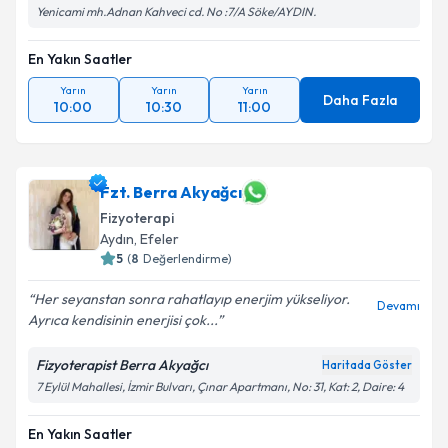
Yenicami mh.Adnan Kahveci cd. No :7/A Söke/AYDIN.
En Yakın Saatler
Yarın
Yarın
Yarın
Daha Fazla
10:00
10:30
11:00
Fzt. Berra Akyağcı
Fizyoterapi
Aydın
, Efeler
5
(
8
Değerlendirme)
Her seyanstan sonra rahatlayıp enerjim yükseliyor.
Devamı
Ayrıca kendisinin enerjisi çok...
Fizyoterapist Berra Akyağcı
Haritada Göster
7 Eylül Mahallesi, İzmir Bulvarı, Çınar Apartmanı, No: 31, Kat: 2, Daire: 4
En Yakın Saatler