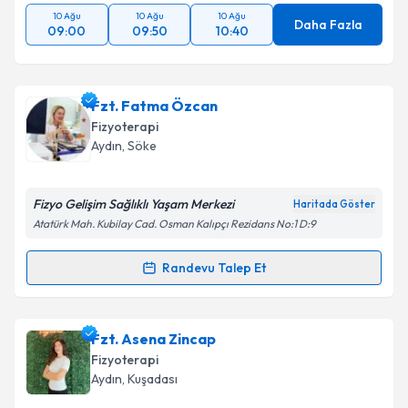
10 Ağu
10 Ağu
10 Ağu
Daha Fazla
09:00
09:50
10:40
Fzt. Fatma Özcan
Fizyoterapi
Aydın
, Söke
Fizyo Gelişim Sağlıklı Yaşam Merkezi
Haritada Göster
Atatürk Mah. Kubilay Cad. Osman Kalıpçı Rezidans No:1 D:9
Randevu Talep Et
Randevu Takvimi Talebi
Fzt. Fatma Özcan
için randevu takvimi talebi
Fzt. Asena Zincap
oluşturun. Size bu uzmandan randevu almanız için bir
Fizyoterapi
takvim hazırlandığında e-posta ile bilgilendireceğiz.
Aydın
, Kuşadası