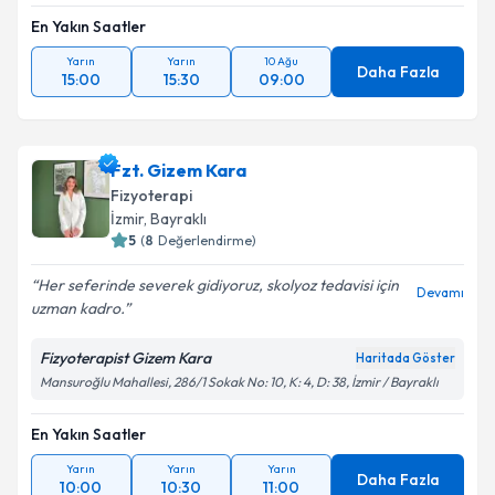
En Yakın Saatler
Yarın
Yarın
10 Ağu
Daha Fazla
15:00
15:30
09:00
Fzt. Gizem Kara
Fizyoterapi
İzmir
, Bayraklı
5
(
8
Değerlendirme)
Her seferinde severek gidiyoruz, skolyoz tedavisi için
Devamı
uzman kadro.
Fizyoterapist Gizem Kara
Haritada Göster
Mansuroğlu Mahallesi, 286/1 Sokak No: 10, K: 4, D: 38, İzmir / Bayraklı
En Yakın Saatler
Yarın
Yarın
Yarın
Daha Fazla
10:00
10:30
11:00