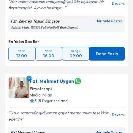
Her adımı hastanın anlayacağı şekilde açıklayan bir
Devamı
fizyoterapist. Ayrıca hastaya...
Fzt. Zeynep Taşkın Dinçsoy
Haritada Göster
Adalet Mah. 1593/1 Sok No:5 H5 Blok Daire:1
En Yakın Saatler
Yarın
Yarın
10 Ağu
Daha Fazla
12:00
16:00
09:00
Fzt. Mehmet Uygun
Fizyoterapi
Muğla
, Milas
5
(
5
Değerlendirme)
Uzun zamandır gidiyorum gayet memnunum teşekkür
Devamı
ederim
Fzt Mehmet Uygun
Haritada Göster