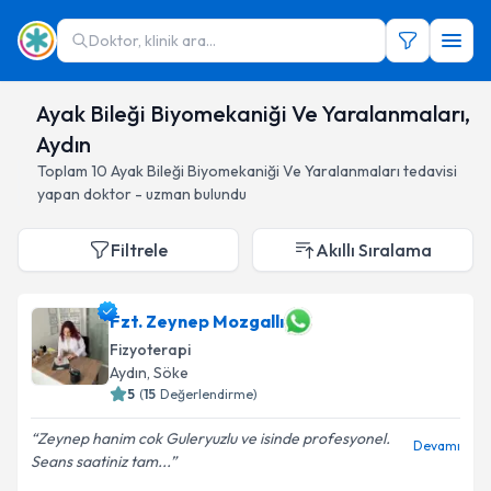
Doktor, klinik ara...
Ayak Bileği Biyomekaniği Ve Yaralanmaları,
Aydın
Toplam
10
Ayak Bileği Biyomekaniği Ve Yaralanmaları
tedavisi
yapan doktor - uzman bulundu
Filtrele
Akıllı Sıralama
Fzt. Zeynep Mozgallı
Fizyoterapi
Aydın
, Söke
5
(
15
Değerlendirme)
Zeynep hanim cok Guleryuzlu ve isinde profesyonel.
Devamı
Seans saatiniz tam...