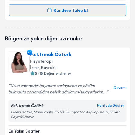
Randevu Talep Et
Randevu Takvimi Talebi
Fzt. Asena Zincap
için randevu takvimi talebi
Bölgenize yakın diğer uzmanlar
oluşturun. Size bu uzmandan randevu almanız için bir
takvim hazırlandığında e-posta ile bilgilendireceğiz.
Fzt. Irmak Öztürk
E-posta Adresiniz
Fizyoterapi
İzmir
, Bayraklı
5
(
15
Değerlendirme)
Uzun zamandır hayatımı zorlaştıran ve çözüm
Kişisel verilerimin işlenmesine ilişkin
Aydınlatma
Devamı
bulmakta zorlandığım pelvik ağrılarım/şikayetlerim...
Metni
'ni okudum ve kişisel verilerimin belirtilen
kapsamda işlenmesini kabul ediyorum.
Fzt. Irmak Öztürk
Haritada Göster
Lider Centrio, Mansuroğlu, 1593/1. Sk. inşaat no:4 iç kapı no:71, 35540
Bayraklı/İzmir
Takvim Talebini Gönder
En Yakın Saatler