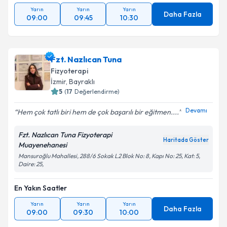
Yarın
Yarın
Yarın
Daha Fazla
09:00
09:45
10:30
Fzt. Nazlıcan Tuna
Fizyoterapi
İzmir
, Bayraklı
5
(
17
Değerlendirme)
Devamı
Hem çok tatlı biri hem de çok başarılı bir eğitmen....
Fzt. Nazlıcan Tuna Fizyoterapi
Haritada Göster
Muayenehanesi
Mansuroğlu Mahallesi, 288/6 Sokak L2 Blok No: 8, Kapı No: 25, Kat: 5,
Daire: 25,
En Yakın Saatler
Yarın
Yarın
Yarın
Daha Fazla
09:00
09:30
10:00