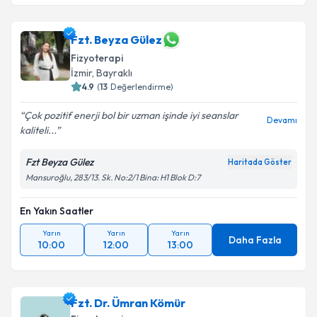
Fzt. Beyza Gülez
Fizyoterapi
İzmir
, Bayraklı
4.9
(
13
Değerlendirme)
Çok pozitif enerji bol bir uzman işinde iyi seanslar
Devamı
kaliteli...
Fzt Beyza Gülez
Haritada Göster
Mansuroğlu, 283/13. Sk. No:2/1 Bina: H1 Blok D:7
En Yakın Saatler
Yarın
Yarın
Yarın
Daha Fazla
10:00
12:00
13:00
Fzt. Dr. Ümran Kömür