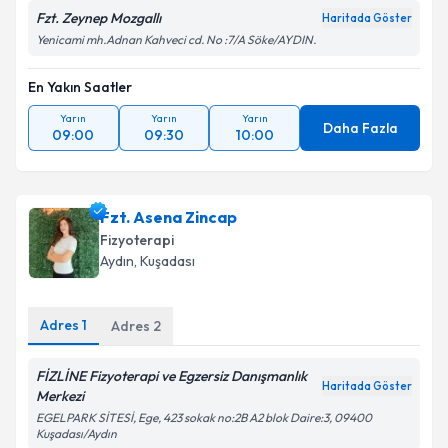
Fzt. Zeynep Mozgallı
Haritada Göster
Yenicami mh.Adnan Kahveci cd. No :7/A Söke/AYDIN.
En Yakın Saatler
Yarın
Yarın
Yarın
Daha Fazla
09:00
09:30
10:00
Fzt. Asena Zincap
Fizyoterapi
Aydın
, Kuşadası
Adres
1
Adres
2
FİZLİNE Fizyoterapi ve Egzersiz Danışmanlık
Haritada Göster
Merkezi
EGELPARK SİTESİ, Ege, 423 sokak no:2B A2 blok Daire:3, 09400
Kuşadası/Aydın