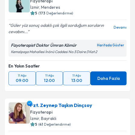
Fizyoterapi
İzmir
, Menderes
5
(
173
Değerlendirme)
Güler yüz sonuç odaklı çok ilgili sorduğum soruların
Devamı
cevabını...
Fizyoterapist Doktor Ümran Kömür
Haritada Göster
Kemalpaşa Mahallesi İnönü Caddesi No:3 Daire:3 Kat:2
En Yakın Saatler
11 Ağu
11 Ağu
11 Ağu
Daha Fazla
09:00
12:00
13:00
Fzt. Zeynep Taşkın Dinçsoy
Fizyoterapi
İzmir
, Bayraklı
5
(
41
Değerlendirme)