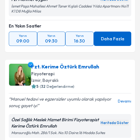
İsmet Paşa Mahallesi Ahmet Taner Kışlalı Caddesi Yıldız Apartmanı No11
K1 D8 Muğla Milas
En Yakın Saatler
Yarın
Yarın
Yarın
Daha Fazla
09:00
09:30
16:30
Fzt. Kerime Öztürk Emrullah
Fizyoterapi
İzmir
, Bayraklı
5
(
32
Değerlendirme)
Manuel tedavi ve egzersizler uyumlu olarak yapılıyor
Devamı
sonuç gayet iyi
Özel Sağlık Meslek Hizmet Birimi Fizyoterapist
Haritada Göster
Kerime Öztürk Emrullah
Mansuroğlu Mah. 286/1 Sok. No:10 Daire:16 Modda Suites