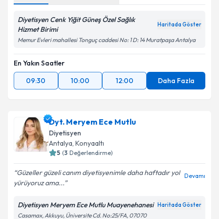
Diyetisyen Cenk Yiğit Güneş Özel Sağlık
Haritada Göster
Hizmet Birimi
Memur Evleri mahallesi Tonguç caddesi No: 1 D: 14 Muratpaşa Antalya
En Yakın Saatler
09:30
10:00
12:00
Daha Fazla
Dyt. Meryem Ece Mutlu
Diyetisyen
Antalya
, Konyaaltı
5
(
3
Değerlendirme)
Güzeller güzeli canım diyetisyenimle daha haftadır yol
Devamı
yürüyoruz ama...
Diyetisyen Meryem Ece Mutlu Muayenehanesi
Haritada Göster
Casamax, Akkuyu, Üniversite Cd. No:25/FA, 07070