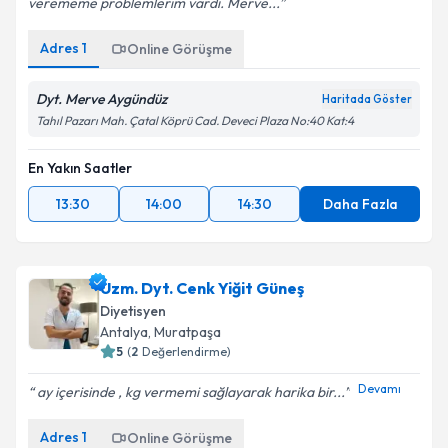
verememe problemlerim vardı. Merve...
Adres
1
Online Görüşme
Dyt. Merve Aygündüz
Haritada Göster
Tahıl Pazarı Mah. Çatal Köprü Cad. Deveci Plaza No:40 Kat:4
En Yakın Saatler
13:30
14:00
14:30
Daha Fazla
Uzm. Dyt. Cenk Yiğit Güneş
Diyetisyen
Antalya
, Muratpaşa
5
(
2
Değerlendirme)
Devamı
ay içerisinde , kg vermemi sağlayarak harika bir...
Adres
1
Online Görüşme