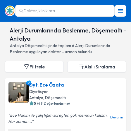
Doktor, klinik ara...
Alerji Durumlarında Beslenme, Döşemealtı -
Antalya
Antalya
Döşemealtı
içinde toplam
6
Alerji Durumlarında
Beslenme
uygulayan doktor - uzman bulundu
Filtrele
Akıllı Sıralama
Dyt. Ece Özata
Diyetisyen
Antalya
, Döşemealtı
5
(
49
Değerlendirme)
Ece Hanım ile çalıştığım süreçten çok memnun kaldım.
Devamı
Her zaman...