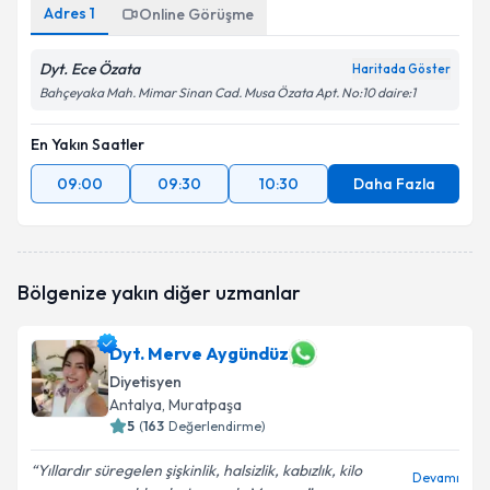
Adres
1
Online Görüşme
Dyt. Ece Özata
Haritada Göster
Bahçeyaka Mah. Mimar Sinan Cad. Musa Özata Apt. No:10 daire:1
En Yakın Saatler
09:00
09:30
10:30
Daha Fazla
Bölgenize yakın diğer uzmanlar
Dyt. Merve Aygündüz
Diyetisyen
Antalya
, Muratpaşa
5
(
163
Değerlendirme)
Yıllardır süregelen şişkinlik, halsizlik, kabızlık, kilo
Devamı