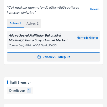
E-posta Adresiniz
Çok nazik bir hanımefendi, güler yüzlü saatlerce
Devamı
konuşsun dinlerim.
Adres
1
Adres
2
Kişisel verilerimin işlenmesine ilişkin
Aydınlatma
Metni
'ni okudum ve kişisel verilerimin belirtilen
kapsamda işlenmesini kabul ediyorum.
Aile ve Sosyal Politikalar Bakanlığı İl
Haritada Göster
Müdürlüğü Bafra Sosyal Hizmet Merkezi
Cumhuriyet, Hükümet Cd. No:4, 55400
Takvim Talebini Gönder
Randevu Talep Et
Randevu Takvimi Talebi
Dyt. Zübeyde Semiz
için randevu takvimi talebi
oluşturun. Size bu uzmandan randevu almanız için bir
İlgili Branşlar
takvim hazırlandığında e-posta ile bilgilendireceğiz.
Diyetisyen
1
E-posta Adresiniz