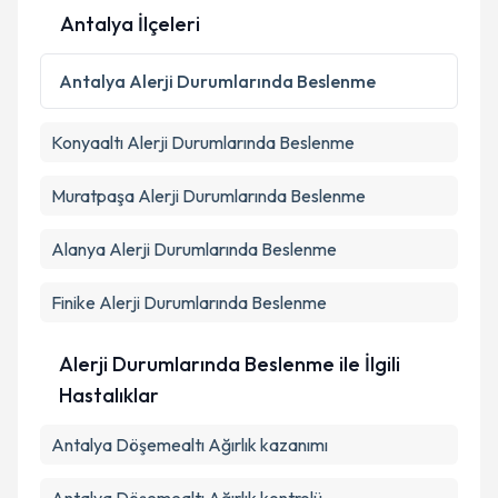
Antalya İlçeleri
Kişisel verilerimin işlenmesine ilişkin
Aydınlatma
Metni
'ni okudum ve kişisel verilerimin belirtilen
Antalya
Alerji Durumlarında Beslenme
kapsamda işlenmesini kabul ediyorum.
Konyaaltı
Alerji Durumlarında Beslenme
Takvim Talebini Gönder
Muratpaşa
Alerji Durumlarında Beslenme
Alanya
Alerji Durumlarında Beslenme
Finike
Alerji Durumlarında Beslenme
Alerji Durumlarında Beslenme ile İlgili
Hastalıklar
Antalya Döşemealtı Ağırlık kazanımı