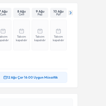
7 Ağu
8 Ağu
9 Ağu
10 Ağu
Cum
Cmt
Paz
Pzt
Takvim
Takvim
Takvim
Takvim
palıdır
kapalıdır
kapalıdır
kapalıdır
12 Ağu
Çar
16:00
Uygun Müsaitlik
akvimi Talebi
Mustafa Ünal
için randevu takvimi talebi oluşturun.
andan randevu almanız için bir takvim