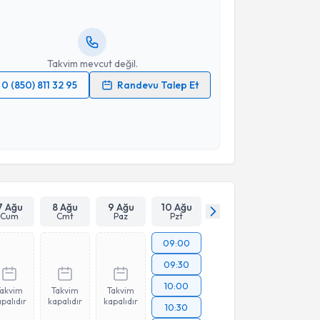
ında e-posta ile bilgilendireceğiz.
resiniz
Takvim mevcut değil.
0 (850) 811 32 95
Randevu Talep Et
 verilerimin işlenmesine ilişkin
Aydınlatma Metni
'ni
 ve kişisel verilerimin belirtilen kapsamda
esini kabul ediyorum.
Takvim Talebini Gönder
7 Ağu
8 Ağu
9 Ağu
10 Ağu
Cum
Cmt
Paz
Pzt
09:00
09:30
10:00
Takvim
Takvim
Takvim
palıdır
kapalıdır
kapalıdır
10:30