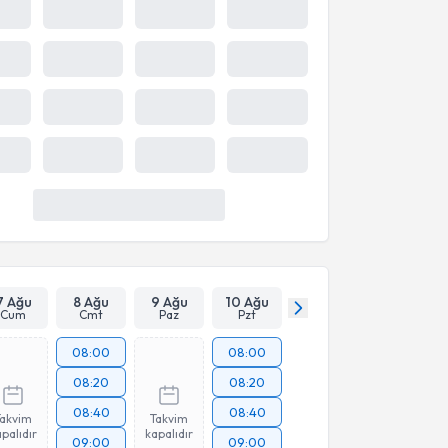
10:15
10:30
Takvim
Takvim
Takvim
palıdır
kapalıdır
kapalıdır
10:45
11:00
Daha Fazla Göster
7 Ağu
8 Ağu
9 Ağu
10 Ağu
Cum
Cmt
Paz
Pzt
08:00
08:00
08:20
08:20
08:40
08:40
Takvim
Takvim
palıdır
kapalıdır
09:00
09:00