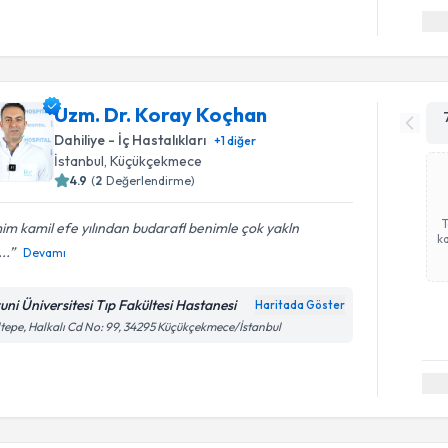
Uzm. Dr. Koray Koçhan
Dahiliye - İç Hastalıkları
+
1
diğer
İstanbul
,
Küçükçekmece
4.9
(
2
Değerlendirme)
im kamil efe yılından budarafl benimle çok yakln
ka
..
Devamı
runi Üniversitesi Tıp Fakültesi Hastanesi
Haritada Göster
tepe, Halkalı Cd No: 99, 34295 Küçükçekmece/İstanbul