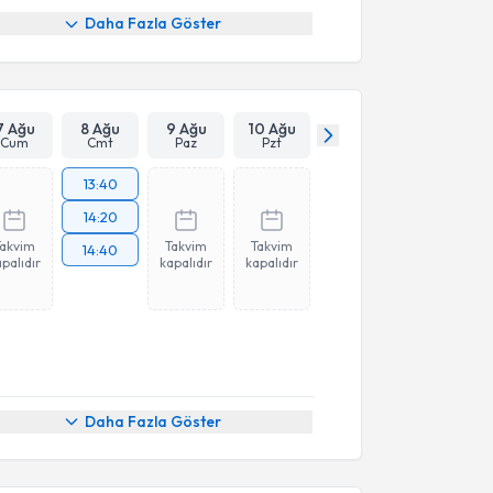
Daha Fazla Göster
7 Ağu
8 Ağu
9 Ağu
10 Ağu
Cum
Cmt
Paz
Pzt
13:40
14:20
Takvim
Takvim
Takvim
14:40
palıdır
kapalıdır
kapalıdır
Daha Fazla Göster