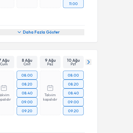
11:00
Daha Fazla Göster
7 Ağu
8 Ağu
9 Ağu
10 Ağu
Cum
Cmt
Paz
Pzt
08:00
08:00
08:20
08:20
08:40
08:40
Takvim
Takvim
palıdır
kapalıdır
09:00
09:00
09:20
09:20