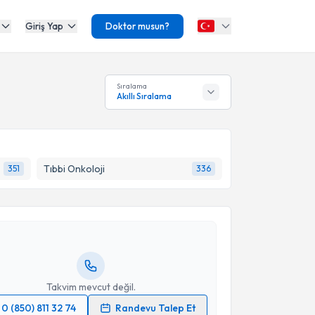
Giriş Yap
Doktor musun?
Sıralama
Akıllı Sıralama
akvimi Talebi
Tıbbi Onkoloji
351
336
Üyesi Ufuk Süleyman Taner
için randevu takvimi
turun. Size bu uzmandan randevu almanız için bir
rlandığında e-posta ile bilgilendireceğiz.
resiniz
Takvim mevcut değil.
0 (850) 811 32 74
Randevu Talep Et