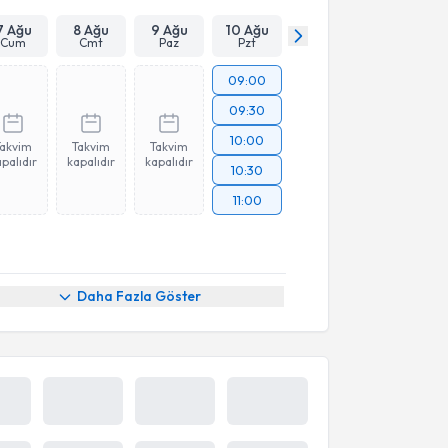
7 Ağu
8 Ağu
9 Ağu
10 Ağu
Cum
Cmt
Paz
Pzt
09:00
09:30
10:00
Takvim
Takvim
Takvim
palıdır
kapalıdır
kapalıdır
10:30
11:00
Daha Fazla Göster
7 Ağu
8 Ağu
9 Ağu
10 Ağu
Cum
Cmt
Paz
Pzt
09:30