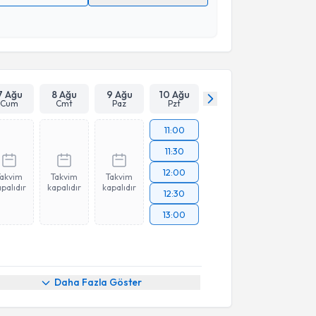
 verilerimin işlenmesine ilişkin
Aydınlatma Metni
'ni
 ve kişisel verilerimin belirtilen kapsamda
esini kabul ediyorum.
Takvim Talebini Gönder
7 Ağu
8 Ağu
9 Ağu
10 Ağu
Cum
Cmt
Paz
Pzt
11:00
11:30
12:00
Takvim
Takvim
Takvim
palıdır
kapalıdır
kapalıdır
12:30
13:00
Daha Fazla Göster