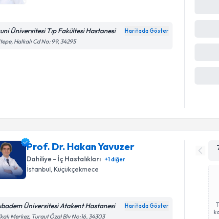
runi Üniversitesi Tıp Fakültesi Hastanesi
Haritada Göster
ka
tepe, Halkalı Cd No: 99, 34295
Prof. Dr. Hakan Yavuzer
Dahiliye - İç Hastalıkları
+
1
diğer
İstanbul
,
Küçükçekmece
ıbadem Üniversitesi Atakent Hastanesi
Haritada Göster
ka
kalı Merkez, Turgut Özal Blv No:16, 34303