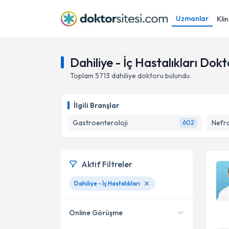
Uzmanlar
Klin
Dahiliye - İç Hastalıkları Dokt
Toplam
5713
dahiliye doktoru
bulundu.
İlgili Branşlar
Gastroenteroloji
Nefro
602
Aktif Filtreler
Dahiliye - İç Hastalıkları
Online Görüşme