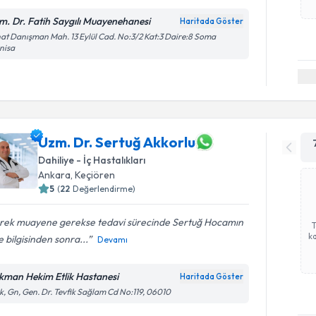
m. Dr. Fatih Saygılı Muayenehanesi
Haritada Göster
at Danışman Mah. 13 Eylül Cad. No:3/2 Kat:3 Daire:8 Soma
nisa
Uzm. Dr. Sertuğ Akkorlu
Dahiliye - İç Hastalıkları
Ankara
,
Keçiören
5
(
22
Değerlendirme)
rek muayene gerekse tedavi sürecinde Sertuğ Hocamın
ka
 bilgisinden sonra...
Devamı
kman Hekim Etlik Hastanesi
Haritada Göster
ik, Gn, Gen. Dr. Tevfik Sağlam Cd No:119, 06010