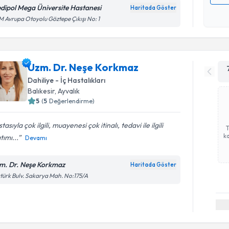
dipol Mega Üniversite Hastanesi
Haritada Göster
Kişisel
 Avrupa Otoyolu Göztepe Çıkışı No: 1
okudum
işlenm
Uzm. Dr. Neşe Korkmaz
Dahiliye - İç Hastalıkları
Balıkesir
,
Ayvalık
5
(
5
Değerlendirme)
tasıyla çok ilgili, muayenesi çok itinalı, tedavi ile ilgili
ka
tımı...
Devamı
m. Dr. Neşe Korkmaz
Haritada Göster
türk Bulv. Sakarya Mah. No:175/A