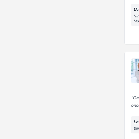
Uz
Nih
Ma
Ge
önce
Lo
Etl