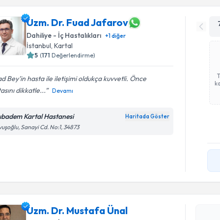
Uzm. Dr. Fuad Jafarov
Dahiliye - İç Hastalıkları
+
1
diğer
İstanbul
,
Kartal
5
(
171
Değerlendirme)
d Bey'in hasta ile iletişimi oldukça kuvvetli. Önce
ka
asını dikkatle...
Devamı
ıbadem Kartal Hastanesi
Haritada Göster
uşoğlu, Sanayi Cd. No:1, 34873
Randevu T
Uzm. Dr. 
Uzm. Dr. Mustafa Ünal
Size bu uzm