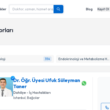
ikler
Blog
Kayıt Ol
orları
Randevu T
loji
Endokrinoloji ve Metabolizma Hastalıkları
354
Dr. Öğr. 
talebi oluş
Dr. Öğr. Üyesi Ufuk Süleyman
takvim hazı
Taner
E-posta Ad
Dahiliye - İç Hastalıkları
İstanbul
,
Bağcılar