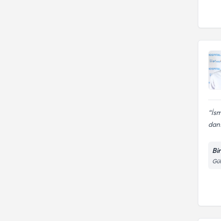
İsm
dan.
Bi
Gül