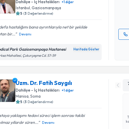
Dahiliye - İç Hastalıkları
+
1
diğer
hazırlandığ
İstanbul
,
Gaziosmanpaşa
5
(
3
Değerlendirme)
E-posta Ad
 defa hastalığımı bana ayrıntılarıyla net bir şekilde
tan bir...
Devamı
Kişisel
okudum
dical Park Gaziosmanpaşa Hastanesi
Haritada Göster
işlenm
kez Mahallesi, Çukurçeşme Cd. 57-59
Uzm. Dr. Fatih Saygılı
Dahiliye - İç Hastalıkları
+
1
diğer
Manisa
,
Soma
5
(
3
Değerlendirme)
taya yaklaşımı tedavi süreci işlem sonrası takibi
ka
ılmaz yıllardır süren...
Devamı