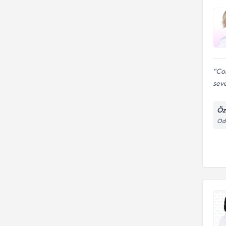
Cok
seve
Öz
Odu