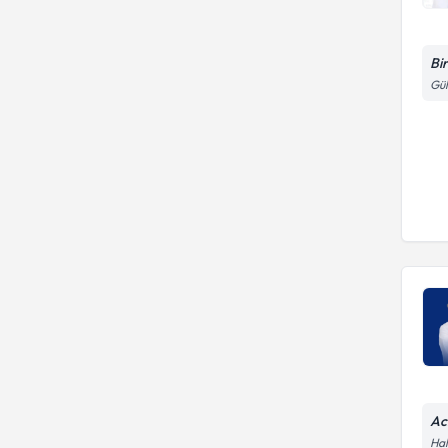
Bi
Gül
Ac
Hal