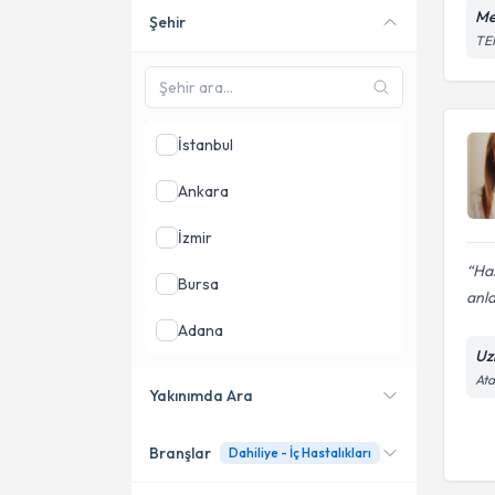
Me
Şehir
Online danışmanlık sunan
TEM
uzmanları göster
İstanbul
Ankara
İzmir
Has
Bursa
anla
Adana
Uz
Antalya
Ata
Yakınımda Ara
Konya
Branşlar
Dahiliye - İç Hastalıkları
Konumuma yakın uzmanları
göster