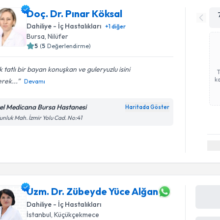
Doç. Dr. Pınar Köksal
Dahiliye - İç Hastalıkları
+
1
diğer
Bursa
,
Nilüfer
5
(
5
Değerlendirme)
 tatlı bir bayan konuşkan ve guleryuzlu isini
ka
rek...
Devamı
el Medicana Bursa Hastanesi
Haritada Göster
nluk Mah. İzmir Yolu Cad. No:41
Uzm. Dr. Zübeyde Yüce Alğan
Dahiliye - İç Hastalıkları
İstanbul
,
Küçükçekmece