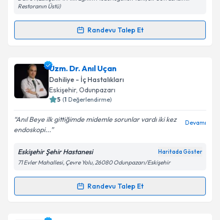
Restoranın Üstü)
Kişisel verilerimin işlenmesine ilişkin
Aydınlatma
Metni
'ni okudum ve kişisel verilerimin belirtilen
Randevu Talep Et
kapsamda işlenmesini kabul ediyorum.
Randevu Takvimi Talebi
Takvim Talebini Gönder
Prof. Dr. Timuçin Kaşifoğlu
için randevu takvimi
Uzm. Dr. Anıl Uçan
talebi oluşturun. Size bu uzmandan randevu almanız
Dahiliye - İç Hastalıkları
için bir takvim hazırlandığında e-posta ile
Eskişehir
,
Odunpazarı
bilgilendireceğiz.
5
(
1
Değerlendirme)
E-posta Adresiniz
Anıl Beye ilk gittiğimde midemle sorunlar vardı iki kez
Devamı
endoskopi...
Eskişehir Şehir Hastanesi
Haritada Göster
71 Evler Mahallesi, Çevre Yolu, 26080 Odunpazarı/Eskişehir
Kişisel verilerimin işlenmesine ilişkin
Aydınlatma
Metni
'ni okudum ve kişisel verilerimin belirtilen
kapsamda işlenmesini kabul ediyorum.
Randevu Talep Et
Randevu Takvimi Talebi
Takvim Talebini Gönder