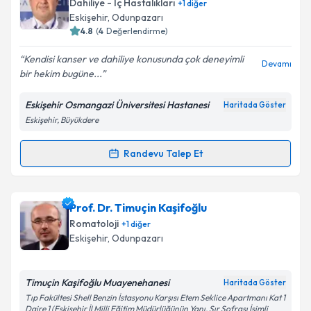
Dahiliye - İç Hastalıkları
+
1
diğer
takvim hazırlandığında e-posta ile bilgilendireceğiz.
Takvim Talebini Gönder
Eskişehir
,
Odunpazarı
4.8
(
4
Değerlendirme)
E-posta Adresiniz
Kendisi kanser ve dahiliye konusunda çok deneyimli
Devamı
bir hekim bugüne...
Eskişehir Osmangazi Üniversitesi Hastanesi
Haritada Göster
Kişisel verilerimin işlenmesine ilişkin
Aydınlatma
Eskişehir, Büyükdere
Metni
'ni okudum ve kişisel verilerimin belirtilen
kapsamda işlenmesini kabul ediyorum.
Randevu Talep Et
Randevu Takvimi Talebi
Takvim Talebini Gönder
Prof. Dr. Murat Dinçer
için randevu takvimi talebi
Prof. Dr. Timuçin Kaşifoğlu
oluşturun. Size bu uzmandan randevu almanız için bir
Romatoloji
+
1
diğer
takvim hazırlandığında e-posta ile bilgilendireceğiz.
Eskişehir
,
Odunpazarı
E-posta Adresiniz
Timuçin Kaşifoğlu Muayenehanesi
Haritada Göster
Tıp Fakültesi Shell Benzin İstasyonu Karşısı Etem Seklice Apartmanı Kat 1
Daire 1 (Eskişehir İl Milli Eğitim Müdürlüğünün Yanı, Sır Sofrası İsimli