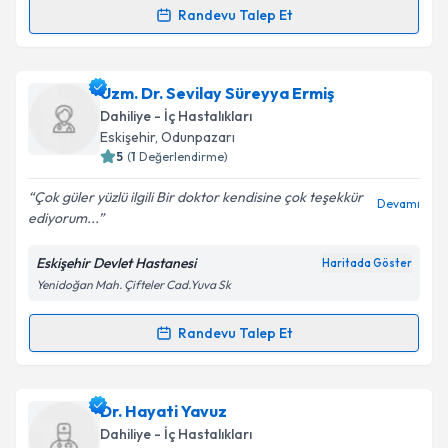
Kişisel verilerimin işlenmesine ilişkin
Aydınlatma
Randevu Talep Et
Randevu Takvimi Talebi
Metni
'ni okudum ve kişisel verilerimin belirtilen
kapsamda işlenmesini kabul ediyorum.
Dr. Mehmet Bahri Ülkü
için randevu takvimi talebi
Uzm. Dr. Sevilay Süreyya Ermiş
oluşturun. Size bu uzmandan randevu almanız için bir
Takvim Talebini Gönder
Dahiliye - İç Hastalıkları
takvim hazırlandığında e-posta ile bilgilendireceğiz.
Eskişehir
,
Odunpazarı
5
(
1
Değerlendirme)
E-posta Adresiniz
Çok güler yüzlü ilgili Bir doktor kendisine çok teşekkür
Devamı
ediyorum...
Eskişehir Devlet Hastanesi
Haritada Göster
Kişisel verilerimin işlenmesine ilişkin
Aydınlatma
Yenidoğan Mah. Çifteler Cad.Yuva Sk
Metni
'ni okudum ve kişisel verilerimin belirtilen
kapsamda işlenmesini kabul ediyorum.
Randevu Talep Et
Randevu Takvimi Talebi
Takvim Talebini Gönder
Uzm. Dr. Sevilay Süreyya Ermiş
için randevu takvimi
Dr. Hayati Yavuz
talebi oluşturun. Size bu uzmandan randevu almanız
Dahiliye - İç Hastalıkları