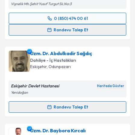
Vişnelik Mh.Şehit Yusuf Turgut Sk.No:3
0 (850) 474 00 61
Randevu Takvimi Talebi
Randevu Talep Et
Uzm. Dr. Mustafa Tektaş
için randevu takvimi talebi
oluşturun. Size bu uzmandan randevu almanız için bir
Uzm. Dr. Abdulkadir Sağdıç
takvim hazırlandığında e-posta ile bilgilendireceğiz.
Dahiliye - İç Hastalıkları
E-posta Adresiniz
Eskişehir
,
Odunpazarı
Eskişehir Devlet Hastanesi
Haritada Göster
Yenidoğan
Kişisel verilerimin işlenmesine ilişkin
Aydınlatma
Metni
'ni okudum ve kişisel verilerimin belirtilen
Randevu Talep Et
kapsamda işlenmesini kabul ediyorum.
Randevu Takvimi Talebi
Takvim Talebini Gönder
Uzm. Dr. Abdulkadir Sağdıç
için randevu takvimi
Uzm. Dr. Baybora Kırcalı