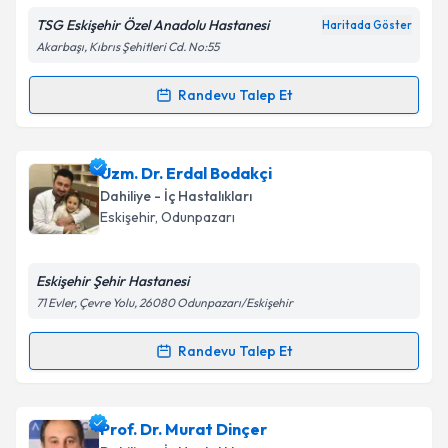
TSG Eskişehir Özel Anadolu Hastanesi
Haritada Göster
Kişisel verilerimin işlenmesine ilişkin
Aydınlatma
Akarbaşı, Kıbrıs Şehitleri Cd. No:55
Metni
'ni okudum ve kişisel verilerimin belirtilen
kapsamda işlenmesini kabul ediyorum.
Randevu Talep Et
Randevu Takvimi Talebi
Takvim Talebini Gönder
Uzm. Dr. Cihanşah Akdoğan
için randevu takvimi
Uzm. Dr. Erdal Bodakçi
talebi oluşturun. Size bu uzmandan randevu almanız
Dahiliye - İç Hastalıkları
için bir takvim hazırlandığında e-posta ile
Eskişehir
,
Odunpazarı
bilgilendireceğiz.
E-posta Adresiniz
Eskişehir Şehir Hastanesi
71 Evler, Çevre Yolu, 26080 Odunpazarı/Eskişehir
Randevu Talep Et
Randevu Takvimi Talebi
Kişisel verilerimin işlenmesine ilişkin
Aydınlatma
Metni
'ni okudum ve kişisel verilerimin belirtilen
kapsamda işlenmesini kabul ediyorum.
Uzm. Dr. Erdal Bodakçi
için randevu takvimi talebi
Prof. Dr. Murat Dinçer
oluşturun. Size bu uzmandan randevu almanız için bir