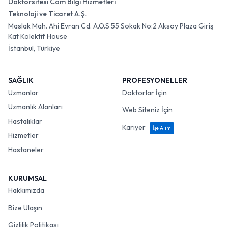
Doktorsitesi Com Bilgi Hizmetleri
Teknoloji ve Ticaret A.Ş.
Maslak Mah. Ahi Evran Cd. A.O.S 55 Sokak No:2 Aksoy Plaza Giriş
Kat Kolektif House
İstanbul, Türkiye
SAĞLIK
PROFESYONELLER
Uzmanlar
Doktorlar İçin
Uzmanlık Alanları
Web Siteniz İçin
Hastalıklar
Kariyer
İşe Alım
Hizmetler
Hastaneler
KURUMSAL
Hakkımızda
Bize Ulaşın
Gizlilik Politikası