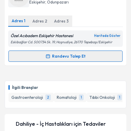
için bir takvim hazırlandığında e-posta ile
Eskişehir
,
Odunpazarı
bilgilendireceğiz.
E-posta Adresiniz
Adres
1
Adres
2
Adres
3
Özel Acıbadem Eskişehir Hastanesi
Haritada Göster
Eskibağlar Cd. S00734 Sk. 19, Hoşnudiye, 26170 Tepebaşı/Eskişehir
Kişisel verilerimin işlenmesine ilişkin
Aydınlatma
Metni
'ni okudum ve kişisel verilerimin belirtilen
Randevu Talep Et
Randevu Takvimi Talebi
kapsamda işlenmesini kabul ediyorum.
Takvim Talebini Gönder
Dr. Hayati Yavuz
için randevu takvimi talebi
oluşturun. Size bu uzmandan randevu almanız için bir
İlgili Branşlar
takvim hazırlandığında e-posta ile bilgilendireceğiz.
Gastroenteroloji
Romatoloji
Tıbbi Onkoloji
2
1
1
E-posta Adresiniz
Dahiliye - İç Hastalıkları
için Tedaviler
Kişisel verilerimin işlenmesine ilişkin
Aydınlatma