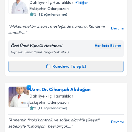
talebi oluşturun. Size bu uzmandan randevu almanız
Dahiliye - İç Hastalıkları
+
1
diğer
için bir takvim hazırlandığında e-posta ile
Eskişehir
,
Odunpazarı
bilgilendireceğiz.
5
(
1
Değerlendirme)
E-posta Adresiniz
Mükemmel bir insan , mesleğinde numara .Kendisini
Devamı
senedir...
Özel Ümit Vişnelik Hastanesi
Haritada Göster
Vişnelik, Şehit. Yusuf Turgut Sok. No:3
Kişisel verilerimin işlenmesine ilişkin
Aydınlatma
Metni
'ni okudum ve kişisel verilerimin belirtilen
kapsamda işlenmesini kabul ediyorum.
Randevu Talep Et
Randevu Takvimi Talebi
Takvim Talebini Gönder
Uzm. Dr. Baybora Kırcalı
için randevu takvimi talebi
Uzm. Dr. Cihanşah Akdoğan
oluşturun. Size bu uzmandan randevu almanız için bir
Dahiliye - İç Hastalıkları
takvim hazırlandığında e-posta ile bilgilendireceğiz.
Eskişehir
,
Odunpazarı
5
(
1
Değerlendirme)
E-posta Adresiniz
Annemin tiroid kontrolü ve soğuk algınlığı şikeyeti
Devamı
sebebiyle ''Cihanşah'' beyi birçok...