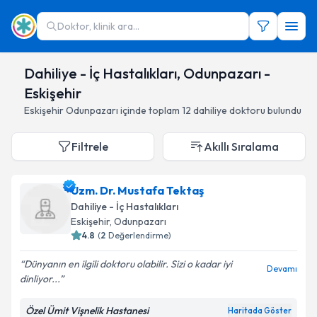
Doktor, klinik ara...
Dahiliye - İç Hastalıkları, Odunpazarı -
Eskişehir
Eskişehir
Odunpazarı
içinde toplam
12
dahiliye doktoru
bulundu
Filtrele
Akıllı Sıralama
Uzm. Dr. Mustafa Tektaş
Dahiliye - İç Hastalıkları
Eskişehir
,
Odunpazarı
4.8
(
2
Değerlendirme)
Dünyanın en ilgili doktoru olabilir. Sizi o kadar iyi
Devamı
dinliyor...
Özel Ümit Vişnelik Hastanesi
Haritada Göster