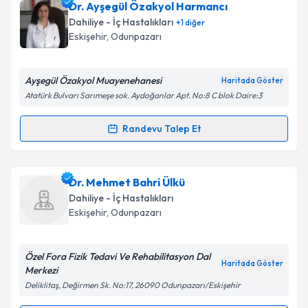
Uzm. Dr. Anıl Uçan
için randevu takvimi talebi
Dr. Ayşegül Özakyol Harmancı
oluşturun. Size bu uzmandan randevu almanız için bir
Dahiliye - İç Hastalıkları
+
1
diğer
takvim hazırlandığında e-posta ile bilgilendireceğiz.
Eskişehir
,
Odunpazarı
E-posta Adresiniz
Ayşegül Özakyol Muayenehanesi
Haritada Göster
Atatürk Bulvarı Sarımeşe sok. Aydoğanlar Apt. No:8 C blok Daire:3
Kişisel verilerimin işlenmesine ilişkin
Aydınlatma
Randevu Talep Et
Randevu Takvimi Talebi
Metni
'ni okudum ve kişisel verilerimin belirtilen
kapsamda işlenmesini kabul ediyorum.
Dr. Ayşegül Özakyol Harmancı
için randevu takvimi
Dr. Mehmet Bahri Ülkü
talebi oluşturun. Size bu uzmandan randevu almanız
Takvim Talebini Gönder
Dahiliye - İç Hastalıkları
için bir takvim hazırlandığında e-posta ile
Eskişehir
,
Odunpazarı
bilgilendireceğiz.
E-posta Adresiniz
Özel Fora Fizik Tedavi Ve Rehabilitasyon Dal
Haritada Göster
Merkezi
Deliklitaş, Değirmen Sk. No:17, 26090 Odunpazarı/Eskişehir