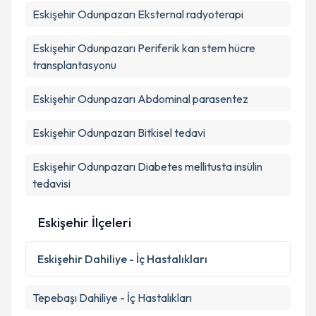
Eskişehir Odunpazarı Eksternal radyoterapi
Metni
'ni okudum ve kişisel verilerimin belirtilen
kapsamda işlenmesini kabul ediyorum.
Eskişehir Odunpazarı Periferik kan stem hücre
transplantasyonu
Takvim Talebini Gönder
Eskişehir Odunpazarı Abdominal parasentez
Eskişehir Odunpazarı Bitkisel tedavi
Eskişehir Odunpazarı Diabetes mellitusta insülin
tedavisi
Eskişehir İlçeleri
Eskişehir
Dahiliye - İç Hastalıkları
Tepebaşı
Dahiliye - İç Hastalıkları