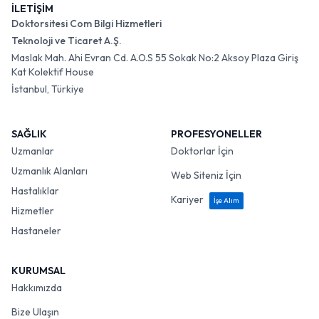
İLETİŞİM
Doktorsitesi Com Bilgi Hizmetleri
Teknoloji ve Ticaret A.Ş.
Maslak Mah. Ahi Evran Cd. A.O.S 55 Sokak No:2 Aksoy Plaza Giriş
Kat Kolektif House
İstanbul, Türkiye
SAĞLIK
PROFESYONELLER
Uzmanlar
Doktorlar İçin
Uzmanlık Alanları
Web Siteniz İçin
Hastalıklar
Kariyer
İşe Alım
Hizmetler
Hastaneler
KURUMSAL
Hakkımızda
Bize Ulaşın