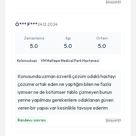
Şikayet Et
Ö*** F***
24.12.2024
Zamanlama
İlgi
Ortam
5.0
5.0
5.0
Kolonoskopi
VM Maltepe Medical Park Hastanesi
Konusunda uzman özverili çözüm odaklı hastayı
çözüme ortak eden ne yaptığını bilen ne fazla
iyimser ne de kötümser tablo çizmeyen bunun
yerine yapılması gerekenlere odaklanan güven
veren bir yapısı var kesinlikle tavsiye ederim
Randevu sonrası
Şikayet Et