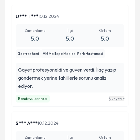
U*** T***
10.12.2024
Zamanlama
İlgi
Ortam
5.0
5.0
5.0
Gastrostomi
VM Maltepe Medical Park Hastanesi
Gayet profesyoneldi ve güven verdi. İlaç yazıp
göndermek yerine tahlillerle sorunu analiz
ediyor.
Randevu sonrası
Şikayet Et
S*** A***
10.12.2024
Zamanlama
İlgi
Ortam