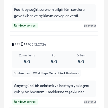
Fuat bey sağlık sorunumla ilgili tüm sorulara
gayet kibar ve açıklayıcı cevaplar verdi.
Randevu sonrası
Şikayet Et
E*** Ü***
06.12.2024
Zamanlama
İlgi
Ortam
5.0
5.0
5.0
Gastrostomi
VM Maltepe Medical Park Hastanesi
Gayet güzel bir anlatımlı ve hastaya yaklaşımı
çok iyi bir hocamız. Emeklerine teşekkürler.
Randevu sonrası
Şikayet Et