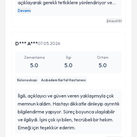
açıklayarak gerekli tetkiklere yönlendiriyor ve
hastanın bilgi alma ihtiyacını özenle
Devamı
sonuçlandırıyor. Bir hekim olarak böylece
Şikayet Et
gereksiz evhamların önüne geçilmesinde destek
sağlamış oluyor. Yaklaşımı tecrübesi hakkında
güven veriyor. Kendisini tanıma fırsatım olduğu
D*** A***
07.05.2026
için mutlu oldum, emekleri ve özeni için teşekkür
ederim.
Zamanlama
İlgi
Ortam
5.0
5.0
5.0
Kolonoskopi
Acıbadem Kartal Hastanesi
İlgili, açıklayıcı ve güven veren yaklaşımıyla çok
memnun kaldım. Hastayı dikkatle dinleyip ayrıntılı
bilgilendirme yapıyor. Süreç boyunca ulaşılabilir
ve ilgiliydi. İşini çok iyi bilen, tecrübeli bir hekim.
Emeği için teşekkür ederim.