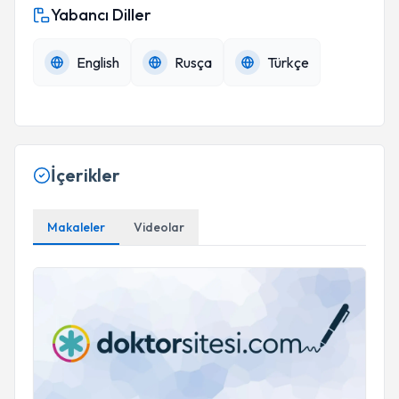
Yabancı Diller
English
Rusça
Türkçe
İçerikler
Makaleler
Videolar
Karaciğer Sirozu: Riskleri ve Belirtileri