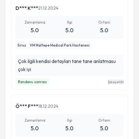
D*** K***
21.12.2024
Zamanlama
İlgi
Ortam
5.0
5.0
5.0
Siroz
VM Maltepe Medical Park Hastanesi
Çok ilgili kendisi detayları tane tane anlatmasu
çok iyi
Randevu sonrası
Şikayet Et
Ö*** F***
18.12.2024
Zamanlama
İlgi
Ortam
5.0
5.0
5.0