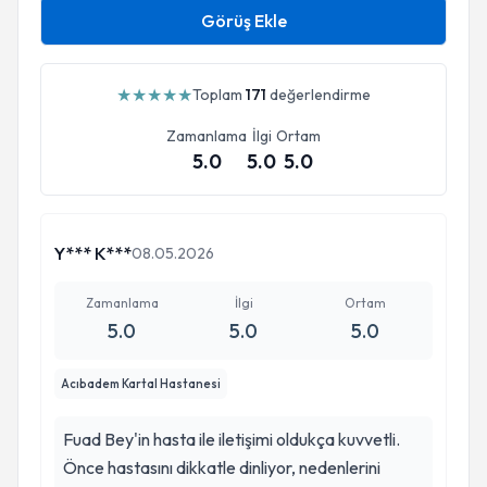
Görüş Ekle
★
★
★
★
★
Toplam
171
değerlendirme
Zamanlama
İlgi
Ortam
5.0
5.0
5.0
Y*** K***
08.05.2026
Zamanlama
İlgi
Ortam
5.0
5.0
5.0
Acıbadem Kartal Hastanesi
Fuad Bey'in hasta ile iletişimi oldukça kuvvetli.
Önce hastasını dikkatle dinliyor, nedenlerini