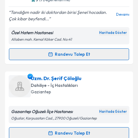
E-posta Adresiniz
Tanıdığım nadir iki doktordan birisi Şenel hocadan.
Devamı
Çok kibar beyfendi...
Özel Hatem Hastanesi
Haritada Göster
Kişisel verilerimin işlenmesine ilişkin
Aydınlatma
Allaben mah. Kemal Köker Cad. No:41
Metni
'ni okudum ve kişisel verilerimin belirtilen
kapsamda işlenmesini kabul ediyorum.
Randevu Talep Et
Randevu Takvimi Talebi
Takvim Talebini Gönder
Uzm. Dr. Şenel Bolat
için randevu takvimi talebi
Uzm. Dr. Şerif Çöloğlu
oluşturun. Size bu uzmandan randevu almanız için bir
Dahiliye - İç Hastalıkları
takvim hazırlandığında e-posta ile bilgilendireceğiz.
Gaziantep
E-posta Adresiniz
Gazıantep Oğuzelı İlçe Hastanesı
Haritada Göster
Oğuzlar, Karpuzatan Cad., 27900 Oğuzeli/Gaziantep
Kişisel verilerimin işlenmesine ilişkin
Aydınlatma
Randevu Talep Et
Randevu Takvimi Talebi