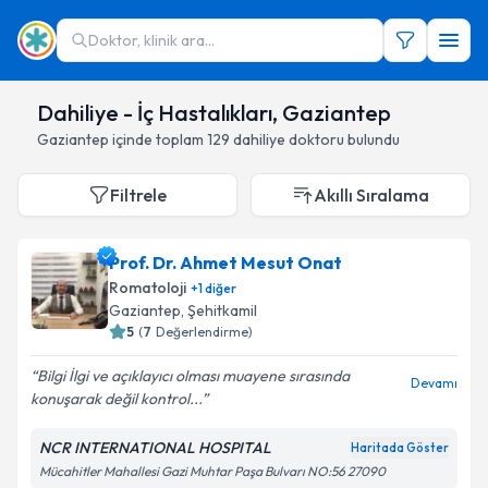
Doktor, klinik ara...
Dahiliye - İç Hastalıkları, Gaziantep
Gaziantep
içinde toplam
129
dahiliye doktoru
bulundu
Filtrele
Akıllı Sıralama
Prof. Dr. Ahmet Mesut Onat
Romatoloji
+
1
diğer
Gaziantep
,
Şehitkamil
5
(
7
Değerlendirme)
Bilgi İlgi ve açıklayıcı olması muayene sırasında
Devamı
konuşarak değil kontrol...
NCR INTERNATIONAL HOSPITAL
Haritada Göster
Mücahitler Mahallesi Gazi Muhtar Paşa Bulvarı NO:56 27090