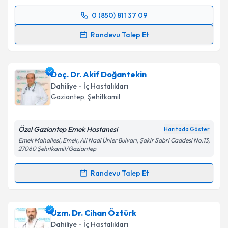
Kişisel verilerimin işlenmesine ilişkin
Aydınlatma
Metni
'ni okudum ve kişisel verilerimin belirtilen
0 (850) 811 37 09
Randevu Takvimi Talebi
kapsamda işlenmesini kabul ediyorum.
Randevu Talep Et
Takvim Talebini Gönder
Prof. Dr. Ersin Akarsu
için randevu takvimi talebi
oluşturun. Size bu uzmandan randevu almanız için bir
Doç. Dr. Akif Doğantekin
takvim hazırlandığında e-posta ile bilgilendireceğiz.
Dahiliye - İç Hastalıkları
E-posta Adresiniz
Gaziantep
,
Şehitkamil
Özel Gaziantep Emek Hastanesi
Haritada Göster
Emek Mahallesi, Emek, Ali Nadi Ünler Bulvarı, Şakir Sabri Caddesi No:13,
Kişisel verilerimin işlenmesine ilişkin
Aydınlatma
27060 Şehitkamil/Gaziantep
Metni
'ni okudum ve kişisel verilerimin belirtilen
kapsamda işlenmesini kabul ediyorum.
Randevu Talep Et
Randevu Takvimi Talebi
Takvim Talebini Gönder
Doç. Dr. Akif Doğantekin
için randevu takvimi talebi
Uzm. Dr. Cihan Öztürk
oluşturun. Size bu uzmandan randevu almanız için bir
Dahiliye - İç Hastalıkları