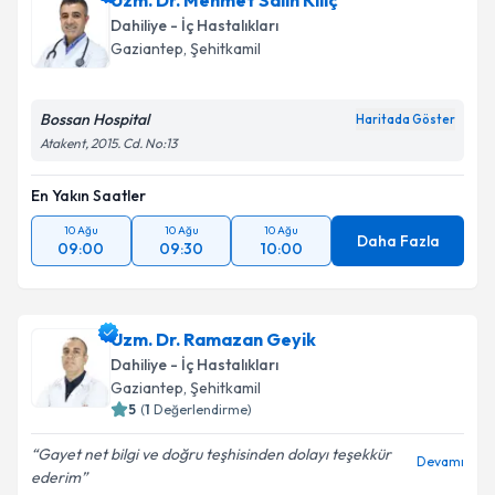
Uzm. Dr. Mehmet Salih Kılıç
Dahiliye - İç Hastalıkları
Gaziantep
,
Şehitkamil
Bossan Hospital
Haritada Göster
Atakent, 2015. Cd. No:13
En Yakın Saatler
10 Ağu
10 Ağu
10 Ağu
Daha Fazla
09:00
09:30
10:00
Uzm. Dr. Ramazan Geyik
Dahiliye - İç Hastalıkları
Gaziantep
,
Şehitkamil
5
(
1
Değerlendirme)
Gayet net bilgi ve doğru teşhisinden dolayı teşekkür
Devamı
ederim