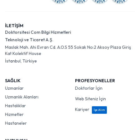
İLETİŞİM
Doktorsitesi Com Bilgi Hizmetleri
Teknoloji ve Ticaret A.Ş.
Maslak Mah. Ahi Evran Cd. A.O.S 55 Sokak No:2 Aksoy Plaza Giriş
Kat Kolektif House
İstanbul, Türkiye
SAĞLIK
PROFESYONELLER
Uzmanlar
Doktorlar İçin
Uzmanlık Alanları
Web Siteniz İçin
Hastalıklar
Kariyer
İşe Alım
Hizmetler
Hastaneler