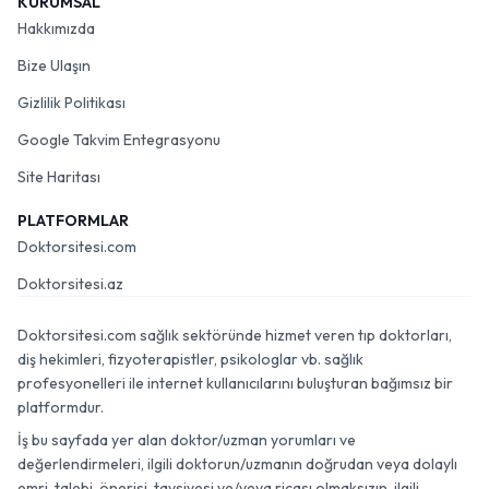
KURUMSAL
Hakkımızda
Bize Ulaşın
Gizlilik Politikası
Google Takvim Entegrasyonu
Site Haritası
PLATFORMLAR
Doktorsitesi.com
Doktorsitesi.az
Doktorsitesi.com sağlık sektöründe hizmet veren tıp doktorları,
diş hekimleri, fizyoterapistler, psikologlar vb. sağlık
profesyonelleri ile internet kullanıcılarını buluşturan bağımsız bir
platformdur.
İş bu sayfada yer alan doktor/uzman yorumları ve
değerlendirmeleri, ilgili doktorun/uzmanın doğrudan veya dolaylı
emri, talebi, önerisi, tavsiyesi ve/veya ricası olmaksızın, ilgili