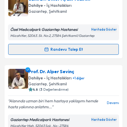
Takvim Talebini Gönder
takvimi talebi oluşturun. Size bu uzmandan randevu
Dahiliye - İç Hastalıkları
almanız için bir takvim hazırlandığında e-posta ile
Gaziantep
,
Şehitkamil
bilgilendireceğiz.
E-posta Adresiniz
Özel Medıcalpark Gaziantep Hastanesi
Haritada Göster
Mücahitler, 52063. Sk. No:2, 27584 Şehitkamil/Gaziantep
Randevu Talep Et
Randevu Takvimi Talebi
Kişisel verilerimin işlenmesine ilişkin
Aydınlatma
Metni
'ni okudum ve kişisel verilerimin belirtilen
kapsamda işlenmesini kabul ediyorum.
Uzm. Dr. Ömer Aydın Yıldırım
için randevu takvimi
Prof. Dr. Alper Sevinç
talebi oluşturun. Size bu uzmandan randevu almanız
Dahiliye - İç Hastalıkları
+
1
diğer
için bir takvim hazırlandığında e-posta ile
Takvim Talebini Gönder
Gaziantep
,
Şehitkamil
bilgilendireceğiz.
4.6
(
3
Değerlendirme)
E-posta Adresiniz
Alanında uzman biri hem hastaya yaklaşımı hemde
Devamı
hasta yakınına anlatımı...
Gaziantep Medicalpark Hastanesi
Haritada Göster
Mücahitler Mah. 52063 Sok . No : 27584