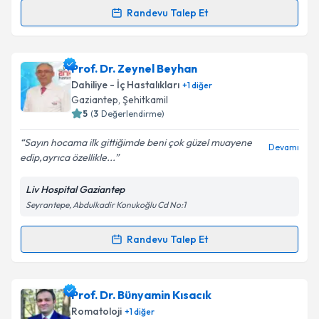
Kişisel verilerimin işlenmesine ilişkin
Aydınlatma
Randevu Talep Et
Randevu Takvimi Talebi
Metni
'ni okudum ve kişisel verilerimin belirtilen
kapsamda işlenmesini kabul ediyorum.
Uzm. Dr. Yakup Demir
için randevu takvimi talebi
Prof. Dr. Zeynel Beyhan
oluşturun. Size bu uzmandan randevu almanız için bir
Takvim Talebini Gönder
Dahiliye - İç Hastalıkları
+
1
diğer
takvim hazırlandığında e-posta ile bilgilendireceğiz.
Gaziantep
,
Şehitkamil
5
(
3
Değerlendirme)
E-posta Adresiniz
Sayın hocama ilk gittiğimde beni çok güzel muayene
Devamı
edip,ayrıca özellikle...
Liv Hospital Gaziantep
Kişisel verilerimin işlenmesine ilişkin
Aydınlatma
Seyrantepe, Abdulkadir Konukoğlu Cd No:1
Metni
'ni okudum ve kişisel verilerimin belirtilen
kapsamda işlenmesini kabul ediyorum.
Randevu Talep Et
Randevu Takvimi Talebi
Takvim Talebini Gönder
Prof. Dr. Zeynel Beyhan
için randevu takvimi talebi
Prof. Dr. Bünyamin Kısacık
oluşturun. Size bu uzmandan randevu almanız için bir
Romatoloji
+
1
diğer