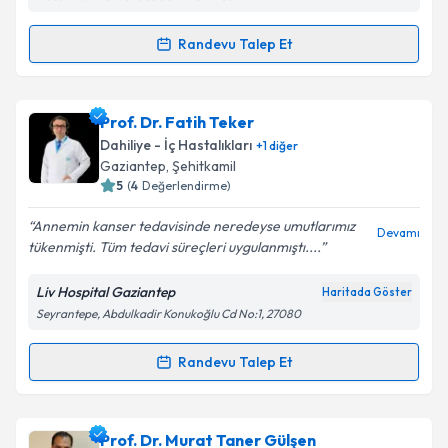
Kişisel verilerimin işlenmesine ilişkin
Aydınlatma
Metni
'ni okudum ve kişisel verilerimin belirtilen
kapsamda işlenmesini kabul ediyorum.
Randevu Talep Et
Randevu Takvimi Talebi
Takvim Talebini Gönder
Prof. Dr. Alper Sevinç
için randevu takvimi talebi
Prof. Dr. Fatih Teker
oluşturun. Size bu uzmandan randevu almanız için bir
Dahiliye - İç Hastalıkları
+
1
diğer
takvim hazırlandığında e-posta ile bilgilendireceğiz.
Gaziantep
,
Şehitkamil
5
(
4
Değerlendirme)
E-posta Adresiniz
Annemin kanser tedavisinde neredeyse umutlarımız
Devamı
tükenmişti. Tüm tedavi süreçleri uygulanmıştı....
Liv Hospital Gaziantep
Haritada Göster
Kişisel verilerimin işlenmesine ilişkin
Aydınlatma
Seyrantepe, Abdulkadir Konukoğlu Cd No:1, 27080
Metni
'ni okudum ve kişisel verilerimin belirtilen
kapsamda işlenmesini kabul ediyorum.
Randevu Talep Et
Randevu Takvimi Talebi
Takvim Talebini Gönder
Prof. Dr. Fatih Teker
için randevu takvimi talebi
Prof. Dr. Murat Taner Gülşen