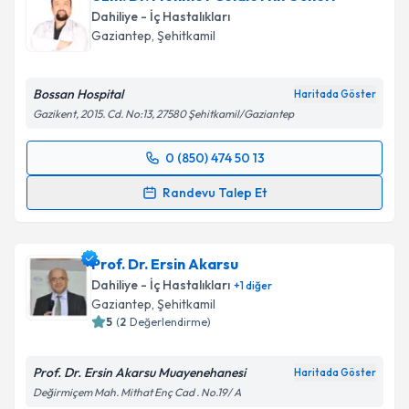
Dahiliye - İç Hastalıkları
E-posta Adresiniz
Gaziantep
,
Şehitkamil
Bossan Hospital
Haritada Göster
Gazikent, 2015. Cd. No:13, 27580 Şehitkamil/Gaziantep
Kişisel verilerimin işlenmesine ilişkin
Aydınlatma
Metni
'ni okudum ve kişisel verilerimin belirtilen
0 (850) 474 50 13
kapsamda işlenmesini kabul ediyorum.
Randevu Takvimi Talebi
Randevu Talep Et
Takvim Talebini Gönder
Uzm. Dr. Mehmet Celalettin Güneri
için randevu
takvimi talebi oluşturun. Size bu uzmandan randevu
Prof. Dr. Ersin Akarsu
almanız için bir takvim hazırlandığında e-posta ile
bilgilendireceğiz.
Dahiliye - İç Hastalıkları
+
1
diğer
Gaziantep
,
Şehitkamil
E-posta Adresiniz
5
(
2
Değerlendirme)
Prof. Dr. Ersin Akarsu Muayenehanesi
Haritada Göster
Değirmiçem Mah. Mithat Enç Cad . No.19/ A