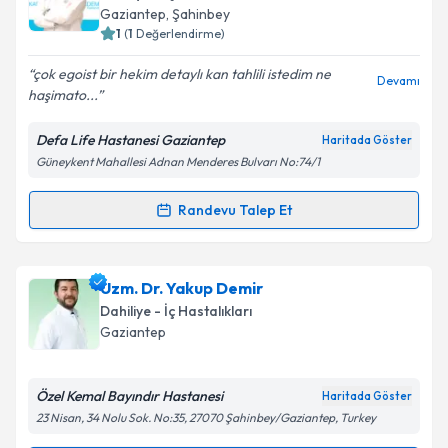
takvim hazırlandığında e-posta ile bilgilendireceğiz.
Gaziantep
,
Şahinbey
1
(
1
Değerlendirme)
E-posta Adresiniz
çok egoist bir hekim detaylı kan tahlili istedim ne
Devamı
haşimato...
Defa Life Hastanesi Gaziantep
Haritada Göster
Kişisel verilerimin işlenmesine ilişkin
Aydınlatma
Güneykent Mahallesi Adnan Menderes Bulvarı No:74/1
Metni
'ni okudum ve kişisel verilerimin belirtilen
kapsamda işlenmesini kabul ediyorum.
Randevu Talep Et
Randevu Takvimi Talebi
Takvim Talebini Gönder
Uzm. Dr. Cihan Öztürk
için randevu takvimi talebi
Uzm. Dr. Yakup Demir
oluşturun. Size bu uzmandan randevu almanız için bir
Dahiliye - İç Hastalıkları
takvim hazırlandığında e-posta ile bilgilendireceğiz.
Gaziantep
E-posta Adresiniz
Özel Kemal Bayındır Hastanesi
Haritada Göster
23 Nisan, 34 Nolu Sok. No:35, 27070 Şahinbey/Gaziantep, Turkey