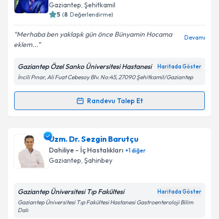
takvim hazırlandığında e-posta ile bilgilendireceğiz.
Gaziantep
,
Şehitkamil
5
(
8
Değerlendirme)
E-posta Adresiniz
Merhaba ben yaklaşık gün önce Bünyamin Hocama
Devamı
eklem...
Gaziantep Özel Sanko Üniversitesi Hastanesi
Haritada Göster
Kişisel verilerimin işlenmesine ilişkin
Aydınlatma
İncili Pınar, Ali Fuat Cebesoy Blv. No:45, 27090 Şehitkamil/Gaziantep
Metni
'ni okudum ve kişisel verilerimin belirtilen
kapsamda işlenmesini kabul ediyorum.
Randevu Talep Et
Randevu Takvimi Talebi
Takvim Talebini Gönder
Prof. Dr. Bünyamin Kısacık
için randevu takvimi
Uzm. Dr. Sezgin Barutçu
talebi oluşturun. Size bu uzmandan randevu almanız
Dahiliye - İç Hastalıkları
+
1
diğer
için bir takvim hazırlandığında e-posta ile
Gaziantep
,
Şahinbey
bilgilendireceğiz.
E-posta Adresiniz
Gaziantep Üniversitesi Tıp Fakültesi
Haritada Göster
Gaziantep Üniversitesi Tıp Fakültesi Hastanesi Gastroenteroloji Bilim
Dalı