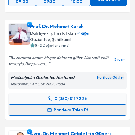
09:00
09:30
10:00
Prof. Dr. Mehmet Koruk
Dahiliye - İç Hastalıkları
+
1
diğer
Gaziantep
,
Şehitkamil
5
(
2
Değerlendirme)
Bu zamana kadar birçok doktora gittim ülseratif kolit
Devamı
tanısıyla.Birçok kan...
Medicalpoint Gaziantep Hastanesi
Haritada Göster
Mücahitler, 52063. Sk. No:2, 27584
0 (850) 811 72 26
Randevu Takvimi Talebi
Randevu Talep Et
Prof. Dr. Mehmet Koruk
için randevu takvimi talebi
oluşturun. Size bu uzmandan randevu almanız için bir
Uzm. Dr. Mehmet Celalettin Güneri
takvim hazırlandığında e-posta ile bilgilendireceğiz.