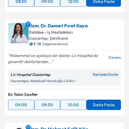
08:30
09:00
12:00
Daha Fazla
Uzm. Dr. Demet Fırat Kaya
Dahiliye - İç Hastalıkları
Gaziantep
,
Şehitkamil
5
(
18
Değerlendirme)
Mükemmel ve açıklayıcı bir doktor Liv Hospital da
Devamı
güvenilir doktorlardan...
Liv Hospital Gaziantep
Haritada Göster
Seyrantepe, Abdulkadir Konukoğlu Cd No:1
En Yakın Saatler
09:00
09:30
10:00
Daha Fazla