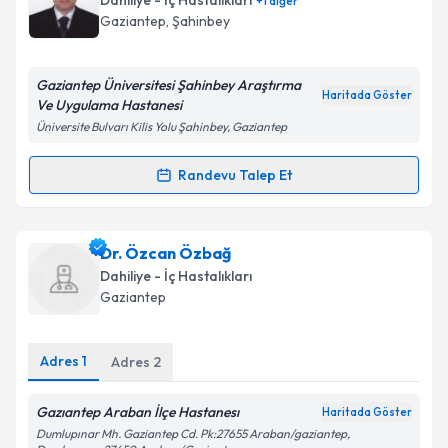
Takvim Talebini Gönder
Dahiliye - İç Hastalıkları
+
1
diğer
takvim hazırlandığında e-posta ile bilgilendireceğiz.
Gaziantep
,
Şahinbey
E-posta Adresiniz
Gaziantep Üniversitesi Şahinbey Araştırma
Haritada Göster
Ve Uygulama Hastanesi
Üniversite Bulvarı Kilis Yolu Şahinbey, Gaziantep
Kişisel verilerimin işlenmesine ilişkin
Aydınlatma
Metni
'ni okudum ve kişisel verilerimin belirtilen
Randevu Talep Et
Randevu Takvimi Talebi
kapsamda işlenmesini kabul ediyorum.
Prof. Dr. Zeynel Abidin Öztürk
için randevu takvimi
Dr. Özcan Özbağ
Takvim Talebini Gönder
talebi oluşturun. Size bu uzmandan randevu almanız
Dahiliye - İç Hastalıkları
için bir takvim hazırlandığında e-posta ile
Gaziantep
bilgilendireceğiz.
E-posta Adresiniz
Adres
1
Adres
2
Gazıantep Araban İlçe Hastanesı
Haritada Göster
Dumlupınar Mh. Gaziantep Cd. Pk:27655 Araban/gaziantep,