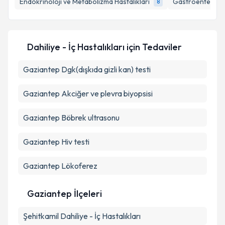
Endokrinoloji ve Metabolizma Hastalıkları
Gastroenteroloj
8
Kişisel verilerimin işlenmesine ilişkin
Aydınlatma
Metni
'ni okudum ve kişisel verilerimin belirtilen
Dahiliye - İç Hastalıkları
için Tedaviler
kapsamda işlenmesini kabul ediyorum.
Gaziantep Dgk(dışkıda gizli kan) testi
Takvim Talebini Gönder
Gaziantep Akciğer ve plevra biyopsisi
Gaziantep Böbrek ultrasonu
Gaziantep Hiv testi
Gaziantep Lökoferez
Gaziantep İlçeleri
Şehitkamil
Dahiliye - İç Hastalıkları