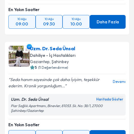
En Yakın Saatler
10 Ağu
10 Ağu
10 Ağu
Daha Fazla
09:00
09:30
10:00
Uzm. Dr. Seda Ünsal
Dahiliye - İç Hastalıkları
Gaziantep
,
Şahinbey
5
(
1
Değerlendirme)
Seda hanım sayesinde çok daha İyiyim, teşekkür
Devamı
ederim. Kronik yorgunluğum...
Uzm. Dr. Seda Ünsal
Haritada Göster
Piar Sağlık Apartmanı, Binevler, 81053. Sk. No: 38/1, 27000
Şahinbey/Gaziantep
En Yakın Saatler