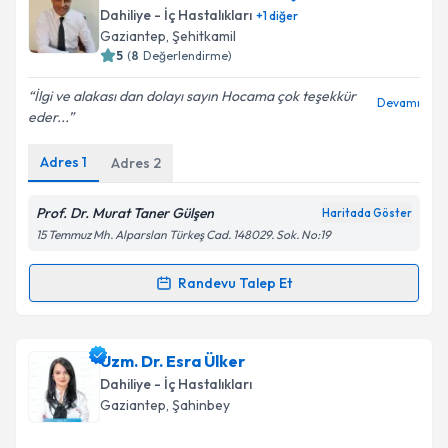
oluşturun. Size bu uzmandan randevu almanız için bir
Dahiliye - İç Hastalıkları
+
1
diğer
takvim hazırlandığında e-posta ile bilgilendireceğiz.
Gaziantep
,
Şehitkamil
5
(
8
Değerlendirme)
E-posta Adresiniz
İlgi ve alakası dan dolayı sayın Hocama çok teşekkür
Devamı
eder...
Adres
1
Adres
2
Kişisel verilerimin işlenmesine ilişkin
Aydınlatma
Metni
'ni okudum ve kişisel verilerimin belirtilen
kapsamda işlenmesini kabul ediyorum.
Prof. Dr. Murat Taner Gülşen
Haritada Göster
15 Temmuz Mh. Alparslan Türkeş Cad. 148029. Sok. No:19
Takvim Talebini Gönder
Randevu Talep Et
Randevu Takvimi Talebi
Prof. Dr. Murat Taner Gülşen
için randevu takvimi
Uzm. Dr. Esra Ülker
talebi oluşturun. Size bu uzmandan randevu almanız
Dahiliye - İç Hastalıkları
için bir takvim hazırlandığında e-posta ile
Gaziantep
,
Şahinbey
bilgilendireceğiz.