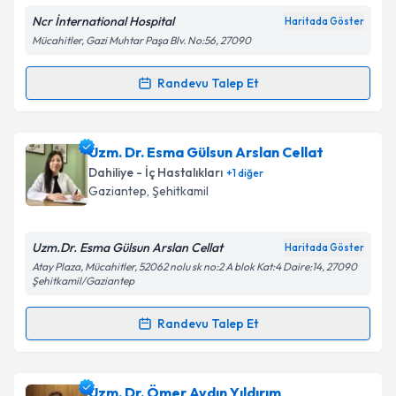
Ncr İnternational Hospital
Haritada Göster
Mücahitler, Gazi Muhtar Paşa Blv. No:56, 27090
Kişisel verilerimin işlenmesine ilişkin
Aydınlatma
Randevu Talep Et
Randevu Takvimi Talebi
Metni
'ni okudum ve kişisel verilerimin belirtilen
kapsamda işlenmesini kabul ediyorum.
Uzm. Dr. Özhan Uygun
için randevu takvimi talebi
Uzm. Dr. Esma Gülsun Arslan Cellat
oluşturun. Size bu uzmandan randevu almanız için bir
Takvim Talebini Gönder
Dahiliye - İç Hastalıkları
+
1
diğer
takvim hazırlandığında e-posta ile bilgilendireceğiz.
Gaziantep
,
Şehitkamil
E-posta Adresiniz
Uzm.Dr. Esma Gülsun Arslan Cellat
Haritada Göster
Atay Plaza, Mücahitler, 52062 nolu sk no:2 A blok Kat:4 Daire:14, 27090
Şehitkamil/Gaziantep
Kişisel verilerimin işlenmesine ilişkin
Aydınlatma
Randevu Talep Et
Metni
'ni okudum ve kişisel verilerimin belirtilen
Randevu Takvimi Talebi
kapsamda işlenmesini kabul ediyorum.
Uzm. Dr. Esma Gülsun Arslan Cellat
için randevu
Uzm. Dr. Ömer Aydın Yıldırım