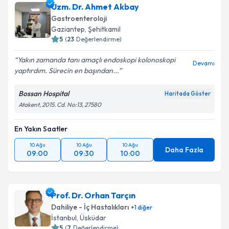
Uzm. Dr. Ahmet Akbay
Gastroenteroloji
Gaziantep
,
Şehitkamil
5
(
23
Değerlendirme)
Yakın zamanda tanı amaçlı endoskopi kolonoskopi
Devamı
yaptırdım. Sürecin en başından...
Bossan Hospital
Haritada Göster
Atakent, 2015. Cd. No:13, 27580
En Yakın Saatler
10 Ağu
10 Ağu
10 Ağu
Daha Fazla
09:00
09:30
10:00
Prof. Dr. Orhan Tarçın
Dahiliye - İç Hastalıkları
+
1
diğer
İstanbul
,
Üsküdar
5
(
7
Değerlendirme)