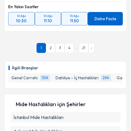
En Yakın Saatler
10 Ağu
10 Ağu
10 Ağu
Daha Fazla
10:30
11:10
11:50
1
2
3
4
...
21
›
İlgili Branşlar
Genel Cerrahi
Dahiliye - İç Hastalıkları
Gastroe
326
264
Mide Hastalıkları
için Şehirler
İstanbul
Mide Hastalıkları