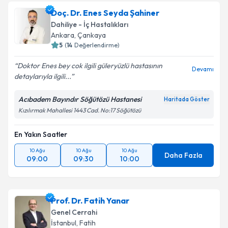
Doç. Dr. Enes Seyda Şahiner
Dahiliye - İç Hastalıkları
Ankara
,
Çankaya
5
(
14
Değerlendirme)
Doktor Enes bey cok ilgili güleryüzlü hastasının
Devamı
detaylarıyla ilgili...
Acıbadem Bayındır Söğütözü Hastanesi
Haritada Göster
Kızılırmak Mahallesi 1443 Cad. No:17 Söğütözü
En Yakın Saatler
10 Ağu
10 Ağu
10 Ağu
Daha Fazla
09:00
09:30
10:00
Prof. Dr. Fatih Yanar
Genel Cerrahi
İstanbul
,
Fatih