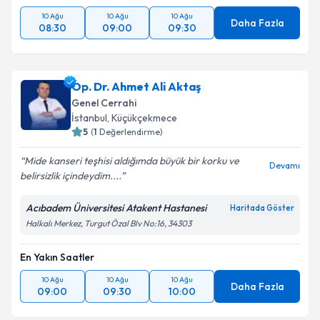
10 Ağu
10 Ağu
10 Ağu
Daha Fazla
08:30
09:00
09:30
Op. Dr. Ahmet Ali Aktaş
Genel Cerrahi
İstanbul
,
Küçükçekmece
5
(
1
Değerlendirme)
Mide kanseri teşhisi aldığımda büyük bir korku ve
Devamı
belirsizlik içindeydim....
Acıbadem Üniversitesi Atakent Hastanesi
Haritada Göster
Halkalı Merkez, Turgut Özal Blv No:16, 34303
En Yakın Saatler
10 Ağu
10 Ağu
10 Ağu
Daha Fazla
09:00
09:30
10:00