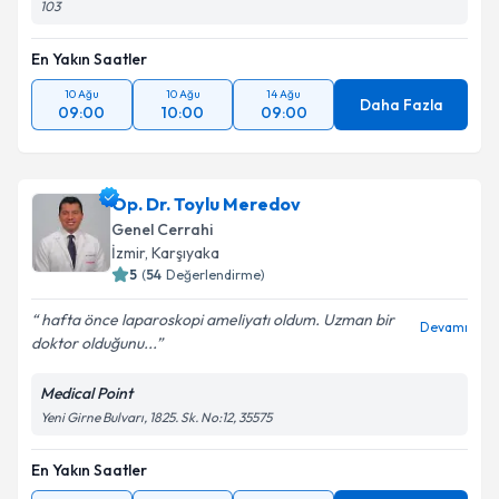
103
En Yakın Saatler
10 Ağu
10 Ağu
14 Ağu
Daha Fazla
09:00
10:00
09:00
Op. Dr. Toylu Meredov
Genel Cerrahi
İzmir
,
Karşıyaka
5
(
54
Değerlendirme)
hafta önce laparoskopi ameliyatı oldum. Uzman bir
Devamı
doktor olduğunu...
Medical Point
Yeni Girne Bulvarı, 1825. Sk. No:12, 35575
En Yakın Saatler