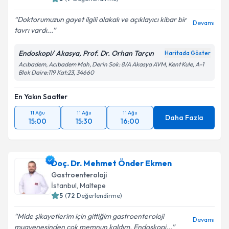
Doktorumuzun gayet ilgili alakalı ve açıklayıcı kibar bir
Devamı
tavrı vardı...
Endoskopi/ Akasya, Prof. Dr. Orhan Tarçın
Haritada Göster
Acıbadem, Acıbadem Mah, Derin Sok: 8/A Akasya AVM, Kent Kule, A-1
Blok Daire:119 Kat:23, 34660
En Yakın Saatler
11 Ağu
11 Ağu
11 Ağu
Daha Fazla
15:00
15:30
16:00
Doç. Dr. Mehmet Önder Ekmen
Gastroenteroloji
İstanbul
,
Maltepe
5
(
72
Değerlendirme)
Mide şikayetlerim için gittiğim gastroenteroloji
Devamı
muayenesinden çok memnun kaldım. Endoskopi...