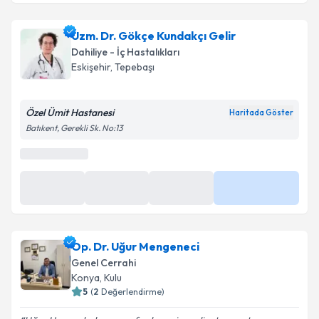
Dr. Öğr. Üyesi Ziyaettin Durakoğlu
için randevu
takvimi talebi oluşturun. Size bu uzmandan randevu
Uzm. Dr. Gökçe Kundakçı Gelir
almanız için bir takvim hazırlandığında e-posta ile
bilgilendireceğiz.
Dahiliye - İç Hastalıkları
Eskişehir
,
Tepebaşı
E-posta Adresiniz
Özel Ümit Hastanesi
Haritada Göster
Batıkent, Gerekli Sk. No:13
Kişisel verilerimin işlenmesine ilişkin
Aydınlatma
Metni
'ni okudum ve kişisel verilerimin belirtilen
kapsamda işlenmesini kabul ediyorum.
Takvim Talebini Gönder
Op. Dr. Uğur Mengeneci
Genel Cerrahi
Konya
,
Kulu
5
(
2
Değerlendirme)