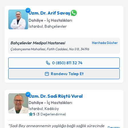
Uzm. Dr. Arif Savaş
Dahiliye - İç Hastalıkları
İstanbul
,
Bahçelievler
Bahçelievler Medipol Hastanesi
Haritada Göster
Çobançesme Mahallesi, Fatih Caddesi, No:1/8, 34196
0 (850) 811 32 74
Randevu Takvimi Talebi
Randevu Talep Et
Uzm. Dr. Arif Savaş
için randevu takvimi talebi
oluşturun. Size bu uzmandan randevu almanız için bir
Uzm. Dr. Sadi Rüştü Vural
takvim hazırlandığında e-posta ile bilgilendireceğiz.
Dahiliye - İç Hastalıkları
E-posta Adresiniz
İstanbul
,
Kadıköy
5
(
3
Değerlendirme)
Sadi Bey anneannemin yaşlılığa bağlı sağlık sürecinde
Devamı