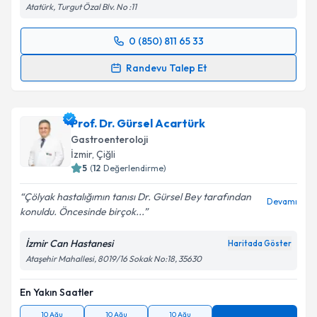
Atatürk, Turgut Özal Blv. No :11
0 (850) 811 65 33
Randevu Takvimi Talebi
Randevu Talep Et
Prof. Dr. Yaşar Çolak
için randevu takvimi talebi
oluşturun. Size bu uzmandan randevu almanız için bir
Prof. Dr. Gürsel Acartürk
takvim hazırlandığında e-posta ile bilgilendireceğiz.
Gastroenteroloji
E-posta Adresiniz
İzmir
,
Çiğli
5
(
12
Değerlendirme)
Çölyak hastalığımın tanısı Dr. Gürsel Bey tarafından
Devamı
konuldu. Öncesinde birçok...
Kişisel verilerimin işlenmesine ilişkin
Aydınlatma
Metni
'ni okudum ve kişisel verilerimin belirtilen
İzmir Can Hastanesi
Haritada Göster
kapsamda işlenmesini kabul ediyorum.
Ataşehir Mahallesi, 8019/16 Sokak No:18, 35630
En Yakın Saatler
Takvim Talebini Gönder
10 Ağu
10 Ağu
10 Ağu