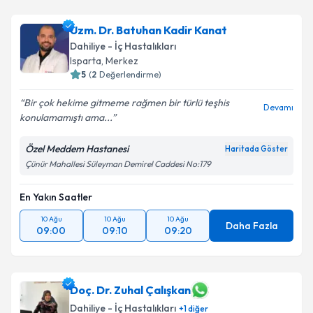
Uzm. Dr. Batuhan Kadir Kanat
Dahiliye - İç Hastalıkları
Isparta
,
Merkez
5
(
2
Değerlendirme)
Bir çok hekime gitmeme rağmen bir türlü teşhis
Devamı
konulamamıştı ama...
Özel Meddem Hastanesi
Haritada Göster
Çünür Mahallesi Süleyman Demirel Caddesi No:179
En Yakın Saatler
10 Ağu
10 Ağu
10 Ağu
Daha Fazla
09:00
09:10
09:20
Doç. Dr. Zuhal Çalışkan
Dahiliye - İç Hastalıkları
+
1
diğer