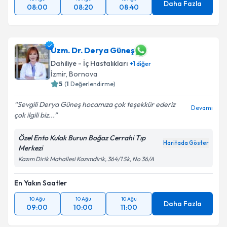
Daha Fazla
08:00
08:20
08:40
Uzm. Dr. Derya Güneş
Dahiliye - İç Hastalıkları
+
1
diğer
İzmir
,
Bornova
5
(
1
Değerlendirme)
Sevgili Derya Güneş hocamıza çok teşekkür ederiz
Devamı
çok ilgili biz...
Özel Ento Kulak Burun Boğaz Cerrahi Tıp
Haritada Göster
Merkezi
Kazım Dirik Mahallesi Kazımdirik, 364/1 Sk, No 36/A
En Yakın Saatler
10 Ağu
10 Ağu
10 Ağu
Daha Fazla
09:00
10:00
11:00