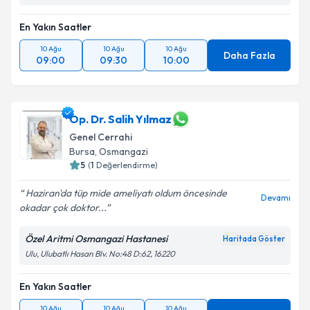
En Yakın Saatler
10 Ağu
10 Ağu
10 Ağu
Daha Fazla
09:00
09:30
10:00
Op. Dr. Salih Yılmaz
Genel Cerrahi
Bursa
,
Osmangazi
5
(
1
Değerlendirme)
Haziran'da tüp mide ameliyatı oldum öncesinde
Devamı
okadar çok doktor...
Özel Aritmi Osmangazi Hastanesi
Haritada Göster
Ulu, Ulubatlı Hasan Blv. No:48 D:62, 16220
En Yakın Saatler
10 Ağu
10 Ağu
10 Ağu