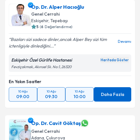
Op. Dr. Alper Hacıoğlu
Genel Cerrahi
Eskişehir
,
Tepebaşı
5
(
6
Değerlendirme)
Bazıları sizi sadece dinler,ancak Alper Bey sizi tüm
Devamı
ictenligiyle dinlediğini...
Eskişehir Özel Gürlife Hastanesi
Haritada Göster
Fevziçakmak, Akınsel Sk. No:1, 26320
En Yakın Saatler
10 Ağu
10 Ağu
10 Ağu
Daha Fazla
09:00
09:30
10:00
Op. Dr. Cavit Göktaş
Genel Cerrahi
Adana
,
Çukurova