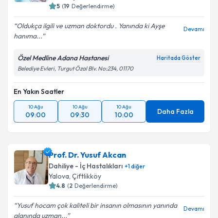
5
(
19
Değerlendirme)
Oldukça ilgili ve uzman doktordu . Yanında ki Ayşe
Devamı
hanıma...
Özel Medline Adana Hastanesi
Haritada Göster
Belediye Evleri, Turgut Özal Blv. No:234, 01170
En Yakın Saatler
10 Ağu
10 Ağu
10 Ağu
Daha Fazla
09:00
09:30
10:00
Prof. Dr. Yusuf Akcan
Dahiliye - İç Hastalıkları
+
1
diğer
Yalova
,
Çiftlikköy
4.8
(
2
Değerlendirme)
Yusuf hocam çok kaliteli bir insanın olmasının yanında
Devamı
alanında uzman...