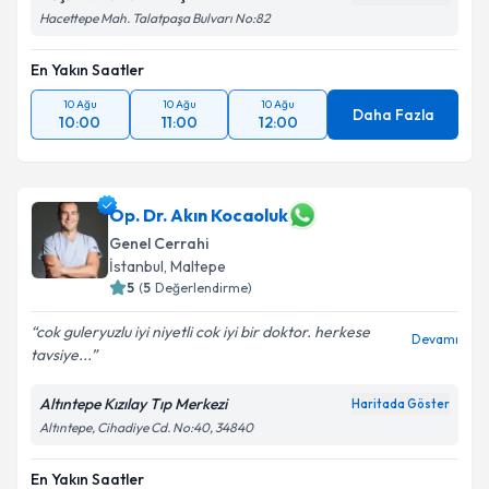
Hacettepe Mah. Talatpaşa Bulvarı No:82
En Yakın Saatler
10 Ağu
10 Ağu
10 Ağu
Daha Fazla
10:00
11:00
12:00
Op. Dr. Akın Kocaoluk
Genel Cerrahi
İstanbul
,
Maltepe
5
(
5
Değerlendirme)
cok guleryuzlu iyi niyetli cok iyi bir doktor. herkese
Devamı
tavsiye...
Altıntepe Kızılay Tıp Merkezi
Haritada Göster
Altıntepe, Cihadiye Cd. No:40, 34840
En Yakın Saatler