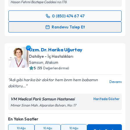
Hasan Fehmi Boztepe Caddesi no:176
0 (850) 474 67 47
Randevu Takvimi Talebi
Randevu Talep Et
Op. Dr. Vedat Kürkçü
için randevu takvimi talebi
oluşturun. Size bu uzmandan randevu almanız için bir
Uzm. Dr. Harika Uğurtay
takvim hazırlandığında e-posta ile bilgilendireceğiz.
Dahiliye - İç Hastalıkları
E-posta Adresiniz
Samsun
,
Atakum
5
(
55
Değerlendirme)
Adı gibi harika bir doktor hem bnm hem babamın
Devamı
doktoru...
Kişisel verilerimin işlenmesine ilişkin
Aydınlatma
Metni
'ni okudum ve kişisel verilerimin belirtilen
VM Medical Park Samsun Hastanesi
Haritada Göster
kapsamda işlenmesini kabul ediyorum.
Mimar Sinan Mah. Alparslan Bulvarı, No: 17
En Yakın Saatler
Takvim Talebini Gönder
10 Ağu
10 Ağu
10 Ağu