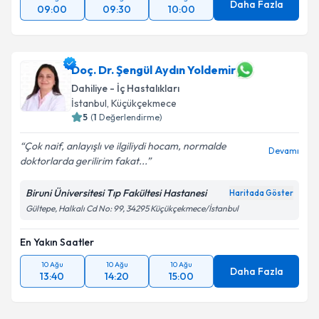
Daha Fazla
09:00
09:30
10:00
Doç. Dr. Şengül Aydın Yoldemir
Dahiliye - İç Hastalıkları
İstanbul
,
Küçükçekmece
5
(
1
Değerlendirme)
Çok naif, anlayışlı ve ilgiliydi hocam, normalde
Devamı
doktorlarda gerilirim fakat...
Biruni Üniversitesi Tıp Fakültesi Hastanesi
Haritada Göster
Gültepe, Halkalı Cd No: 99, 34295 Küçükçekmece/İstanbul
En Yakın Saatler
10 Ağu
10 Ağu
10 Ağu
Daha Fazla
13:40
14:20
15:00