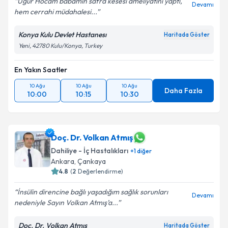
Uğur Hocam babamın safra kesesi ameliyatını yaptı,
Devamı
hem cerrahi müdahalesi...
Konya Kulu Devlet Hastanesı
Haritada Göster
Yeni, 42780 Kulu/Konya, Turkey
En Yakın Saatler
10 Ağu
10 Ağu
10 Ağu
Daha Fazla
10:00
10:15
10:30
Doç. Dr. Volkan Atmış
Dahiliye - İç Hastalıkları
+
1
diğer
Ankara
,
Çankaya
4.8
(
2
Değerlendirme)
İnsülin direncine bağlı yaşadığım sağlık sorunları
Devamı
nedeniyle Sayın Volkan Atmış’a...
Doç. Dr. Volkan Atmış
Haritada Göster