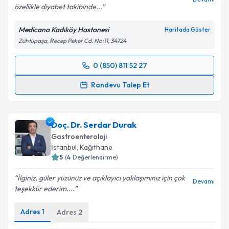
özellikle diyabet takibinde...
Kişisel verilerimin işlenmesine ilişkin
Aydınlatma
Metni
'ni okudum ve kişisel verilerimin belirtilen
Medicana Kadıköy Hastanesi
Haritada Göster
kapsamda işlenmesini kabul ediyorum.
Zühtüpaşa, Recep Peker Cd. No:11, 34724
Takvim Talebini Gönder
0 (850) 811 52 27
Randevu Takvimi Talebi
Randevu Talep Et
Uzm. Dr. Sadi Rüştü Vural
için randevu takvimi talebi
oluşturun. Size bu uzmandan randevu almanız için bir
Doç. Dr. Serdar Durak
takvim hazırlandığında e-posta ile bilgilendireceğiz.
Gastroenteroloji
E-posta Adresiniz
İstanbul
,
Kağıthane
5
(
4
Değerlendirme)
İlginiz, güler yüzünüz ve açıklayıcı yaklaşımınız için çok
Devamı
teşekkür ederim....
Kişisel verilerimin işlenmesine ilişkin
Aydınlatma
Metni
'ni okudum ve kişisel verilerimin belirtilen
Adres
1
Adres
2
kapsamda işlenmesini kabul ediyorum.