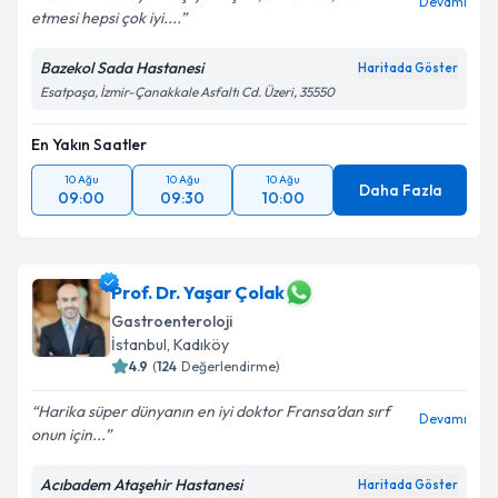
Devamı
etmesi hepsi çok iyi....
Bazekol Sada Hastanesi
Haritada Göster
Esatpaşa, İzmir-Çanakkale Asfaltı Cd. Üzeri, 35550
En Yakın Saatler
10 Ağu
10 Ağu
10 Ağu
Daha Fazla
09:00
09:30
10:00
Prof. Dr. Yaşar Çolak
Gastroenteroloji
İstanbul
,
Kadıköy
4.9
(
124
Değerlendirme)
Harika süper dünyanın en iyi doktor Fransa’dan sırf
Devamı
onun için...
Acıbadem Ataşehir Hastanesi
Haritada Göster