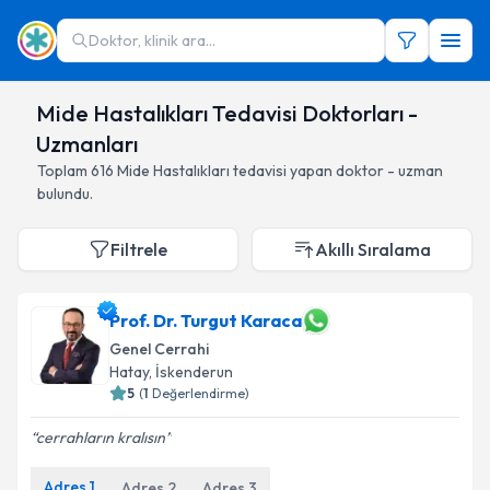
Doktor, klinik ara...
Mide Hastalıkları Tedavisi Doktorları -
Uzmanları
Toplam
616
Mide Hastalıkları
tedavisi yapan doktor - uzman
bulundu.
Filtrele
Akıllı Sıralama
Prof. Dr. Turgut Karaca
Genel Cerrahi
Hatay
,
İskenderun
5
(
1
Değerlendirme)
cerrahların kralısın
Adres
1
Adres
2
Adres
3