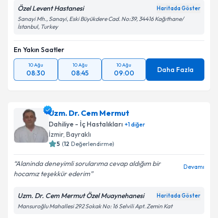
Özel Levent Hastanesi
Haritada Göster
Takvim Talebini Gönder
Sanayi Mh., Sanayi, Eski Büyükdere Cad. No:39, 34416 Kağıthane/
İstanbul, Turkey
En Yakın Saatler
10 Ağu
10 Ağu
10 Ağu
Daha Fazla
08:30
08:45
09:00
Uzm. Dr. Cem Mermut
Dahiliye - İç Hastalıkları
+
1
diğer
İzmir
,
Bayraklı
5
(
12
Değerlendirme)
Alaninda deneyimli sorularıma cevap aldığım bir
Devamı
hocamız teşekkür ederim
Uzm. Dr. Cem Mermut Özel Muaynehanesi
Haritada Göster
Mansuroğlu Mahallesi 292 Sokak No: 16 Selvili Apt. Zemin Kat