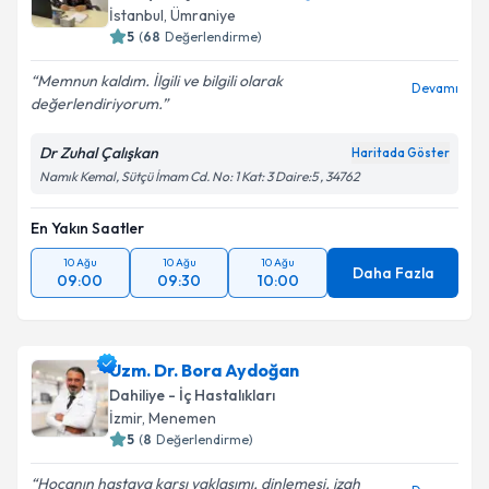
İstanbul
,
Ümraniye
5
(
68
Değerlendirme)
Memnun kaldım. İlgili ve bilgili olarak
Devamı
değerlendiriyorum.
Dr Zuhal Çalışkan
Haritada Göster
Namık Kemal, Sütçü İmam Cd. No: 1 Kat: 3 Daire:5 , 34762
En Yakın Saatler
10 Ağu
10 Ağu
10 Ağu
Daha Fazla
09:00
09:30
10:00
Uzm. Dr. Bora Aydoğan
Dahiliye - İç Hastalıkları
İzmir
,
Menemen
5
(
8
Değerlendirme)
Hocanın hastaya karşı yaklaşımı, dinlemesi, izah