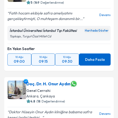
5
(
149
Değerlendirme)
Fatih hocam ekibiyle safra ameliyatımı
Devamı
gerçekleştirmişti, O muhteşem donanımlı bir...
İstanbul Üniversitesi İstanbul Tıp Fakültesi
Haritada Göster
Topkapı, Turgut Özal Millet Cd
En Yakın Saatler
10 Ağu
10 Ağu
10 Ağu
Daha Fazla
09:00
09:15
09:30
Doç. Dr. H. Onur Aydın
Genel Cerrahi
Ankara
,
Çankaya
4.8
(
18
Değerlendirme)
Doktor Hüseyin Onur Aydın kliniğine babama safra
Devamı
kesesi (polip) teşhisi...