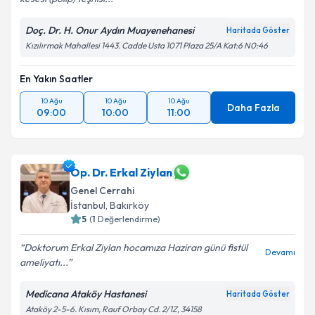
Doç. Dr. H. Onur Aydın Muayenehanesi
Haritada Göster
Kızılırmak Mahallesi 1443. Cadde Usta 1071 Plaza 25/A Kat:6 N0:46
En Yakın Saatler
10 Ağu
10 Ağu
10 Ağu
Daha Fazla
09:00
10:00
11:00
Op. Dr. Erkal Ziylan
Genel Cerrahi
İstanbul
,
Bakırköy
5
(
1
Değerlendirme)
Doktorum Erkal Ziylan hocamıza Haziran günü fistül
Devamı
ameliyatı...
Medicana Ataköy Hastanesi
Haritada Göster
Ataköy 2-5-6. Kısım, Rauf Orbay Cd. 2/1Z, 34158