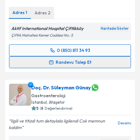
Adres
1
Adres
2
Aktif International Hospital Çiftlikköy
Haritada Göster
Çiftlik Mahallesi Kemer Caddesi No : 5
0 (850) 811 34 93
Randevu Takvimi Talebi
Randevu Talep Et
Prof. Dr. Yusuf Akcan
için randevu takvimi talebi
oluşturun. Size bu uzmandan randevu almanız için bir
takvim hazırlandığında e-posta ile bilgilendireceğiz.
Doç. Dr. Süleyman Günay
Gastroenteroloji
E-posta Adresiniz
İstanbul
,
Ataşehir
5
(
8
Değerlendirme)
Ilgili ve titizdi tum detaylala ilgilendi Cok memnun
Devamı
kaldim
Kişisel verilerimin işlenmesine ilişkin
Aydınlatma
Metni
'ni okudum ve kişisel verilerimin belirtilen