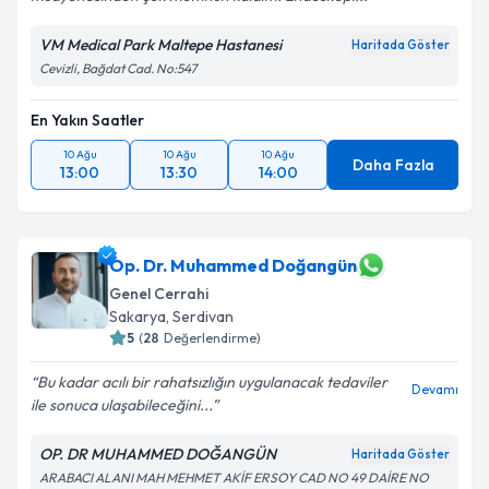
VM Medical Park Maltepe Hastanesi
Haritada Göster
Cevizli, Bağdat Cad. No:547
En Yakın Saatler
10 Ağu
10 Ağu
10 Ağu
Daha Fazla
13:00
13:30
14:00
Op. Dr. Muhammed Doğangün
Genel Cerrahi
Sakarya
,
Serdivan
5
(
28
Değerlendirme)
Bu kadar acılı bir rahatsızlığın uygulanacak tedaviler
Devamı
ile sonuca ulaşabileceğini...
OP. DR MUHAMMED DOĞANGÜN
Haritada Göster
ARABACI ALANI MAH MEHMET AKİF ERSOY CAD NO 49 DAİRE NO