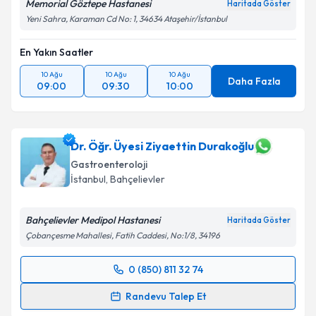
Memorial Göztepe Hastanesi
Haritada Göster
kapsamda işlenmesini kabul ediyorum.
Yeni Sahra, Karaman Cd No: 1, 34634 Ataşehir/İstanbul
Takvim Talebini Gönder
En Yakın Saatler
10 Ağu
10 Ağu
10 Ağu
Daha Fazla
09:00
09:30
10:00
Dr. Öğr. Üyesi Ziyaettin Durakoğlu
Gastroenteroloji
İstanbul
,
Bahçelievler
Bahçelievler Medipol Hastanesi
Haritada Göster
Çobançesme Mahallesi, Fatih Caddesi, No:1/8, 34196
0 (850) 811 32 74
Randevu Takvimi Talebi
Randevu Talep Et