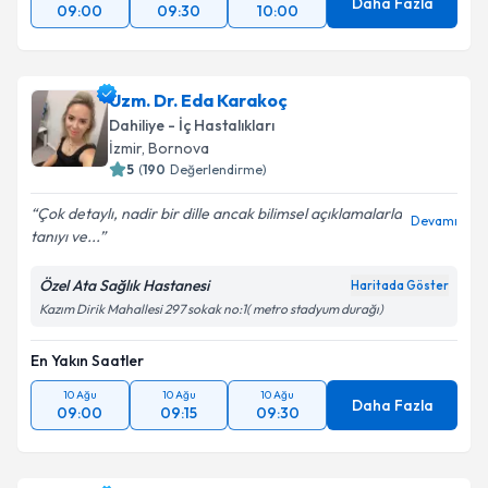
Daha Fazla
09:00
09:30
10:00
Uzm. Dr. Eda Karakoç
Dahiliye - İç Hastalıkları
İzmir
,
Bornova
5
(
190
Değerlendirme)
Çok detaylı, nadir bir dille ancak bilimsel açıklamalarla
Devamı
tanıyı ve...
Özel Ata Sağlık Hastanesi
Haritada Göster
Kazım Dirik Mahallesi 297 sokak no:1( metro stadyum durağı)
En Yakın Saatler
10 Ağu
10 Ağu
10 Ağu
Daha Fazla
09:00
09:15
09:30