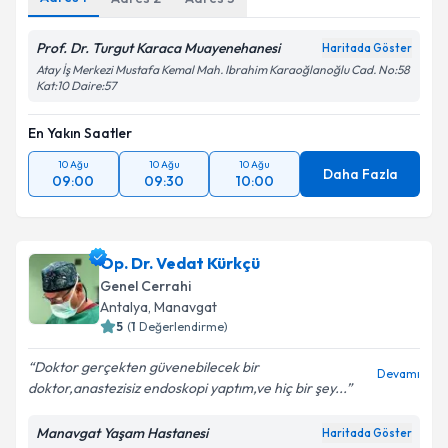
Prof. Dr. Turgut Karaca Muayenehanesi
Haritada Göster
Atay İş Merkezi Mustafa Kemal Mah. Ibrahim Karaoğlanoğlu Cad. No:58
Kat:10 Daire:57
En Yakın Saatler
10 Ağu
10 Ağu
10 Ağu
Daha Fazla
09:00
09:30
10:00
Op. Dr. Vedat Kürkçü
Genel Cerrahi
Antalya
,
Manavgat
5
(
1
Değerlendirme)
Doktor gerçekten güvenebilecek bir
Devamı
doktor,anastezisiz endoskopi yaptım,ve hiç bir şey...
Manavgat Yaşam Hastanesi
Haritada Göster