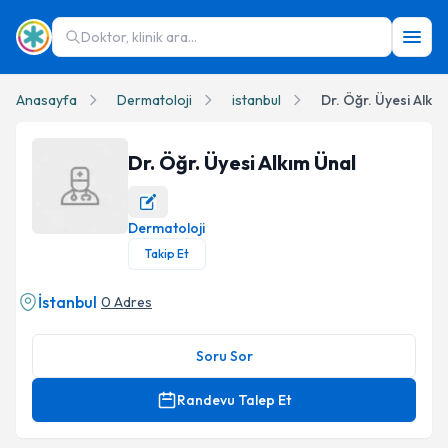
Doktor, klinik ara...
Anasayfa
Dermatoloji
istanbul
Dr. Öğr. Üyesi Alkı
Dr. Öğr. Üyesi Alkım Ünal
Dermatoloji
Dr. Öğr. Üyesi Alkım Ünal Profil Fotoğrafı
Takip Et
İstanbul
0 Adres
Soru Sor
Randevu Talep Et