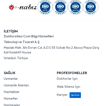
İLETİŞİM
Doktorsitesi Com Bilgi Hizmetleri
Teknoloji ve Ticaret A.Ş.
Maslak Mah. Ahi Evran Cd. A.O.S 55 Sokak No:2 Aksoy Plaza Giriş
Kat Kolektif House
İstanbul, Türkiye
SAĞLIK
PROFESYONELLER
Uzmanlar
Doktorlar İçin
Uzmanlık Alanları
Web Siteniz İçin
Hastalıklar
Kariyer
İşe Alım
Hizmetler
Hastaneler