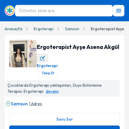
Doktor, klinik ara...
Anasayfa
Ergoterapi
Samsun
Ergoterapist Ayşe A
Ergoterapist Ayşe Asena Akgül
Ergoterapi
Ergoterapist Ayşe Asena Akgül Profil Fotoğrafı
Takip Et
Çocuklarda Ergoterapi yaklaşımları, Duyu Bütünleme
Terapisi, Ergoterapi
devamı
Samsun
1 Adres
Soru Sor