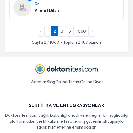
Dr.
Ahmet Dilsiz
‹
1
2
3
5
1060
›
Sayfa
2
/
1060
- Toplam
21187
uzman
Videolar
Blog
Online Terapi
Online Diyet
SERTİFİKA VE ENTEGRASYONLAR
Doktorsitesi.com Sağlık Bakanlığı onaylı ve entegreli bir sağlık bilgi
platformudur. Sertifikaları ile tescillenmiş güvenilir altyapısıyla
sağlık hizmetlerine erişim sağlar.