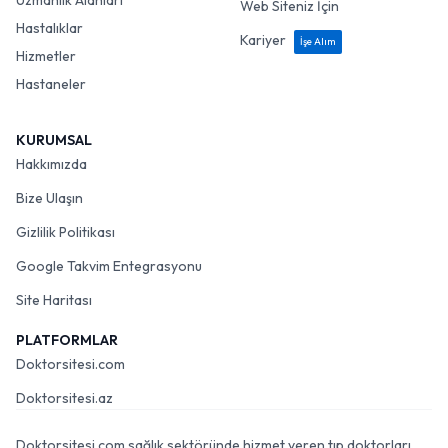
Uzmanlık Alanları
Web Siteniz İçin
Hastalıklar
Kariyer
İşe Alım
Hizmetler
Hastaneler
KURUMSAL
Hakkımızda
Bize Ulaşın
Gizlilik Politikası
Google Takvim Entegrasyonu
Site Haritası
PLATFORMLAR
Doktorsitesi.com
Doktorsitesi.az
Doktorsitesi.com sağlık sektöründe hizmet veren tıp doktorları,