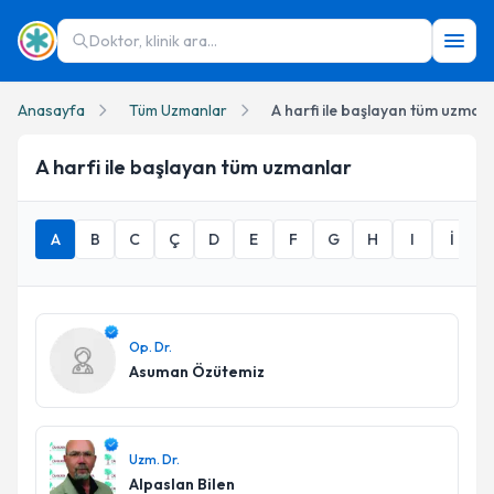
Doktor, klinik ara...
Anasayfa
Tüm Uzmanlar
A harfi ile başlayan tüm uzman
A
harfi ile başlayan tüm uzmanlar
A
B
C
Ç
D
E
F
G
H
I
İ
Op. Dr.
Asuman Özütemiz
Uzm. Dr.
Alpaslan Bilen