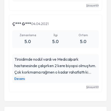
Şikayet Et
Ç*** G***
04.04.2021
Zamanlama
İlgi
Ortam
5.0
5.0
5.0
Tiroidimde nodül vardı ve Medicalpark
hastanesinde çalışırken 2 kere biyopsi olmuştum.
Çok korkmama rağmen o kadar rahatlattı ki
beni. Özellikle ilk biyopside şakacı tavirlariyla çok
Devamı
rahat bir biyopsi gecirmemi sağladı. Aynı
Şikayet Et
zamanda çok güleryüzlü ve iyi bir doktor. Ben
çok memnun kaldım. Endokrin ile akali bir
sıkıntınız varsa gideceğiniz ilk doktor Ali Rıza
Çimen olsun.