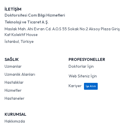
İLETİŞİM
Doktorsitesi Com Bilgi Hizmetleri
Teknoloji ve Ticaret A.Ş.
Maslak Mah. Ahi Evran Cd. A.O.S 55 Sokak No:2 Aksoy Plaza Giriş
Kat Kolektif House
İstanbul, Türkiye
SAĞLIK
PROFESYONELLER
Uzmanlar
Doktorlar İçin
Uzmanlık Alanları
Web Siteniz İçin
Hastalıklar
Kariyer
İşe Alım
Hizmetler
Hastaneler
KURUMSAL
Hakkımızda