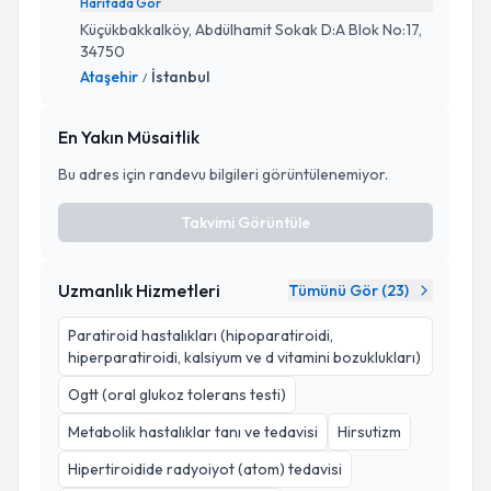
Haritada Gör
Küçükbakkalköy, Abdülhamit Sokak D:A Blok No:17,
34750
Ataşehir
İstanbul
/
En Yakın Müsaitlik
Bu adres için randevu bilgileri görüntülenemiyor.
Takvimi Görüntüle
Uzmanlık Hizmetleri
Tümünü Gör (
23
)
Paratiroid hastalıkları (hipoparatiroidi,
hiperparatiroidi, kalsiyum ve d vitamini bozuklukları)
Ogtt (oral glukoz tolerans testi)
Metabolik hastalıklar tanı ve tedavisi
Hirsutizm
Hipertiroidide radyoiyot (atom) tedavisi