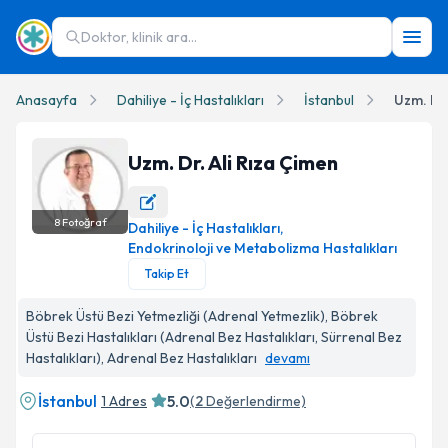
Doktor, klinik ara...
Anasayfa
Dahiliye - İç Hastalıkları
İstanbul
Uzm. Dr.
Uzm. Dr. Ali Rıza Çimen
8
Fotoğraf
Dahiliye - İç Hastalıkları
,
Uzm. Dr. Ali Rıza Çimen Profil Fotoğrafı
Endokrinoloji ve Metabolizma Hastalıkları
Takip Et
Böbrek Üstü Bezi Yetmezliği (Adrenal Yetmezlik), Böbrek
Üstü Bezi Hastalıkları (Adrenal Bez Hastalıkları, Sürrenal Bez
Hastalıkları), Adrenal Bez Hastalıkları
devamı
İstanbul
5.0
1 Adres
(
2
Değerlendirme)