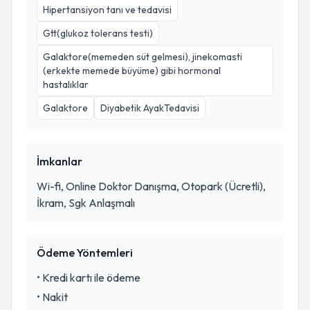
Hipertansiyon tanı ve tedavisi
Gtt(glukoz tolerans testi)
Galaktore(memeden süt gelmesi), jinekomasti
(erkekte memede büyüme) gibi hormonal
hastalıklar
Galaktore
Diyabetik AyakTedavisi
İmkanlar
Wi-fi, Online Doktor Danışma, Otopark (Ücretli),
İkram, Sgk Anlaşmalı
Ödeme Yöntemleri
•
Kredi kartı ile ödeme
•
Nakit