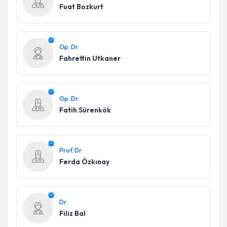
Fuat Bozkurt
Op. Dr.
Fahrettin Utkaner
Op. Dr.
Fatih Sürenkök
Prof. Dr.
Ferda Özkınay
Dr.
Filiz Bal