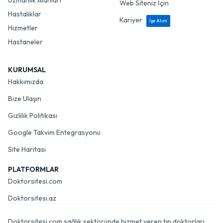
Uzmanlık Alanları
Web Siteniz İçin
Hastalıklar
Kariyer
İşe Alım
Hizmetler
Hastaneler
KURUMSAL
Hakkımızda
Bize Ulaşın
Gizlilik Politikası
Google Takvim Entegrasyonu
Site Haritası
PLATFORMLAR
Doktorsitesi.com
Doktorsitesi.az
Doktorsitesi.com sağlık sektöründe hizmet veren tıp doktorları,