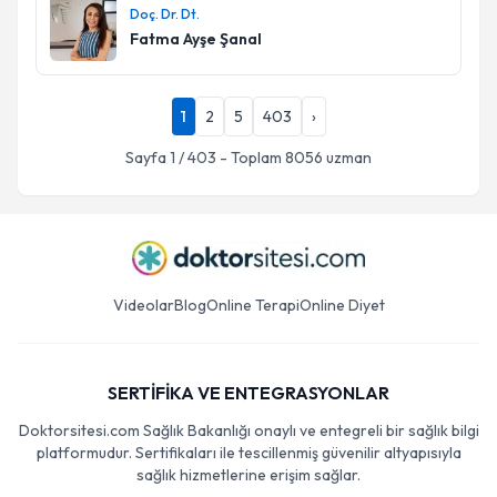
Doç. Dr. Dt.
Fatma Ayşe Şanal
1
2
5
403
›
Sayfa
1
/
403
- Toplam
8056
uzman
Videolar
Blog
Online Terapi
Online Diyet
SERTİFİKA VE ENTEGRASYONLAR
Doktorsitesi.com Sağlık Bakanlığı onaylı ve entegreli bir sağlık bilgi
platformudur. Sertifikaları ile tescillenmiş güvenilir altyapısıyla
sağlık hizmetlerine erişim sağlar.