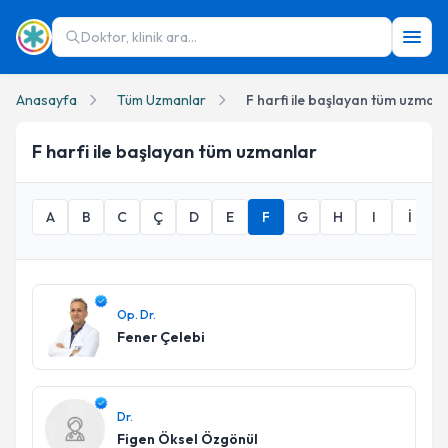
Doktor, klinik ara...
Anasayfa
Tüm Uzmanlar
F harfi ile başlayan tüm uzmanl
F
harfi ile başlayan tüm uzmanlar
A
B
C
Ç
D
E
F
G
H
I
İ
Op. Dr.
Fener Çelebi
Dr.
Figen Öksel Özgönül