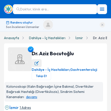
Doktor, klinik ara...
Randevu oluştur
Son İncelenen Uzmanlar
Anasayfa
Dahiliye - İç Hastalıkları
İzmir
Dr. Aziz Bo
Dr. Aziz Bocutoğlu
Dahiliye - İç Hastalıkları
,
Gastroenteroloji
Dr. Aziz Bocutoğlu Profil Fotoğrafı
Takip Et
Kolonoskopi (Kalın Bağırsağın İçine Bakma), Divertiküler
Bağırsak Hastalığı (Divertikülozis), Sindirim Sistemi
Kanamaları
devamı
İzmir
1 Adres