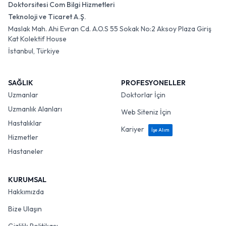
Doktorsitesi Com Bilgi Hizmetleri
Teknoloji ve Ticaret A.Ş.
Maslak Mah. Ahi Evran Cd. A.O.S 55 Sokak No:2 Aksoy Plaza Giriş
Kat Kolektif House
İstanbul, Türkiye
SAĞLIK
PROFESYONELLER
Uzmanlar
Doktorlar İçin
Uzmanlık Alanları
Web Siteniz İçin
Hastalıklar
Kariyer
İşe Alım
Hizmetler
Hastaneler
KURUMSAL
Hakkımızda
Bize Ulaşın