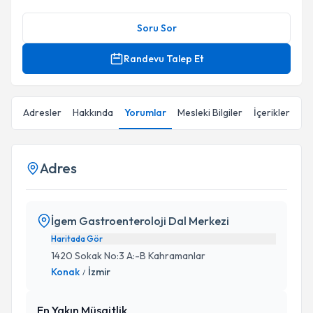
Soru Sor
Randevu Talep Et
Adresler
Hakkında
Yorumlar
Mesleki Bilgiler
İçerikler
Adres
İgem Gastroenteroloji Dal Merkezi
Haritada Gör
1420 Sokak No:3 A:-B Kahramanlar
Konak
İzmir
/
En Yakın Müsaitlik