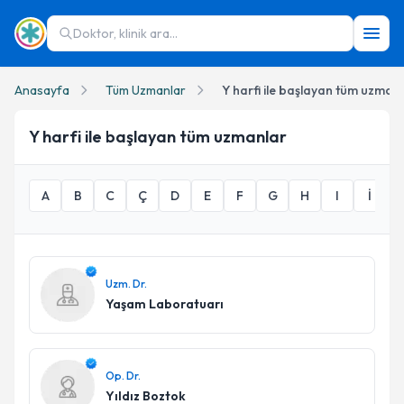
Doktor, klinik ara...
Anasayfa
Tüm Uzmanlar
Y harfi ile başlayan tüm uzman
Y
harfi ile başlayan tüm uzmanlar
A
B
C
Ç
D
E
F
G
H
I
İ
Uzm. Dr.
Yaşam Laboratuarı
Op. Dr.
Yıldız Boztok