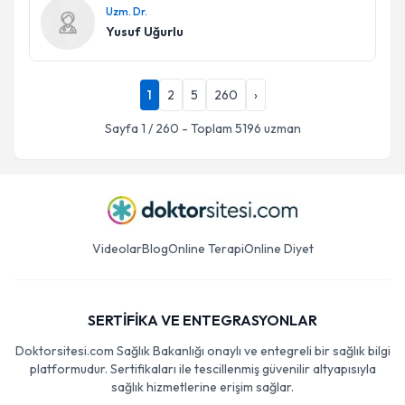
Uzm. Dr.
Yusuf Uğurlu
1
2
5
260
›
Sayfa
1
/
260
- Toplam
5196
uzman
Videolar
Blog
Online Terapi
Online Diyet
SERTİFİKA VE ENTEGRASYONLAR
Doktorsitesi.com Sağlık Bakanlığı onaylı ve entegreli bir sağlık bilgi
platformudur. Sertifikaları ile tescillenmiş güvenilir altyapısıyla
sağlık hizmetlerine erişim sağlar.