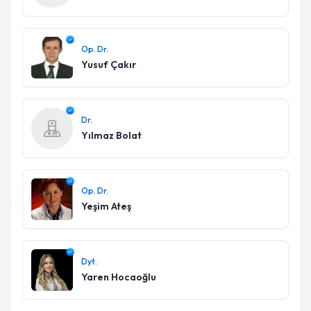
Op. Dr.
Yusuf Çakır
Dr.
Yılmaz Bolat
Op. Dr.
Yeşim Ateş
Dyt.
Yaren Hocaoğlu