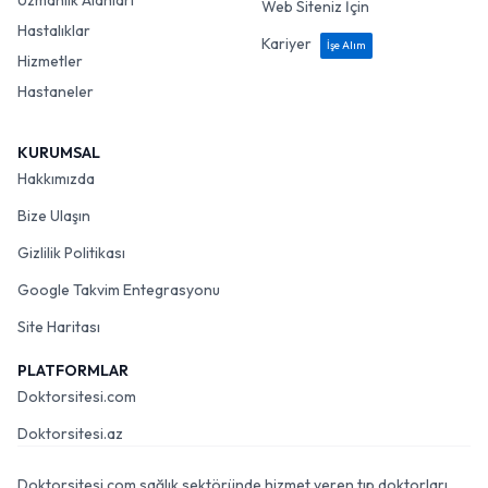
Uzmanlık Alanları
Web Siteniz İçin
Hastalıklar
Kariyer
İşe Alım
Hizmetler
Hastaneler
KURUMSAL
Hakkımızda
Bize Ulaşın
Gizlilik Politikası
Google Takvim Entegrasyonu
Site Haritası
PLATFORMLAR
Doktorsitesi.com
Doktorsitesi.az
Doktorsitesi.com sağlık sektöründe hizmet veren tıp doktorları,