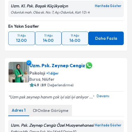
Uzm. Kl. Psk. Başak Küçükyalçın
Haritada Göster
Odunluk mah. Oba sk. No: 7, Açı Odunluk, Kat: 1 D: 4
En Yakın Saatler
11 Ağu
11 Ağu
11 Ağu
Daha Fazla
12:00
14:00
16:00
Uzm. Psk. Zeynep Cengiz
Psikoloji
+
1
diğer
Bursa
, Nilüfer
4.9
(
89
Değerlendirme)
Devamı
Uzm psk zeynep hanım çok iyi sizi iyi anlıyor ...
Adres
1
Online Görüşme
Uzm. Psk. Zeynep Cengiz Özel Muayenehanesi
Haritada Göster
Fethiye Mh. Derya Sok. No:1 Kat:5 Daire:10