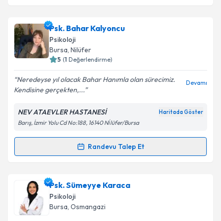
Psk. Bahar Kalyoncu
Psikoloji
Bursa
, Nilüfer
5
(
1
Değerlendirme)
Neredeyse yıl olacak Bahar Hanımla olan sürecimiz.
Devamı
Kendisine gerçekten,...
NEV ATAEVLER HASTANESİ
Haritada Göster
Barış, İzmir Yolu Cd No:188, 16140 Ni̇lüfer/Bursa
Randevu Talep Et
Randevu Takvimi Talebi
Psk. Bahar Kalyoncu
için randevu takvimi talebi
Psk. Sümeyye Karaca
oluşturun. Size bu uzmandan randevu almanız için bir
Psikoloji
takvim hazırlandığında e-posta ile bilgilendireceğiz.
Bursa
, Osmangazi