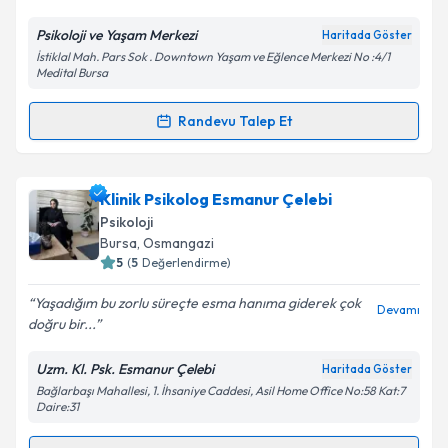
E-posta Adresiniz
Psikoloji ve Yaşam Merkezi
Haritada Göster
İstiklal Mah. Pars Sok . Downtown Yaşam ve Eğlence Merkezi No :4/1
Medital Bursa
Kişisel verilerimin işlenmesine ilişkin
Aydınlatma
Randevu Talep Et
Metni
'ni okudum ve kişisel verilerimin belirtilen
Randevu Takvimi Talebi
kapsamda işlenmesini kabul ediyorum.
Psk. Sümeyye Karaca
için randevu takvimi talebi
Klinik Psikolog Esmanur Çelebi
Takvim Talebini Gönder
oluşturun. Size bu uzmandan randevu almanız için bir
Psikoloji
takvim hazırlandığında e-posta ile bilgilendireceğiz.
Bursa
, Osmangazi
5
(
5
Değerlendirme)
E-posta Adresiniz
Yaşadığım bu zorlu süreçte esma hanıma giderek çok
Devamı
doğru bir...
Uzm. Kl. Psk. Esmanur Çelebi
Haritada Göster
Kişisel verilerimin işlenmesine ilişkin
Aydınlatma
Bağlarbaşı Mahallesi, 1. İhsaniye Caddesi, Asil Home Office No:58 Kat:7
Metni
'ni okudum ve kişisel verilerimin belirtilen
Daire:31
kapsamda işlenmesini kabul ediyorum.