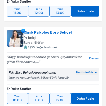
En Yakın Saatler
Yarın
Yarın
Yarın
Daha Fazla
11:00
12:00
13:00
Klinik Psikolog Ebru Behçel
Psikoloji
Bursa
, Nilüfer
5
(
30
Değerlendirme)
Kaygı bozukluğu sebebiyle geceleri uyuyamamktan
Devamı
gittim Ebru hanım a,...
Psk. Ebru Behçel Muayenehanesi
Haritada Göster
İhsaniye Mah. Leylak sok. 5/B kat 3 D:14 Plaza 224
En Yakın Saatler
Yarın
Yarın
Yarın
Daha Fazla
10:00
11:00
12:00