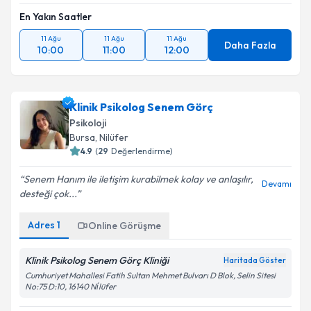
En Yakın Saatler
11 Ağu
11 Ağu
11 Ağu
Daha Fazla
10:00
11:00
12:00
Klinik Psikolog Senem Görç
Psikoloji
Bursa
, Nilüfer
4.9
(
29
Değerlendirme)
Senem Hanım ile iletişim kurabilmek kolay ve anlaşılır,
Devamı
desteği çok...
Adres
1
Online Görüşme
Klinik Psikolog Senem Görç Kliniği
Haritada Göster
Cumhuriyet Mahallesi Fatih Sultan Mehmet Bulvarı D Blok, Selin Sitesi
No:75 D:10, 16140 Ni̇lüfer