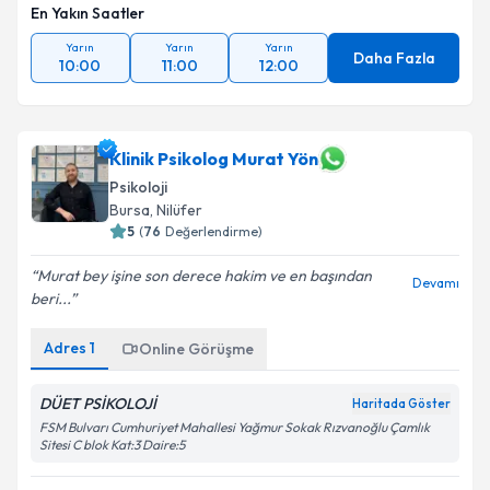
En Yakın Saatler
Yarın
Yarın
Yarın
Daha Fazla
10:00
11:00
12:00
Klinik Psikolog Murat Yön
Psikoloji
Bursa
, Nilüfer
5
(
76
Değerlendirme)
Murat bey işine son derece hakim ve en başından
Devamı
beri...
Adres
1
Online Görüşme
DÜET PSİKOLOJİ
Haritada Göster
FSM Bulvarı Cumhuriyet Mahallesi Yağmur Sokak Rızvanoğlu Çamlık
Sitesi C blok Kat:3 Daire:5