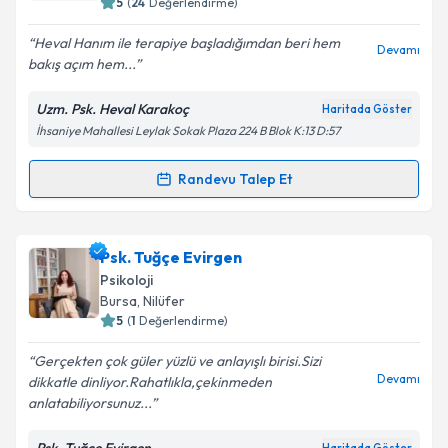
5
(
24
Değerlendirme)
E-posta Adresiniz
Heval Hanım ile terapiye başladığımdan beri hem
Devamı
bakış açım hem...
Uzm. Psk. Heval Karakoç
Haritada Göster
İhsaniye Mahallesi Leylak Sokak Plaza 224 B Blok K:13 D:57
Kişisel verilerimin işlenmesine ilişkin
Aydınlatma
Metni
'ni okudum ve kişisel verilerimin belirtilen
kapsamda işlenmesini kabul ediyorum.
Randevu Talep Et
Randevu Takvimi Talebi
Takvim Talebini Gönder
Uzm. Psk. Heval Karakoç
için randevu takvimi talebi
Psk. Tuğçe Evirgen
oluşturun. Size bu uzmandan randevu almanız için bir
Psikoloji
takvim hazırlandığında e-posta ile bilgilendireceğiz.
Bursa
, Nilüfer
5
(
1
Değerlendirme)
E-posta Adresiniz
Gerçekten çok güler yüzlü ve anlayışlı birisi.Sizi
Devamı
dikkatle dinliyor.Rahatlıkla,çekinmeden
anlatabiliyorsunuz...
Kişisel verilerimin işlenmesine ilişkin
Aydınlatma