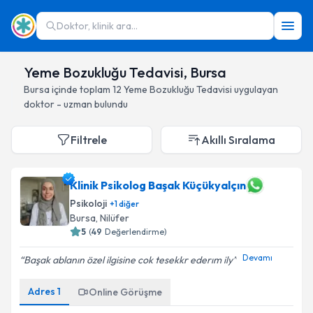
Doktor, klinik ara...
Yeme Bozukluğu Tedavisi, Bursa
Bursa
içinde toplam
12
Yeme Bozukluğu Tedavisi
uygulayan
doktor - uzman bulundu
Filtrele
Akıllı Sıralama
Klinik Psikolog Başak Küçükyalçın
Psikoloji
+
1
diğer
Bursa
, Nilüfer
5
(
49
Değerlendirme)
Devamı
Başak ablanın özel ilgisine cok tesekkr ederım ily
Adres
1
Online Görüşme