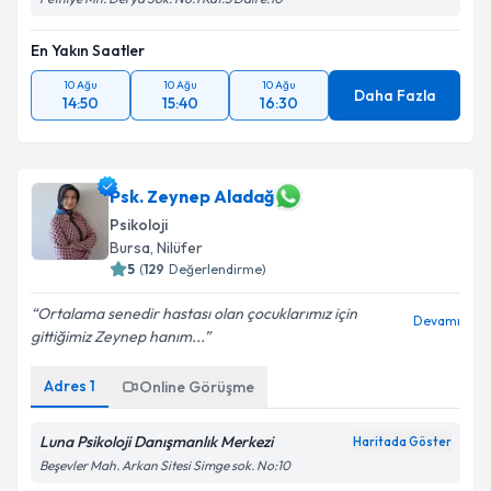
En Yakın Saatler
10 Ağu
10 Ağu
10 Ağu
Daha Fazla
14:50
15:40
16:30
Psk. Zeynep Aladağ
Psikoloji
Bursa
, Nilüfer
5
(
129
Değerlendirme)
Ortalama senedir hastası olan çocuklarımız için
Devamı
gittiğimiz Zeynep hanım...
Adres
1
Online Görüşme
Luna Psikoloji Danışmanlık Merkezi
Haritada Göster
Beşevler Mah. Arkan Sitesi Simge sok. No:10