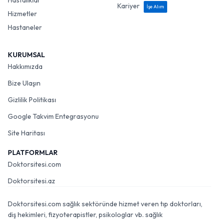
Hastalıklar
Kariyer
İşe Alım
Hizmetler
Hastaneler
KURUMSAL
Hakkımızda
Bize Ulaşın
Gizlilik Politikası
Google Takvim Entegrasyonu
Site Haritası
PLATFORMLAR
Doktorsitesi.com
Doktorsitesi.az
Doktorsitesi.com sağlık sektöründe hizmet veren tıp doktorları,
diş hekimleri, fizyoterapistler, psikologlar vb. sağlık