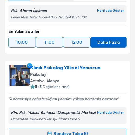
Psk. Ahmet İşçimen
Haritada Göster
Fener Mah. Bülent Ecevit Bulv. No:75/A K:2 D:102
En Yakın Saatler
10:00
11:00
12:00
Daha Fazla
Klinik Psikolog Yüksel Yeniacun
Psikoloji
Antalya
, Alanya
5
(
3
Değerlendirme)
Anoreksiya rahatsızlığımı yendim yüksel hocamla beraber
Kln. Psk. Yüksel Yeniacun Danışmanlık Merkezi
Haritada Göster
Hacet Mah. Keykubat Bulv. Işık Plaza Daire:5
Randevu Talep Et