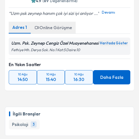
4.9
(
89
Değerlendirme)
Devamı
Kişisel verilerimin işlenmesine ilişkin
Aydınlatma
Uzm psk zeynep hanım çok iyi sizi iyi anlıyor ...
Metni
'ni okudum ve kişisel verilerimin belirtilen
kapsamda işlenmesini kabul ediyorum.
Adres
1
Online Görüşme
Uzm. Psk. Zeynep Cengiz Özel Muayenehanesi
Haritada Göster
Takvim Talebini Gönder
Fethiye Mh. Derya Sok. No:1 Kat:5 Daire:10
En Yakın Saatler
10 Ağu
10 Ağu
10 Ağu
Daha Fazla
14:50
15:40
16:30
İlgili Branşlar
Psikoloji
3