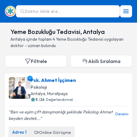
Doktor, klinik ara...
Yeme Bozukluğu Tedavisi, Antalya
Antalya
içinde toplam
4
Yeme Bozukluğu Tedavisi
uygulayan
doktor - uzman bulundu
Filtrele
Akıllı Sıralama
Psk. Ahmet İşçimen
Psikoloji
Antalya
, Muratpaşa
5
(
26
Değerlendirme)
Ben ve eşim çift danışmanlığı şeklinde Psikolog Ahmet
Devamı
beyden destek...
Adres
1
Online Görüşme