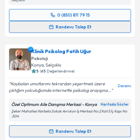
0 (850) 811 79 15
Randevu Takvimi Talebi
Randevu Talep Et
Aile Danışmanı Merve Çiçekler
için randevu takvimi
talebi oluşturun. Size bu uzmandan randevu almanız
Klinik Psikolog Fatih Uğur
için bir takvim hazırlandığında e-posta ile
bilgilendireceğiz.
Psikoloji
Konya
, Selçuklu
E-posta Adresiniz
5
(
65
Değerlendirme)
Kaybolan umutlarımı tekrardan yeşertmek üzere
Devamı
çıktığım yolculuğumda internette psikolog arayışına...
Kişisel verilerimin işlenmesine ilişkin
Aydınlatma
Özel Optimum Aile Danışma Merkezi - Konya
Haritada Göster
Metni
'ni okudum ve kişisel verilerimin belirtilen
Şeker Mahallesi Kerbela Sokak Avrukon İş Merkezi No:2 Kat:5 İç Kapı No
kapsamda işlenmesini kabul ediyorum.
:504
Randevu Talep Et
Takvim Talebini Gönder
Randevu Takvimi Talebi