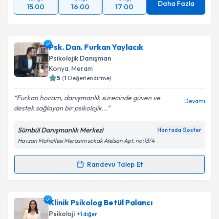
Daha Fazla
15:00
16:00
17:00
Psk. Dan. Furkan Yaylacık
Psikolojik Danışman
Konya
, Meram
5
(
1
Değerlendirme)
Furkan hocam, danışmanlık sürecinde güven ve
Devamı
destek sağlayan bir psikolojik...
Sümbül Danışmanlık Merkezi
Haritada Göster
Havzan Mahallesi Merasim sokak Atelsan Apt. no:13/4
Randevu Talep Et
Randevu Takvimi Talebi
Psk. Dan. Furkan Yaylacık
için randevu takvimi
Klinik Psikolog Betül Palancı
talebi oluşturun. Size bu uzmandan randevu almanız
Psikoloji
+
1
diğer