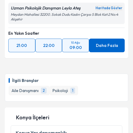
Uzman Psikolojik Danışman Leyla Ateş
Haritada Göster
Meydan Mahallesi 32200. Sokak Dudu Kadın Çarşısı S Blok Kat:2 No:4
Akşehir
En Yakın Saatler
10 Ağu
21:00
22:00
Daha Fazla
09:00
İlgili Branşlar
Aile Danışmanı
Psikoloji
2
1
Konya İlçeleri
Konya
Yas danışmanlığı