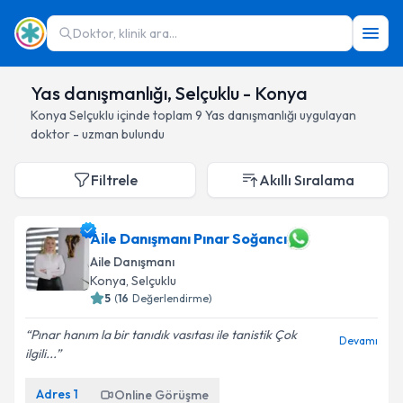
Doktor, klinik ara...
Yas danışmanlığı, Selçuklu - Konya
Konya
Selçuklu
içinde toplam
9
Yas danışmanlığı
uygulayan
doktor - uzman bulundu
Filtrele
Akıllı Sıralama
Aile Danışmanı Pınar Soğancı
Aile Danışmanı
Konya
, Selçuklu
5
(
16
Değerlendirme)
Pınar hanım la bir tanıdık vasıtası ile tanistik Çok
Devamı
ilgili...
Adres
1
Online Görüşme