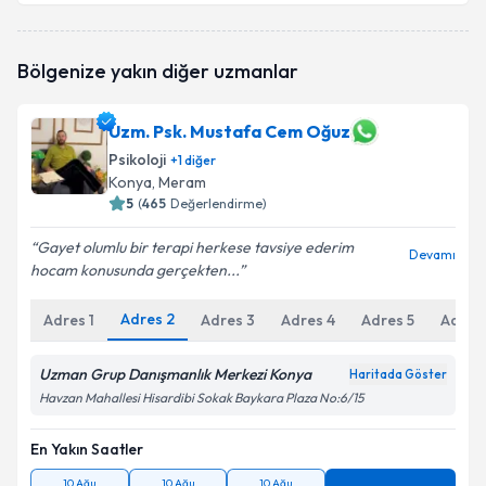
Klinik Psikolog Fatih Uğur
için randevu takvimi
Bölgenize yakın diğer uzmanlar
talebi oluşturun. Size bu uzmandan randevu almanız
için bir takvim hazırlandığında e-posta ile
bilgilendireceğiz.
Uzm. Psk. Mustafa Cem Oğuz
Psikoloji
E-posta Adresiniz
+
1
diğer
Konya
, Meram
5
(
465
Değerlendirme)
Gayet olumlu bir terapi herkese tavsiye ederim
Devamı
Kişisel verilerimin işlenmesine ilişkin
Aydınlatma
hocam konusunda gerçekten...
Metni
'ni okudum ve kişisel verilerimin belirtilen
kapsamda işlenmesini kabul ediyorum.
Adres
2
Adres
1
Adres
3
Adres
4
Adres
5
Adres
Uzman Grup Danışmanlık Merkezi Konya
Haritada Göster
Takvim Talebini Gönder
Havzan Mahallesi Hisardibi Sokak Baykara Plaza No:6/15
En Yakın Saatler
10 Ağu
10 Ağu
10 Ağu