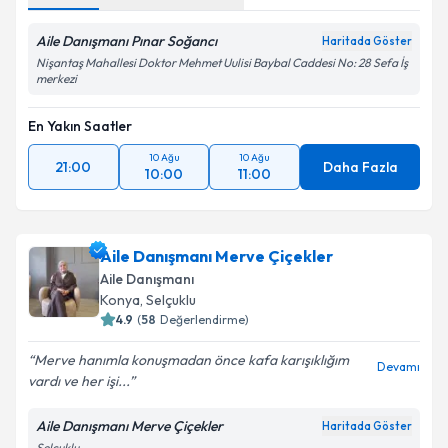
Aile Danışmanı Pınar Soğancı
Haritada Göster
Nişantaş Mahallesi Doktor Mehmet Uulisi Baybal Caddesi No: 28 Sefa İş
merkezi
En Yakın Saatler
10 Ağu
10 Ağu
21:00
Daha Fazla
10:00
11:00
Aile Danışmanı Merve Çiçekler
Aile Danışmanı
Konya
, Selçuklu
4.9
(
58
Değerlendirme)
Merve hanımla konuşmadan önce kafa karışıklığım
Devamı
vardı ve her işi...
Aile Danışmanı Merve Çiçekler
Haritada Göster
Selçuklu