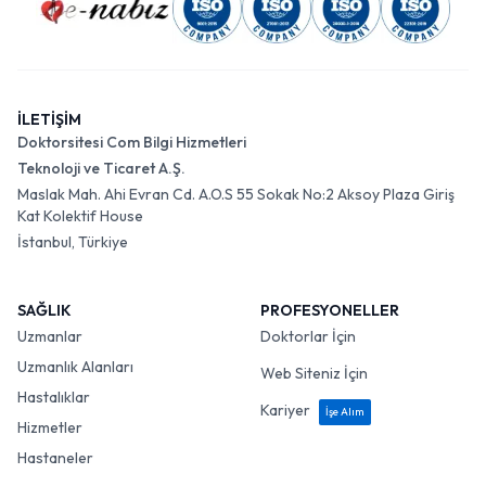
İLETİŞİM
Doktorsitesi Com Bilgi Hizmetleri
Teknoloji ve Ticaret A.Ş.
Maslak Mah. Ahi Evran Cd. A.O.S 55 Sokak No:2 Aksoy Plaza Giriş
Kat Kolektif House
İstanbul, Türkiye
SAĞLIK
PROFESYONELLER
Uzmanlar
Doktorlar İçin
Uzmanlık Alanları
Web Siteniz İçin
Hastalıklar
Kariyer
İşe Alım
Hizmetler
Hastaneler