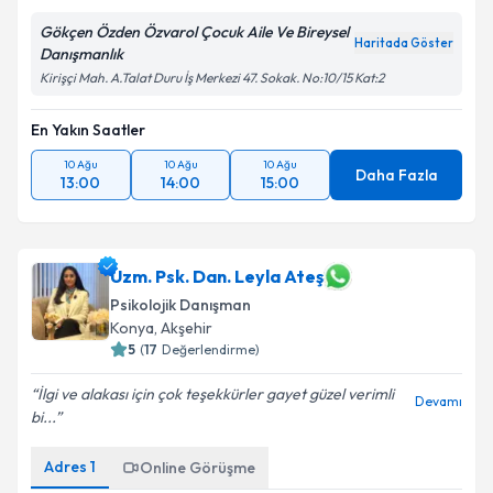
Gökçen Özden Özvarol Çocuk Aile Ve Bireysel
Haritada Göster
Danışmanlık
Kirişçi Mah. A.Talat Duru İş Merkezi 47. Sokak. No:10/15 Kat:2
En Yakın Saatler
10 Ağu
10 Ağu
10 Ağu
Daha Fazla
13:00
14:00
15:00
Uzm. Psk. Dan. Leyla Ateş
Psikolojik Danışman
Konya
, Akşehir
5
(
17
Değerlendirme)
İlgi ve alakası için çok teşekkürler gayet güzel verimli
Devamı
bi...
Adres
1
Online Görüşme