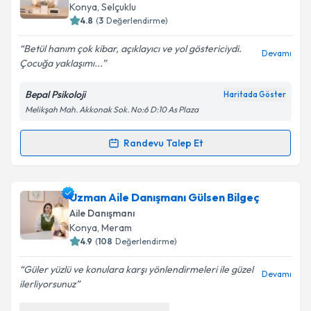
için bir takvim hazırlandığında e-posta ile
Konya
, Selçuklu
bilgilendireceğiz.
4.8
(
3
Değerlendirme)
E-posta Adresiniz
Betül hanım çok kibar, açıklayıcı ve yol göstericiydi.
Devamı
Çocuğa yaklaşımı...
Bepal Psikoloji
Haritada Göster
Melikşah Mah. Akkonak Sok. No:6 D:10 As Plaza
Kişisel verilerimin işlenmesine ilişkin
Aydınlatma
Metni
'ni okudum ve kişisel verilerimin belirtilen
kapsamda işlenmesini kabul ediyorum.
Randevu Talep Et
Randevu Takvimi Talebi
Takvim Talebini Gönder
Klinik Psikolog Betül Palancı
için randevu takvimi
Uzman Aile Danışmanı Gülsen Bilgeç
talebi oluşturun. Size bu uzmandan randevu almanız
Aile Danışmanı
için bir takvim hazırlandığında e-posta ile
Konya
, Meram
bilgilendireceğiz.
4.9
(
108
Değerlendirme)
E-posta Adresiniz
Güler yüzlü ve konulara karşı yönlendirmeleri ile güzel
Devamı
ilerliyorsunuz