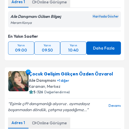
Adres
1
Online Görüşme
Kişisel verilerimin işlenmesine ilişkin
Aydınlatma
Metni
'ni okudum ve kişisel verilerimin belirtilen
Aile Danışmanı Gülsen Bilgeç
Haritada Göster
kapsamda işlenmesini kabul ediyorum.
Meram Konya
En Yakın Saatler
Takvim Talebini Gönder
Yarın
Yarın
Yarın
Daha Fazla
09:00
09:50
10:40
Çocuk Gelişim Gökçen Özden Özvarol
Aile Danışmanı
+
1
diğer
Karaman
, Merkez
5
(
126
Değerlendirme)
Eşimle çift danışmanlığı alıyoruz . ayımızdayız
Devamı
boşanmadan döndük, çatışma yaşadığımız...
Adres
1
Online Görüşme