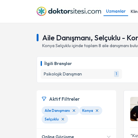
Uzmanlar
Klin
Aile Danışmanı, Selçuklu - Ko
Konya
Selçuklu
içinde toplam
8
aile danışmanı
bul
İlgili Branşlar
Psikolojik Danışman
1
Aktif Filtreler
Aile Danışmanı
Konya
Selçuklu
Kız
Online Görüşme