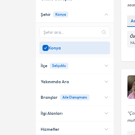
sean
Şehir
Konya
Online danışmanlık sunan
A
uzmanları göster
Sadece
Konya
bölgesinde
Öz
uzman ara
YA
Konya
İlçe
Selçuklu
Yakınımda Ara
Branşlar
Aile Danışmanı
Konumuma yakın uzmanları
Selçuklu
göster
Meram
Ço
İlgi Alanları
mut
Seydişehir
Hizmetler
Aile Danışmanı