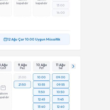
palıdır
kapalıdır
kapalıdır
13:00
14:00
12 Ağu
Çar
10:00
Uygun Müsaitlik
8 Ağu
9 Ağu
10 Ağu
11 Ağu
Cmt
Paz
Pzt
Sal
21:00
10:00
09:00
21:50
10:55
09:55
11:50
10:50
Takvim
palıdır
12:45
11:45
13:40
12:40