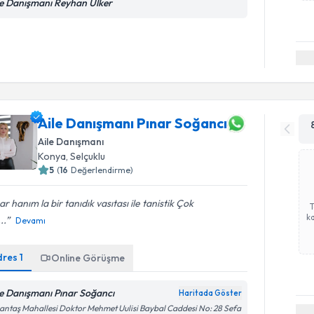
le Danışmanı Reyhan Ülker
Aile Danışmanı Pınar Soğancı
Aile Danışmanı
Konya
,
Selçuklu
5
(
16
Değerlendirme)
ar hanım la bir tanıdık vasıtası ile tanistik Çok
ka
...
Devamı
dres
1
Online Görüşme
le Danışmanı Pınar Soğancı
Haritada Göster
antaş Mahallesi Doktor Mehmet Uulisi Baybal Caddesi No: 28 Sefa