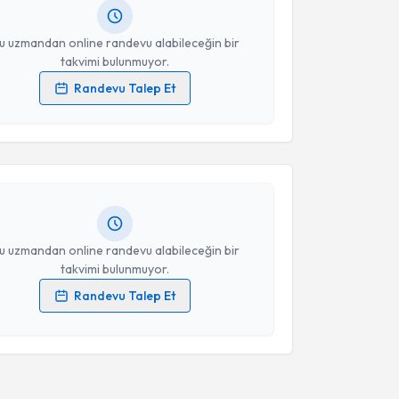
resiniz
u uzmandan online randevu alabileceğin bir
takvimi bulunmuyor.
Randevu Talep Et
akvimi Talebi
 verilerimin işlenmesine ilişkin
Aydınlatma Metni
'ni
 ve kişisel verilerimin belirtilen kapsamda
esini kabul ediyorum.
şmanı Elmas Kaya
için randevu takvimi talebi
Size bu uzmandan randevu almanız için bir takvim
ında e-posta ile bilgilendireceğiz.
Takvim Talebini Gönder
resiniz
u uzmandan online randevu alabileceğin bir
takvimi bulunmuyor.
Randevu Talep Et
 verilerimin işlenmesine ilişkin
Aydınlatma Metni
'ni
 ve kişisel verilerimin belirtilen kapsamda
esini kabul ediyorum.