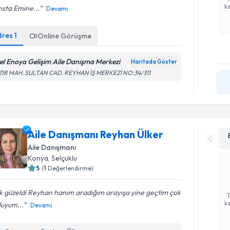
ka
sta Emine...
Devamı
dres
1
Online Görüşme
el Enoya Gelişim Aile Danışma Merkezi
Haritada Göster
ZIR MAH. SULTAN CAD. REYHAN İŞ MERKEZİ NO:34/311
Aile Danışmanı Reyhan Ülker
Aile Danışmanı
Konya
,
Selçuklu
5
(
1
Değerlendirme)
k güzeldi Reyhan hanım aradığım arayışa yine geçtim çok
ka
luyum...
Devamı