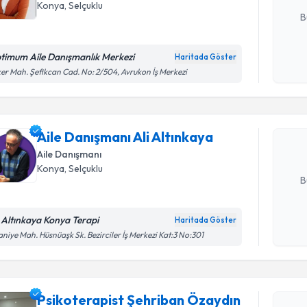
Konya
,
Selçuklu
B
timum Aile Danışmanlık Merkezi
Haritada Göster
Randevu T
Kişisel
er Mah. Şefikcan Cad. No: 2/504, Avrukon İş Merkezi
okudum
işlenm
Aile Danış
oluşturun. 
Aile Danışmanı Ali Altınkaya
hazırlandığ
Aile Danışmanı
E-posta Ad
Konya
,
Selçuklu
B
i Altınkaya Konya Terapi
Randevu T
Haritada Göster
Kişisel
aniye Mah. Hüsnüaşk Sk. Bezirciler İş Merkezi Kat:3 No:301
okudum
işlenm
Psikotera
oluşturun. 
hazırlandığ
Psikoterapist Şehriban Özaydın