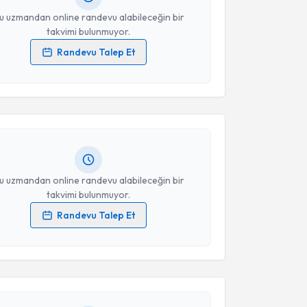
u uzmandan online randevu alabileceğin bir
takvimi bulunmuyor.
Randevu Talep Et
akvimi Talebi
 verilerimin işlenmesine ilişkin
Aydınlatma Metni
'ni
 ve kişisel verilerimin belirtilen kapsamda
esini kabul ediyorum.
manı Ali Altınkaya
için randevu takvimi talebi
Size bu uzmandan randevu almanız için bir takvim
ında e-posta ile bilgilendireceğiz.
Takvim Talebini Gönder
resiniz
u uzmandan online randevu alabileceğin bir
takvimi bulunmuyor.
Randevu Talep Et
akvimi Talebi
 verilerimin işlenmesine ilişkin
Aydınlatma Metni
'ni
 ve kişisel verilerimin belirtilen kapsamda
esini kabul ediyorum.
pist Şehriban Özaydın
için randevu takvimi talebi
Size bu uzmandan randevu almanız için bir takvim
ında e-posta ile bilgilendireceğiz.
Takvim Talebini Gönder