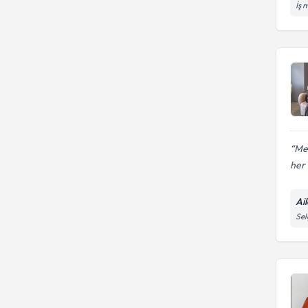
İş 
Özgüven)
Aile İçi İletişim
Me
her i
Ai
Sel