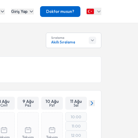
Giriş Yap
Doktor musun?
Sıralama
Akıllı Sıralama
8 Ağu
9 Ağu
10 Ağu
11 Ağu
Cmt
Paz
Pzt
Sal
10:00
11:00
12:00
Takvim
Takvim
Takvim