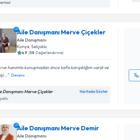
merkezi
Randevu T
Aile Danı
Aile Danışmanı Merve Çiçekler
oluşturun. 
Aile Danışmanı
hazırlandığ
Konya
,
Selçuklu
4.9
(
58
Değerlendirme)
E-posta Ad
rve hanımla konuşmadan önce kafa karışıklığım vardı ve
şi...
Devamı
Kişisel
okudum
le Danışmanı Merve Çiçekler
Haritada Göster
Randevu T
işlenm
çuklu
Aile Danı
oluşturun. 
Aile Danışmanı Merve Demir
hazırlandığ
Aile Danışmanı
E-posta Ad