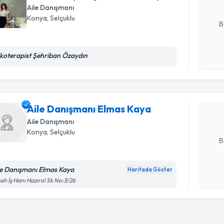
Aile Danışmanı
E-posta Ad
Konya
,
Selçuklu
B
Randevu T
ikoterapist Şehriban Özaydın
Kişisel
okudum
işlenm
Aile Danı
oluşturun. 
Aile Danışmanı Elmas Kaya
hazırlandığ
Aile Danışmanı
E-posta Ad
Konya
,
Selçuklu
B
le Danışmanı Elmas Kaya
Haritada Göster
Kişisel
ah İş Hanı Hazırol Sk No:3/26
okudum
işlenm