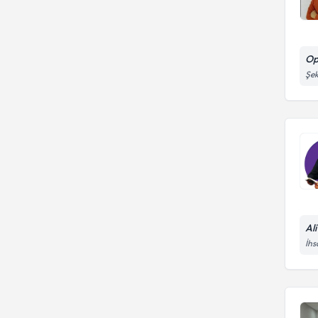
Op
Şek
Al
İhs