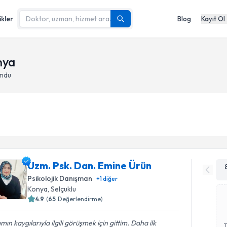
ikler
Blog
Kayıt Ol
nya
undu
Uzm. Psk. Dan. Emine Ürün
Psikolojik Danışman
+
1
diğer
Konya
,
Selçuklu
4.9
(
65
Değerlendirme)
ımın kaygılarıyla ilgili görüşmek için gittim. Daha ilk