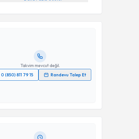
akvimi Talebi
şmanı Merve Çiçekler
için randevu takvimi talebi
Size bu uzmandan randevu almanız için bir takvim
ında e-posta ile bilgilendireceğiz.
resiniz
Takvim mevcut değil.
0 (850) 811 79 15
Randevu Talep Et
 verilerimin işlenmesine ilişkin
Aydınlatma Metni
'ni
 ve kişisel verilerimin belirtilen kapsamda
akvimi Talebi
esini kabul ediyorum.
şmanı Merve Demir
için randevu takvimi talebi
Takvim Talebini Gönder
Size bu uzmandan randevu almanız için bir takvim
ında e-posta ile bilgilendireceğiz.
resiniz