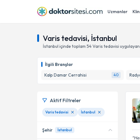
Uzmanlar
Klin
Varis tedavisi, İstanbul
İstanbul
içinde toplam
54
Varis tedavisi
uygulayan
İlgili Branşlar
Kalp Damar Cerrahisi
Radyo
40
Aktif Filtreler
Varis tedavisi
İstanbul
Şehir
İstanbul
Her