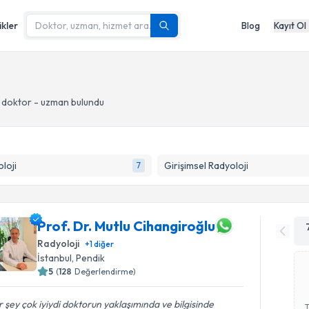
ikler
Blog
Kayıt Ol
 doktor - uzman bulundu
loji
Girişimsel Radyoloji
7
Prof. Dr. Mutlu Cihangiroğlu
Radyoloji
+
1
diğer
İstanbul
, Pendik
5
(
128
Değerlendirme)
 şey çok iyiydi doktorun yaklaşımında ve bilgisinde