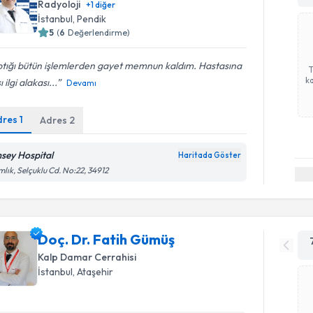
Radyoloji
+
1
diğer
İstanbul
, Pendik
5
(
6
Değerlendirme)
ptığı bütün işlemlerden gayet memnun kaldım. Hastasına
ka
 ilgi alakası...
Devamı
dres
1
Adres
2
sey Hospital
Haritada Göster
lık, Selçuklu Cd. No:22, 34912
Doç. Dr. Fatih Gümüş
Kalp Damar Cerrahisi
İstanbul
, Ataşehir