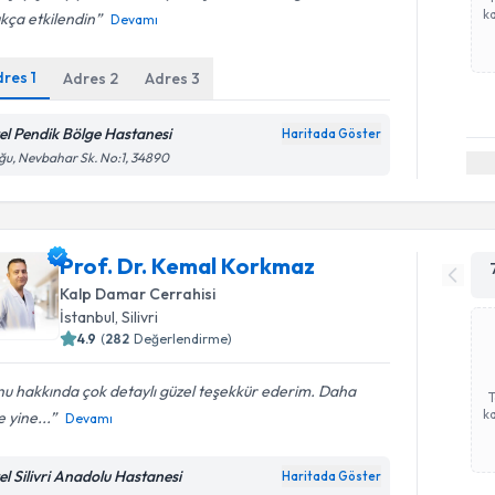
ka
kça etkilendin
Devamı
dres
1
Adres
2
Adres
3
el Pendik Bölge Hastanesi
Haritada Göster
u, Nevbahar Sk. No:1, 34890
Prof. Dr. Kemal Korkmaz
Kalp Damar Cerrahisi
İstanbul
, Silivri
4.9
(
282
Değerlendirme)
u hakkında çok detaylı güzel teşekkür ederim. Daha
ka
 yine...
Devamı
el Silivri Anadolu Hastanesi
Haritada Göster