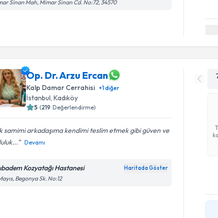
ar Sinan Mah, Mimar Sinan Cd. No:72, 34570
Op. Dr. Arzu Ercan
Kalp Damar Cerrahisi
+
1
diğer
İstanbul
, Kadıköy
5
(
219
Değerlendirme)
k samimi arkadaşıma kendimi teslim etmek gibi güven ve
ka
uluk...
Devamı
ıbadem Kozyatağı Hastanesi
Haritada Göster
Mayıs, Begonya Sk. No:12