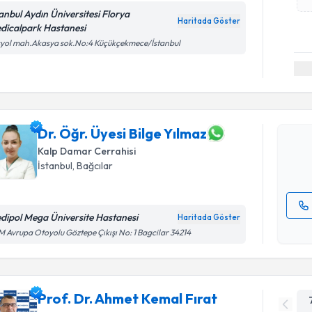
tanbul Aydın Üniversitesi Florya
Haritada Göster
dicalpark Hastanesi
yol mah.Akasya sok.No:4 Küçükçekmece/İstanbul
Randevu T
Dr. Öğr. Ü
oluşturun. 
hazırlandığ
Dr. Öğr. Üyesi Bilge Yılmaz
Kalp Damar Cerrahisi
E-posta Ad
İstanbul
, Bağcılar
dipol Mega Üniversite Hastanesi
Haritada Göster
Kişisel
 Avrupa Otoyolu Göztepe Çıkışı No: 1 Bagcilar 34214
okudum
işlenm
Prof. Dr. Ahmet Kemal Fırat