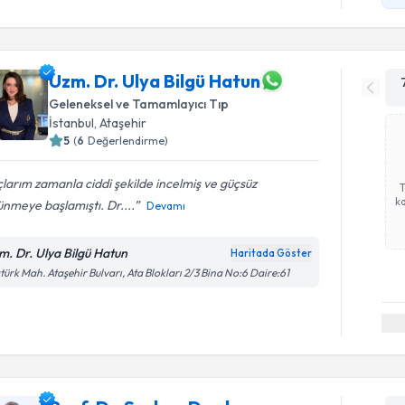
Uzm. Dr. Ulya Bilgü Hatun
Geleneksel ve Tamamlayıcı Tıp
İstanbul
, Ataşehir
5
(
6
Değerlendirme)
larım zamanla ciddi şekilde incelmiş ve güçsüz
ka
nmeye başlamıştı. Dr....
Devamı
m. Dr. Ulya Bilgü Hatun
Haritada Göster
türk Mah. Ataşehir Bulvarı, Ata Blokları 2/3 Bina No:6 Daire:61