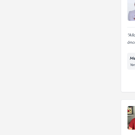
All
önce
Me
Yen