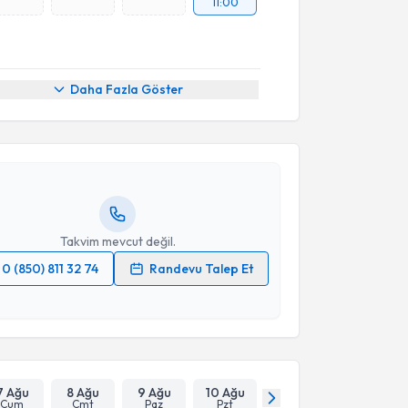
11:00
akvimi Talebi
Daha Fazla Göster
yesi Bilge Yılmaz
için randevu takvimi talebi
Size bu uzmandan randevu almanız için bir takvim
ında e-posta ile bilgilendireceğiz.
resiniz
Takvim mevcut değil.
0 (850) 811 32 74
Randevu Talep Et
 verilerimin işlenmesine ilişkin
Aydınlatma Metni
'ni
 ve kişisel verilerimin belirtilen kapsamda
esini kabul ediyorum.
Takvim Talebini Gönder
7 Ağu
8 Ağu
9 Ağu
10 Ağu
Cum
Cmt
Paz
Pzt