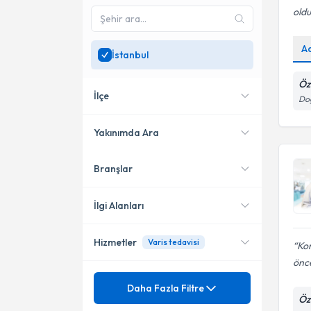
oldu
A
İstanbul
Öz
İlçe
Doğ
Yakınımda Ara
Branşlar
Konumuma yakın uzmanları
Ataşehir
göster
Kadıköy
İlgi Alanları
Bahçelievler
Hizmetler
Varis tedavisi
Kon
Kalp Damar Cerrahisi
Şişli
önce
Radyoloji
Mezuniyet
Varis
Daha Fazla Filtre
Bağcılar
Öz
Girişimsel Radyoloji