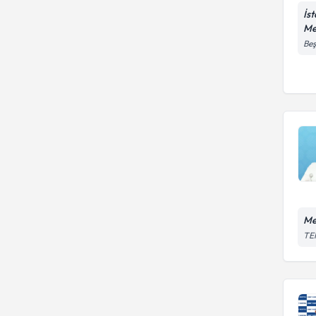
İs
Me
Beş
Me
TEM