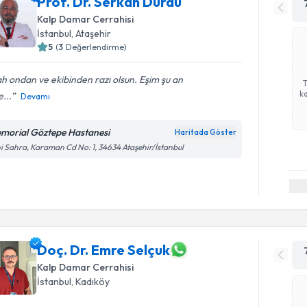
Prof. Dr. Serkan Durdu
Kalp Damar Cerrahisi
İstanbul
, Ataşehir
5
(
3
Değerlendirme)
ah ondan ve ekibinden razı olsun. Eşim şu an
ka
...
Devamı
morial Göztepe Hastanesi
Haritada Göster
i Sahra, Karaman Cd No: 1, 34634 Ataşehir/İstanbul
Doç. Dr. Emre Selçuk
Kalp Damar Cerrahisi
İstanbul
, Kadıköy