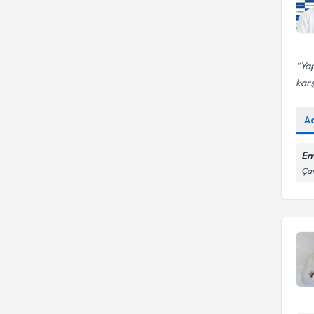
Ya
karşı
A
Em
Çam