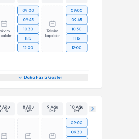
09:00
09:00
09:45
09:45
10:30
10:30
Takvim
Takvim
palıdır
kapalıdır
11:15
11:15
12:00
12:00
Daha Fazla Göster
7 Ağu
8 Ağu
9 Ağu
10 Ağu
Cum
Cmt
Paz
Pzt
09:00
09:30