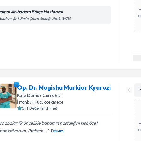
dipol Acıbadem Bölge Hastanesi
ka
badem, Şht. Emin Çölen Sokağı No:4, 34718
Op. Dr. Mugisha Markior Kyaruzi
Kalp Damar Cerrahisi
İstanbul
, Küçükçekmece
5
(
1
Değerlendirme)
habalar ilk öncelikle babamın hastalığını kısa özet
ka
mak istiyorum. (babam...
Devamı