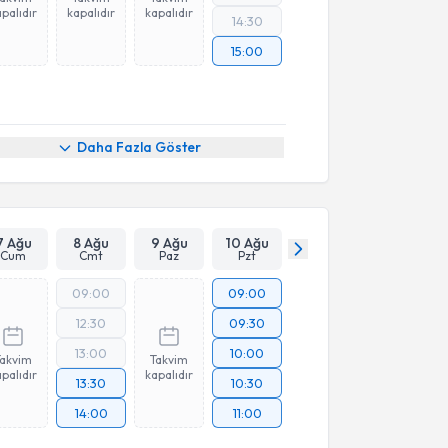
palıdır
kapalıdır
kapalıdır
14:30
15:00
Daha Fazla Göster
7 Ağu
8 Ağu
9 Ağu
10 Ağu
Cum
Cmt
Paz
Pzt
09:00
09:00
12:30
09:30
13:00
10:00
Takvim
Takvim
palıdır
kapalıdır
13:30
10:30
14:00
11:00