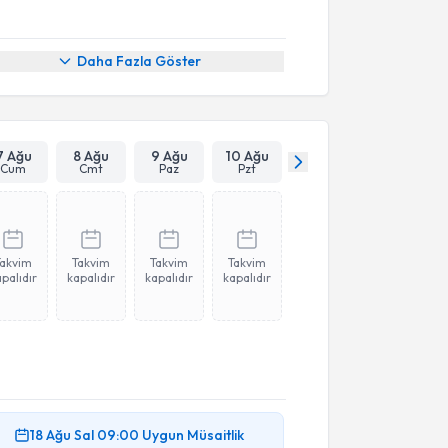
Daha Fazla Göster
7 Ağu
8 Ağu
9 Ağu
10 Ağu
Cum
Cmt
Paz
Pzt
Takvim
Takvim
Takvim
Takvim
palıdır
kapalıdır
kapalıdır
kapalıdır
18 Ağu
Sal
09:00
Uygun Müsaitlik