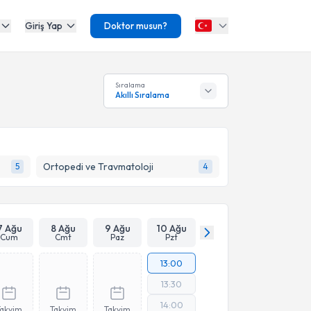
Giriş Yap
Doktor musun?
Sıralama
Akıllı Sıralama
Ortopedi ve Travmatoloji
5
4
7 Ağu
8 Ağu
9 Ağu
10 Ağu
Cum
Cmt
Paz
Pzt
13:00
13:30
14:00
Takvim
Takvim
Takvim