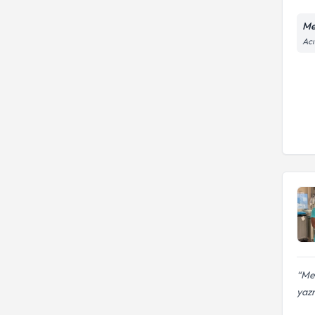
Me
Acı
Mer
yaz