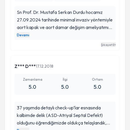
Sn Prof. Dr. Mustafa Serkan Durdu hocamız
27.09.2024 tarihinde minimal invaziv yöntemiyle
aort kapak ve aort damar değişim ameliyatımı
gerçekleştirdi. Birkaç gün önce öğrendiğim
Devamı
hastalığım ile ilgili ikinci bir görüş almak için
Şikayet Et
gittiğim hocama ameliyatımla ilgili büyük endişe
ve kaygıları taşımama rağmen çevreden aldığım
öneriler ve hocamın verdiği güvenle hastaneye
Z*** D***
17.12.2018
yatacağım tarihi belirledik. Hocam ve ekibi
sayesinde de çok rahat ve başarılı bir ameliyat
Zamanlama
İlgi
Ortam
5.0
5.0
5.0
süreci geçirdim. Bu işin Türkiyedeki öncülerinden
olduğunu düşündüğüm sevgili hocam ve ekibine
bilgi birikimi, beceri, ilgi ve yaklaşımlarından
37 yaşımda detaylı check-up’lar esnasında
dolayı sonsuz teşekkürlerimi sunuyorum.
kalbimde delik (ASD-Atriyal Septal Defekt)
Kendileriyle karşılaşmam benim için büyük bir
olduğunu öğrendiğimizde oldukça telaşlandık,
şans olarak görüyorum. İyi ki varsınız hocam......