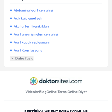
Abdominal aort cerrahisi
Açık kalp ameliyatı
Akut arter tıkanıklıkları
Aort anevrizmaları cerrahisi
Aort kapak replasmanı
Aort Koartasyonu
Daha fazla
Videolar
Blog
Online Terapi
Online Diyet
SERTİFİKA VE ENTEGRASYONLAR