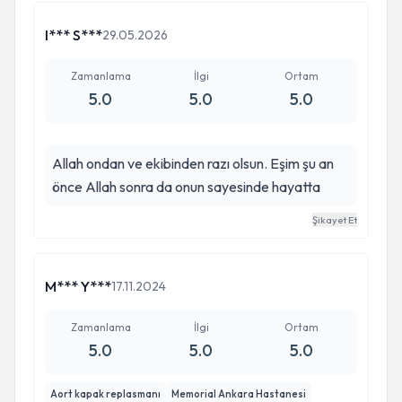
I*** S***
29.05.2026
Zamanlama
İlgi
Ortam
5.0
5.0
5.0
Allah ondan ve ekibinden razı olsun. Eşim şu an
önce Allah sonra da onun sayesinde hayatta
Şikayet Et
M*** Y***
17.11.2024
Zamanlama
İlgi
Ortam
5.0
5.0
5.0
Aort kapak replasmanı
Memorial Ankara Hastanesi