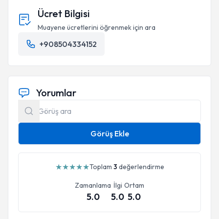
Ücret Bilgisi
Muayene ücretlerini öğrenmek için ara
+908504334152
Yorumlar
Görüş Ekle
★
★
★
★
★
Toplam
3
değerlendirme
Zamanlama
İlgi
Ortam
5.0
5.0
5.0