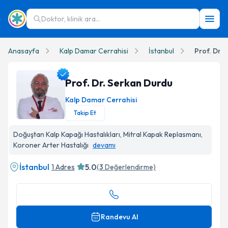
Doktor, klinik ara...
Anasayfa
Kalp Damar Cerrahisi
İstanbul
Prof. Dr.
Prof. Dr. Serkan Durdu
Kalp Damar Cerrahisi
Takip Et
Prof. Dr. Serkan Durdu Profil Fotoğrafı
Doğuştan Kalp Kapağı Hastalıkları, Mitral Kapak Replasmanı,
Koroner Arter Hastalığı
devamı
İstanbul
5.0
1 Adres
(
3
Değerlendirme)
Randevu Al