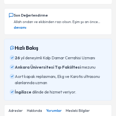
Son Değerlendirme
Allah ondan ve ekibinden razı olsun. Eşim şu an önce...
devamı
Hızlı Bakış
26
yıl deneyimli Kalp Damar Cerrahisi Uzmanı
Ankara Üniversitesi Tıp Fakültesi
mezunu
Aort kapak replasmanı, Ekg ve Karotis ultrasonu
alanlarında uzman
İngilizce
dilinde de hizmet veriyor.
Adresler
Hakkında
Yorumlar
Mesleki Bilgiler