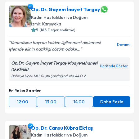
Op. Dr. Gayem İnayet Turgay
Kadın Hastalıkları ve Doğum
İzmir
,
Karşıyaka
5
(
165
Değerlendirme)
Kenedisine hayran kaldım ilgilenmesi dinlemesi
Devamı
işlemde elinin nazikliği cözüm odaklı...
Op.Dr. Gayem İnayet Turgay Muayenehanesi
Haritada Göster
(G.Klinik)
Bahriye Üçok MH. Rüştü Şardağ cd. No.44 D.2
En Yakın Saatler
12:00
13:00
14:00
Daha Fazla
Op. Dr. Cansu Kübra Ektaş
Kadın Hastalıkları ve Doğum