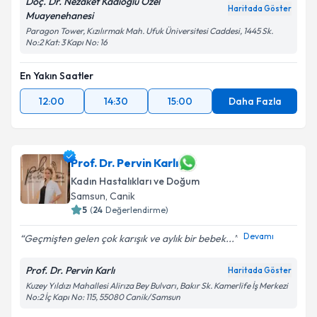
Doç. Dr. Nezaket Kadıoğlu Özel
Haritada Göster
Muayenehanesi
Paragon Tower, Kızılırmak Mah. Ufuk Üniversitesi Caddesi, 1445 Sk.
No:2 Kat: 3 Kapı No: 16
En Yakın Saatler
12:00
14:30
15:00
Daha Fazla
Prof. Dr. Pervin Karlı
Kadın Hastalıkları ve Doğum
Samsun
,
Canik
5
(
24
Değerlendirme)
Devamı
Geçmişten gelen çok karışık ve aylık bir bebek...
Prof. Dr. Pervin Karlı
Haritada Göster
Kuzey Yıldızı Mahallesi Alirıza Bey Bulvarı, Bakır Sk. Kamerlife İş Merkezi
No:2 İç Kapı No: 115, 55080 Canik/Samsun