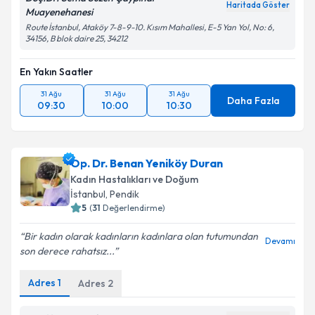
Haritada Göster
Muayenehanesi
Route İstanbul, Ataköy 7-8-9-10. Kısım Mahallesi, E-5 Yan Yol, No: 6,
34156, B blok daire 25, 34212
En Yakın Saatler
31 Ağu
31 Ağu
31 Ağu
Daha Fazla
09:30
10:00
10:30
Op. Dr. Benan Yeniköy Duran
Kadın Hastalıkları ve Doğum
İstanbul
,
Pendik
5
(
31
Değerlendirme)
Bir kadın olarak kadınların kadınlara olan tutumundan
Devamı
son derece rahatsız...
Adres
1
Adres
2