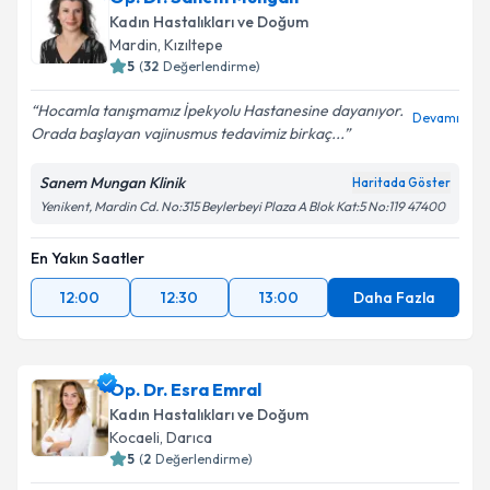
Kadın Hastalıkları ve Doğum
Mardin
,
Kızıltepe
5
(
32
Değerlendirme)
Hocamla tanışmamız İpekyolu Hastanesine dayanıyor.
Devamı
Orada başlayan vajinusmus tedavimiz birkaç...
Sanem Mungan Klinik
Haritada Göster
Yenikent, Mardin Cd. No:315 Beylerbeyi Plaza A Blok Kat:5 No:119 47400
En Yakın Saatler
12:00
12:30
13:00
Daha Fazla
Op. Dr. Esra Emral
Kadın Hastalıkları ve Doğum
Kocaeli
,
Darıca
5
(
2
Değerlendirme)