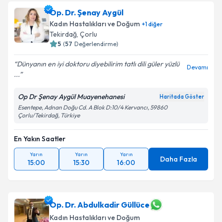
Op. Dr. Şenay Aygül
Kadın Hastalıkları ve Doğum
+
1
diğer
Tekirdağ
,
Çorlu
5
(
57
Değerlendirme)
Dünyanın en iyi doktoru diyebilirim tatlı dili güler yüzlü
Devamı
...
Op Dr Şenay Aygül Muayenehanesi
Haritada Göster
Esentepe, Adnan Doğu Cd. A Blok D:10/4 Kervancı, 59860
Çorlu/Tekirdağ, Türkiye
En Yakın Saatler
Yarın
Yarın
Yarın
Daha Fazla
15:00
15:30
16:00
Op. Dr. Abdulkadir Güllüce
Kadın Hastalıkları ve Doğum