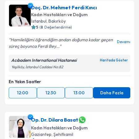
Doç. Dr. Mehmet Ferdi Kıncı
Kadın Hastalıkları ve Doğum
İstanbul
,
Bakırköy
5
(
8
Değerlendirme)
Hamileliğimi öğrendiğim andan doğuma kadar geçen
Devamı
süreç boyunca Ferdi Bey...
Acıbadem International Hastanesi
Haritada Göster
Yeşilköy, İstanbul Caddesi No:82
En Yakın Saatler
12:00
12:30
13:00
Daha Fazla
Op. Dr. Dilara Basat
Kadın Hastalıkları ve Doğum
Gaziantep
,
Şehitkamil