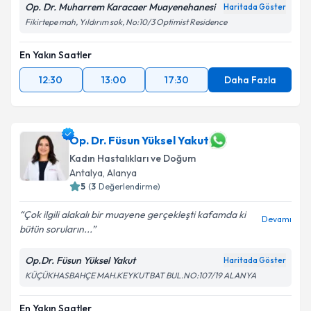
Op. Dr. Muharrem Karacaer Muayenehanesi
Haritada Göster
kapsamda işlenmesini kabul ediyorum.
Fikirtepe mah, Yıldırım sok, No:10/3 Optimist Residence
Takvim Talebini Gönder
En Yakın Saatler
12:30
13:00
17:30
Daha Fazla
Op. Dr. Füsun Yüksel Yakut
Kadın Hastalıkları ve Doğum
Antalya
,
Alanya
5
(
3
Değerlendirme)
Çok ilgili alakalı bir muayene gerçekleşti kafamda ki
Devamı
bütün soruların...
Op.Dr. Füsun Yüksel Yakut
Haritada Göster
KÜÇÜKHASBAHÇE MAH.KEYKUTBAT BUL.NO:107/19 ALANYA
En Yakın Saatler