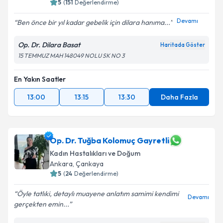
5
(
151
Değerlendirme)
Devamı
Ben önce bir yıl kadar gebelik için dilara hanıma...
Op. Dr. Dilara Basat
Haritada Göster
15 TEMMUZ MAH 148049 NOLU SK NO 3
En Yakın Saatler
13:00
13:15
13:30
Daha Fazla
Op. Dr. Tuğba Kolomuç Gayretli
Kadın Hastalıkları ve Doğum
Ankara
,
Çankaya
5
(
24
Değerlendirme)
Öyle tatlıki, detaylı muayene anlatım samimi kendimi
Devamı
gerçekten emin...