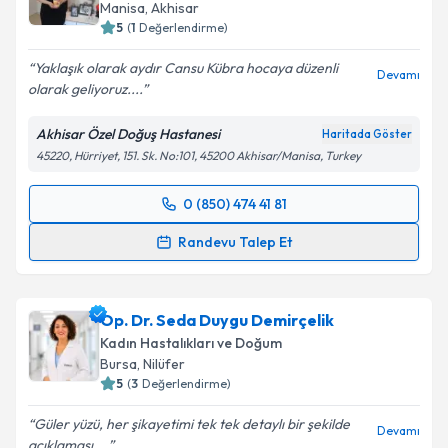
Manisa
,
Akhisar
5
(
1
Değerlendirme)
Yaklaşık olarak aydır Cansu Kübra hocaya düzenli
Devamı
olarak geliyoruz....
Akhisar Özel Doğuş Hastanesi
Haritada Göster
45220, Hürriyet, 151. Sk. No:101, 45200 Akhisar/Manisa, Turkey
0 (850) 474 41 81
Randevu Takvimi Talebi
Randevu Talep Et
Op. Dr. Cansu Kübra Ektaş
için randevu takvimi
talebi oluşturun. Size bu uzmandan randevu almanız
Op. Dr. Seda Duygu Demirçelik
için bir takvim hazırlandığında e-posta ile
bilgilendireceğiz.
Kadın Hastalıkları ve Doğum
Bursa
,
Nilüfer
E-posta Adresiniz
5
(
3
Değerlendirme)
Güler yüzü, her şikayetimi tek tek detaylı bir şekilde
Devamı
açıklaması,...