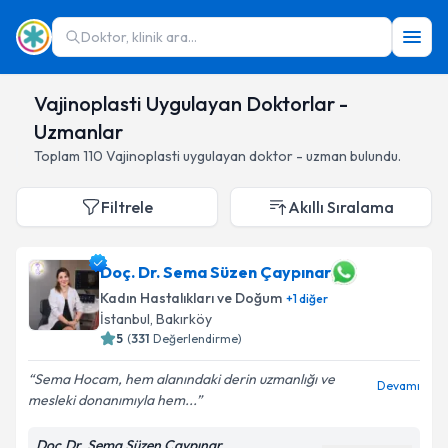
Doktor, klinik ara...
Vajinoplasti Uygulayan Doktorlar -
Uzmanlar
Toplam
110
Vajinoplasti
uygulayan doktor - uzman bulundu.
Filtrele
Akıllı Sıralama
Doç. Dr. Sema Süzen Çaypınar
Kadın Hastalıkları ve Doğum
+
1
diğer
İstanbul
,
Bakırköy
5
(
331
Değerlendirme)
Sema Hocam, hem alanındaki derin uzmanlığı ve
Devamı
mesleki donanımıyla hem...
Doç.Dr. Sema Süzen Çaypınar