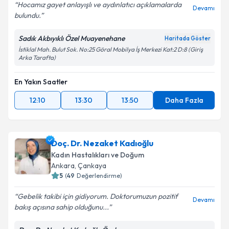
Hocamız gayet anlayışlı ve aydınlatıcı açıklamalarda
Devamı
bulundu.
Sadık Akbıyıklı Özel Muayenehane
Haritada Göster
İstiklal Mah. Bulut Sok. No:25 Göral Mobilya İş Merkezi Kat:2 D:8 (Giriş
Arka Tarafta)
En Yakın Saatler
12:10
13:30
13:50
Daha Fazla
Doç. Dr. Nezaket Kadıoğlu
Kadın Hastalıkları ve Doğum
Ankara
,
Çankaya
5
(
49
Değerlendirme)
Gebelik takibi için gidiyorum. Doktorumuzun pozitif
Devamı
bakış açısına sahip olduğunu...