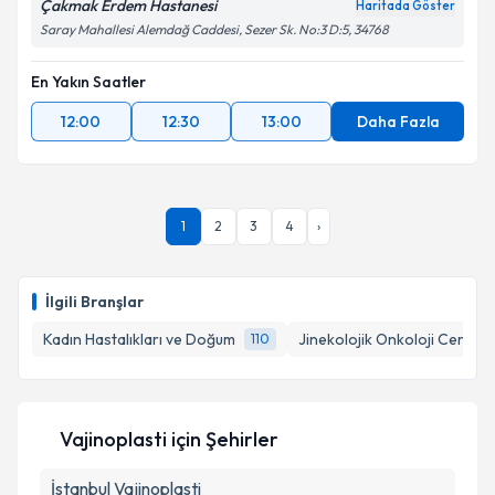
Çakmak Erdem Hastanesi
Haritada Göster
Saray Mahallesi Alemdağ Caddesi, Sezer Sk. No:3 D:5, 34768
En Yakın Saatler
12:00
12:30
13:00
Daha Fazla
1
2
3
4
›
İlgili Branşlar
Kadın Hastalıkları ve Doğum
Jinekolojik Onkoloji Cerrahi
110
Vajinoplasti
için Şehirler
İstanbul
Vajinoplasti