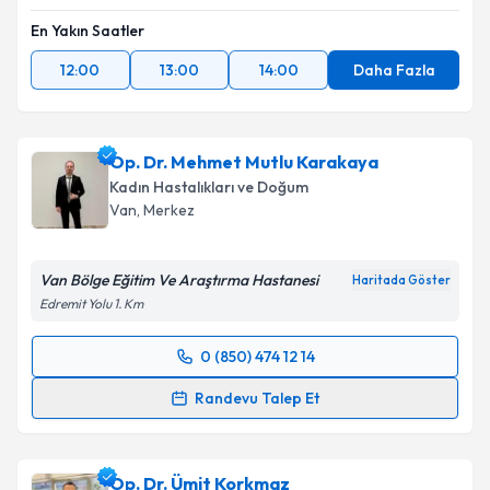
En Yakın Saatler
12:00
13:00
14:00
Daha Fazla
Op. Dr. Mehmet Mutlu Karakaya
Kadın Hastalıkları ve Doğum
Van
,
Merkez
Van Bölge Eğitim Ve Araştırma Hastanesi
Haritada Göster
Edremit Yolu 1. Km
0 (850) 474 12 14
Randevu Takvimi Talebi
Randevu Talep Et
Op. Dr. Mehmet Mutlu Karakaya
için randevu
takvimi talebi oluşturun. Size bu uzmandan randevu
Op. Dr. Ümit Korkmaz
almanız için bir takvim hazırlandığında e-posta ile