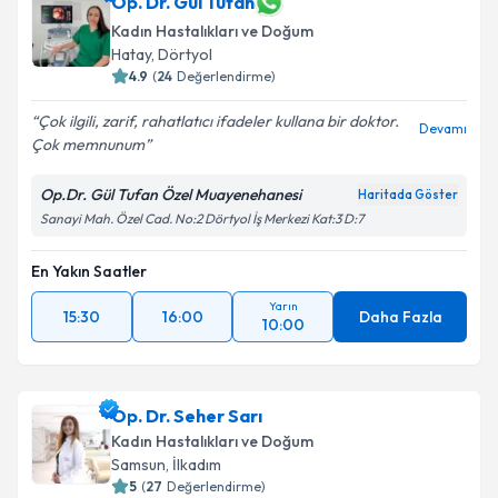
Op. Dr. Gül Tufan
Kadın Hastalıkları ve Doğum
Hatay
,
Dörtyol
4.9
(
24
Değerlendirme)
Çok ilgili, zarif, rahatlatıcı ifadeler kullana bir doktor.
Devamı
Çok memnunum
Op.Dr. Gül Tufan Özel Muayenehanesi
Haritada Göster
Sanayi Mah. Özel Cad. No:2 Dörtyol İş Merkezi Kat:3 D:7
En Yakın Saatler
Yarın
15:30
16:00
Daha Fazla
10:00
Op. Dr. Seher Sarı
Kadın Hastalıkları ve Doğum
Samsun
,
İlkadım
5
(
27
Değerlendirme)