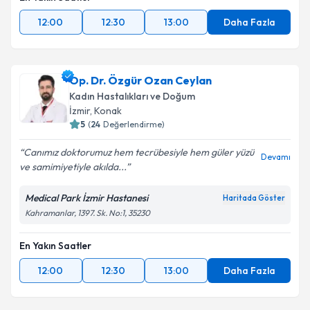
12:00
12:30
13:00
Daha Fazla
Op. Dr. Özgür Ozan Ceylan
Kadın Hastalıkları ve Doğum
İzmir
,
Konak
5
(
24
Değerlendirme)
Canımız doktorumuz hem tecrübesiyle hem güler yüzü
Devamı
ve samimiyetiyle akılda...
Medical Park İzmir Hastanesi
Haritada Göster
Kahramanlar, 1397. Sk. No:1, 35230
En Yakın Saatler
12:00
12:30
13:00
Daha Fazla