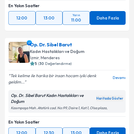
En Yakın Saatler
Yarın
12:00
13:00
Daha Fazla
11:00
Op. Dr. Sibel Barut
Kadın Hastalıkları ve Doğum
İzmir
,
Menderes
5
(
30
Değerlendirme)
Tek kelime ile harika bir insan hocam iyiki denk
Devamı
geldim...
Op. Dr. Sibel Barut Kadın Hastalıkları ve
Haritada Göster
Doğum
Kasımpaşa Mah. Atatürk cad. No:99, Daire:1, Kat:1, Olsa plaza,
En Yakın Saatler
12:00
12:30
13:00
Daha Fazla