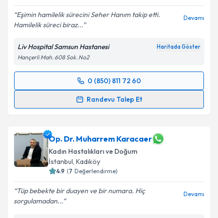
Eşimin hamilelik sürecini Seher Hanım takip etti.
Devamı
Hamilelik süreci biraz...
Liv Hospital Samsun Hastanesi
Haritada Göster
Hançerli Mah. 608 Sok. No2
0 (850) 811 72 60
Randevu Takvimi Talebi
Randevu Talep Et
Op. Dr. Seher Sarı
için randevu takvimi talebi
oluşturun. Size bu uzmandan randevu almanız için bir
takvim hazırlandığında e-posta ile bilgilendireceğiz.
Op. Dr. Muharrem Karacaer
Kadın Hastalıkları ve Doğum
E-posta Adresiniz
İstanbul
,
Kadıköy
4.9
(
7
Değerlendirme)
Tüp bebekte bir duayen ve bir numara. Hiç
Devamı
sorgulamadan...
Kişisel verilerimin işlenmesine ilişkin
Aydınlatma
Metni
'ni okudum ve kişisel verilerimin belirtilen