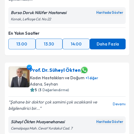
Kişisel verilerimin işlenmesine ilişkin
Aydınlatma
Bursa Doruk Nilüfer Hastanesi
Haritada Göster
Metni
'ni okudum ve kişisel verilerimin belirtilen
Konak, Lefkoşe Cd. No:22
kapsamda işlenmesini kabul ediyorum.
En Yakın Saatler
Takvim Talebini Gönder
13:00
13:30
14:00
Daha Fazla
Prof. Dr. Süheyl Ökten
Kadın Hastalıkları ve Doğum
+
1
diğer
Adana
,
Seyhan
5
(
3
Değerlendirme)
Şahane bir doktor çok samimi çok sıcakkanlı ve
Devamı
bilgilendirici bir...
Süheyl Ökten Muayenehanesi
Haritada Göster
Cemalpaşa Mah. Cevat Yurdakul Cad. 7