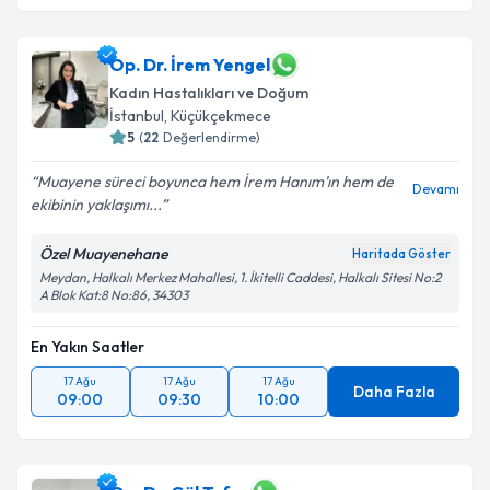
Op. Dr. İrem Yengel
Kadın Hastalıkları ve Doğum
İstanbul
,
Küçükçekmece
5
(
22
Değerlendirme)
Muayene süreci boyunca hem İrem Hanım’ın hem de
Devamı
ekibinin yaklaşımı...
Özel Muayenehane
Haritada Göster
Meydan, Halkalı Merkez Mahallesi, 1. İkitelli Caddesi, Halkalı Sitesi No:2
A Blok Kat:8 No:86, 34303
En Yakın Saatler
17 Ağu
17 Ağu
17 Ağu
Daha Fazla
09:00
09:30
10:00