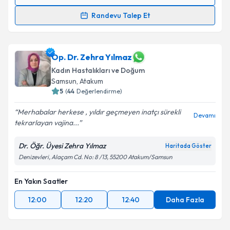
Randevu Takvimi Talebi
Randevu Talep Et
Op. Dr. Yaşar Can
için randevu takvimi talebi
oluşturun. Size bu uzmandan randevu almanız için bir
takvim hazırlandığında e-posta ile bilgilendireceğiz.
Op. Dr. Zehra Yılmaz
Kadın Hastalıkları ve Doğum
E-posta Adresiniz
Samsun
,
Atakum
5
(
44
Değerlendirme)
Merhabalar herkese , yıldır geçmeyen inatçı sürekli
Devamı
tekrarlayan vajina...
Kişisel verilerimin işlenmesine ilişkin
Aydınlatma
Metni
'ni okudum ve kişisel verilerimin belirtilen
Dr. Öğr. Üyesi Zehra Yılmaz
Haritada Göster
kapsamda işlenmesini kabul ediyorum.
Denizevleri, Alaçam Cd. No: 8 /13, 55200 Atakum/Samsun
Takvim Talebini Gönder
En Yakın Saatler
12:00
12:20
12:40
Daha Fazla