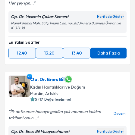
Her şey için...
Op. Dr. Yasemin Çakar Kement
Haritada Göster
Namık Kemal Mah. Sütçi İmam Cad. no: 28/34 Fera Business Ümraniye
K: 3 D: 18
En Yakın Saatler
12:40
13:20
13:40
Daha Fazla
Op. Dr. Enes Bil
Kadın Hastalıkları ve Doğum
Mardin
,
Artuklu
5
(
17
Değerlendirme)
İlk defa enes hocaya geldim çok memnun kaldım
Devamı
takibimi onun...
Op. Dr. Enes Bil Muayenehanesi
Haritada Göster