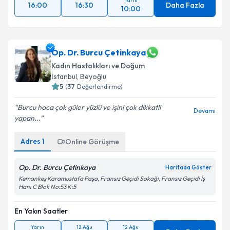
Yarın
16:00
16:30
Daha Fazla
10:00
Op. Dr. Burcu Çetinkaya
Kadın Hastalıkları ve Doğum
İstanbul
,
Beyoğlu
5
(
37
Değerlendirme)
Burcu hoca çok güler yüzlü ve işini çok dikkatli
Devamı
yapan...
Adres
1
Online Görüşme
Op. Dr. Burcu Çetinkaya
Haritada Göster
Kemankeş Karamustafa Paşa, Fransız Geçidi Sokağı, Fransız Geçidi İş
Hanı C Blok No:53 K:5
En Yakın Saatler
Yarın
12 Ağu
12 Ağu