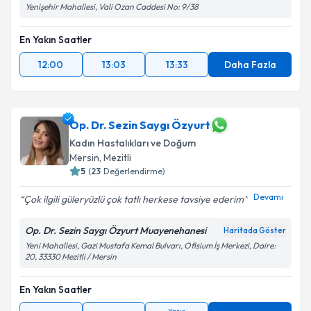
Yenişehir Mahallesi, Vali Ozan Caddesi No: 9/38
En Yakın Saatler
12:00
13:03
13:33
Daha Fazla
Op. Dr. Sezin Saygı Özyurt
Kadın Hastalıkları ve Doğum
Mersin
,
Mezitli
5
(
23
Değerlendirme)
Devamı
Çok ilgili güleryüzlü çok tatlı herkese tavsiye ederim
Op. Dr. Sezin Saygı Özyurt Muayenehanesi
Haritada Göster
Yeni Mahallesi, Gazi Mustafa Kemal Bulvarı, Ofisium İş Merkezi, Daire:
20, 33330 Mezitli / Mersin
En Yakın Saatler