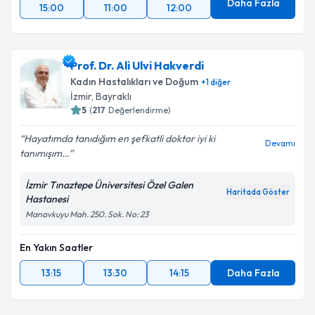
Daha Fazla
15:00
11:00
12:00
Prof. Dr. Ali Ulvi Hakverdi
Kadın Hastalıkları ve Doğum
+
1
diğer
İzmir
,
Bayraklı
5
(
217
Değerlendirme)
Hayatımda tanıdığım en şefkatli doktor iyi ki
Devamı
tanımışım…
İzmir Tınaztepe Üniversitesi Özel Galen
Haritada Göster
Hastanesi
Manavkuyu Mah. 250. Sok. No: 23
En Yakın Saatler
13:15
13:30
14:15
Daha Fazla