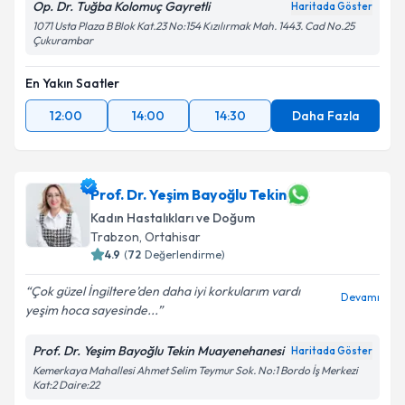
Op. Dr. Tuğba Kolomuç Gayretli
Haritada Göster
1071 Usta Plaza B Blok Kat.23 No:154 Kızılırmak Mah. 1443. Cad No.25
Çukurambar
En Yakın Saatler
12:00
14:00
14:30
Daha Fazla
Prof. Dr. Yeşim Bayoğlu Tekin
Kadın Hastalıkları ve Doğum
Trabzon
,
Ortahisar
4.9
(
72
Değerlendirme)
Çok güzel İngiltere’den daha iyi korkularım vardı
Devamı
yeşim hoca sayesinde...
Prof. Dr. Yeşim Bayoğlu Tekin Muayenehanesi
Haritada Göster
Kemerkaya Mahallesi Ahmet Selim Teymur Sok. No:1 Bordo İş Merkezi
Kat:2 Daire:22