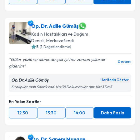
Op. Dr. Adile Gümüş
Kadın Hastalıkları ve Doğum
Denizli
,
Merkezefendi
5
(
1
Değerlendirme)
Güler yüzlü ve alanında çok iyi her zaman yıllardır
Devamı
giderim
Op.Dr.Adile Gümüş
Haritada Göster
Sırakpılar mah Saltak cad. No:38 Dokumacılar apt. Kat 3 Da 5
En Yakın Saatler
12:30
13:30
14:00
Daha Fazla
Op. Dr. Sanem Mungan