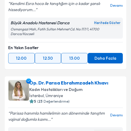
Kendimi Esra hoca ile tanıştığım için o kadar şanslı
Devamı
hissediyorum...
Büyük Anadolu Hastanesi Darıca
Haritada Göster
Osmangazi Mah, Fatih Sultan Mehmet Cd. No:117/1, 41700
Darıca/Kocaeli
En Yakın Saatler
12:00
12:30
13:00
Daha Fazla
Op. Dr. Parısa Ebrahımzadeh Khıavı
Kadın Hastalıkları ve Doğum
İstanbul
,
Ümraniye
5
(
23
Değerlendirme)
Parissa hanımla hamilelimin son döneminde tanıştım
Devamı
vajinal doğumla kızımı...