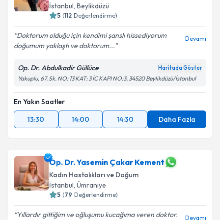
İstanbul
,
Beylikdüzü
5
(
112
Değerlendirme)
Doktorum olduğu için kendimi şanslı hissediyorum
Devamı
doğumum yaklaştı ve doktorum...
Op. Dr. Abdulkadir Güllüce
Haritada Göster
Yakuplu, 67. Sk. NO: 13 KAT: 3 İC KAPI NO:3, 34520 Beylikdüzü/İstanbul
En Yakın Saatler
13:30
14:00
14:30
Daha Fazla
Op. Dr. Yasemin Çakar Kement
Kadın Hastalıkları ve Doğum
İstanbul
,
Ümraniye
5
(
79
Değerlendirme)
Yıllardır gittiğim ve oğluşumu kucağıma veren doktor.
Devamı