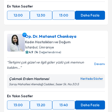
En Yakın Saatler
12:00
12:30
13:00
Daha Fazla
Op. Dr. Matanat Chankaya
Kadın Hastalıkları ve Doğum
İstanbul
,
Ümraniye
4.9
(
14
Değerlendirme)
İletişimi çok güzel ve ilgili güler yüzlü çok memnun
Devamı
kaldım...
Çakmak Erdem Hastanesi
Haritada Göster
Saray Mahallesi Alemdağ Caddesi, Sezer Sk. No:3 D:5
En Yakın Saatler
13:00
13:20
13:40
Daha Fazla