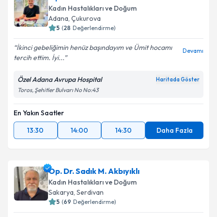
bilgilendireceğiz.
Kadın Hastalıkları ve Doğum
Adana
,
Çukurova
E-posta Adresiniz
5
(
28
Değerlendirme)
İkinci gebeliğimin henüz başındayım ve Ümit hocamı
Devamı
tercih ettim. İyi...
Kişisel verilerimin işlenmesine ilişkin
Aydınlatma
Özel Adana Avrupa Hospital
Haritada Göster
Metni
'ni okudum ve kişisel verilerimin belirtilen
Toros, Şehitler Bulvarı No No:43
kapsamda işlenmesini kabul ediyorum.
En Yakın Saatler
Takvim Talebini Gönder
13:30
14:00
14:30
Daha Fazla
Op. Dr. Sadık M. Akbıyıklı
Kadın Hastalıkları ve Doğum
Sakarya
,
Serdivan
5
(
69
Değerlendirme)