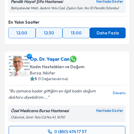
Pendik Hayat Şifa Hastanesi
Haritada Göster
Bahçelievler Mah. Aydınlı Yolu Cad. Zıpkın Sok. No:10 Pendik/İstanbul
En Yakın Saatler
12:00
12:30
13:00
Daha Fazla
Op. Dr. Yaşar Can
Kadın Hastalıkları ve Doğum
Bursa
,
Nilüfer
5
(
1
Değerlendirme)
Bu zamana kadar gittiğim en ilgili kadın doğum
Devamı
doktoru diyebilirim....
Özel Medicana Bursa Hastanesi
Haritada Göster
Odunluk, İzmir Yolu Cd No:41, 16110
0 (850) 474 17 57