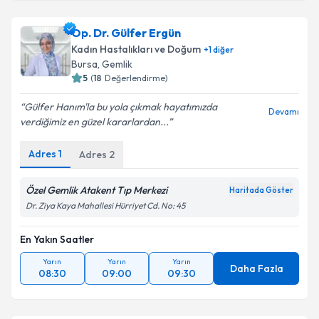
Op. Dr. Gülfer Ergün
Kadın Hastalıkları ve Doğum
+
1
diğer
Bursa
, Gemlik
5
(
18
Değerlendirme)
Gülfer Hanım'la bu yola çıkmak hayatımızda
Devamı
verdiğimiz en güzel kararlardan...
Adres
1
Adres
2
Özel Gemlik Atakent Tıp Merkezi
Haritada Göster
Dr. Ziya Kaya Mahallesi Hürriyet Cd. No: 45
En Yakın Saatler
Yarın
Yarın
Yarın
Daha Fazla
08:30
09:00
09:30