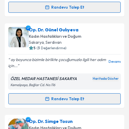
Randevu Talep Et
Randevu Takvimi Talebi
Op. Dr. Semih Afacan
için randevu takvimi talebi
Op. Dr. Günel Gulıyeva
oluşturun. Size bu uzmandan randevu almanız için bir
Kadın Hastalıkları ve Doğum
takvim hazırlandığında e-posta ile bilgilendireceğiz.
Sakarya
, Serdivan
5
(
3
Değerlendirme)
E-posta Adresiniz
ay boyunca bizimle birlikte çocuğumuzla ilgili her adım
Devamı
için...
ÖZEL MEDAR HASTANESİ SAKARYA
Haritada Göster
Kişisel verilerimin işlenmesine ilişkin
Aydınlatma
Kemalpaşa, Bağlar Cd. No:116
Metni
'ni okudum ve kişisel verilerimin belirtilen
kapsamda işlenmesini kabul ediyorum.
Randevu Talep Et
Randevu Takvimi Talebi
Takvim Talebini Gönder
Op. Dr. Günel Gulıyeva
için randevu takvimi talebi
Op. Dr. Simge Tosun
oluşturun. Size bu uzmandan randevu almanız için bir
Kadın Hastalıkları ve Doğum