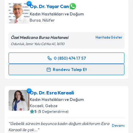
Op. Dr. Yaşar Can
Kadın Hastalıkları ve Doğum
Bursa
, Nilüfer
Özel Medicana Bursa Hastanesi
Haritada Göster
Odunluk, İzmir Yolu Cd No:41, 16110
0 (850) 474 17 57
Randevu Takvimi Talebi
Randevu Talep Et
Op. Dr. Yaşar Can
için randevu takvimi talebi
oluşturun. Size bu uzmandan randevu almanız için bir
Op. Dr. Esra Karaali
takvim hazırlandığında e-posta ile bilgilendireceğiz.
Kadın Hastalıkları ve Doğum
E-posta Adresiniz
Kocaeli
, Gebze
5
(
5
Değerlendirme)
Gebelik sürecim boyunca kadın doğum doktorum Esra
Devamı
Karaali ile çok...