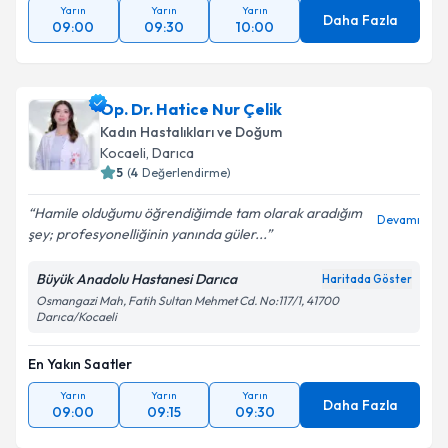
Yarın
Yarın
Yarın
Daha Fazla
09:00
09:30
10:00
Op. Dr. Hatice Nur Çelik
Kadın Hastalıkları ve Doğum
Kocaeli
, Darıca
5
(
4
Değerlendirme)
Hamile olduğumu öğrendiğimde tam olarak aradığım
Devamı
şey; profesyonelliğinin yanında güler...
Büyük Anadolu Hastanesi Darıca
Haritada Göster
Osmangazi Mah, Fatih Sultan Mehmet Cd. No:117/1, 41700
Darıca/Kocaeli
En Yakın Saatler
Yarın
Yarın
Yarın
Daha Fazla
09:00
09:15
09:30