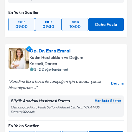
En Yakın Saatler
Yarın
Yarın
Yarın
Daha Fazla
09:00
09:30
10:00
Op. Dr. Esra Emral
Kadın Hastalıkları ve Doğum
Kocaeli
, Darıca
5
(
2
Değerlendirme)
Kendimi Esra hoca ile tanıştığım için o kadar şanslı
Devamı
hissediyorum...
Büyük Anadolu Hastanesi Darıca
Haritada Göster
Osmangazi Mah, Fatih Sultan Mehmet Cd. No:117/1, 41700
Darıca/Kocaeli
En Yakın Saatler