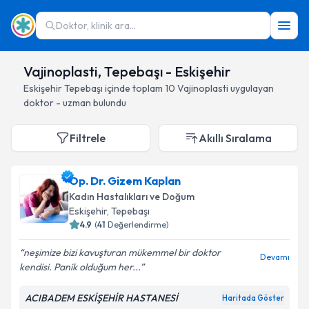
Doktor, klinik ara...
Vajinoplasti, Tepebaşı - Eskişehir
Eskişehir
Tepebaşı
içinde toplam
10
Vajinoplasti
uygulayan
doktor - uzman bulundu
Filtrele
Akıllı Sıralama
Op. Dr. Gizem Kaplan
Kadın Hastalıkları ve Doğum
Eskişehir
, Tepebaşı
4.9
(
41
Değerlendirme)
neşimize bizi kavuşturan mükemmel bir doktor
Devamı
kendisi. Panik olduğum her...
ACIBADEM ESKİŞEHİR HASTANESİ
Haritada Göster