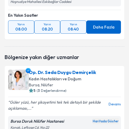
Hoşnudiye Mahallesi Eskibağlar Caddesi
En Yakın Saatler
Yarın
Yarın
Yarın
Daha Fazla
08:00
08:20
08:40
Bölgenize yakın diğer uzmanlar
Op. Dr. Seda Duygu Demirçelik
Kadın Hastalıkları ve Doğum
Bursa
, Nilüfer
5
(
3
Değerlendirme)
Güler yüzü, her şikayetimi tek tek detaylı bir şekilde
Devamı
açıklaması,...
Bursa Doruk Nilüfer Hastanesi
Haritada Göster
Konak, Lefkoşe Cd. No:22