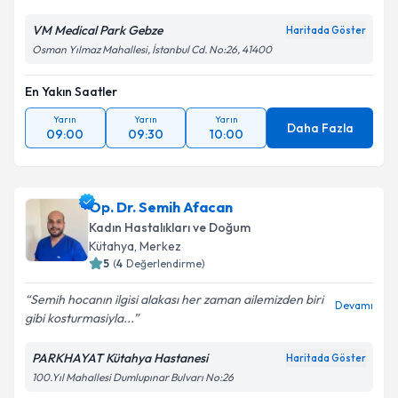
Kişisel verilerimin işlenmesine ilişkin
Aydınlatma
Metni
'ni okudum ve kişisel verilerimin belirtilen
VM Medical Park Gebze
Haritada Göster
kapsamda işlenmesini kabul ediyorum.
Osman Yılmaz Mahallesi, İstanbul Cd. No:26, 41400
En Yakın Saatler
Takvim Talebini Gönder
Yarın
Yarın
Yarın
Daha Fazla
09:00
09:30
10:00
Op. Dr. Semih Afacan
Kadın Hastalıkları ve Doğum
Kütahya
, Merkez
5
(
4
Değerlendirme)
Semih hocanın ilgisi alakası her zaman ailemizden biri
Devamı
gibi kosturmasiyla...
PARKHAYAT Kütahya Hastanesi
Haritada Göster
100.Yıl Mahallesi Dumlupınar Bulvarı No:26