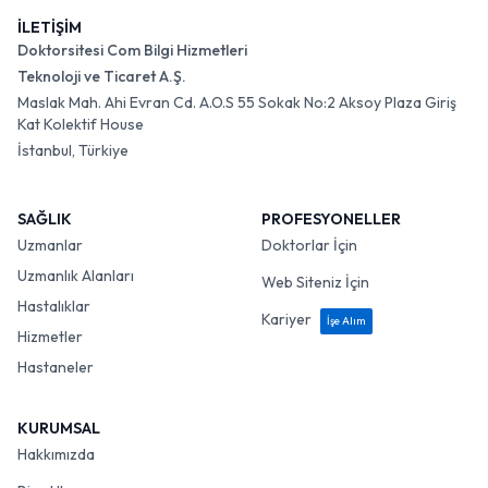
İLETİŞİM
Doktorsitesi Com Bilgi Hizmetleri
Teknoloji ve Ticaret A.Ş.
Maslak Mah. Ahi Evran Cd. A.O.S 55 Sokak No:2 Aksoy Plaza Giriş
Kat Kolektif House
İstanbul, Türkiye
SAĞLIK
PROFESYONELLER
Uzmanlar
Doktorlar İçin
Uzmanlık Alanları
Web Siteniz İçin
Hastalıklar
Kariyer
İşe Alım
Hizmetler
Hastaneler
KURUMSAL
Hakkımızda