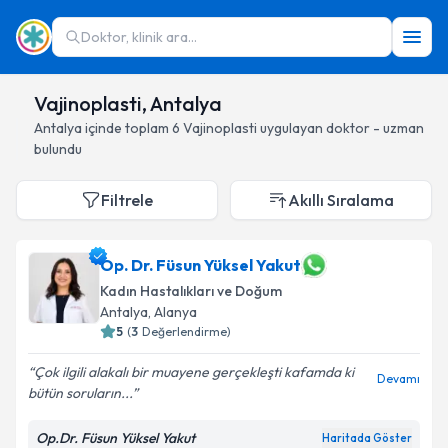
Doktor, klinik ara...
Vajinoplasti, Antalya
Antalya
içinde toplam
6
Vajinoplasti
uygulayan doktor - uzman
bulundu
Filtrele
Akıllı Sıralama
Op. Dr. Füsun Yüksel Yakut
Kadın Hastalıkları ve Doğum
Antalya
, Alanya
5
(
3
Değerlendirme)
Çok ilgili alakalı bir muayene gerçekleşti kafamda ki
Devamı
bütün soruların...
Op.Dr. Füsun Yüksel Yakut
Haritada Göster