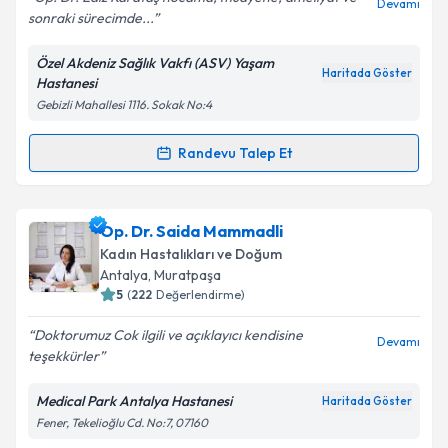
Devamı
sonraki sürecimde...
Kişisel verilerimin işlenmesine ilişkin
Aydınlatma
Metni
'ni okudum ve kişisel verilerimin belirtilen
Özel Akdeniz Sağlık Vakfı (ASV) Yaşam
kapsamda işlenmesini kabul ediyorum.
Haritada Göster
Hastanesi
Gebizli Mahallesi 1116. Sokak No:4
Takvim Talebini Gönder
Randevu Talep Et
Randevu Takvimi Talebi
Op. Dr. Ediz Karataş
için randevu takvimi talebi
Op. Dr. Saida Mammadli
oluşturun. Size bu uzmandan randevu almanız için bir
Kadın Hastalıkları ve Doğum
takvim hazırlandığında e-posta ile bilgilendireceğiz.
Antalya
, Muratpaşa
5
(
222
Değerlendirme)
E-posta Adresiniz
Doktorumuz Cok ilgili ve açıklayıcı kendisine
Devamı
teşekkürler
Medical Park Antalya Hastanesi
Haritada Göster
Kişisel verilerimin işlenmesine ilişkin
Aydınlatma
Fener, Tekelioğlu Cd. No:7, 07160
Metni
'ni okudum ve kişisel verilerimin belirtilen