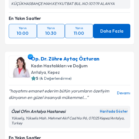
KÜÇÜKHASBAHÇE MAH.KEYKUTBAT BUL.NO:107/19 ALANYA
En Yakın Saatler
Yarın
Yarın
Yarın
Daha Fazla
10:00
10:30
11:00
Op. Dr. Zühre Aytaç Özturan
Kadın Hastalıkları ve Doğum
Antalya
, Kepez
5
(
4
Değerlendirme)
hayatımı emanet ederim bütün yorumların özetiyim
Devamı
dünyanın en güzel insanıydı mükemmel...
Özel Ofm Antalya Hastanesi
Haritada Göster
Yükseliş, Yükselis Mah. Mehmet Akif Cad No:96, 07025 Kepez/Antalya,
Turkey
En Yakın Saatler