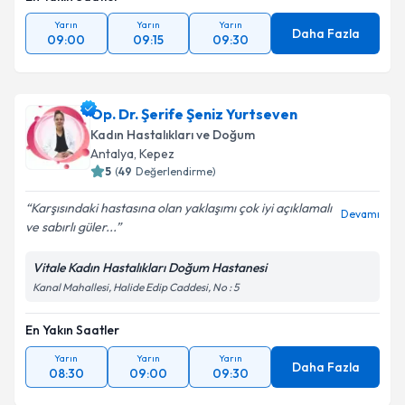
Yarın
Yarın
Yarın
Daha Fazla
09:00
09:15
09:30
Op. Dr. Şerife Şeniz Yurtseven
Kadın Hastalıkları ve Doğum
Antalya
, Kepez
5
(
49
Değerlendirme)
Karşısındaki hastasına olan yaklaşımı çok iyi açıklamalı
Devamı
ve sabırlı güler...
Vitale Kadın Hastalıkları Doğum Hastanesi
Kanal Mahallesi, Halide Edip Caddesi, No : 5
En Yakın Saatler
Yarın
Yarın
Yarın
Daha Fazla
08:30
09:00
09:30