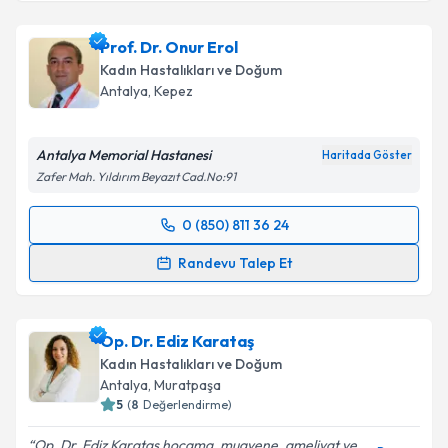
Prof. Dr. Onur Erol
Kadın Hastalıkları ve Doğum
Antalya
, Kepez
Antalya Memorial Hastanesi
Haritada Göster
Zafer Mah. Yıldırım Beyazıt Cad.No:91
0 (850) 811 36 24
Randevu Takvimi Talebi
Randevu Talep Et
Prof. Dr. Onur Erol
için randevu takvimi talebi
oluşturun. Size bu uzmandan randevu almanız için bir
Op. Dr. Ediz Karataş
takvim hazırlandığında e-posta ile bilgilendireceğiz.
Kadın Hastalıkları ve Doğum
E-posta Adresiniz
Antalya
, Muratpaşa
5
(
8
Değerlendirme)
Op. Dr. Ediz Karataş hocama, muayene, ameliyat ve