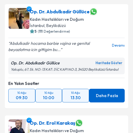
Op. Dr. Abdulkadir Güllüce
Kadın Hastalıkları ve Doğum
İstanbul
,
Beylikdüzü
5
(
111
Değerlendirme)
Abdulkadir hocama barbie vajina ve genital
Devamı
beyazlatma icin gittigim bu...
Op. Dr. Abdulkadir Güllüce
Haritada Göster
Yakuplu, 67. Sk. NO: 13 KAT: 3 İC KAPI NO:3, 34520 Beylikdüzü/İstanbul
En Yakın Saatler
10 Ağu
10 Ağu
10 Ağu
Daha Fazla
09:30
10:00
13:30
Op. Dr. Erol Karakaş
Kadın Hastalıkları ve Doğum