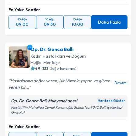
En Yakın Saatler
10 Ağu
10 Ağu
10 Ağu
Daha Fazla
09:00
09:30
10:00
Op. Dr. Gonca Ballı
Kadın Hastalıkları ve Doğum
Muğla
,
Menteşe
4.9
(
133
Değerlendirme)
Hastalarına değer veren, işini özenle yapan ve güven
Devamı
veren bir...
Op. Dr. Gonca Ballı Muayenehanesi
Haritada Göster
Muslihittin Mahallesi Cemal Karamuğla Sokak No:90/C Ballı İş Merkezi
Giriş Kat
En Yakın Saatler