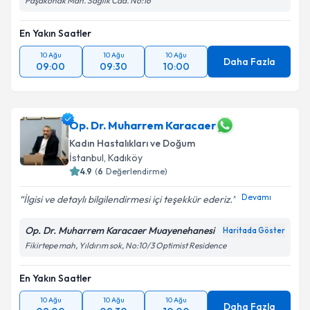
Paşakonak Mah. Sağlık Cad. No:16
En Yakın Saatler
10 Ağu
10 Ağu
10 Ağu
Daha Fazla
09:00
09:30
10:00
Op. Dr. Muharrem Karacaer
Kadın Hastalıkları ve Doğum
İstanbul
,
Kadıköy
4.9
(
6
Değerlendirme)
Devamı
İlgisi ve detaylı bilgilendirmesi içi teşekkür ederiz.
Op. Dr. Muharrem Karacaer Muayenehanesi
Haritada Göster
Fikirtepe mah, Yıldırım sok, No:10/3 Optimist Residence
En Yakın Saatler
10 Ağu
10 Ağu
10 Ağu
Daha Fazla