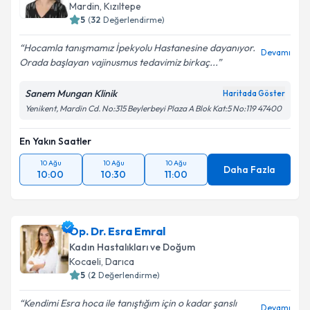
Mardin
,
Kızıltepe
5
(
32
Değerlendirme)
Hocamla tanışmamız İpekyolu Hastanesine dayanıyor.
Devamı
Orada başlayan vajinusmus tedavimiz birkaç...
Sanem Mungan Klinik
Haritada Göster
Yenikent, Mardin Cd. No:315 Beylerbeyi Plaza A Blok Kat:5 No:119 47400
En Yakın Saatler
10 Ağu
10 Ağu
10 Ağu
Daha Fazla
10:00
10:30
11:00
Op. Dr. Esra Emral
Kadın Hastalıkları ve Doğum
Kocaeli
,
Darıca
5
(
2
Değerlendirme)
Kendimi Esra hoca ile tanıştığım için o kadar şanslı
Devamı