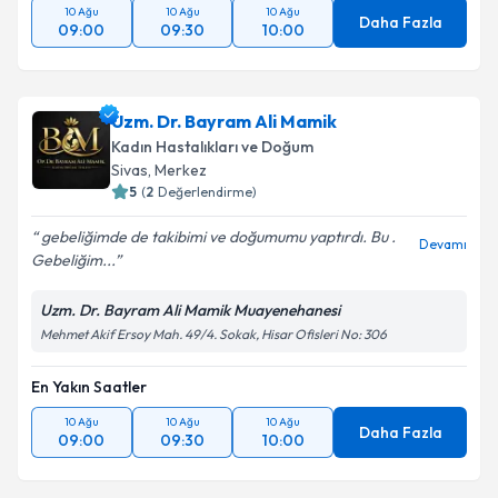
10 Ağu
10 Ağu
10 Ağu
Daha Fazla
09:00
09:30
10:00
Uzm. Dr. Bayram Ali Mamik
Kadın Hastalıkları ve Doğum
Sivas
,
Merkez
5
(
2
Değerlendirme)
gebeliğimde de takibimi ve doğumumu yaptırdı. Bu .
Devamı
Gebeliğim...
Uzm. Dr. Bayram Ali Mamik Muayenehanesi
Mehmet Akif Ersoy Mah. 49/4. Sokak, Hisar Ofisleri No: 306
En Yakın Saatler
10 Ağu
10 Ağu
10 Ağu
Daha Fazla
09:00
09:30
10:00