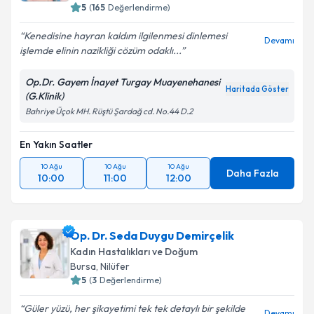
5
(
165
Değerlendirme)
Kenedisine hayran kaldım ilgilenmesi dinlemesi
Devamı
işlemde elinin nazikliği cözüm odaklı...
Op.Dr. Gayem İnayet Turgay Muayenehanesi
Haritada Göster
(G.Klinik)
Bahriye Üçok MH. Rüştü Şardağ cd. No.44 D.2
En Yakın Saatler
10 Ağu
10 Ağu
10 Ağu
Daha Fazla
10:00
11:00
12:00
Op. Dr. Seda Duygu Demirçelik
Kadın Hastalıkları ve Doğum
Bursa
,
Nilüfer
5
(
3
Değerlendirme)
Güler yüzü, her şikayetimi tek tek detaylı bir şekilde
Devamı