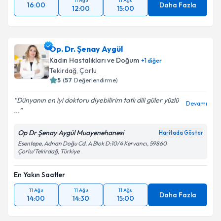
11 Ağu
11 Ağu
16:00
Daha Fazla
12:00
15:00
Op. Dr. Şenay Aygül
Kadın Hastalıkları ve Doğum
+
1
diğer
Tekirdağ
,
Çorlu
5
(
57
Değerlendirme)
Dünyanın en iyi doktoru diyebilirim tatlı dili güler yüzlü
Devamı
...
Op Dr Şenay Aygül Muayenehanesi
Haritada Göster
Esentepe, Adnan Doğu Cd. A Blok D:10/4 Kervancı, 59860
Çorlu/Tekirdağ, Türkiye
En Yakın Saatler
11 Ağu
11 Ağu
11 Ağu
Daha Fazla
14:00
14:30
15:00