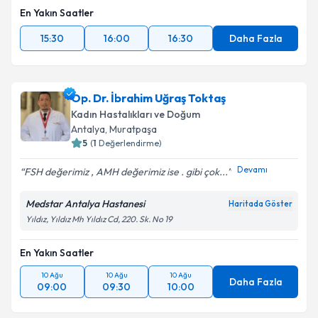
En Yakın Saatler
15:30
16:00
16:30
Daha Fazla
Op. Dr. İbrahim Uğraş Toktaş
Kadın Hastalıkları ve Doğum
Antalya
,
Muratpaşa
5
(
1
Değerlendirme)
Devamı
FSH değerimiz , AMH değerimiz ise . gibi çok...
Medstar Antalya Hastanesi
Haritada Göster
Yıldız, Yıldız Mh Yıldız Cd, 220. Sk. No 19
En Yakın Saatler
10 Ağu
10 Ağu
10 Ağu
Daha Fazla
09:00
09:30
10:00