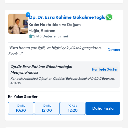
Op. Dr. Esra Rahime Gökahmetoğlu
Kadın Hastalıkları ve Doğum
Muğla
,
Bodrum
5
(
45
Değerlendirme)
Esra hanım çok ilgili, ve bilgisi çok yüksek gerçekten.
Devamı
Sıcak...
Op.Dr Esra Rahime Gökahmetoğlu
Haritada Göster
Muayenehanesi
Konacık Mahallesi Oğuzhan Caddesi Balcılar Sokak NO:2/A2 Bodrum,
48400
En Yakın Saatler
10 Ağu
10 Ağu
10 Ağu
Daha Fazla
10:30
12:00
12:20