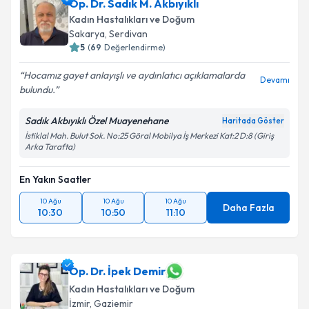
Op. Dr. Sadık M. Akbıyıklı
Kadın Hastalıkları ve Doğum
Sakarya
,
Serdivan
5
(
69
Değerlendirme)
Hocamız gayet anlayışlı ve aydınlatıcı açıklamalarda
Devamı
bulundu.
Sadık Akbıyıklı Özel Muayenehane
Haritada Göster
İstiklal Mah. Bulut Sok. No:25 Göral Mobilya İş Merkezi Kat:2 D:8 (Giriş
Arka Tarafta)
En Yakın Saatler
10 Ağu
10 Ağu
10 Ağu
Daha Fazla
10:30
10:50
11:10
Op. Dr. İpek Demir
Kadın Hastalıkları ve Doğum
İzmir
,
Gaziemir