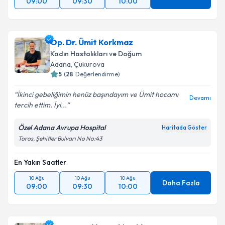
09:00
09:30
10:00
Op. Dr. Ümit Korkmaz
Kadın Hastalıkları ve Doğum
Adana
,
Çukurova
5
(
28
Değerlendirme)
İkinci gebeliğimin henüz başındayım ve Ümit hocamı
Devamı
tercih ettim. İyi...
Özel Adana Avrupa Hospital
Haritada Göster
Toros, Şehitler Bulvarı No No:43
En Yakın Saatler
10 Ağu
10 Ağu
10 Ağu
Daha Fazla
09:00
09:30
10:00