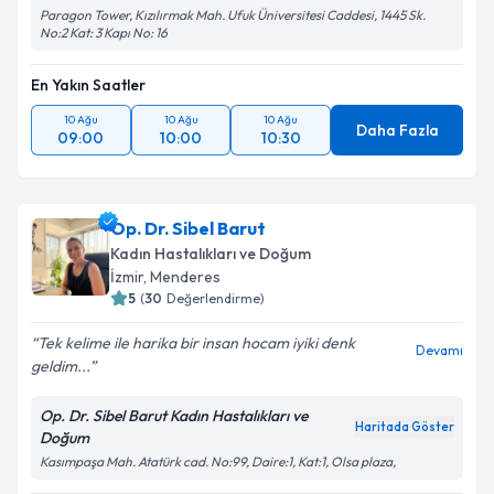
Paragon Tower, Kızılırmak Mah. Ufuk Üniversitesi Caddesi, 1445 Sk.
No:2 Kat: 3 Kapı No: 16
En Yakın Saatler
10 Ağu
10 Ağu
10 Ağu
Daha Fazla
09:00
10:00
10:30
Op. Dr. Sibel Barut
Kadın Hastalıkları ve Doğum
İzmir
,
Menderes
5
(
30
Değerlendirme)
Tek kelime ile harika bir insan hocam iyiki denk
Devamı
geldim...
Op. Dr. Sibel Barut Kadın Hastalıkları ve
Haritada Göster
Doğum
Kasımpaşa Mah. Atatürk cad. No:99, Daire:1, Kat:1, Olsa plaza,