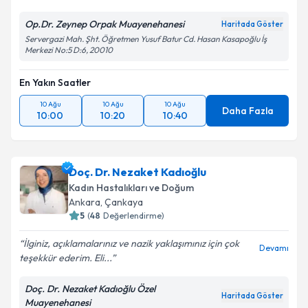
Op.Dr. Zeynep Orpak Muayenehanesi
Haritada Göster
Servergazi Mah. Şht. Öğretmen Yusuf Batur Cd. Hasan Kasapoğlu İş
Merkezi No:5 D:6, 20010
En Yakın Saatler
10 Ağu
10 Ağu
10 Ağu
Daha Fazla
10:00
10:20
10:40
Doç. Dr. Nezaket Kadıoğlu
Kadın Hastalıkları ve Doğum
Ankara
,
Çankaya
5
(
48
Değerlendirme)
İlginiz, açıklamalarınız ve nazik yaklaşımınız için çok
Devamı
teşekkür ederim. Eli...
Doç. Dr. Nezaket Kadıoğlu Özel
Haritada Göster
Muayenehanesi