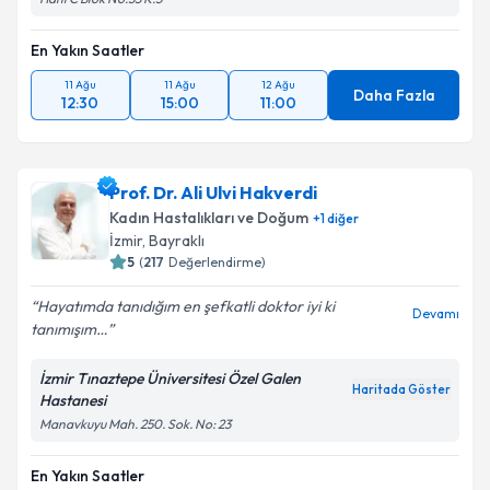
En Yakın Saatler
11 Ağu
11 Ağu
12 Ağu
Daha Fazla
12:30
15:00
11:00
Prof. Dr. Ali Ulvi Hakverdi
Kadın Hastalıkları ve Doğum
+
1
diğer
İzmir
,
Bayraklı
5
(
217
Değerlendirme)
Hayatımda tanıdığım en şefkatli doktor iyi ki
Devamı
tanımışım…
İzmir Tınaztepe Üniversitesi Özel Galen
Haritada Göster
Hastanesi
Manavkuyu Mah. 250. Sok. No: 23
En Yakın Saatler