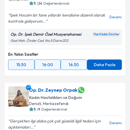
5
(
26
Değerlendirme)
İpek Hocam bir tane yıllardır kendisine düzenli olarak
Devamı
kontrole gidiyorum...
Op. Dr. İpek Demir Özel Muayenehanesi
Haritada Göster
Gazi Mah. Önder Cad. No:5 Daire:202
En Yakın Saatler
15:30
16:00
16:30
Daha Fazla
Op. Dr. Zeynep Orpak
Kadın Hastalıkları ve Doğum
Denizli
,
Merkezefendi
5
(
9
Değerlendirme)
Gerçekten ilgi alaka çok çok güzeldi ilgili tedavi için
Devamı
açıklamaları...