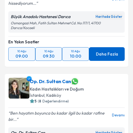
hissediyorum...
Büyük Anadolu Hastanesi Darıca
Haritada Göster
Osmangazi Mah, Fatih Sultan Mehmet Cd. No:117/1, 41700
Darıca/Kocaeli
En Yakın Saatler
10 Ağu
10 Ağu
10 Ağu
Daha Fazla
09:00
09:30
10:00
Op. Dr. Sultan Can
Kadın Hastalıkları ve Doğum
İstanbul
,
Kadıköy
5
(
8
Değerlendirme)
Ben hayatım boyunca bu kadar ilgili bu kadar rafine
Devamı
bir...
Op. Dr. Sultan Can
Haritada Göster