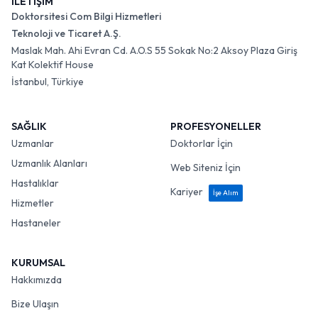
İLETİŞİM
Doktorsitesi Com Bilgi Hizmetleri
Teknoloji ve Ticaret A.Ş.
Maslak Mah. Ahi Evran Cd. A.O.S 55 Sokak No:2 Aksoy Plaza Giriş
Kat Kolektif House
İstanbul, Türkiye
SAĞLIK
PROFESYONELLER
Uzmanlar
Doktorlar İçin
Uzmanlık Alanları
Web Siteniz İçin
Hastalıklar
Kariyer
İşe Alım
Hizmetler
Hastaneler
KURUMSAL
Hakkımızda
Bize Ulaşın