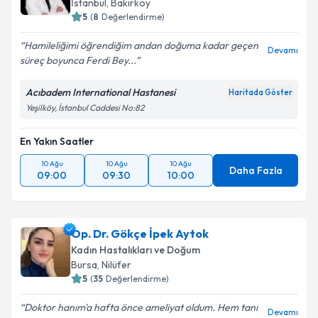
İstanbul
,
Bakırköy
5
(
8
Değerlendirme)
Hamileliğimi öğrendiğim andan doğuma kadar geçen
Devamı
süreç boyunca Ferdi Bey...
Acıbadem International Hastanesi
Haritada Göster
Yeşilköy, İstanbul Caddesi No:82
En Yakın Saatler
10 Ağu
10 Ağu
10 Ağu
Daha Fazla
09:00
09:30
10:00
Op. Dr. Gökçe İpek Aytok
Kadın Hastalıkları ve Doğum
Bursa
,
Nilüfer
5
(
35
Değerlendirme)
Doktor hanım'a hafta önce ameliyat oldum. Hem tanı
Devamı