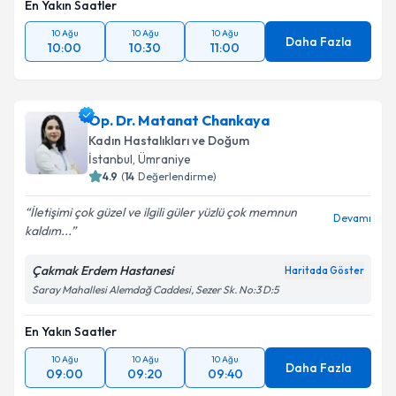
En Yakın Saatler
10 Ağu
10 Ağu
10 Ağu
Daha Fazla
10:00
10:30
11:00
Op. Dr. Matanat Chankaya
Kadın Hastalıkları ve Doğum
İstanbul
,
Ümraniye
4.9
(
14
Değerlendirme)
İletişimi çok güzel ve ilgili güler yüzlü çok memnun
Devamı
kaldım...
Çakmak Erdem Hastanesi
Haritada Göster
Saray Mahallesi Alemdağ Caddesi, Sezer Sk. No:3 D:5
En Yakın Saatler
10 Ağu
10 Ağu
10 Ağu
Daha Fazla
09:00
09:20
09:40