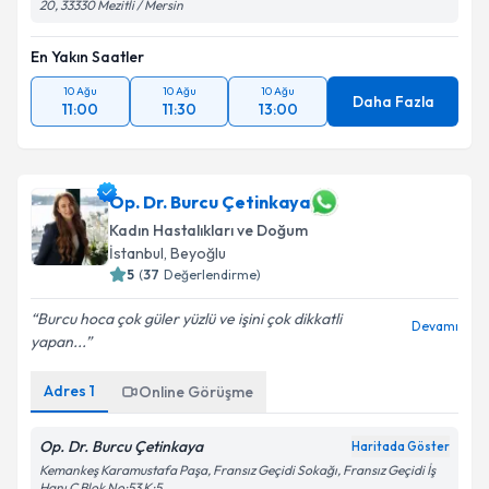
20, 33330 Mezitli / Mersin
En Yakın Saatler
10 Ağu
10 Ağu
10 Ağu
Daha Fazla
11:00
11:30
13:00
Op. Dr. Burcu Çetinkaya
Kadın Hastalıkları ve Doğum
İstanbul
,
Beyoğlu
5
(
37
Değerlendirme)
Burcu hoca çok güler yüzlü ve işini çok dikkatli
Devamı
yapan...
Adres
1
Online Görüşme
Op. Dr. Burcu Çetinkaya
Haritada Göster
Kemankeş Karamustafa Paşa, Fransız Geçidi Sokağı, Fransız Geçidi İş
Hanı C Blok No:53 K:5