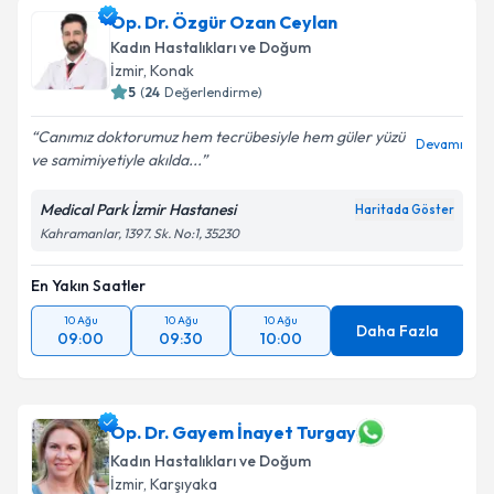
Op. Dr. Özgür Ozan Ceylan
Kadın Hastalıkları ve Doğum
İzmir
,
Konak
5
(
24
Değerlendirme)
Canımız doktorumuz hem tecrübesiyle hem güler yüzü
Devamı
ve samimiyetiyle akılda...
Medical Park İzmir Hastanesi
Haritada Göster
Kahramanlar, 1397. Sk. No:1, 35230
En Yakın Saatler
10 Ağu
10 Ağu
10 Ağu
Daha Fazla
09:00
09:30
10:00
Op. Dr. Gayem İnayet Turgay
Kadın Hastalıkları ve Doğum
İzmir
,
Karşıyaka