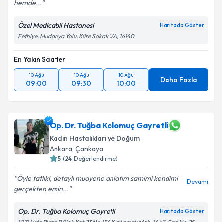
hemde...
Özel Medicabil Hastanesi
Haritada Göster
Fethiye, Mudanya Yolu, Küre Sokak 1/A, 16140
En Yakın Saatler
10 Ağu
10 Ağu
10 Ağu
Daha Fazla
09:00
09:30
10:00
Op. Dr. Tuğba Kolomuç Gayretli
Kadın Hastalıkları ve Doğum
Ankara
,
Çankaya
5
(
24
Değerlendirme)
Öyle tatlıki, detaylı muayene anlatım samimi kendimi
Devamı
gerçekten emin...
Op. Dr. Tuğba Kolomuç Gayretli
Haritada Göster
1071 Usta Plaza B Blok Kat.23 No:154 Kızılırmak Mah. 1443. Cad No.25