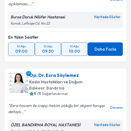
açıklaması,...
Bursa Doruk Nilüfer Hastanesi
Haritada Göster
Konak, Lefkoşe Cd. No:22
En Yakın Saatler
10 Ağu
10 Ağu
10 Ağu
Daha Fazla
09:00
09:30
10:00
Op. Dr. Esra Söylemez
Kadın Hastalıkları ve Doğum
Balıkesir
,
Bandırma
5
(
11
Değerlendirme)
Esra hocam ile icapçı hekim olduğu bir akşam tanışıp
Devamı
detaylı...
ÖZEL BANDIRMA ROYAL HASTANESİ
Haritada Göster