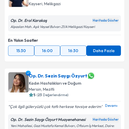
Kayseri
,
Melikgazi
Op. Dr. Erol Karakaş
Haritada Göster
Alpaslan Mah. Aşık Veysel Bulvarı 21/A Melikgazi/Kayseri
En Yakın Saatler
15:30
16:00
16:30
Daha Fazla
Op. Dr. Sezin Saygı Özyurt
Kadın Hastalıkları ve Doğum
Mersin
,
Mezitli
5
(
23
Değerlendirme)
Devamı
Çok ilgili güleryüzlü çok tatlı herkese tavsiye ederim
Op. Dr. Sezin Saygı Özyurt Muayenehanesi
Haritada Göster
Yeni Mahallesi, Gazi Mustafa Kemal Bulvarı, Ofisium İş Merkezi, Daire: