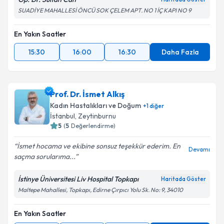
SUADİYE MAHALLESİ ÖNCÜ SOK ÇELEM APT. NO 1 İÇ KAPI NO 9
En Yakın Saatler
15:30
16:00
16:30
Daha Fazla
Prof. Dr. İsmet Alkış
Kadın Hastalıkları ve Doğum
+
1
diğer
İstanbul
,
Zeytinburnu
5
(
5
Değerlendirme)
İsmet hocama ve ekibine sonsuz teşekkür ederim. En
Devamı
saçma sorularıma...
İstinye Üniversitesi Liv Hospital Topkapı
Haritada Göster
Maltepe Mahallesi, Topkapı, Edirne Çırpıcı Yolu Sk. No: 9, 34010
En Yakın Saatler