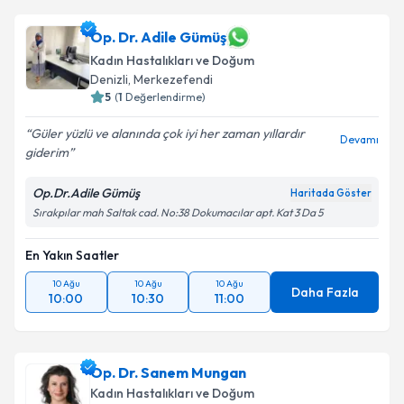
Op. Dr. Adile Gümüş
Kadın Hastalıkları ve Doğum
Denizli
,
Merkezefendi
5
(
1
Değerlendirme)
Güler yüzlü ve alanında çok iyi her zaman yıllardır
Devamı
giderim
Op.Dr.Adile Gümüş
Haritada Göster
Sırakpılar mah Saltak cad. No:38 Dokumacılar apt. Kat 3 Da 5
En Yakın Saatler
10 Ağu
10 Ağu
10 Ağu
Daha Fazla
10:00
10:30
11:00
Op. Dr. Sanem Mungan
Kadın Hastalıkları ve Doğum