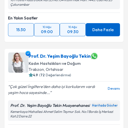
Çukurambar
En Yakın Saatler
10 Ağu
10 Ağu
15:30
Daha Fazla
09:00
09:30
Prof. Dr. Yeşim Bayoğlu Tekin
Kadın Hastalıkları ve Doğum
Trabzon
,
Ortahisar
4.9
(
72
Değerlendirme)
Çok güzel İngiltere’den daha iyi korkularım vardı
Devamı
yeşim hoca sayesinde...
Prof. Dr. Yeşim Bayoğlu Tekin Muayenehanesi
Haritada Göster
Kemerkaya Mahallesi Ahmet Selim Teymur Sok. No:1 Bordo İş Merkezi
Kat:2 Daire:22