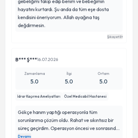
gebeliğimi takip edip benim ve bebeğimin
hayatını kurtardı. Şu anda da tüm eşe dosta
kendisini öneriyorum. Allah ayağına taş
değdirmesin.
Şikayet Et
B*** Ş***
16.07.2026
Zamanlama
İlgi
Ortam
5.0
5.0
5.0
İdrar Kaçırma Ameliyatları
Özel Medicabil Hastanesi
Gökçe hanım yaptığı operasyonla tüm
sorunlarıma çözüm oldu. Rahat ve sıkıntısız bir
süreç geçirdim. Operasyon öncesi ve sonrasında
çok ilgili davrandı. Her işlemi tek tek açıklayarak
Devamı