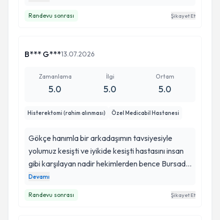
bilgilendirdi. Ameliyat sonrası da kendisine
Randevu sonrası
Şikayet Et
rahatlıkla ulaşıp aklıma takılan tüm soruların
cevaplarını alabildim. Mesleğini çok seven ve çok
iyi yapan bir doktor. Teşekkür ederim.
B*** G***
13.07.2026
Zamanlama
İlgi
Ortam
5.0
5.0
5.0
Histerektomi (rahim alınması)
Özel Medicabil Hastanesi
Gökçe hanımla bir arkadaşımın tavsiyesiyle
yolumuz kesişti ve iyikide kesişti hastasını insan
gibi karşılayan nadir hekimlerden bence Bursada
oldukça hayrı sayılır ve isim yapmış hekime gittim
Devamı
ama Gökçe hn gerçekten size empati yaparak
Randevu sonrası
Şikayet Et
yaklaşıyor herseyden önce gerçekten kendine
çok güveniyor ve kendinden çok emin bu sizede