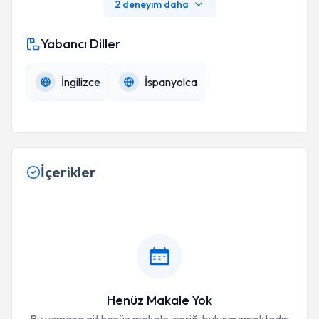
2 deneyim daha
Yabancı Diller
İngilizce
İspanyolca
İçerikler
Henüz Makale Yok