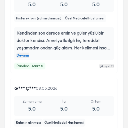
arayan hekim görmedim genelde asistanları arar
iyi ki Gökçe hanım. Kendisine buradan sonsuz
5.0
5.0
5.0
ama Gökçe hn herseyinizle ilgileniyor sagolsun💜
teşekkür ve sevgiler sunuyorum.
🦋iyiki yolumuz kesişti ben suan çevremdeki
Histerektomi (rahim alınması)
Özel Medicabil Hastanesi
herkese onu tavsiye ediyorum ve etmeyede
devam edicem inanın huzursuz olmadan bir
Kendinden son derece emin ve güler yüzlü bir
hekimle görüşmek çok güzelmiş 🫶
doktor kendisi. Ameliyatla ilgili hiç tereddüt
yaşamadım ondan güç aldım. Her kelimesi insana
güven aşılıyor resmen. Bugün kendisinede
Devamı
söyledim yine söylüyorum. Bundan sonra sizi asla
Randevu sonrası
Şikayet Et
bırakmayacağım ve kızım da sizin hastanız içim
çok rahat.
G*** Ç***
08.05.2026
Zamanlama
İlgi
Ortam
5.0
5.0
5.0
Rahmin alınması
Özel Medicabil Hastanesi