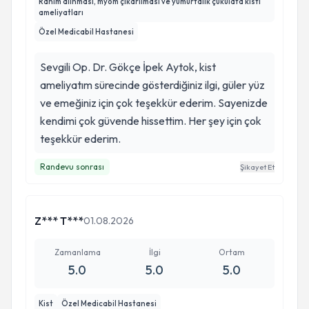
Rahim alınması, myom çıkarılması ve yumurtalık çukulata kisti
ameliyatları
Özel Medicabil Hastanesi
Sevgili Op. Dr. Gökçe İpek Aytok, kist
ameliyatım sürecinde gösterdiğiniz ilgi, güler yüz
ve emeğiniz için çok teşekkür ederim. Sayenizde
kendimi çok güvende hissettim. Her şey için çok
teşekkür ederim.
Randevu sonrası
Şikayet Et
Z*** T***
01.08.2026
Zamanlama
İlgi
Ortam
5.0
5.0
5.0
Kist
Özel Medicabil Hastanesi