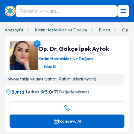
Doktor, klinik ara...
Anasayfa
Kadın Hastalıkları ve Doğum
Bursa
Op. D
Op. Dr. Gökçe İpek Aytok
Kadın Hastalıkları ve Doğum
Takip Et
Op. Dr. Gökçe İpek Aytok Profil Fotoğrafı
Myom takip ve ameliyatları, Rahim Urları(Myom)
Bursa
5.0
1 Adres
(
33
Değerlendirme)
Randevu Al