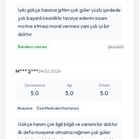
İyiki gökçe hanıma gittim çok güler yüzlü işindede
çok başarılı kesinlikle tavsiye ederim insanı
motive etmesi moral vermesi yani çok iyi bir
doktor
Randevu sonrası
Şikayet Et
M*** Ş***
24.02.2026
Zamanlama
İlgi
Ortam
5.0
5.0
5.0
Muayene
Özel Medicabil Hastanesi
Gökçe hanım çok ilgili bilgili ve samimi bir doktor
ilk defa muayene olmama rağmen çok güler