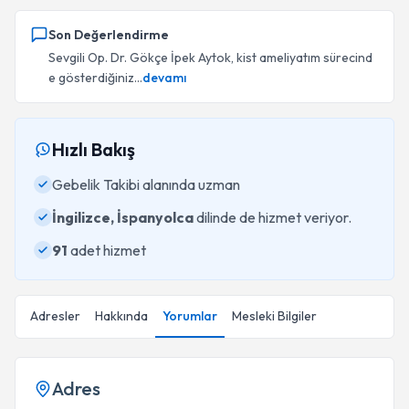
Son Değerlendirme
Sevgili Op. Dr. Gökçe İpek Aytok, kist ameliyatım sürecind
e gösterdiğiniz...
devamı
Hızlı Bakış
Gebelik Takibi alanında uzman
İngilizce, İspanyolca
dilinde de hizmet veriyor.
91
adet hizmet
Adresler
Hakkında
Yorumlar
Mesleki Bilgiler
Adres