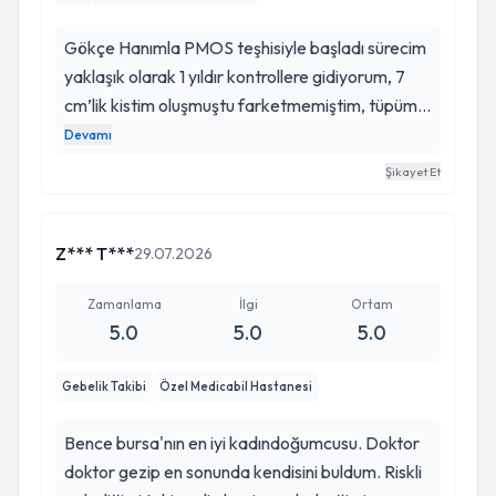
Gökçe Hanımla PMOS teşhisiyle başladı sürecim
yaklaşık olarak 1 yıldır kontrollere gidiyorum, 7
cm’lik kistim oluşmuştu farketmemiştim, tüpümü
kaybetme riskim olduğu için hafta sonu olmasına
Devamı
rağmen tüm ekibini benim için toplayarak
Şikayet Et
akşamına ameliyata alındım. Ameliyat süreci
olsun iyileşme süreci olsun hep benimle bizzat
kendisi ilgilendi. Çok güzel bir şekilde bu süreci
Z*** T***
29.07.2026
yönetti. İlgisi için çok teşekkür ediyorum. İyi ki
Gökçe Hanımla yolum kesişmiş. Ömürlük bir
Zamanlama
İlgi
Ortam
5.0
5.0
5.0
doktor bulduğum için kendimi çok şanslı
hissediyorum.
Gebelik Takibi
Özel Medicabil Hastanesi
Bence bursa'nın en iyi kadındoğumcusu. Doktor
doktor gezip en sonunda kendisini buldum. Riskli