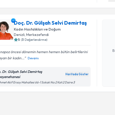
Randevu T
Doç. Dr. Gülşah Selvi Demirtaş
Doç. Dr. G
oluşturun. 
Kadın Hastalıkları ve Doğum
hazırlandığ
Denizli
, Merkezefendi
5
(
3
Değerlendirme)
E-posta Ad
B
napoz öncesi dönemin hemen hemen bütün belirtilerini
yan bir kadın...
Devamı
Kişisel
. Dr. Gülşah Selvi Demirtaş
okudum
Haritada Göster
ayenehanesi
işlenm
met Akif Ersoy Mahallesi 66-1 Sokak No:2 Kat:2 Daire:3