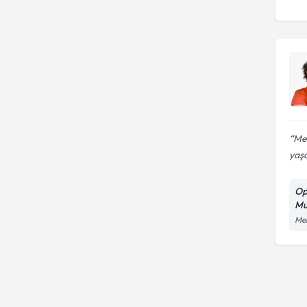
Me
yaşa
Op
Mu
Meh