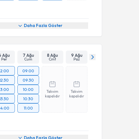
Daha Fazla Göster
6 Ağu
7 Ağu
8 Ağu
9 Ağu
Per
Cum
Cmt
Paz
12:00
09:00
12:30
09:30
13:00
10:00
Takvim
Takvim
kapalıdır
kapalıdır
13:30
10:30
14:00
11:00
Daha Fazla Göster