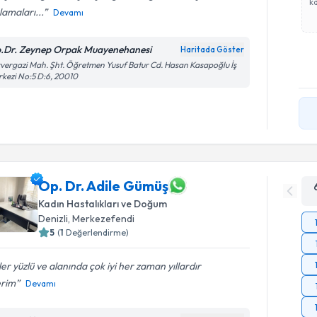
ka
lamaları...
Devamı
.Dr. Zeynep Orpak Muayenehanesi
Haritada Göster
vergazi Mah. Şht. Öğretmen Yusuf Batur Cd. Hasan Kasapoğlu İş
kezi No:5 D:6, 20010
Op. Dr. Adile Gümüş
Kadın Hastalıkları ve Doğum
Denizli
, Merkezefendi
5
(
1
Değerlendirme)
er yüzlü ve alanında çok iyi her zaman yıllardır
erim
Devamı