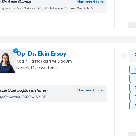
.Dr.Adile Gümüş
Haritada Göster
akpılar mah Saltak cad. No:38 Dokumacılar apt. Kat 3 Da 5
Op. Dr. Ekin Ersoy
Kadın Hastalıkları ve Doğum
Denizli
, Merkezefendi
nizli Özel Sağlık Hastanesi
Haritada Göster
çelievler mh. 3007 sk. No:23