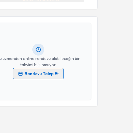
akvimi Talebi
ülşah Selvi Demirtaş
için randevu takvimi talebi
Size bu uzmandan randevu almanız için bir takvim
ında e-posta ile bilgilendireceğiz.
resiniz
u uzmandan online randevu alabileceğin bir
takvimi bulunmuyor.
Randevu Talep Et
 verilerimin işlenmesine ilişkin
Aydınlatma Metni
'ni
 ve kişisel verilerimin belirtilen kapsamda
esini kabul ediyorum.
Takvim Talebini Gönder