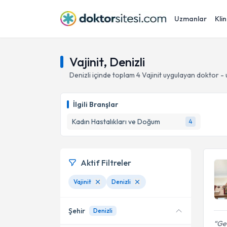
Uzmanlar
Klin
Vajinit, Denizli
Denizli
içinde toplam
4
Vajinit
uygulayan doktor -
İlgili Branşlar
Kadın Hastalıkları ve Doğum
4
Aktif Filtreler
Vajinit
Denizli
Şehir
Denizli
Ger