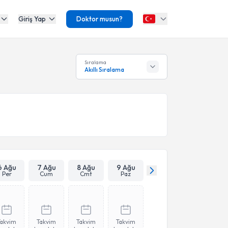
Giriş Yap
Doktor musun?
Sıralama
Akıllı Sıralama
6 Ağu
7 Ağu
8 Ağu
9 Ağu
Per
Cum
Cmt
Paz
Takvim
Takvim
Takvim
Takvim