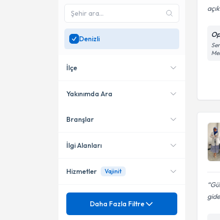
açık
Op
Denizli
Ser
Mer
İlçe
Yakınımda Ara
Branşlar
Konumuma yakın uzmanları
Merkezefendi
göster
İlgi Alanları
Hizmetler
Vajinit
Kadın Hastalıkları ve Doğum
Gül
gid
Mezuniyet
Adet Ağrıları (Dismenore)
Daha Fazla Filtre