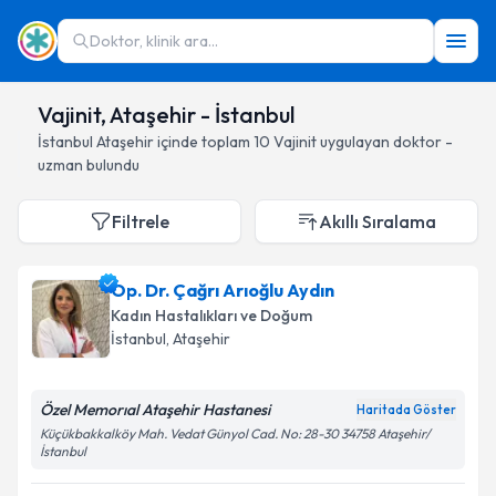
Doktor, klinik ara...
Vajinit, Ataşehir - İstanbul
İstanbul
Ataşehir
içinde toplam
10
Vajinit
uygulayan doktor -
uzman bulundu
Filtrele
Akıllı Sıralama
Op. Dr. Çağrı Arıoğlu Aydın
Kadın Hastalıkları ve Doğum
İstanbul
, Ataşehir
Özel Memorıal Ataşehir Hastanesi
Haritada Göster
Küçükbakkalköy Mah. Vedat Günyol Cad. No: 28-30 34758 Ataşehir/
İstanbul