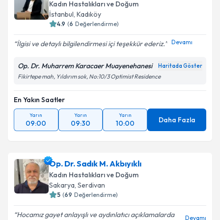
Kadın Hastalıkları ve Doğum
İstanbul
, Kadıköy
4.9
(
6
Değerlendirme)
Devamı
İlgisi ve detaylı bilgilendirmesi içi teşekkür ederiz.
Op. Dr. Muharrem Karacaer Muayenehanesi
Haritada Göster
Fikirtepe mah, Yıldırım sok, No:10/3 Optimist Residence
En Yakın Saatler
Yarın
Yarın
Yarın
Daha Fazla
09:00
09:30
10:00
Op. Dr. Sadık M. Akbıyıklı
Kadın Hastalıkları ve Doğum
Sakarya
, Serdivan
5
(
69
Değerlendirme)
Hocamız gayet anlayışlı ve aydınlatıcı açıklamalarda
Devamı