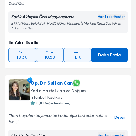
bulundu.
Sadık Akbıyıklı Özel Muayenehane
Haritada Göster
İstiklal Mah. Bulut Sok. No:25 Göral Mobilya İş Merkezi Kat:2 D:8 (Giriş
Arka Tarafta)
En Yakın Saatler
Yarın
Yarın
Yarın
Daha Fazla
10:30
10:50
11:10
Op. Dr. Sultan Can
Kadın Hastalıkları ve Doğum
İstanbul
, Kadıköy
5
(
8
Değerlendirme)
Ben hayatım boyunca bu kadar ilgili bu kadar rafine
Devamı
bir...
Op. Dr. Sultan Can
Haritada Göster