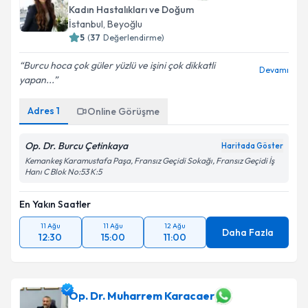
Kadın Hastalıkları ve Doğum
İstanbul
, Beyoğlu
5
(
37
Değerlendirme)
Burcu hoca çok güler yüzlü ve işini çok dikkatli
Devamı
yapan...
Adres
1
Online Görüşme
Op. Dr. Burcu Çetinkaya
Haritada Göster
Kemankeş Karamustafa Paşa, Fransız Geçidi Sokağı, Fransız Geçidi İş
Hanı C Blok No:53 K:5
En Yakın Saatler
11 Ağu
11 Ağu
12 Ağu
Daha Fazla
12:30
15:00
11:00
Op. Dr. Muharrem Karacaer