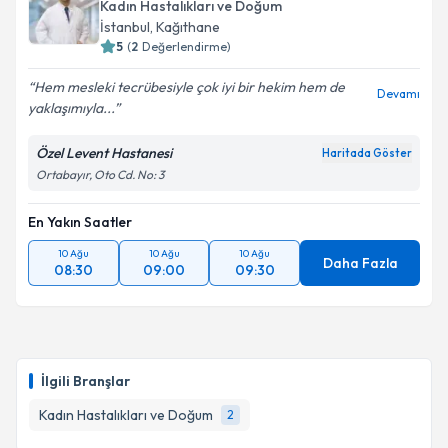
Kadın Hastalıkları ve Doğum
İstanbul
, Kağıthane
5
(
2
Değerlendirme)
Hem mesleki tecrübesiyle çok iyi bir hekim hem de
Devamı
yaklaşımıyla...
Özel Levent Hastanesi
Haritada Göster
Ortabayır, Oto Cd. No: 3
En Yakın Saatler
10 Ağu
10 Ağu
10 Ağu
Daha Fazla
08:30
09:00
09:30
İlgili Branşlar
Kadın Hastalıkları ve Doğum
2