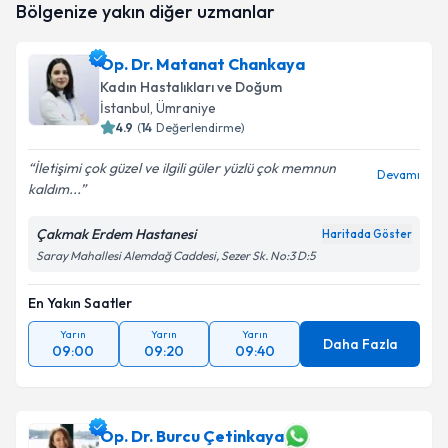
Bölgenize yakın diğer uzmanlar
oluşturun. Size bu uzmandan randevu almanız için bir
takvim hazırlandığında e-posta ile bilgilendireceğiz.
Op. Dr. Matanat Chankaya
E-posta Adresiniz
Kadın Hastalıkları ve Doğum
İstanbul
, Ümraniye
4.9
(
14
Değerlendirme)
İletişimi çok güzel ve ilgili güler yüzlü çok memnun
Kişisel verilerimin işlenmesine ilişkin
Aydınlatma
Devamı
kaldım...
Metni
'ni okudum ve kişisel verilerimin belirtilen
kapsamda işlenmesini kabul ediyorum.
Çakmak Erdem Hastanesi
Haritada Göster
Saray Mahallesi Alemdağ Caddesi, Sezer Sk. No:3 D:5
Takvim Talebini Gönder
En Yakın Saatler
Yarın
Yarın
Yarın
Daha Fazla
09:00
09:20
09:40
Op. Dr. Burcu Çetinkaya