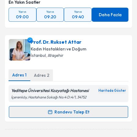
En Yakın Saatler
Yarın
Yarın
Yarın
Daha Fazla
09:00
09:20
09:40
Prof. Dr. Rukset Attar
Kadın Hastalıkları ve Doğum
İstanbul
, Ataşehir
Adres
1
Adres
2
Yeditepe Üniversitesi Kozyatağı Hastanesi
Haritada Göster
İçerenköy, Hastahane Sokağı No:4 D:4/1, 34752
Randevu Talep Et
Randevu Takvimi Talebi
Prof. Dr. Rukset Attar
için randevu takvimi talebi