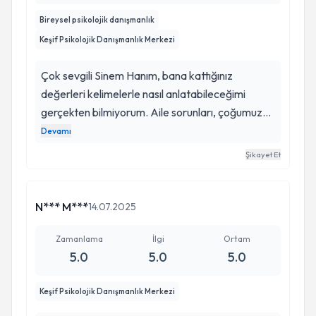
Bireysel psikolojik danışmanlık
Keşif Psikolojik Danışmanlık Merkezi
Çok sevgili Sinem Hanım, bana kattığınız
değerleri kelimelerle nasıl anlatabileceğimi
gerçekten bilmiyorum. Aile sorunları, çoğumuzun
çözemeden içinde büyüdüğü ve gelecekteki
Devamı
hayatımızı derinden etkileyen en büyük
Şikayet Et
yüklerden biri oluyor. Siz hayatıma girdiğinizde
kendimi çok umutsuz, çaresiz ve kaybolmuş
hissediyordum. Terapi sürecimiz boyunca bana
N*** M***
14.07.2025
yalnızca yaşadıklarımı anlatmayı değil,
duygularımı anlamayı ve düzenlemeyi de
Zamanlama
İlgi
Ortam
5.0
5.0
5.0
öğrettiniz. Kendime karşı daha şefkatli
bakabilmeyi, güçlü yanlarımı fark etmeyi ve
Keşif Psikolojik Danışmanlık Merkezi
yeniden nefes alabilmeyi sizin sayenizde
öğrendim. Hayatıma dokunduğunuz, bana ışık