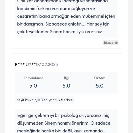
Çok zor dönemimde ki desteği ve sonrasinda
kendimin farkına varmamı sağlayan ve
cesaretimi bana armağan eden mükemmel içten
bir danışman. Siz sadece anlatın....Her şey için
çok teşekkürler Sinem hanım, iyi ki varsınız...
Şikayet Et
F*** U***
07.02.2025
Zamanlama
İlgi
Ortam
5.0
5.0
5.0
Keşif Psikolojik Danışmanlık Merkezi
Eğer gerçekten iyi bir psikolog arıyorsanız, hiç
düşünmeden Sinem hanımı öneririm. O sadece
mesleğinde harika biri değil, aynı zamanda