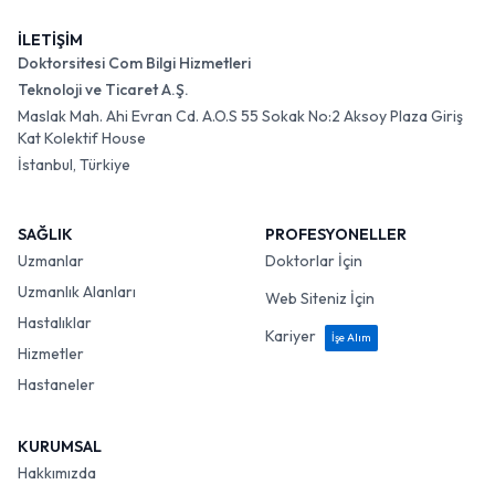
İLETİŞİM
Doktorsitesi Com Bilgi Hizmetleri
Teknoloji ve Ticaret A.Ş.
Maslak Mah. Ahi Evran Cd. A.O.S 55 Sokak No:2 Aksoy Plaza Giriş
Kat Kolektif House
İstanbul, Türkiye
SAĞLIK
PROFESYONELLER
Uzmanlar
Doktorlar İçin
Uzmanlık Alanları
Web Siteniz İçin
Hastalıklar
Kariyer
İşe Alım
Hizmetler
Hastaneler
KURUMSAL
Hakkımızda