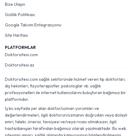
Bize Ulaşın
Gizlilik Politikası
Google Takvim Entegrasyonu
Site Haritası
PLATFORMLAR
Doktorsitesi.com
Doktorsitesi.az
Doktorsitesi.com sağlık sektöründe hizmet veren tıp doktorları,
diş hekimleri, fizyoterapistler, psikologlar vb. sağlık
profesyonelleri ile internet kullanıcılarını buluşturan bağımsız bir
platformdur.
İş bu sayfada yer alan doktor/uzman yorumları ve
değerlendirmeleri, ilgili doktorun/uzmanın doğrudan veya dolaylı
emri, talebi, önerisi, tavsiyesi ve/veya ricası olmaksızın, ilgili
hasta/danışan tarafından bağımsız olarak yazılmaktadır. Bu web
sitesinin amacı, sağlık alanında kamuoyunun bilgilendirilmesini