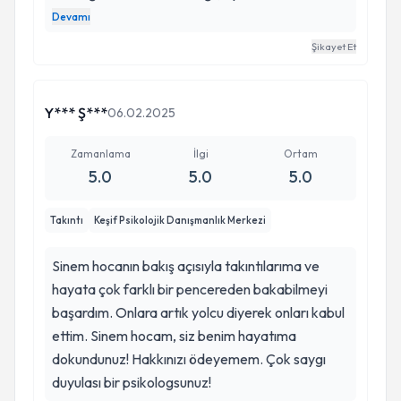
kalbiyle dinleyen, gerçekten anlayan ve yanında
Devamı
olduğunu hissettiren biri. En dipte hissettiğim
Şikayet Et
zamanlarda bile gerek bilgisiyle gerek içtenliğiyle
bana ışık oldu. Onun sayesinde kendimi daha iyi
tanıdım, zor zamanlarımda yalnız olmadığımı
Y*** Ş***
06.02.2025
anladım. Eğer hayatınızda böyle bir desteğe
ihtiyacınız varsa, tüm ictenligimle tüm kalbimle
Zamanlama
İlgi
Ortam
5.0
5.0
5.0
tavsiye ederim.🤍
Takıntı
Keşif Psikolojik Danışmanlık Merkezi
Sinem hocanın bakış açısıyla takıntılarıma ve
hayata çok farklı bir pencereden bakabilmeyi
başardım. Onlara artık yolcu diyerek onları kabul
ettim. Sinem hocam, siz benim hayatıma
dokundunuz! Hakkınızı ödeyemem. Çok saygı
duyulası bir psikologsunuz!