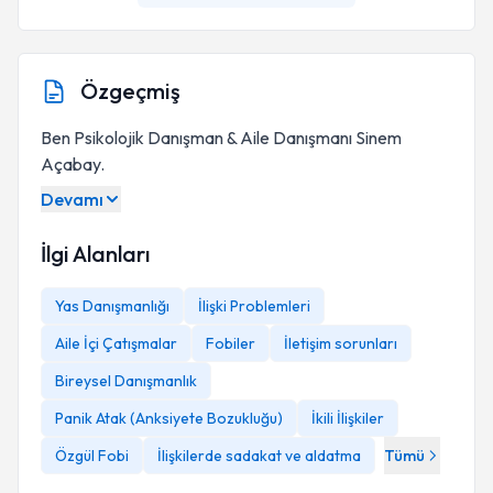
Özgeçmiş
Ben Psikolojik Danışman & Aile Danışmanı Sinem
Açabay.
Devamı
İlgi Alanları
Yas Danışmanlığı
İlişki Problemleri
Aile İçi Çatışmalar
Fobiler
İletişim sorunları
Bireysel Danışmanlık
Panik Atak (Anksiyete Bozukluğu)
İkili İlişkiler
Özgül Fobi
İlişkilerde sadakat ve aldatma
Tümü