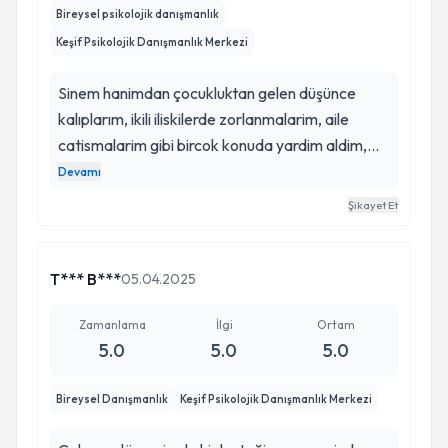
Bireysel psikolojik danışmanlık
Keşif Psikolojik Danışmanlık Merkezi
Sinem hanimdan çocukluktan gelen düşünce
kalıplarım, ikili iliskilerde zorlanmalarim, aile
catismalarim gibi bircok konuda yardim aldim,
kendisi gerçekten çok ilgili, çoğu zaman benim
Devamı
hatırlayamadığım detayları bile hatırlaması, naif,
Şikayet Et
konuya hakim yaklaşımı insana güven veriyor,
ben asla cözemeyeceğimi düşündüğüm bir çok
problemimi sayesinde geride bıraktım, gönul
T*** B***
05.04.2025
rahatlığı ile tavsiye ediyorum..
Zamanlama
İlgi
Ortam
5.0
5.0
5.0
Bireysel Danışmanlık
Keşif Psikolojik Danışmanlık Merkezi