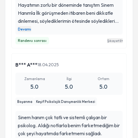
Hayatımın zorlu bir döneminde tanıştım Sinem
olduğunuz ve bu süreçte yanımda olduğunuz için
Hanımla İlk görüşmeden itibaren beni dikkatle
size hayatım boyunca minnet duyacağım. 🤍
dinlemesi, söylediklerimin ötesinde söylediklerimi
nasıl söylediğimi fark etmesi, bana güven verdi.
Devamı
Seanslarımız ilerledikçe fark ettim ki, sadece
Randevu sonrası
Şikayet Et
beni dinlemekle kalmıyor; benimle ilgili en küçük
ayrıntıları bile aklında tutuyor. Bu kendimi
gerçekten görülmüş ve anlaşılmış hissetmemi
B*** A***
18.04.2025
sağladı. Yaşadığım süreci, onun desteğiyle en az
hasarla atlatabildim. Duygularımı yönetmeyi,
Zamanlama
İlgi
Ortam
kendimi tanımayı ve hayatla daha sağlıklı bir ilişki
5.0
5.0
5.0
kurmayı öğrendim. Özellikle eşimle olan
ilişkimde, farkındalık kazanmamda ve iletişim
Boşanma
Keşif Psikolojik Danışmanlık Merkezi
biçimimi dönüştürmemde çok büyük katkısı oldu.
Psikolojik destek sürecinin bir lüks değil, bir
Sinem hanım çok tatlı ve sistemli çalışan bir
ihtiyaç olduğunu bana gösterdi. Onun yaklaşımı
psikolog. Aldığı notlarla benim farketmediğim bir
sayesinde bugün kendimi daha güçlü, daha
çok şeyi hayatımda farketmemi sağladı.