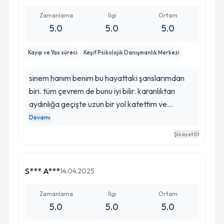
Zamanlama
İlgi
Ortam
5.0
5.0
5.0
Kayıp ve Yas süreci
Keşif Psikolojik Danışmanlık Merkezi
sinem hanım benim bu hayattaki şanslarımdan
biri. tüm çevrem de bunu iyi bilir. karanlıktan
aydınlığa geçişte uzun bir yol katettim ve
sayesinde öyle kolaydı ki her şey. daha önce bir
Devamı
terapi sürecim olmamıştı, eski bir dostumun
Şikayet Et
tavsiyesi ile gittim, önyargılıydım süreçle ilgili,
deneyimlediğim bir durum değildi. fakat şu an
kendisiyle iyi ki yollarımız kesişmiş diyorum.
S*** A***
14.04.2025
hayatıma ışık tutulduğunu net bir biçimde
görebiliyorum. herkese sonsuz tavsiyemdir. 🤍
Zamanlama
İlgi
Ortam
5.0
5.0
5.0