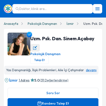
Doktor, klinik ara...
Anasayfa
Psikolojik Danışman
İzmir
Uzm. Psk. Dan
Uzm. Psk. Dan. Sinem Açabay
Psikolojik Danışman
Uzm. Psk. Dan. Sinem Açabay Profil Fotoğrafı
Takip Et
Yas Danışmanlığı, İlişki Problemleri, Aile İçi Çatışmalar
devamı
İzmir
5.0
1 Adres
(
31
Değerlendirme)
Soru Sor
Randevu Talep Et