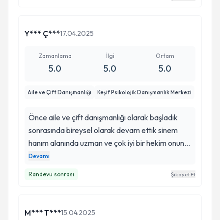
Y*** Ç***
17.04.2025
Zamanlama
İlgi
Ortam
5.0
5.0
5.0
Aile ve Çift Danışmanlığı
Keşif Psikolojik Danışmanlık Merkezi
Önce aile ve çift danışmanlığı olarak başladık
sonrasında bireysel olarak devam ettik sinem
hanım alanında uzman ve çok iyi bir hekim onun
sayesinde yepyeni bir insan oldum eşimle
Devamı
evliligimiz olumlu yönde çok iyi noktalara geldi .
Randevu sonrası
Şikayet Et
Kendim ve eşim adına hayatımıza kattıkları için
sinem hanıma çok teşekkür ediyorum
M*** T***
15.04.2025