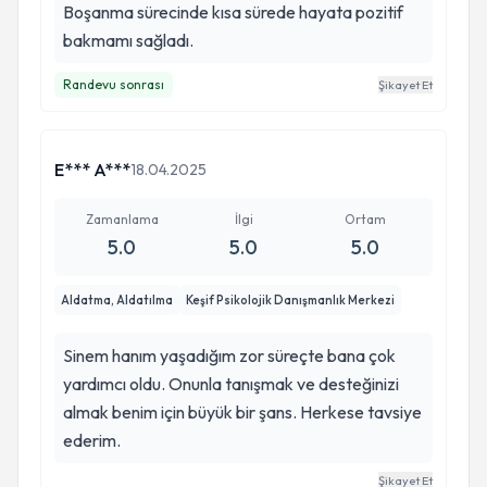
huzurlu ve daha farkında hissediyorum. İyi ki
Boşanma sürecinde kısa sürede hayata pozitif
Sinem Hanımla yollarımız kesişmiz ♥️
bakmamı sağladı.
Randevu sonrası
Şikayet Et
E*** A***
18.04.2025
Zamanlama
İlgi
Ortam
5.0
5.0
5.0
Aldatma, Aldatılma
Keşif Psikolojik Danışmanlık Merkezi
Sinem hanım yaşadığım zor süreçte bana çok
yardımcı oldu. Onunla tanışmak ve desteğinizi
almak benim için büyük bir şans. Herkese tavsiye
ederim.
Şikayet Et