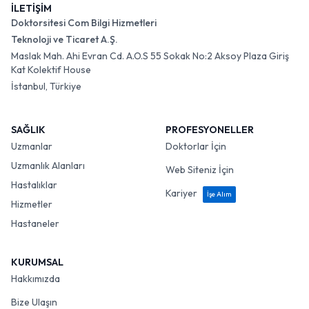
İLETİŞİM
Doktorsitesi Com Bilgi Hizmetleri
Teknoloji ve Ticaret A.Ş.
Maslak Mah. Ahi Evran Cd. A.O.S 55 Sokak No:2 Aksoy Plaza Giriş
Kat Kolektif House
İstanbul, Türkiye
SAĞLIK
PROFESYONELLER
Uzmanlar
Doktorlar İçin
Uzmanlık Alanları
Web Siteniz İçin
Hastalıklar
Kariyer
İşe Alım
Hizmetler
Hastaneler
KURUMSAL
Hakkımızda
Bize Ulaşın