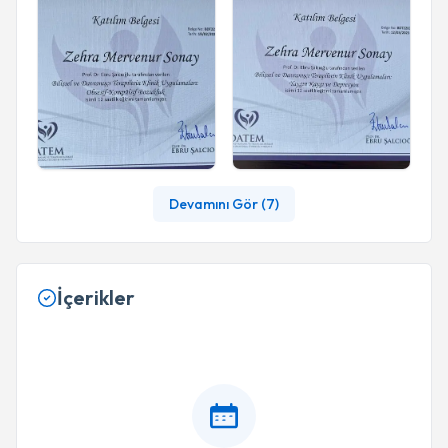
Devamını Gör (
7
)
İçerikler