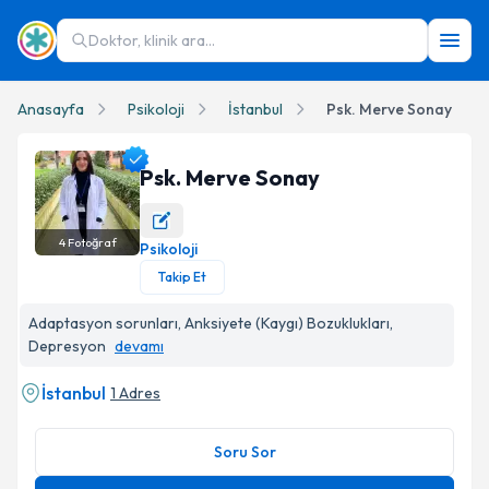
Doktor, klinik ara...
Anasayfa
Psikoloji
İstanbul
Psk. Merve Sonay
Psk. Merve Sonay
4
Fotoğraf
Psikoloji
Psk. Merve Sonay Profil Fotoğrafı
Takip Et
Adaptasyon sorunları, Anksiyete (Kaygı) Bozuklukları,
Depresyon
devamı
İstanbul
1 Adres
Soru Sor