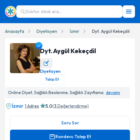
Doktor, klinik ara...
Anasayfa
Diyetisyen
İzmir
Dyt. Aygül Kekeçdil
Dyt. Aygül Kekeçdil
Diyetisyen
Dyt. Aygül Kekeçdil Profil Fotoğrafı
Takip Et
Online Diyet, Sağlıklı Beslenme, Sağlıklı Zayıflama
devamı
İzmir
5.0
1 Adres
(
3
Değerlendirme)
Soru Sor
Randevu Talep Et