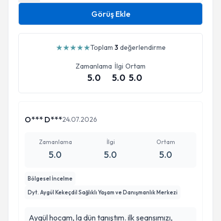
Görüş Ekle
★
★
★
★
★
Toplam
3
değerlendirme
Zamanlama
İlgi
Ortam
5.0
5.0
5.0
O*** D***
24.07.2026
Zamanlama
İlgi
Ortam
5.0
5.0
5.0
Bölgesel İncelme
Dyt. Aygül Kekeçdil Sağlıklı Yaşam ve Danışmanlık Merkezi
Aygül hocam, la dün tanıştım. ilk seansımızı,