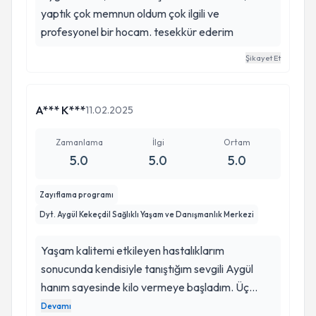
yaptık çok memnun oldum çok ilgili ve
profesyonel bir hocam. tesekkür ederim
Şikayet Et
A*** K***
11.02.2025
Zamanlama
İlgi
Ortam
5.0
5.0
5.0
Zayıflama programı
Dyt. Aygül Kekeçdil Sağlıklı Yaşam ve Danışmanlık Merkezi
Yaşam kalitemi etkileyen hastalıklarım
sonucunda kendisiyle tanıştığım sevgili Aygül
hanım sayesinde kilo vermeye başladım. Üç
haftada zorlu hastalıklarıma rağmen 7 kilo
Devamı