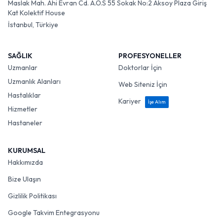
Maslak Mah. Ahi Evran Cd. A.O.S 55 Sokak No:2 Aksoy Plaza Giriş
Kat Kolektif House
İstanbul, Türkiye
SAĞLIK
PROFESYONELLER
Uzmanlar
Doktorlar İçin
Uzmanlık Alanları
Web Siteniz İçin
Hastalıklar
Kariyer
İşe Alım
Hizmetler
Hastaneler
KURUMSAL
Hakkımızda
Bize Ulaşın
Gizlilik Politikası
Google Takvim Entegrasyonu