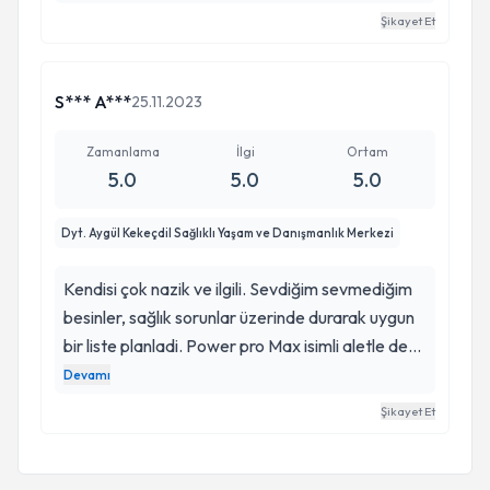
vermeyi başardım. Danışanını sıkmadan
Şikayet Et
anlayarak diyet proğramı oluşturması süreci
sürdürebilir kılıyor.
S*** A***
25.11.2023
Zamanlama
İlgi
Ortam
5.0
5.0
5.0
Dyt. Aygül Kekeçdil Sağlıklı Yaşam ve Danışmanlık Merkezi
Kendisi çok nazik ve ilgili. Sevdiğim sevmediğim
besinler, sağlık sorunlar üzerinde durarak uygun
bir liste planladi. Power pro Max isimli aletle de
incelme sürecimde destekleneceğim. Kısa
Devamı
sürede belirgin sonuçlar alacağımı düşünüyorum.
Şikayet Et
Aygül hanım o güveni verdi.